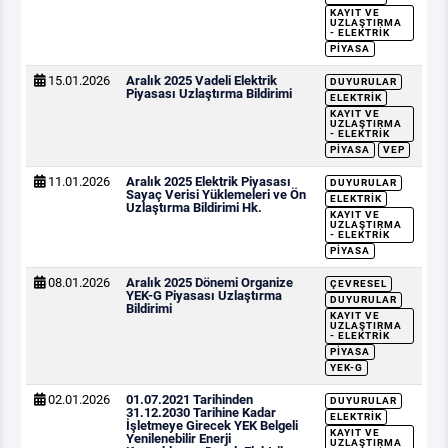
KAYIT VE
UZLAŞTIRMA
- ELEKTRIK
PIYASA
15.01.2026
Aralık 2025 Vadeli Elektrik
DUYURULAR
Piyasası Uzlaştırma Bildirimi
ELEKTRIK
KAYIT VE
UZLAŞTIRMA
- ELEKTRIK
PIYASA
VEP
11.01.2026
Aralık 2025 Elektrik Piyasası
DUYURULAR
Sayaç Verisi Yüklemeleri ve Ön
ELEKTRIK
Uzlaştırma Bildirimi Hk.
KAYIT VE
UZLAŞTIRMA
- ELEKTRIK
PIYASA
08.01.2026
Aralık 2025 Dönemi Organize
ÇEVRESEL
YEK-G Piyasası Uzlaştırma
DUYURULAR
Bildirimi
KAYIT VE
UZLAŞTIRMA
- ELEKTRIK
PIYASA
YEK-G
02.01.2026
01.07.2021 Tarihinden
DUYURULAR
31.12.2030 Tarihine Kadar
ELEKTRIK
İşletmeye Girecek YEK Belgeli
KAYIT VE
Yenilenebilir Enerji
UZLAŞTIRMA