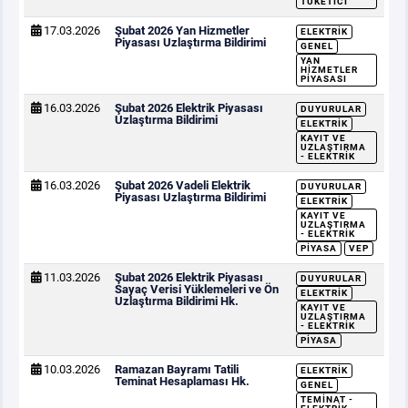
TÜKETICI
17.03.2026
Şubat 2026 Yan Hizmetler
ELEKTRIK
Piyasası Uzlaştırma Bildirimi
GENEL
YAN
HIZMETLER
PIYASASI
16.03.2026
Şubat 2026 Elektrik Piyasası
DUYURULAR
Uzlaştırma Bildirimi
ELEKTRIK
KAYIT VE
UZLAŞTIRMA
- ELEKTRIK
16.03.2026
Şubat 2026 Vadeli Elektrik
DUYURULAR
Piyasası Uzlaştırma Bildirimi
ELEKTRIK
KAYIT VE
UZLAŞTIRMA
- ELEKTRIK
PIYASA
VEP
11.03.2026
Şubat 2026 Elektrik Piyasası
DUYURULAR
Sayaç Verisi Yüklemeleri ve Ön
ELEKTRIK
Uzlaştırma Bildirimi Hk.
KAYIT VE
UZLAŞTIRMA
- ELEKTRIK
PIYASA
10.03.2026
Ramazan Bayramı Tatili
ELEKTRIK
Teminat Hesaplaması Hk.
GENEL
TEMINAT -