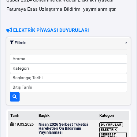
Faturaya Esas Uzlaştırma Bildirimi yayımlanmıştır.
PİYASA
KAYIT
SÜRECİ
ELEKTRİK PİYASASI DUYURULARI
SERBEST TÜKETİCİ
Filtrele
MALİ UZLAŞTIRMA
TEMİNAT
BÜLTENLER
DUYURULAR
Tarih
Başlık
Kategori
BT HİZMET YÖNETİM SİSTEMİ POLİTİKAMIZ
19.03.2026
Nisan 2026 Serbest Tüketici
DUYURULAR
Hareketleri Ön Bildirimin
ELEKTRIK
Yayınlanması
SERBEST