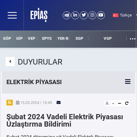
Türkçe
GÖP
GİP
VEP
EPYS
YEK-G
SGP
VGP
DUYURULAR
ELEKTRİK PİYASASI
SPOT ELEKTRİK PİYASALARI
15.03.2024 / 10:49
A
Şubat 2024 Vadeli Elektrik Piyasası
ÖRNEK FİNANS BELGELERİ
Uzlaştırma Bildirimi
VADELİ ELEKTRİK PİYASASI
Şubat 2024 dönemine ait Vadeli Elektrik Piyasası