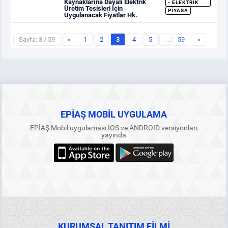
Kaynaklarına Dayalı Elektrik
- ELEKTRIK
Üretim Tesisleri İçin
PIYASA
Uygulanacak Fiyatlar Hk.
Sayfa: 3 / 59
«
1
2
3
4
5
…
59
»
EPİAŞ MOBİL UYGULAMA
EPİAŞ Mobil uygulaması IOS ve ANDROID versiyonları
yayında
KURUMSAL TANITIM FİLMİ