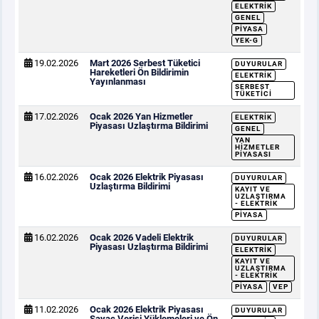
ELEKTRIK
GENEL
PIYASA
YEK-G
19.02.2026
Mart 2026 Serbest Tüketici
DUYURULAR
Hareketleri Ön Bildirimin
ELEKTRIK
Yayınlanması
SERBEST
TÜKETICI
17.02.2026
Ocak 2026 Yan Hizmetler
ELEKTRIK
Piyasası Uzlaştırma Bildirimi
GENEL
YAN
HIZMETLER
PIYASASI
16.02.2026
Ocak 2026 Elektrik Piyasası
DUYURULAR
Uzlaştırma Bildirimi
KAYIT VE
UZLAŞTIRMA
- ELEKTRIK
PIYASA
16.02.2026
Ocak 2026 Vadeli Elektrik
DUYURULAR
Piyasası Uzlaştırma Bildirimi
ELEKTRIK
KAYIT VE
UZLAŞTIRMA
- ELEKTRIK
PIYASA
VEP
11.02.2026
Ocak 2026 Elektrik Piyasası
DUYURULAR
Sayaç Verisi Yüklemeleri ve Ön