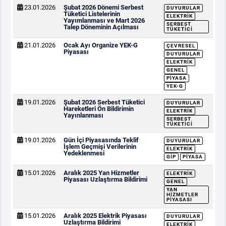
23.01.2026
Şubat 2026 Dönemi Serbest
DUYURULAR
Tüketici Listelerinin
ELEKTRIK
Yayımlanması ve Mart 2026
SERBEST
Talep Döneminin Açılması
TÜKETICI
21.01.2026
Ocak Ayı Organize YEK-G
ÇEVRESEL
Piyasası
DUYURULAR
ELEKTRIK
GENEL
PIYASA
YEK-G
19.01.2026
Şubat 2026 Serbest Tüketici
DUYURULAR
Hareketleri Ön Bildirimin
ELEKTRIK
Yayınlanması
SERBEST
TÜKETICI
19.01.2026
Gün İçi Piyasasında Teklif
DUYURULAR
İşlem Geçmişi Verilerinin
ELEKTRIK
Yedeklenmesi
GİP
PIYASA
15.01.2026
Aralık 2025 Yan Hizmetler
ELEKTRIK
Piyasası Uzlaştırma Bildirimi
GENEL
YAN
HIZMETLER
PIYASASI
15.01.2026
Aralık 2025 Elektrik Piyasası
DUYURULAR
Uzlaştırma Bildirimi
ELEKTRIK