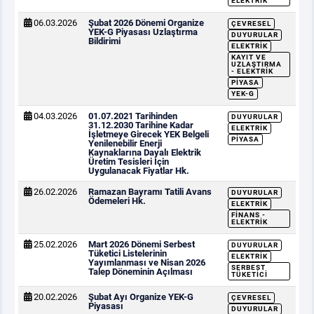
ELEKTRIK
06.03.2026
Şubat 2026 Dönemi Organize
ÇEVRESEL
YEK-G Piyasası Uzlaştırma
DUYURULAR
Bildirimi
ELEKTRIK
KAYIT VE
UZLAŞTIRMA
- ELEKTRIK
PIYASA
YEK-G
04.03.2026
01.07.2021 Tarihinden
DUYURULAR
31.12.2030 Tarihine Kadar
ELEKTRIK
İşletmeye Girecek YEK Belgeli
PIYASA
Yenilenebilir Enerji
Kaynaklarına Dayalı Elektrik
Üretim Tesisleri İçin
Uygulanacak Fiyatlar Hk.
26.02.2026
Ramazan Bayramı Tatili Avans
DUYURULAR
Ödemeleri Hk.
ELEKTRIK
FINANS -
ELEKTRIK
25.02.2026
Mart 2026 Dönemi Serbest
DUYURULAR
Tüketici Listelerinin
ELEKTRIK
Yayımlanması ve Nisan 2026
SERBEST
Talep Döneminin Açılması
TÜKETICI
20.02.2026
Şubat Ayı Organize YEK-G
ÇEVRESEL
Piyasası
DUYURULAR