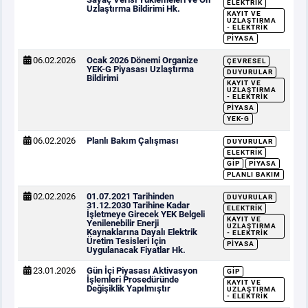
ELEKTRIK
Uzlaştırma Bildirimi Hk.
KAYIT VE
UZLAŞTIRMA
- ELEKTRIK
PIYASA
06.02.2026
Ocak 2026 Dönemi Organize
ÇEVRESEL
YEK-G Piyasası Uzlaştırma
DUYURULAR
Bildirimi
KAYIT VE
UZLAŞTIRMA
- ELEKTRIK
PIYASA
YEK-G
06.02.2026
Planlı Bakım Çalışması
DUYURULAR
ELEKTRIK
GİP
PIYASA
PLANLI BAKIM
02.02.2026
01.07.2021 Tarihinden
DUYURULAR
31.12.2030 Tarihine Kadar
ELEKTRIK
İşletmeye Girecek YEK Belgeli
KAYIT VE
Yenilenebilir Enerji
UZLAŞTIRMA
Kaynaklarına Dayalı Elektrik
- ELEKTRIK
Üretim Tesisleri İçin
PIYASA
Uygulanacak Fiyatlar Hk.
23.01.2026
Gün İçi Piyasası Aktivasyon
GİP
İşlemleri Prosedüründe
KAYIT VE
Değişiklik Yapılmıştır
UZLAŞTIRMA
- ELEKTRIK