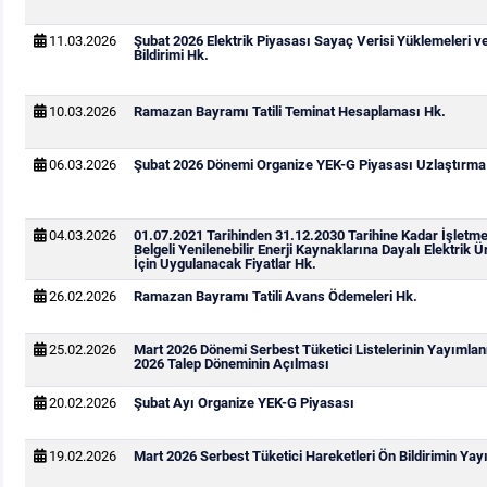
11.03.2026
Şubat 2026 Elektrik Piyasası Sayaç Verisi Yüklemeleri v
Bildirimi Hk.
10.03.2026
Ramazan Bayramı Tatili Teminat Hesaplaması Hk.
06.03.2026
Şubat 2026 Dönemi Organize YEK-G Piyasası Uzlaştırma B
04.03.2026
01.07.2021 Tarihinden 31.12.2030 Tarihine Kadar İşletm
Belgeli Yenilenebilir Enerji Kaynaklarına Dayalı Elektrik Ü
İçin Uygulanacak Fiyatlar Hk.
26.02.2026
Ramazan Bayramı Tatili Avans Ödemeleri Hk.
25.02.2026
Mart 2026 Dönemi Serbest Tüketici Listelerinin Yayımla
2026 Talep Döneminin Açılması
20.02.2026
Şubat Ayı Organize YEK-G Piyasası
19.02.2026
Mart 2026 Serbest Tüketici Hareketleri Ön Bildirimin Ya