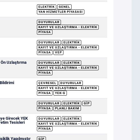
ELEKTRIK
GENEL
YAN HIZMETLER PIYASASI
DUYURULAR
KAYIT VE UZLAŞTIRMA - ELEKTRIK
PIYASA
DUYURULAR
ELEKTRIK
KAYIT VE UZLAŞTIRMA - ELEKTRIK
PIYASA
VEP
e Ön Uzlaştırma
DUYURULAR
ELEKTRIK
KAYIT VE UZLAŞTIRMA - ELEKTRIK
PIYASA
ildirimi
ÇEVRESEL
DUYURULAR
KAYIT VE UZLAŞTIRMA - ELEKTRIK
PIYASA
YEK-G
DUYURULAR
ELEKTRIK
GİP
PIYASA
PLANLI BAKIM
eye Girecek YEK
DUYURULAR
ELEKTRIK
retim Tesisleri
KAYIT VE UZLAŞTIRMA - ELEKTRIK
PIYASA
iklik Yapılmıştır
GİP