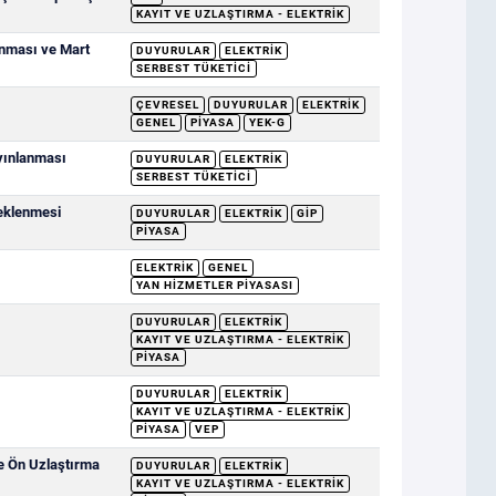
KAYIT VE UZLAŞTIRMA - ELEKTRIK
anması ve Mart
DUYURULAR
ELEKTRIK
SERBEST TÜKETICI
ÇEVRESEL
DUYURULAR
ELEKTRIK
GENEL
PIYASA
YEK-G
ayınlanması
DUYURULAR
ELEKTRIK
SERBEST TÜKETICI
deklenmesi
DUYURULAR
ELEKTRIK
GİP
PIYASA
ELEKTRIK
GENEL
YAN HIZMETLER PIYASASI
DUYURULAR
ELEKTRIK
KAYIT VE UZLAŞTIRMA - ELEKTRIK
PIYASA
DUYURULAR
ELEKTRIK
KAYIT VE UZLAŞTIRMA - ELEKTRIK
PIYASA
VEP
ve Ön Uzlaştırma
DUYURULAR
ELEKTRIK
KAYIT VE UZLAŞTIRMA - ELEKTRIK