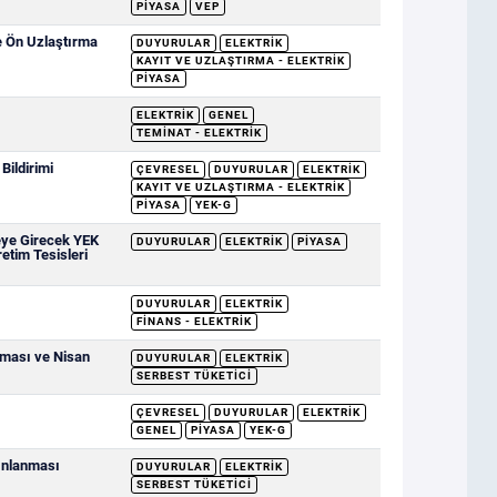
PIYASA
VEP
e Ön Uzlaştırma
DUYURULAR
ELEKTRIK
KAYIT VE UZLAŞTIRMA - ELEKTRIK
PIYASA
ELEKTRIK
GENEL
TEMINAT - ELEKTRIK
ildirimi
ÇEVRESEL
DUYURULAR
ELEKTRIK
KAYIT VE UZLAŞTIRMA - ELEKTRIK
PIYASA
YEK-G
eye Girecek YEK
DUYURULAR
ELEKTRIK
PIYASA
retim Tesisleri
DUYURULAR
ELEKTRIK
FINANS - ELEKTRIK
nması ve Nisan
DUYURULAR
ELEKTRIK
SERBEST TÜKETICI
ÇEVRESEL
DUYURULAR
ELEKTRIK
GENEL
PIYASA
YEK-G
yınlanması
DUYURULAR
ELEKTRIK
SERBEST TÜKETICI