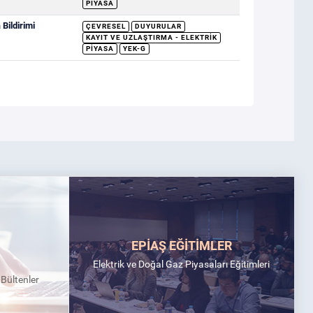
PIYASA
Bildirimi
ÇEVRESEL
DUYURULAR
KAYIT VE UZLAŞTIRMA - ELEKTRIK
PIYASA
YEK-G
EPİAŞ EĞİTİMLER
Elektrik ve Doğal Gaz Piyasaları Eğitimleri
k Bültenler