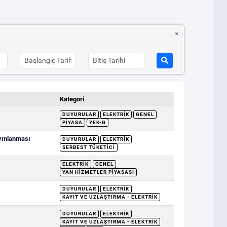
Kategori
DUYURULAR
ELEKTRIK
GENEL
PIYASA
YEK-G
ayınlanması
DUYURULAR
ELEKTRIK
SERBEST TÜKETICI
ELEKTRIK
GENEL
YAN HIZMETLER PIYASASI
DUYURULAR
ELEKTRIK
KAYIT VE UZLAŞTIRMA - ELEKTRIK
DUYURULAR
ELEKTRIK
KAYIT VE UZLAŞTIRMA - ELEKTRIK