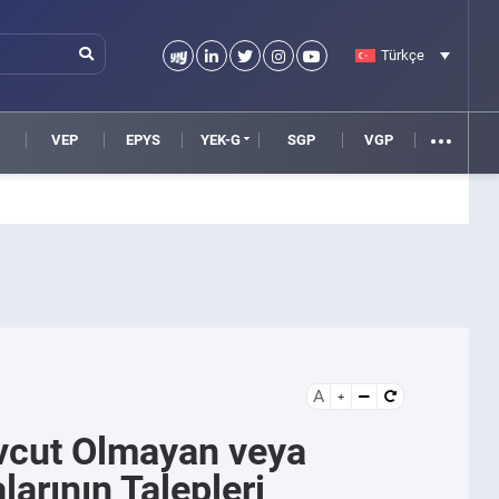
Türkçe
VEP
EPYS
YEK-G
SGP
VGP
A
vcut Olmayan veya
rının Talepleri