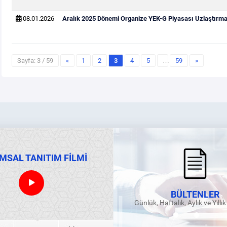
08.01.2026
Aralık 2025 Dönemi Organize YEK-G Piyasası Uzlaştırma 
Sayfa: 3 / 59
«
1
2
3
4
5
…
59
»
MSAL TANITIM FİLMİ
BÜLTENLER
Günlük, Haftalık, Aylık ve Yıllı