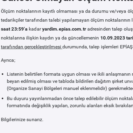
Ölçüm noktalarının kayıtlı olmaması ya da durumu ve/veya ölçü
tedarikçiler tarafından talebi yapılamayan ölçüm noktalarının l
saat 23:59’a
kadar
yardim.epias.com.tr
adresinden talep oluş
noktalarına ilişkin kaydın ya da güncellemenin
10.09.2023 tari
tarafından
gerçekleştirilmesi
durumunda, talep işlemleri EPİAŞ t
Ayrıca;
Listenin belirtilen formata uygun olması ve ikili anlaşmanın
beyan edilmiş olması ve tabloda bildirilen dağıtım şirket u
(Organize Sanayi Bölgeleri manuel eklenmelidir) gerekmekted
Bu duyuru yayınlanmadan önce talep edilebilir ölçüm noktaları
formatında değişiklik yapılan, zorunlu alanları eksik bırakıla
Bilgilerinize sunarız.