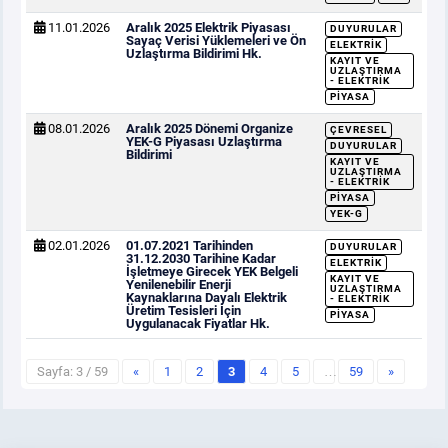
11.01.2026
Aralık 2025 Elektrik Piyasası
DUYURULAR
Sayaç Verisi Yüklemeleri ve Ön
ELEKTRIK
Uzlaştırma Bildirimi Hk.
KAYIT VE
UZLAŞTIRMA
- ELEKTRIK
PIYASA
08.01.2026
Aralık 2025 Dönemi Organize
ÇEVRESEL
YEK-G Piyasası Uzlaştırma
DUYURULAR
Bildirimi
KAYIT VE
UZLAŞTIRMA
- ELEKTRIK
PIYASA
YEK-G
02.01.2026
01.07.2021 Tarihinden
DUYURULAR
31.12.2030 Tarihine Kadar
ELEKTRIK
İşletmeye Girecek YEK Belgeli
KAYIT VE
Yenilenebilir Enerji
UZLAŞTIRMA
Kaynaklarına Dayalı Elektrik
- ELEKTRIK
Üretim Tesisleri İçin
PIYASA
Uygulanacak Fiyatlar Hk.
Sayfa: 3 / 59
«
1
2
3
4
5
…
59
»