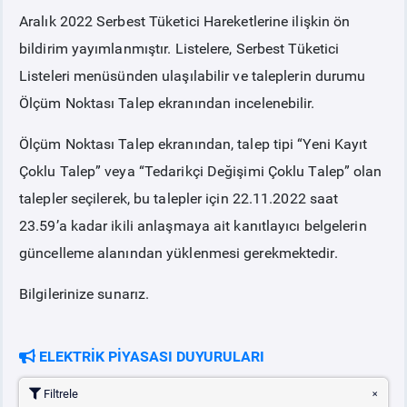
Aralık 2022 Serbest Tüketici Hareketlerine ilişkin ön
PİYASA
KAYIT
SÜRECİ
bildirim yayımlanmıştır. Listelere, Serbest Tüketici
Listeleri menüsünden ulaşılabilir ve taleplerin durumu
SERBEST TÜKETİCİ
Ölçüm Noktası Talep ekranından incelenebilir.
Ölçüm Noktası Talep ekranından, talep tipi “Yeni Kayıt
MALİ UZLAŞTIRMA
Çoklu Talep” veya “Tedarikçi Değişimi Çoklu Talep” olan
talepler seçilerek, bu talepler için 22.11.2022 saat
TEMİNAT
23.59’a kadar ikili anlaşmaya ait kanıtlayıcı belgelerin
güncelleme alanından yüklenmesi gerekmektedir.
BÜLTENLER
Bilgilerinize sunarız.
DUYURULAR
ELEKTRİK PİYASASI DUYURULARI
BT HİZMET YÖNETİM SİSTEMİ POLİTİKAMIZ
Filtrele