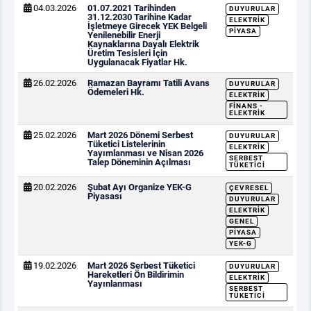
04.03.2026
01.07.2021 Tarihinden
DUYURULAR
31.12.2030 Tarihine Kadar
ELEKTRIK
İşletmeye Girecek YEK Belgeli
PIYASA
Yenilenebilir Enerji
Kaynaklarına Dayalı Elektrik
Üretim Tesisleri İçin
Uygulanacak Fiyatlar Hk.
26.02.2026
Ramazan Bayramı Tatili Avans
DUYURULAR
Ödemeleri Hk.
ELEKTRIK
FINANS -
ELEKTRIK
25.02.2026
Mart 2026 Dönemi Serbest
DUYURULAR
Tüketici Listelerinin
ELEKTRIK
Yayımlanması ve Nisan 2026
SERBEST
Talep Döneminin Açılması
TÜKETICI
20.02.2026
Şubat Ayı Organize YEK-G
ÇEVRESEL
Piyasası
DUYURULAR
ELEKTRIK
GENEL
PIYASA
YEK-G
19.02.2026
Mart 2026 Serbest Tüketici
DUYURULAR
Hareketleri Ön Bildirimin
ELEKTRIK
Yayınlanması
SERBEST
TÜKETICI