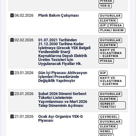
PIYASA
YEK-G
06.02.2026
Planlı Bakım Çalışması
DUYURULAR
ELEKTRIK
GİP
PIYASA
PLANLI BAKIM
02.02.2026
01.07.2021 Tarihinden
DUYURULAR
31.12.2030 Tarihine Kadar
ELEKTRIK
İşletmeye Girecek YEK Belgeli
KAYIT VE
Yenilenebilir Enerji
UZLAŞTIRMA
Kaynaklarına Dayalı Elektrik
- ELEKTRIK
Üretim Tesisleri İçin
PIYASA
Uygulanacak Fiyatlar Hk.
23.01.2026
Gün İçi Piyasası Aktivasyon
GİP
İşlemleri Prosedüründe
KAYIT VE
Değişiklik Yapılmıştır
UZLAŞTIRMA
- ELEKTRIK
23.01.2026
Şubat 2026 Dönemi Serbest
DUYURULAR
Tüketici Listelerinin
ELEKTRIK
Yayımlanması ve Mart 2026
SERBEST
Talep Döneminin Açılması
TÜKETICI
21.01.2026
Ocak Ayı Organize YEK-G
ÇEVRESEL
Piyasası
DUYURULAR
ELEKTRIK
GENEL