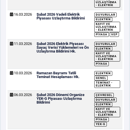
UZLAŞTIRMA
- ELEKTRIK
16.03.2026
Şubat 2026 Vadeli Elektrik
DUYURULAR
Piyasası Uzlaştırma Bildirimi
ELEKTRIK
KAYIT VE
UZLAŞTIRMA
- ELEKTRIK
PIYASA
VEP
11.03.2026
Şubat 2026 Elektrik Piyasası
DUYURULAR
Sayaç Verisi Yüklemeleri ve Ön
ELEKTRIK
Uzlaştırma Bildirimi Hk.
KAYIT VE
UZLAŞTIRMA
- ELEKTRIK
PIYASA
10.03.2026
Ramazan Bayramı Tatili
ELEKTRIK
Teminat Hesaplaması Hk.
GENEL
TEMINAT -
ELEKTRIK
06.03.2026
Şubat 2026 Dönemi Organize
ÇEVRESEL
YEK-G Piyasası Uzlaştırma
DUYURULAR
Bildirimi
ELEKTRIK
KAYIT VE
UZLAŞTIRMA
- ELEKTRIK
PIYASA
YEK-G