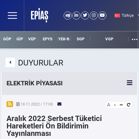
Türkçe
GÖP
GİP
VEP
EPYS
YEK-G
SGP
VGP
DUYURULAR
ELEKTRİK PİYASASI
SPOT ELEKTRİK PİYASALARI
18.11.2022 / 17:08
A
Aralık 2022 Serbest Tüketici
ÖRNEK FİNANS BELGELERİ
Hareketleri Ön Bildirimin
Yayınlanması
VADELİ ELEKTRİK PİYASASI