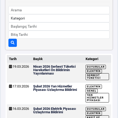
Tarih
Başlık
Kategori
19.03.2026
Nisan 2026 Serbest Tüketici
DUYURULAR
Hareketleri Ön Bildirimin
ELEKTRIK
Yayınlanması
SERBEST
TÜKETICI
17.03.2026
Şubat 2026 Yan Hizmetler
ELEKTRIK
Piyasası Uzlaştırma Bildirimi
GENEL
YAN
HIZMETLER
PIYASASI
16.03.2026
Şubat 2026 Elektrik Piyasası
DUYURULAR
Uzlaştırma Bildirimi
ELEKTRIK
KAYIT VE