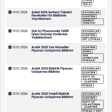
PIYASA
YEK-G
19.01.2026
Şubat 2026 Serbest Tüketici
DUYURULAR
Hareketleri Ön Bildirimin
ELEKTRIK
Yayınlanması
SERBEST
TÜKETICI
19.01.2026
Gün İçi Piyasasında Teklif
DUYURULAR
İşlem Geçmişi Verilerinin
ELEKTRIK
Yedeklenmesi
GİP
PIYASA
15.01.2026
Aralık 2025 Yan Hizmetler
ELEKTRIK
Piyasası Uzlaştırma Bildirimi
GENEL
YAN
HIZMETLER
PIYASASI
15.01.2026
Aralık 2025 Elektrik Piyasası
DUYURULAR
Uzlaştırma Bildirimi
ELEKTRIK
KAYIT VE
UZLAŞTIRMA
- ELEKTRIK
PIYASA
15.01.2026
Aralık 2025 Vadeli Elektrik
DUYURULAR
Piyasası Uzlaştırma Bildirimi
ELEKTRIK
KAYIT VE
UZLAŞTIRMA
- ELEKTRIK
PIYASA
VEP