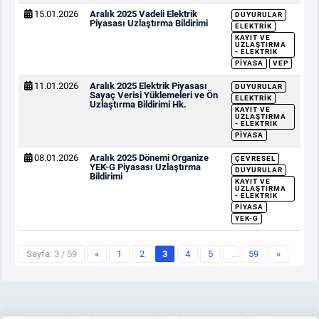
15.01.2026
Aralık 2025 Vadeli Elektrik
DUYURULAR
Piyasası Uzlaştırma Bildirimi
ELEKTRIK
KAYIT VE
UZLAŞTIRMA
- ELEKTRIK
PIYASA
VEP
11.01.2026
Aralık 2025 Elektrik Piyasası
DUYURULAR
Sayaç Verisi Yüklemeleri ve Ön
ELEKTRIK
Uzlaştırma Bildirimi Hk.
KAYIT VE
UZLAŞTIRMA
- ELEKTRIK
PIYASA
08.01.2026
Aralık 2025 Dönemi Organize
ÇEVRESEL
YEK-G Piyasası Uzlaştırma
DUYURULAR
Bildirimi
KAYIT VE
UZLAŞTIRMA
- ELEKTRIK
PIYASA
YEK-G
Sayfa: 3 / 59
«
1
2
3
4
5
…
59
»