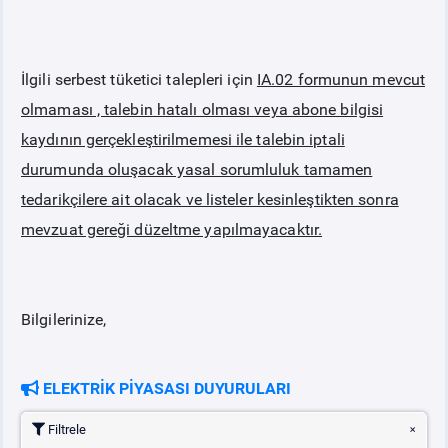
İlgili serbest tüketici talepleri için
IA.02 formunun mevcut
olmaması , talebin hatalı olması veya abone bilgisi
kaydının gerçekleştirilmemesi ile talebin iptali
durumunda oluşacak yasal sorumluluk tamamen
tedarikçilere ait olacak ve listeler kesinleştikten sonra
mevzuat gereği düzeltme yapılmayacaktır.
Bilgilerinize,
ELEKTRİK PİYASASI DUYURULARI
Filtrele