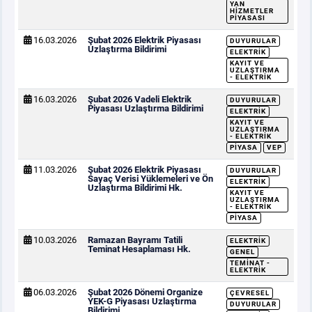
YAN
HIZMETLER
PIYASASI
16.03.2026
Şubat 2026 Elektrik Piyasası
DUYURULAR
Uzlaştırma Bildirimi
ELEKTRIK
KAYIT VE
UZLAŞTIRMA
- ELEKTRIK
16.03.2026
Şubat 2026 Vadeli Elektrik
DUYURULAR
Piyasası Uzlaştırma Bildirimi
ELEKTRIK
KAYIT VE
UZLAŞTIRMA
- ELEKTRIK
PIYASA
VEP
11.03.2026
Şubat 2026 Elektrik Piyasası
DUYURULAR
Sayaç Verisi Yüklemeleri ve Ön
ELEKTRIK
Uzlaştırma Bildirimi Hk.
KAYIT VE
UZLAŞTIRMA
- ELEKTRIK
PIYASA
10.03.2026
Ramazan Bayramı Tatili
ELEKTRIK
Teminat Hesaplaması Hk.
GENEL
TEMINAT -
ELEKTRIK
06.03.2026
Şubat 2026 Dönemi Organize
ÇEVRESEL
YEK-G Piyasası Uzlaştırma
DUYURULAR
Bildirimi