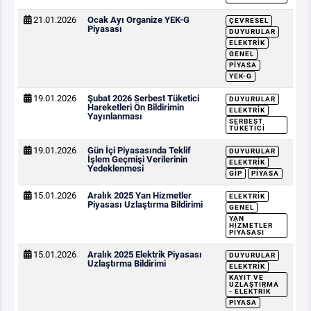
21.01.2026
Ocak Ayı Organize YEK-G
ÇEVRESEL
Piyasası
DUYURULAR
ELEKTRIK
GENEL
PIYASA
YEK-G
19.01.2026
Şubat 2026 Serbest Tüketici
DUYURULAR
Hareketleri Ön Bildirimin
ELEKTRIK
Yayınlanması
SERBEST
TÜKETICI
19.01.2026
Gün İçi Piyasasında Teklif
DUYURULAR
İşlem Geçmişi Verilerinin
ELEKTRIK
Yedeklenmesi
GİP
PIYASA
15.01.2026
Aralık 2025 Yan Hizmetler
ELEKTRIK
Piyasası Uzlaştırma Bildirimi
GENEL
YAN
HIZMETLER
PIYASASI
15.01.2026
Aralık 2025 Elektrik Piyasası
DUYURULAR
Uzlaştırma Bildirimi
ELEKTRIK
KAYIT VE
UZLAŞTIRMA
- ELEKTRIK
PIYASA