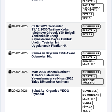
ELEKTRIK
KAYIT VE
UZLAŞTIRMA
- ELEKTRIK
PIYASA
YEK-G
04.03.2026
01.07.2021 Tarihinden
DUYURULAR
31.12.2030 Tarihine Kadar
ELEKTRIK
İşletmeye Girecek YEK Belgeli
PIYASA
Yenilenebilir Enerji
Kaynaklarına Dayalı Elektrik
Üretim Tesisleri İçin
Uygulanacak Fiyatlar Hk.
26.02.2026
Ramazan Bayramı Tatili Avans
DUYURULAR
Ödemeleri Hk.
ELEKTRIK
FINANS -
ELEKTRIK
25.02.2026
Mart 2026 Dönemi Serbest
DUYURULAR
Tüketici Listelerinin
ELEKTRIK
Yayımlanması ve Nisan 2026
SERBEST
Talep Döneminin Açılması
TÜKETICI
20.02.2026
Şubat Ayı Organize YEK-G
ÇEVRESEL
Piyasası
DUYURULAR
ELEKTRIK
GENEL
PIYASA
YEK-G