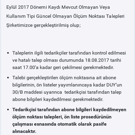
Eylül 2017 Dönemi Kaydı Mevcut Olmayan Veya
PİYASA
KAYIT
SÜRECİ
Kullanım Tipi Güncel Olmayan Ölçüm Noktası Talepleri
Şirketimizce gerçekleştirilmiş olup;
SERBEST TÜKETİCİ
MALİ UZLAŞTIRMA
Taleplerin ilgili tedarikçiler tarafından kontrol edilmesi
ve hatalı talep olması durumunda 18.08.2017 tarihi
saat 17.00’a kadar geri çekilmesi gerekmektedir.
TEMİNAT
Talebi gerçekleştirilen ölçüm noktasına ait abone
bilgilerinin, ön listeler yayımlanıncaya kadar DUY’un
BÜLTENLER
30/B maddesi uyarınca tedarikçisi tarafından talep
abone bilgileri kaydedilmesi gerekmektedir.
DUYURULAR
Tedarikçisi tarafından abone bilgileri kaydedilmeyen
ölçüm noktası talepleri, ön liste prosedürünün
BT HİZMET YÖNETİM SİSTEMİ POLİTİKAMIZ
çalışması esnasında otomatik olarak pasife
alınacaktır.