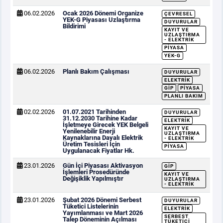
06.02.2026
Ocak 2026 Dönemi Organize
ÇEVRESEL
YEK-G Piyasası Uzlaştırma
DUYURULAR
Bildirimi
KAYIT VE
UZLAŞTIRMA
- ELEKTRIK
PIYASA
YEK-G
06.02.2026
Planlı Bakım Çalışması
DUYURULAR
ELEKTRIK
GİP
PIYASA
PLANLI BAKIM
02.02.2026
01.07.2021 Tarihinden
DUYURULAR
31.12.2030 Tarihine Kadar
ELEKTRIK
İşletmeye Girecek YEK Belgeli
KAYIT VE
Yenilenebilir Enerji
UZLAŞTIRMA
Kaynaklarına Dayalı Elektrik
- ELEKTRIK
Üretim Tesisleri İçin
PIYASA
Uygulanacak Fiyatlar Hk.
23.01.2026
Gün İçi Piyasası Aktivasyon
GİP
İşlemleri Prosedüründe
KAYIT VE
Değişiklik Yapılmıştır
UZLAŞTIRMA
- ELEKTRIK
23.01.2026
Şubat 2026 Dönemi Serbest
DUYURULAR
Tüketici Listelerinin
ELEKTRIK
Yayımlanması ve Mart 2026
SERBEST
Talep Döneminin Açılması
TÜKETICI