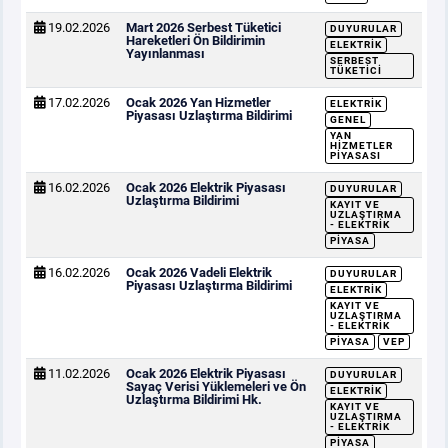
19.02.2026
Mart 2026 Serbest Tüketici
DUYURULAR
Hareketleri Ön Bildirimin
ELEKTRIK
Yayınlanması
SERBEST
TÜKETICI
17.02.2026
Ocak 2026 Yan Hizmetler
ELEKTRIK
Piyasası Uzlaştırma Bildirimi
GENEL
YAN
HIZMETLER
PIYASASI
16.02.2026
Ocak 2026 Elektrik Piyasası
DUYURULAR
Uzlaştırma Bildirimi
KAYIT VE
UZLAŞTIRMA
- ELEKTRIK
PIYASA
16.02.2026
Ocak 2026 Vadeli Elektrik
DUYURULAR
Piyasası Uzlaştırma Bildirimi
ELEKTRIK
KAYIT VE
UZLAŞTIRMA
- ELEKTRIK
PIYASA
VEP
11.02.2026
Ocak 2026 Elektrik Piyasası
DUYURULAR
Sayaç Verisi Yüklemeleri ve Ön
ELEKTRIK
Uzlaştırma Bildirimi Hk.
KAYIT VE
UZLAŞTIRMA
- ELEKTRIK
PIYASA