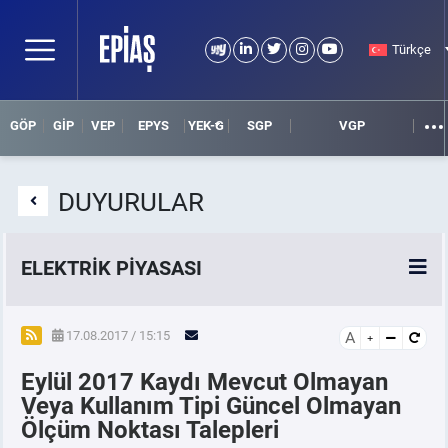
Türkçe
GÖP
GİP
VEP
EPYS
YEK-G
SGP
VGP
DUYURULAR
ELEKTRİK PİYASASI
SPOT ELEKTRİK PİYASALARI
17.08.2017 / 15:15
A
Eylül 2017 Kaydı Mevcut Olmayan
ÖRNEK FİNANS BELGELERİ
Veya Kullanım Tipi Güncel Olmayan
Ölçüm Noktası Talepleri
VADELİ ELEKTRİK PİYASASI