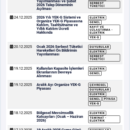
Yayımlanması ve Şubat
SERBEST
2026 Talep Döneminin
TÜKETICI
Açılması
24.12.2025
2026 Yılı YEK-G Sistemi ve
ELEKTRIK
Organize YEK-G Piyasasına
GENEL
Katılım, Taahhütname ve
KAYIT VE
Yıllık Katılım Ücreti
UZLAŞTIRMA -
Hakkında
ELEKTRIK
YEK-G
20.12.2025
Ocak 2026 Serbest Tüketici
DUYURULAR
Hareketleri Ön Bildirimin
ELEKTRIK
Yayınlanması
SERBEST
TÜKETICI
19.12.2025
Kullanılan Kapasite İşlemleri
ELEKTRIK
Ekranlarının Devreye
GENEL
Alınması
19.12.2025
Aralık Ayı Organize YEK-G
ÇEVRESEL
Piyasası
DUYURULAR
ELEKTRIK
GENEL
PIYASA
YEK-G
18.12.2025
Bölgesel Mevsimsellik
ELEKTRIK
Katsayıları (Ocak – Haziran
TEMINAT -
2026)
ELEKTRIK
17.12.2025
19 Aralık 2025 Cuma Günü