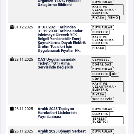
Organize YEK-G Piyasası
DUYURULAR
Uzlaştırma Bildirimi
KAYIT VE
UZLAŞTIRMA -
ELEKTRIK
PIYASA
YEK-G
01.12.2025
01.07.2021 Tarihinden
DUYURULAR
31.12.2030 Tarihine Kadar
ELEKTRIK
İşletmeye Girecek YEK
KAYIT VE
Belgeli Yenilenebilir Enerji
UZLAŞTIRMA -
Kaynaklarına Dayalı Elektrik
ELEKTRIK
Üretim Tesisleri İçin
PIYASA
Uygulanacak Fiyatlar Hk.
28.11.2025
CAS Uygulamasındaki
ÇEVRESEL
Ticket (TGT) Alma
DOĞAL GAZ
Servisinde Değişiklik
DUYURULAR
ELEKTRIK
GİP
GÖP
KAYIT VE
UZLAŞTIRMA -
ELEKTRIK
PIYASA
WEB SERVIS
26.11.2025
Aralık 2025 Toplayıcı
DUYURULAR
Hareketleri Listelerinin
ELEKTRIK
Yayınlanması
SERBEST
TÜKETICI
26.11.2025
Aralık 2025 Dönemi Serbest
DUYURULAR