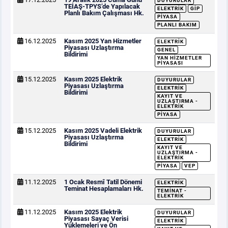
DUYURULAR
TEİAŞ-TPYS’de Yapılacak
ELEKTRIK
GİP
Planlı Bakım Çalışması Hk.
PIYASA
PLANLI BAKIM
16.12.2025
Kasım 2025 Yan Hizmetler
ELEKTRIK
Piyasası Uzlaştırma
GENEL
Bildirimi
YAN HIZMETLER
PIYASASI
15.12.2025
Kasım 2025 Elektrik
DUYURULAR
Piyasası Uzlaştırma
ELEKTRIK
Bildirimi
KAYIT VE
UZLAŞTIRMA -
ELEKTRIK
PIYASA
15.12.2025
Kasım 2025 Vadeli Elektrik
DUYURULAR
Piyasası Uzlaştırma
ELEKTRIK
Bildirimi
KAYIT VE
UZLAŞTIRMA -
ELEKTRIK
PIYASA
VEP
11.12.2025
1 Ocak Resmî Tatil Dönemi
ELEKTRIK
Teminat Hesaplamaları Hk.
TEMINAT -
ELEKTRIK
11.12.2025
Kasım 2025 Elektrik
DUYURULAR
Piyasası Sayaç Verisi
ELEKTRIK
Yüklemeleri ve Ön