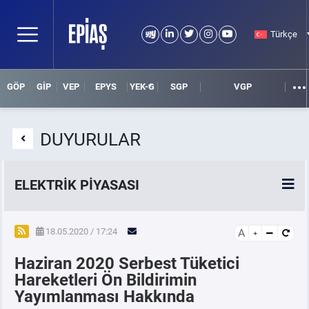
Türkçe
GÖP
GİP
VEP
EPYS
YEK-G
SGP
VGP
DUYURULAR
ELEKTRİK PİYASASI
SPOT ELEKTRİK PİYASALARI
18.05.2020 / 17:24
A
Haziran 2020 Serbest Tüketici
ÖRNEK FİNANS BELGELERİ
Hareketleri Ön Bildirimin
Yayımlanması Hakkında
VADELİ ELEKTRİK PİYASASI