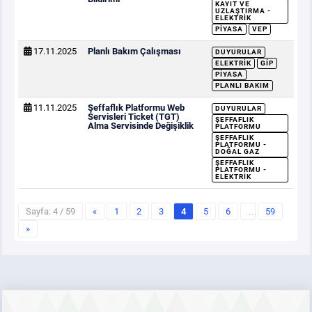
KAYIT VE
UZLAŞTIRMA -
ELEKTRIK
PIYASA
VEP
17.11.2025
Planlı Bakım Çalışması
DUYURULAR
ELEKTRIK
GİP
PIYASA
PLANLI BAKIM
11.11.2025
Şeffaflık Platformu Web
DUYURULAR
Servisleri Ticket (TGT)
ŞEFFAFLIK
Alma Servisinde Değişiklik
PLATFORMU
ŞEFFAFLIK
PLATFORMU -
DOĞAL GAZ
ŞEFFAFLIK
PLATFORMU -
ELEKTRIK
Sayfa: 4 / 59
«
1
2
3
4
5
6
…
59
»