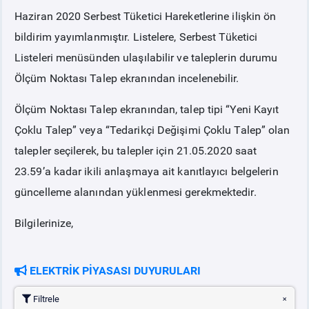
Haziran 2020 Serbest Tüketici Hareketlerine ilişkin ön
PİYASA
KAYIT
SÜRECİ
bildirim yayımlanmıştır. Listelere, Serbest Tüketici
Listeleri menüsünden ulaşılabilir ve taleplerin durumu
SERBEST TÜKETİCİ
Ölçüm Noktası Talep ekranından incelenebilir.
Ölçüm Noktası Talep ekranından, talep tipi “Yeni Kayıt
MALİ UZLAŞTIRMA
Çoklu Talep” veya “Tedarikçi Değişimi Çoklu Talep” olan
talepler seçilerek, bu talepler için 21.05.2020 saat
TEMİNAT
23.59’a kadar ikili anlaşmaya ait kanıtlayıcı belgelerin
güncelleme alanından yüklenmesi gerekmektedir.
BÜLTENLER
Bilgilerinize,
DUYURULAR
ELEKTRİK PİYASASI DUYURULARI
BT HİZMET YÖNETİM SİSTEMİ POLİTİKAMIZ
Filtrele