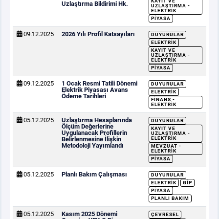
KAYIT VE
Uzlaştırma Bildirimi Hk.
UZLAŞTIRMA -
ELEKTRIK
PIYASA
09.12.2025
2026 Yılı Profil Katsayıları
DUYURULAR
ELEKTRIK
KAYIT VE
UZLAŞTIRMA -
ELEKTRIK
PIYASA
09.12.2025
1 Ocak Resmi Tatili Dönemi
DUYURULAR
Elektrik Piyasası Avans
ELEKTRIK
Ödeme Tarihleri
FINANS -
ELEKTRIK
05.12.2025
Uzlaştırma Hesaplarında
DUYURULAR
Ölçüm Değerlerine
KAYIT VE
Uygulanacak Profillerin
UZLAŞTIRMA -
Belirlenmesine İlişkin
ELEKTRIK
Metodoloji Yayımlandı
MEVZUAT -
ELEKTRIK
PIYASA
05.12.2025
Planlı Bakım Çalışması
DUYURULAR
ELEKTRIK
GİP
PIYASA
PLANLI BAKIM
05.12.2025
Kasım 2025 Dönemi
ÇEVRESEL