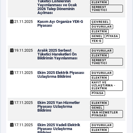
Tüketici Listelerinin
ELEKTRIK
Yayımlanması ve Ocak
SERBEST
2026 Talep Döneminin
TÜKETICI
Açılması
21.11.2025
Kasım Ayı Organize YEK-G
ÇEVRESEL
Piyasası
DUYURULAR
ELEKTRIK
GENEL
PIYASA
YEK-G
19.11.2025
Aralık 2025 Serbest
DUYURULAR
Tüketici Hareketleri Ön
ELEKTRIK
Bildirimin Yayınlanması
SERBEST
TÜKETICI
17.11.2025
Ekim 2025 Elektrik Piyasası
DUYURULAR
Uzlaştırma Bildirimi
ELEKTRIK
KAYIT VE
UZLAŞTIRMA -
ELEKTRIK
PIYASA
17.11.2025
Ekim 2025 Yan Hizmetler
ELEKTRIK
Piyasası Uzlaştırma
GENEL
Bildirimi
YAN HIZMETLER
PIYASASI
17.11.2025
Ekim 2025 Vadeli Elektrik
DUYURULAR
Piyasası Uzlaştırma
ELEKTRIK
Bildirimi