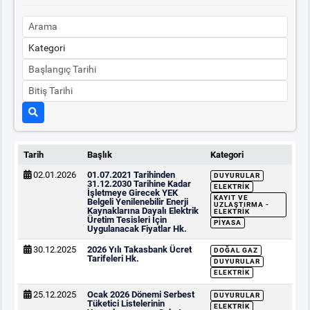
Tarih
Başlık
Kategori
02.01.2026
01.07.2021 Tarihinden
DUYURULAR
31.12.2030 Tarihine Kadar
ELEKTRIK
İşletmeye Girecek YEK
KAYIT VE
Belgeli Yenilenebilir Enerji
UZLAŞTIRMA -
Kaynaklarına Dayalı Elektrik
ELEKTRIK
Üretim Tesisleri İçin
PIYASA
Uygulanacak Fiyatlar Hk.
30.12.2025
2026 Yılı Takasbank Ücret
DOĞAL GAZ
Tarifeleri Hk.
DUYURULAR
ELEKTRIK
25.12.2025
Ocak 2026 Dönemi Serbest
DUYURULAR
Tüketici Listelerinin
ELEKTRIK