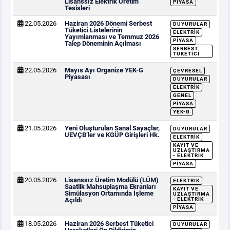
Lisanssız Elektrik Üretim
PIYASA
Tesisleri
22.05.2026
Haziran 2026 Dönemi Serbest
DUYURULAR
Tüketici Listelerinin
ELEKTRIK
Yayımlanması ve Temmuz 2026
PIYASA
Talep Döneminin Açılması
SERBEST
TÜKETICI
22.05.2026
Mayıs Ayı Organize YEK-G
ÇEVRESEL
Piyasası
DUYURULAR
ELEKTRIK
GENEL
PIYASA
YEK-G
21.05.2026
Yeni Oluşturulan Sanal Sayaçlar,
DUYURULAR
UEVÇB’ler ve KGÜP Girişleri Hk.
ELEKTRIK
KAYIT VE
UZLAŞTIRMA
- ELEKTRIK
PIYASA
20.05.2026
Lisanssız Üretim Modülü (LÜM)
ELEKTRIK
Saatlik Mahsuplaşma Ekranları
KAYIT VE
Simülasyon Ortamında İşleme
UZLAŞTIRMA
Açıldı
- ELEKTRIK
PIYASA
18.05.2026
Haziran 2026 Serbest Tüketici
DUYURULAR