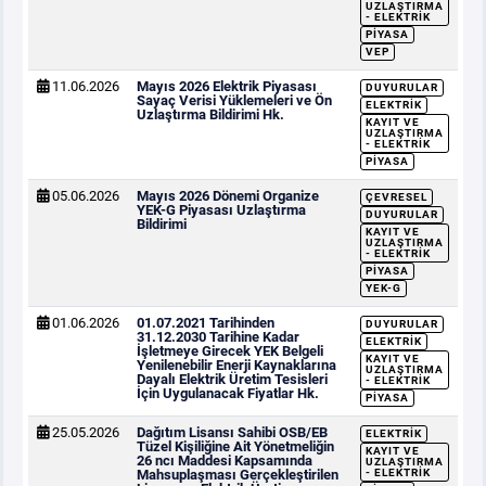
UZLAŞTIRMA
- ELEKTRIK
PIYASA
VEP
11.06.2026
Mayıs 2026 Elektrik Piyasası
DUYURULAR
Sayaç Verisi Yüklemeleri ve Ön
ELEKTRIK
Uzlaştırma Bildirimi Hk.
KAYIT VE
UZLAŞTIRMA
- ELEKTRIK
PIYASA
05.06.2026
Mayıs 2026 Dönemi Organize
ÇEVRESEL
YEK-G Piyasası Uzlaştırma
DUYURULAR
Bildirimi
KAYIT VE
UZLAŞTIRMA
- ELEKTRIK
PIYASA
YEK-G
01.06.2026
01.07.2021 Tarihinden
DUYURULAR
31.12.2030 Tarihine Kadar
ELEKTRIK
İşletmeye Girecek YEK Belgeli
KAYIT VE
Yenilenebilir Enerji Kaynaklarına
UZLAŞTIRMA
Dayalı Elektrik Üretim Tesisleri
- ELEKTRIK
İçin Uygulanacak Fiyatlar Hk.
PIYASA
25.05.2026
Dağıtım Lisansı Sahibi OSB/EB
ELEKTRIK
Tüzel Kişiliğine Ait Yönetmeliğin
KAYIT VE
26 ncı Maddesi Kapsamında
UZLAŞTIRMA
Mahsuplaşması Gerçekleştirilen
- ELEKTRIK