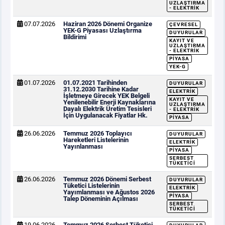
UZLAŞTIRMA
- ELEKTRIK
07.07.2026
Haziran 2026 Dönemi Organize
ÇEVRESEL
YEK-G Piyasası Uzlaştırma
DUYURULAR
Bildirimi
KAYIT VE
UZLAŞTIRMA
- ELEKTRIK
PIYASA
YEK-G
01.07.2026
01.07.2021 Tarihinden
DUYURULAR
31.12.2030 Tarihine Kadar
ELEKTRIK
İşletmeye Girecek YEK Belgeli
KAYIT VE
Yenilenebilir Enerji Kaynaklarına
UZLAŞTIRMA
Dayalı Elektrik Üretim Tesisleri
- ELEKTRIK
İçin Uygulanacak Fiyatlar Hk.
PIYASA
26.06.2026
Temmuz 2026 Toplayıcı
DUYURULAR
Hareketleri Listelerinin
ELEKTRIK
Yayınlanması
PIYASA
SERBEST
TÜKETICI
26.06.2026
Temmuz 2026 Dönemi Serbest
DUYURULAR
Tüketici Listelerinin
ELEKTRIK
Yayımlanması ve Ağustos 2026
PIYASA
Talep Döneminin Açılması
SERBEST
TÜKETICI
19.06.2026
Temmuz 2026 Serbest Tüketici