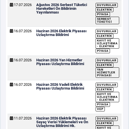
17.07.2026
Ağustos 2026 Serbest Tüketici
DUYURULAR
Hareketleri Ön Bildirimin
ELEKTRIK
Yayınlanması
PIYASA
SERBEST
TÜKETICI
16.07.2026
Haziran 2026 Elektrik Piyasası
DUYURULAR
Uzlaştırma Bildirimi
ELEKTRIK
KAYIT VE
UZLAŞTIRMA
- ELEKTRIK
PIYASA
16.07.2026
Haziran 2026 Yan Hizmetler
DUYURULAR
Piyasası Uzlaştırma Bildirimi
ELEKTRIK
YAN
HIZMETLER
PIYASASI
16.07.2026
Haziran 2026 Vadeli Elektrik
DUYURULAR
Piyasası Uzlaştırma Bildirimi
ELEKTRIK
KAYIT VE
UZLAŞTIRMA
- ELEKTRIK
PIYASA
VEP
11.07.2026
Haziran 2026 Elektrik Piyasası
DUYURULAR
Sayaç Verisi Yüklemeleri ve Ön
ELEKTRIK
Uzlaştırma Bildirimi Hk.
KAYIT VE