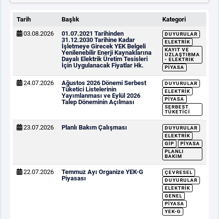
Tarih
Başlık
Kategori
03.08.2026
01.07.2021 Tarihinden
DUYURULAR
31.12.2030 Tarihine Kadar
ELEKTRIK
İşletmeye Girecek YEK Belgeli
KAYIT VE
Yenilenebilir Enerji Kaynaklarına
UZLAŞTIRMA
Dayalı Elektrik Üretim Tesisleri
- ELEKTRIK
İçin Uygulanacak Fiyatlar Hk.
PIYASA
24.07.2026
Ağustos 2026 Dönemi Serbest
DUYURULAR
Tüketici Listelerinin
ELEKTRIK
Yayımlanması ve Eylül 2026
PIYASA
Talep Döneminin Açılması
SERBEST
TÜKETICI
23.07.2026
Planlı Bakım Çalışması
DUYURULAR
ELEKTRIK
GİP
PIYASA
PLANLI
BAKIM
22.07.2026
Temmuz Ayı Organize YEK-G
ÇEVRESEL
Piyasası
DUYURULAR
ELEKTRIK
GENEL
PIYASA
YEK-G