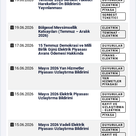
DUYURULAR
Hareketleri Ön Bildirimin
ELEKTRIK
Yayınlanması
PIYASA
SERBEST
TÜKETICI
19.06.2026
Bölgesel Mevsimsellik
ELEKTRIK
Katsayıları (Temmuz – Aralık
TEMINAT -
2026)
ELEKTRIK
17.06.2026
15 Temmuz Demokrasi ve Milli
DUYURULAR
Birlik Günü Elektrik Piyasası
ELEKTRIK
Avans Ödemesi Hakkında
FINANS -
ELEKTRIK
16.06.2026
Mayıs 2026 Yan Hizmetler
DUYURULAR
Piyasası Uzlaştırma Bildirimi
ELEKTRIK
YAN
HIZMETLER
PIYASASI
15.06.2026
Mayıs 2026 Elektrik Piyasası
DUYURULAR
Uzlaştırma Bildirimi
ELEKTRIK
KAYIT VE
UZLAŞTIRMA
- ELEKTRIK
PIYASA
15.06.2026
Mayıs 2026 Vadeli Elektrik
DUYURULAR
Piyasası Uzlaştırma Bildirimi
ELEKTRIK
KAYIT VE