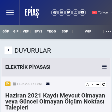
Türkçe
GÖP
GİP
VEP
EPYS
YEK-G
SGP
VGP
DUYURULAR
ELEKTRİK PİYASASI
SPOT ELEKTRİK PİYASALARI
11.05.2021 / 17:51
A
Haziran 2021 Kaydı Mevcut Olmayan
ÖRNEK FİNANS BELGELERİ
veya Güncel Olmayan Ölçüm Noktası
Talepleri
VADELİ ELEKTRİK PİYASASI