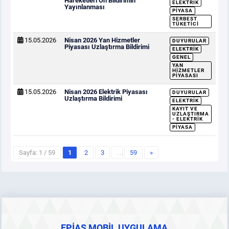
Hareketleri Ön Bildirimin
ELEKTRIK
Yayınlanması
PIYASA
SERBEST
TÜKETICI
15.05.2026
Nisan 2026 Yan Hizmetler
DUYURULAR
Piyasası Uzlaştırma Bildirimi
ELEKTRIK
GENEL
YAN
HIZMETLER
PIYASASI
15.05.2026
Nisan 2026 Elektrik Piyasası
DUYURULAR
Uzlaştırma Bildirimi
ELEKTRIK
KAYIT VE
UZLAŞTIRMA
- ELEKTRIK
PIYASA
Sayfa: 1 / 59
1
2
3
…
59
»
EPİAŞ MOBİL UYGULAMA