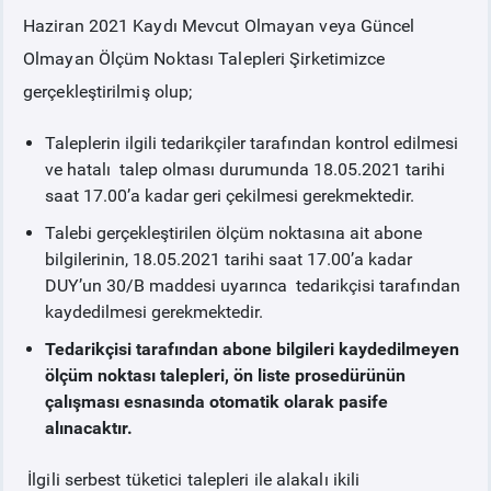
Haziran 2021 Kaydı Mevcut Olmayan veya Güncel
PİYASA
KAYIT
SÜRECİ
Olmayan Ölçüm Noktası Talepleri Şirketimizce
gerçekleştirilmiş olup;
SERBEST TÜKETİCİ
Taleplerin ilgili tedarikçiler tarafından kontrol edilmesi
ve hatalı talep olması durumunda 18.05.2021 tarihi
MALİ UZLAŞTIRMA
saat 17.00’a kadar geri çekilmesi gerekmektedir.
Talebi gerçekleştirilen ölçüm noktasına ait abone
TEMİNAT
bilgilerinin, 18.05.2021 tarihi saat 17.00’a kadar
DUY’un 30/B maddesi uyarınca tedarikçisi tarafından
BÜLTENLER
kaydedilmesi gerekmektedir.
Tedarikçisi tarafından abone bilgileri kaydedilmeyen
DUYURULAR
ölçüm noktası talepleri, ön liste prosedürünün
çalışması esnasında otomatik olarak pasife
alınacaktır.
BT HİZMET YÖNETİM SİSTEMİ POLİTİKAMIZ
İlgili serbest tüketici talepleri ile alakalı ikili