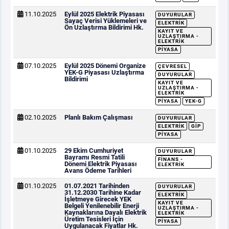
11.10.2025
Eylül 2025 Elektrik Piyasası
DUYURULAR
Sayaç Verisi Yüklemeleri ve
ELEKTRIK
Ön Uzlaştırma Bildirimi Hk.
KAYIT VE
UZLAŞTIRMA -
ELEKTRIK
PIYASA
07.10.2025
Eylül 2025 Dönemi Organize
ÇEVRESEL
YEK-G Piyasası Uzlaştırma
DUYURULAR
Bildirimi
KAYIT VE
UZLAŞTIRMA -
ELEKTRIK
PIYASA
YEK-G
02.10.2025
Planlı Bakım Çalışması
DUYURULAR
ELEKTRIK
GİP
PIYASA
01.10.2025
29 Ekim Cumhuriyet
DUYURULAR
Bayramı Resmi Tatili
FINANS -
Dönemi Elektrik Piyasası
ELEKTRIK
Avans Ödeme Tarihleri
01.10.2025
01.07.2021 Tarihinden
DUYURULAR
31.12.2030 Tarihine Kadar
ELEKTRIK
İşletmeye Girecek YEK
KAYIT VE
Belgeli Yenilenebilir Enerji
UZLAŞTIRMA -
Kaynaklarına Dayalı Elektrik
ELEKTRIK
Üretim Tesisleri İçin
PIYASA
Uygulanacak Fiyatlar Hk.