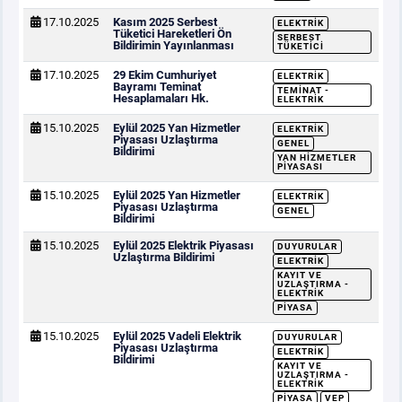
17.10.2025
Kasım 2025 Serbest
ELEKTRIK
Tüketici Hareketleri Ön
SERBEST
Bildirimin Yayınlanması
TÜKETICI
17.10.2025
29 Ekim Cumhuriyet
ELEKTRIK
Bayramı Teminat
TEMINAT -
Hesaplamaları Hk.
ELEKTRIK
15.10.2025
Eylül 2025 Yan Hizmetler
ELEKTRIK
Piyasası Uzlaştırma
GENEL
Bildirimi
YAN HIZMETLER
PIYASASI
15.10.2025
Eylül 2025 Yan Hizmetler
ELEKTRIK
Piyasası Uzlaştırma
GENEL
Bildirimi
15.10.2025
Eylül 2025 Elektrik Piyasası
DUYURULAR
Uzlaştırma Bildirimi
ELEKTRIK
KAYIT VE
UZLAŞTIRMA -
ELEKTRIK
PIYASA
15.10.2025
Eylül 2025 Vadeli Elektrik
DUYURULAR
Piyasası Uzlaştırma
ELEKTRIK
Bildirimi
KAYIT VE
UZLAŞTIRMA -
ELEKTRIK
PIYASA
VEP