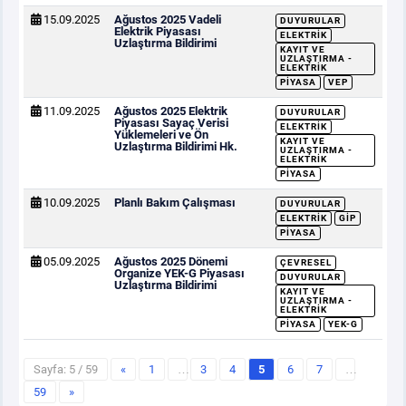
15.09.2025
Ağustos 2025 Vadeli
DUYURULAR
Elektrik Piyasası
ELEKTRIK
Uzlaştırma Bildirimi
KAYIT VE
UZLAŞTIRMA -
ELEKTRIK
PIYASA
VEP
11.09.2025
Ağustos 2025 Elektrik
DUYURULAR
Piyasası Sayaç Verisi
ELEKTRIK
Yüklemeleri ve Ön
KAYIT VE
Uzlaştırma Bildirimi Hk.
UZLAŞTIRMA -
ELEKTRIK
PIYASA
10.09.2025
Planlı Bakım Çalışması
DUYURULAR
ELEKTRIK
GİP
PIYASA
05.09.2025
Ağustos 2025 Dönemi
ÇEVRESEL
Organize YEK-G Piyasası
DUYURULAR
Uzlaştırma Bildirimi
KAYIT VE
UZLAŞTIRMA -
ELEKTRIK
PIYASA
YEK-G
Sayfa: 5 / 59
«
1
…
3
4
5
6
7
…
59
»