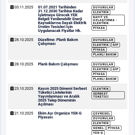
03.11.2025
01.07.2021 Tarihinden
DUYURULAR
31.12.2030 Tarihine Kadar
ELEKTRIK
İşletmeye Girecek YEK
KAYIT VE
Belgeli Yenilenebilir Enerji
UZLAŞTIRMA -
Kaynaklarına Dayalı Elektrik
ELEKTRIK
Üretim Tesisleri İçin
PIYASA
Uygulanacak Fiyatlar Hk.
28.10.2025
Düzeltme: Planlı Bakım
DUYURULAR
Çalışması
ELEKTRIK
GİP
PIYASA
PLANLI BAKIM
28.10.2025
Planlı Bakım Çalışması
DUYURULAR
ELEKTRIK
GİP
PIYASA
PLANLI BAKIM
23.10.2025
Kasım 2025 Dönemi Serbest
ELEKTRIK
Tüketici Listelerinin
SERBEST
Yayımlanması ve Aralık
TÜKETICI
2025 Talep Döneminin
Açılması
21.10.2025
Ekim Ayı Organize YEK-G
ÇEVRESEL
Piyasası
DUYURULAR
ELEKTRIK
GENEL
PIYASA
YEK-G