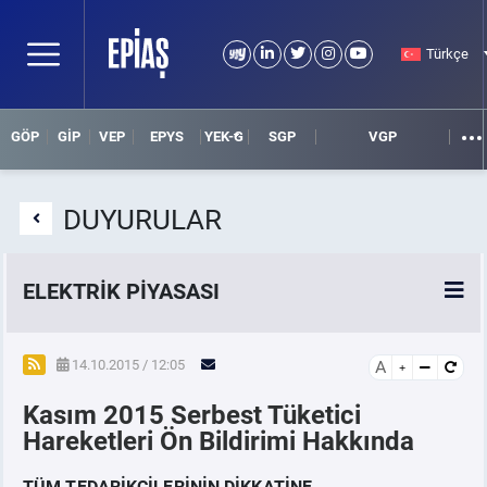
Türkçe
GÖP
GİP
VEP
EPYS
YEK-G
SGP
VGP
DUYURULAR
ELEKTRİK PİYASASI
SPOT ELEKTRİK PİYASALARI
14.10.2015 / 12:05
A
Kasım 2015 Serbest Tüketici
ÖRNEK FİNANS BELGELERİ
Hareketleri Ön Bildirimi Hakkında
VADELİ ELEKTRİK PİYASASI
TÜM TEDARİKÇİLERİNİN DİKKATİNE