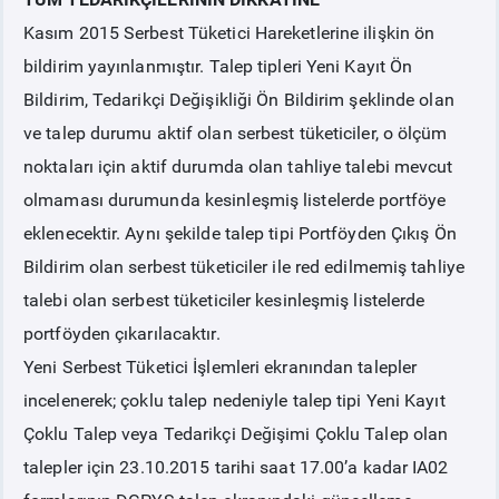
Kasım 2015 Serbest Tüketici Hareketlerine ilişkin ön
PİYASA
KAYIT
SÜRECİ
bildirim yayınlanmıştır. Talep tipleri Yeni Kayıt Ön
Bildirim, Tedarikçi Değişikliği Ön Bildirim şeklinde olan
SERBEST TÜKETİCİ
ve talep durumu aktif olan serbest tüketiciler, o ölçüm
noktaları için aktif durumda olan tahliye talebi mevcut
MALİ UZLAŞTIRMA
olmaması durumunda kesinleşmiş listelerde portföye
eklenecektir. Aynı şekilde talep tipi Portföyden Çıkış Ön
TEMİNAT
Bildirim olan serbest tüketiciler ile red edilmemiş tahliye
talebi olan serbest tüketiciler kesinleşmiş listelerde
BÜLTENLER
portföyden çıkarılacaktır.
Yeni Serbest Tüketici İşlemleri ekranından talepler
DUYURULAR
incelenerek; çoklu talep nedeniyle talep tipi Yeni Kayıt
Çoklu Talep veya Tedarikçi Değişimi Çoklu Talep olan
BT HİZMET YÖNETİM SİSTEMİ POLİTİKAMIZ
talepler için 23.10.2015 tarihi saat 17.00’a kadar IA02