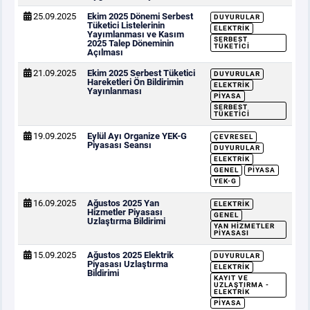
25.09.2025
Ekim 2025 Dönemi Serbest
DUYURULAR
Tüketici Listelerinin
ELEKTRIK
Yayımlanması ve Kasım
SERBEST
2025 Talep Döneminin
TÜKETICI
Açılması
21.09.2025
Ekim 2025 Serbest Tüketici
DUYURULAR
Hareketleri Ön Bildirimin
ELEKTRIK
Yayınlanması
PIYASA
SERBEST
TÜKETICI
19.09.2025
Eylül Ayı Organize YEK-G
ÇEVRESEL
Piyasası Seansı
DUYURULAR
ELEKTRIK
GENEL
PIYASA
YEK-G
16.09.2025
Ağustos 2025 Yan
ELEKTRIK
Hizmetler Piyasası
GENEL
Uzlaştırma Bildirimi
YAN HIZMETLER
PIYASASI
15.09.2025
Ağustos 2025 Elektrik
DUYURULAR
Piyasası Uzlaştırma
ELEKTRIK
Bildirimi
KAYIT VE
UZLAŞTIRMA -
ELEKTRIK
PIYASA