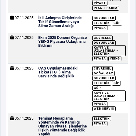
PIYASA
PLANLI BAKIM
07.11.2025
İkili Anlaşma Girişlerinde
DUYURULAR
Teklif Güncelleme veya
ELEKTRIK
GÖP
Silme Zaman Aralığı
PIYASA
07.11.2025
Ekim 2025 Dönemi Organize
ÇEVRESEL
YEK-G Piyasası Uzlaştırma
DUYURULAR
Bildirimi
KAYIT VE
UZLAŞTIRMA -
ELEKTRIK
PIYASA
YEK-G
06.11.2025
CAS Uygulamasındaki
ÇEVRESEL
Ticket (TGT) Alma
DOĞAL GAZ
Servisinde Değişiklik
DUYURULAR
ELEKTRIK
GİP
GÖP
KAYIT VE
UZLAŞTIRMA -
ELEKTRIK
PIYASA
WEB SERVIS
06.11.2025
Teminat Hesaplama
ELEKTRIK
Yönteminde ve Karşılığı
PIYASA
Olmayan Piyasa İşlemlerine
İlişkin Yöntemde Değişiklik
Yapıldı