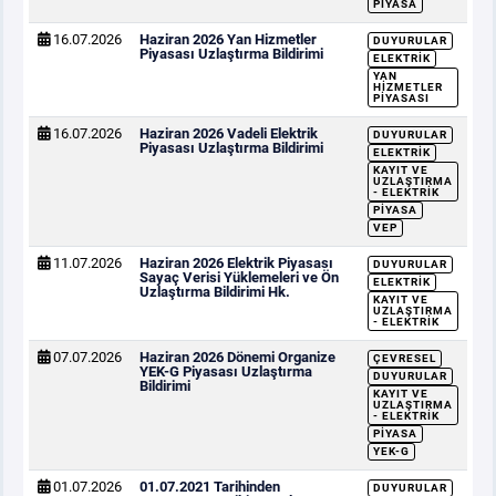
PIYASA
16.07.2026
Haziran 2026 Yan Hizmetler
DUYURULAR
Piyasası Uzlaştırma Bildirimi
ELEKTRIK
YAN
HIZMETLER
PIYASASI
16.07.2026
Haziran 2026 Vadeli Elektrik
DUYURULAR
Piyasası Uzlaştırma Bildirimi
ELEKTRIK
KAYIT VE
UZLAŞTIRMA
- ELEKTRIK
PIYASA
VEP
11.07.2026
Haziran 2026 Elektrik Piyasası
DUYURULAR
Sayaç Verisi Yüklemeleri ve Ön
ELEKTRIK
Uzlaştırma Bildirimi Hk.
KAYIT VE
UZLAŞTIRMA
- ELEKTRIK
07.07.2026
Haziran 2026 Dönemi Organize
ÇEVRESEL
YEK-G Piyasası Uzlaştırma
DUYURULAR
Bildirimi
KAYIT VE
UZLAŞTIRMA
- ELEKTRIK
PIYASA
YEK-G
01.07.2026
01.07.2021 Tarihinden
DUYURULAR