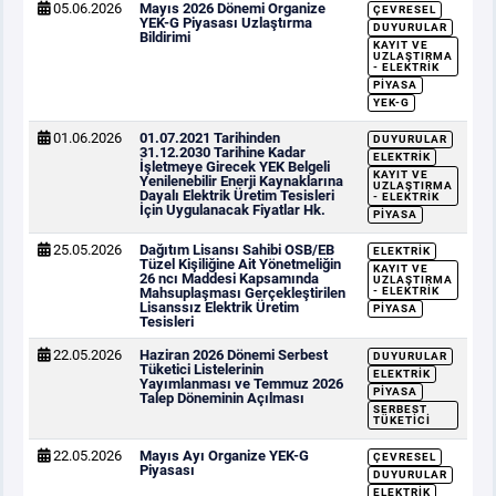
05.06.2026
Mayıs 2026 Dönemi Organize
ÇEVRESEL
YEK-G Piyasası Uzlaştırma
DUYURULAR
Bildirimi
KAYIT VE
UZLAŞTIRMA
- ELEKTRIK
PIYASA
YEK-G
01.06.2026
01.07.2021 Tarihinden
DUYURULAR
31.12.2030 Tarihine Kadar
ELEKTRIK
İşletmeye Girecek YEK Belgeli
KAYIT VE
Yenilenebilir Enerji Kaynaklarına
UZLAŞTIRMA
Dayalı Elektrik Üretim Tesisleri
- ELEKTRIK
İçin Uygulanacak Fiyatlar Hk.
PIYASA
25.05.2026
Dağıtım Lisansı Sahibi OSB/EB
ELEKTRIK
Tüzel Kişiliğine Ait Yönetmeliğin
KAYIT VE
26 ncı Maddesi Kapsamında
UZLAŞTIRMA
Mahsuplaşması Gerçekleştirilen
- ELEKTRIK
Lisanssız Elektrik Üretim
PIYASA
Tesisleri
22.05.2026
Haziran 2026 Dönemi Serbest
DUYURULAR
Tüketici Listelerinin
ELEKTRIK
Yayımlanması ve Temmuz 2026
PIYASA
Talep Döneminin Açılması
SERBEST
TÜKETICI
22.05.2026
Mayıs Ayı Organize YEK-G
ÇEVRESEL
Piyasası
DUYURULAR
ELEKTRIK