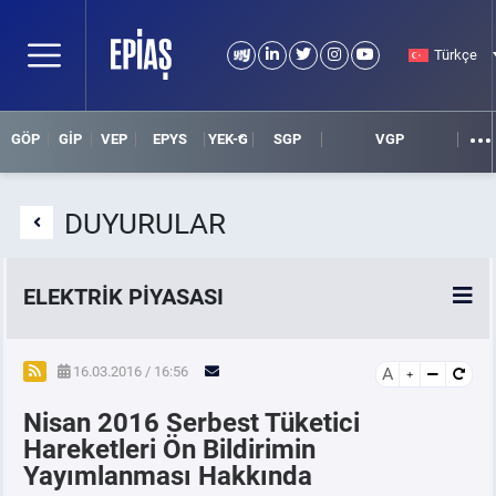
Türkçe
GÖP
GİP
VEP
EPYS
YEK-G
SGP
VGP
DUYURULAR
ELEKTRİK PİYASASI
SPOT ELEKTRİK PİYASALARI
16.03.2016 / 16:56
A
Nisan 2016 Serbest Tüketici
ÖRNEK FİNANS BELGELERİ
Hareketleri Ön Bildirimin
Yayımlanması Hakkında
VADELİ ELEKTRİK PİYASASI