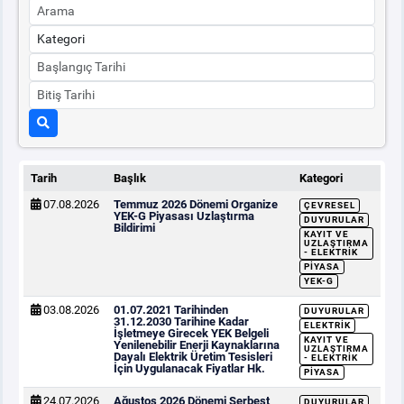
Tarih
Başlık
Kategori
07.08.2026
Temmuz 2026 Dönemi Organize
ÇEVRESEL
YEK-G Piyasası Uzlaştırma
DUYURULAR
Bildirimi
KAYIT VE
UZLAŞTIRMA
- ELEKTRIK
PIYASA
YEK-G
03.08.2026
01.07.2021 Tarihinden
DUYURULAR
31.12.2030 Tarihine Kadar
ELEKTRIK
İşletmeye Girecek YEK Belgeli
KAYIT VE
Yenilenebilir Enerji Kaynaklarına
UZLAŞTIRMA
Dayalı Elektrik Üretim Tesisleri
- ELEKTRIK
İçin Uygulanacak Fiyatlar Hk.
PIYASA
24.07.2026
Ağustos 2026 Dönemi Serbest
DUYURULAR