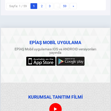
Sayfa: 1 / 59
1
2
3
…
59
»
EPİAŞ MOBİL UYGULAMA
EPİAŞ Mobil uygulaması IOS ve ANDROID versiyonları
yayında
KURUMSAL TANITIM FİLMİ