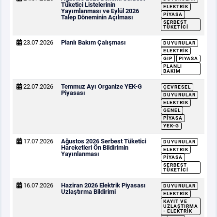
Tüketici Listelerinin
ELEKTRIK
Yayımlanması ve Eylül 2026
PIYASA
Talep Döneminin Açılması
SERBEST
TÜKETICI
23.07.2026
Planlı Bakım Çalışması
DUYURULAR
ELEKTRIK
GİP
PIYASA
PLANLI
BAKIM
22.07.2026
Temmuz Ayı Organize YEK-G
ÇEVRESEL
Piyasası
DUYURULAR
ELEKTRIK
GENEL
PIYASA
YEK-G
17.07.2026
Ağustos 2026 Serbest Tüketici
DUYURULAR
Hareketleri Ön Bildirimin
ELEKTRIK
Yayınlanması
PIYASA
SERBEST
TÜKETICI
16.07.2026
Haziran 2026 Elektrik Piyasası
DUYURULAR
Uzlaştırma Bildirimi
ELEKTRIK
KAYIT VE
UZLAŞTIRMA
- ELEKTRIK