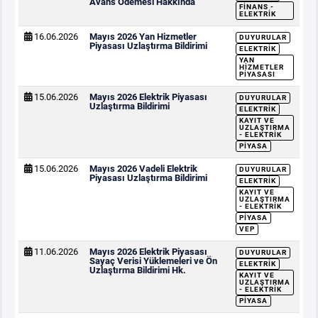
Avans Ödemesi Hakkında
FINANS -
ELEKTRIK
16.06.2026
Mayıs 2026 Yan Hizmetler
DUYURULAR
Piyasası Uzlaştırma Bildirimi
ELEKTRIK
YAN
HIZMETLER
PIYASASI
15.06.2026
Mayıs 2026 Elektrik Piyasası
DUYURULAR
Uzlaştırma Bildirimi
ELEKTRIK
KAYIT VE
UZLAŞTIRMA
- ELEKTRIK
PIYASA
15.06.2026
Mayıs 2026 Vadeli Elektrik
DUYURULAR
Piyasası Uzlaştırma Bildirimi
ELEKTRIK
KAYIT VE
UZLAŞTIRMA
- ELEKTRIK
PIYASA
VEP
11.06.2026
Mayıs 2026 Elektrik Piyasası
DUYURULAR
Sayaç Verisi Yüklemeleri ve Ön
ELEKTRIK
Uzlaştırma Bildirimi Hk.
KAYIT VE
UZLAŞTIRMA
- ELEKTRIK
PIYASA