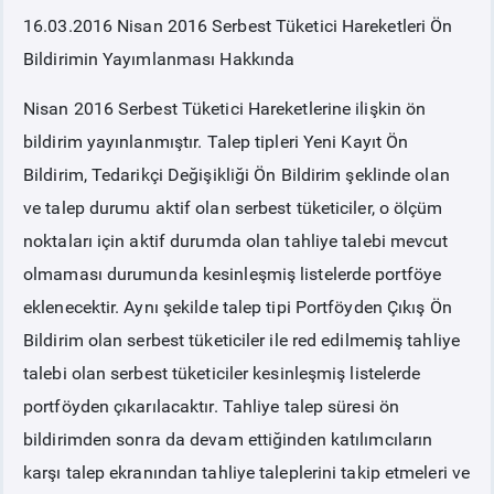
16.03.2016
Nisan 2016 Serbest Tüketici Hareketleri Ön
PİYASA
KAYIT
SÜRECİ
Bildirimin Yayımlanması Hakkında
Nisan 2016 Serbest Tüketici Hareketlerine ilişkin ön
SERBEST TÜKETİCİ
bildirim yayınlanmıştır. Talep tipleri Yeni Kayıt Ön
Bildirim, Tedarikçi Değişikliği Ön Bildirim şeklinde olan
MALİ UZLAŞTIRMA
ve talep durumu aktif olan serbest tüketiciler, o ölçüm
noktaları için aktif durumda olan tahliye talebi mevcut
TEMİNAT
olmaması durumunda kesinleşmiş listelerde portföye
eklenecektir. Aynı şekilde talep tipi Portföyden Çıkış Ön
BÜLTENLER
Bildirim olan serbest tüketiciler ile red edilmemiş tahliye
talebi olan serbest tüketiciler kesinleşmiş listelerde
DUYURULAR
portföyden çıkarılacaktır. Tahliye talep süresi ön
bildirimden sonra da devam ettiğinden katılımcıların
BT HİZMET YÖNETİM SİSTEMİ POLİTİKAMIZ
karşı talep ekranından tahliye taleplerini takip etmeleri ve