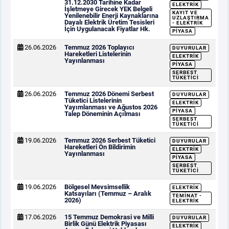
31.12.2030 Tarihine Kadar
ELEKTRIK
İşletmeye Girecek YEK Belgeli
KAYIT VE
Yenilenebilir Enerji Kaynaklarına
UZLAŞTIRMA
Dayalı Elektrik Üretim Tesisleri
- ELEKTRIK
İçin Uygulanacak Fiyatlar Hk.
PIYASA
26.06.2026
Temmuz 2026 Toplayıcı
DUYURULAR
Hareketleri Listelerinin
ELEKTRIK
Yayınlanması
PIYASA
SERBEST
TÜKETICI
26.06.2026
Temmuz 2026 Dönemi Serbest
DUYURULAR
Tüketici Listelerinin
ELEKTRIK
Yayımlanması ve Ağustos 2026
PIYASA
Talep Döneminin Açılması
SERBEST
TÜKETICI
19.06.2026
Temmuz 2026 Serbest Tüketici
DUYURULAR
Hareketleri Ön Bildirimin
ELEKTRIK
Yayınlanması
PIYASA
SERBEST
TÜKETICI
19.06.2026
Bölgesel Mevsimsellik
ELEKTRIK
Katsayıları (Temmuz – Aralık
TEMINAT -
2026)
ELEKTRIK
17.06.2026
15 Temmuz Demokrasi ve Milli
DUYURULAR
Birlik Günü Elektrik Piyasası
ELEKTRIK