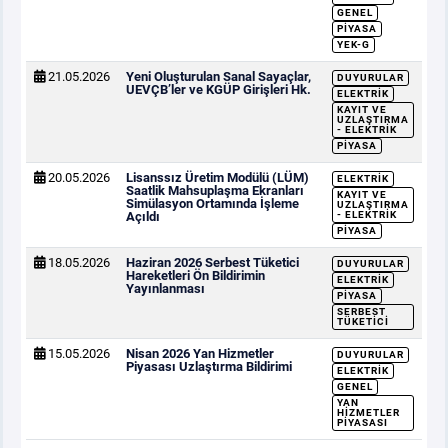
GENEL
PIYASA
YEK-G
21.05.2026
Yeni Oluşturulan Sanal Sayaçlar,
DUYURULAR
UEVÇB’ler ve KGÜP Girişleri Hk.
ELEKTRIK
KAYIT VE
UZLAŞTIRMA
- ELEKTRIK
PIYASA
20.05.2026
Lisanssız Üretim Modülü (LÜM)
ELEKTRIK
Saatlik Mahsuplaşma Ekranları
KAYIT VE
Simülasyon Ortamında İşleme
UZLAŞTIRMA
Açıldı
- ELEKTRIK
PIYASA
18.05.2026
Haziran 2026 Serbest Tüketici
DUYURULAR
Hareketleri Ön Bildirimin
ELEKTRIK
Yayınlanması
PIYASA
SERBEST
TÜKETICI
15.05.2026
Nisan 2026 Yan Hizmetler
DUYURULAR
Piyasası Uzlaştırma Bildirimi
ELEKTRIK
GENEL
YAN
HIZMETLER
PIYASASI