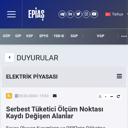
Türkçe
GÖP
GİP
VEP
EPYS
YEK-G
SGP
VGP
DUYURULAR
ELEKTRİK PİYASASI
SPOT ELEKTRİK PİYASALARI
05.03.2024 / 15:53
A
Serbest Tüketici Ölçüm Noktası
ÖRNEK FİNANS BELGELERİ
Kaydı Değişen Alanlar
VADELİ ELEKTRİK PİYASASI
Sayaç Okuyan Kurumların ve OSB’lerin Dikkatine,