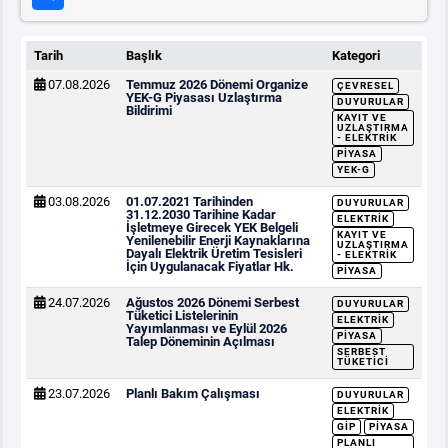
Tarih
Başlık
Kategori
07.08.2026
Temmuz 2026 Dönemi Organize
ÇEVRESEL
YEK-G Piyasası Uzlaştırma
DUYURULAR
Bildirimi
KAYIT VE
UZLAŞTIRMA
- ELEKTRIK
PIYASA
YEK-G
03.08.2026
01.07.2021 Tarihinden
DUYURULAR
31.12.2030 Tarihine Kadar
ELEKTRIK
İşletmeye Girecek YEK Belgeli
KAYIT VE
Yenilenebilir Enerji Kaynaklarına
UZLAŞTIRMA
Dayalı Elektrik Üretim Tesisleri
- ELEKTRIK
İçin Uygulanacak Fiyatlar Hk.
PIYASA
24.07.2026
Ağustos 2026 Dönemi Serbest
DUYURULAR
Tüketici Listelerinin
ELEKTRIK
Yayımlanması ve Eylül 2026
PIYASA
Talep Döneminin Açılması
SERBEST
TÜKETICI
23.07.2026
Planlı Bakım Çalışması
DUYURULAR
ELEKTRIK
GİP
PIYASA
PLANLI