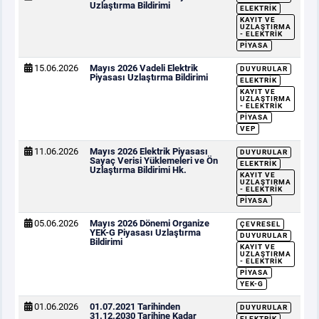
Uzlaştırma Bildirimi
ELEKTRIK
KAYIT VE
UZLAŞTIRMA
- ELEKTRIK
PIYASA
15.06.2026
Mayıs 2026 Vadeli Elektrik
DUYURULAR
Piyasası Uzlaştırma Bildirimi
ELEKTRIK
KAYIT VE
UZLAŞTIRMA
- ELEKTRIK
PIYASA
VEP
11.06.2026
Mayıs 2026 Elektrik Piyasası
DUYURULAR
Sayaç Verisi Yüklemeleri ve Ön
ELEKTRIK
Uzlaştırma Bildirimi Hk.
KAYIT VE
UZLAŞTIRMA
- ELEKTRIK
PIYASA
05.06.2026
Mayıs 2026 Dönemi Organize
ÇEVRESEL
YEK-G Piyasası Uzlaştırma
DUYURULAR
Bildirimi
KAYIT VE
UZLAŞTIRMA
- ELEKTRIK
PIYASA
YEK-G
01.06.2026
01.07.2021 Tarihinden
DUYURULAR
31.12.2030 Tarihine Kadar
ELEKTRIK