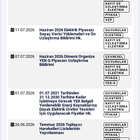
KAYIT VE
UZLAŞTIRMA
- ELEKTRIK
PIYASA
VEP
11.07.2026
Haziran 2026 Elektrik Piyasası
DUYURULAR
Sayaç Verisi Yüklemeleri ve Ön
ELEKTRIK
Uzlaştırma Bildirimi Hk.
KAYIT VE
UZLAŞTIRMA
- ELEKTRIK
07.07.2026
Haziran 2026 Dönemi Organize
ÇEVRESEL
YEK-G Piyasası Uzlaştırma
DUYURULAR
Bildirimi
KAYIT VE
UZLAŞTIRMA
- ELEKTRIK
PIYASA
YEK-G
01.07.2026
01.07.2021 Tarihinden
DUYURULAR
31.12.2030 Tarihine Kadar
ELEKTRIK
İşletmeye Girecek YEK Belgeli
KAYIT VE
Yenilenebilir Enerji Kaynaklarına
UZLAŞTIRMA
Dayalı Elektrik Üretim Tesisleri
- ELEKTRIK
İçin Uygulanacak Fiyatlar Hk.
PIYASA
26.06.2026
Temmuz 2026 Toplayıcı
DUYURULAR
Hareketleri Listelerinin
ELEKTRIK
Yayınlanması
PIYASA
SERBEST