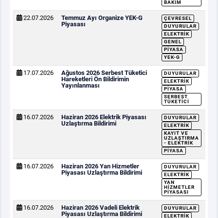
BAKIM
22.07.2026
Temmuz Ayı Organize YEK-G
ÇEVRESEL
Piyasası
DUYURULAR
ELEKTRIK
GENEL
PIYASA
YEK-G
17.07.2026
Ağustos 2026 Serbest Tüketici
DUYURULAR
Hareketleri Ön Bildirimin
ELEKTRIK
Yayınlanması
PIYASA
SERBEST
TÜKETICI
16.07.2026
Haziran 2026 Elektrik Piyasası
DUYURULAR
Uzlaştırma Bildirimi
ELEKTRIK
KAYIT VE
UZLAŞTIRMA
- ELEKTRIK
PIYASA
16.07.2026
Haziran 2026 Yan Hizmetler
DUYURULAR
Piyasası Uzlaştırma Bildirimi
ELEKTRIK
YAN
HIZMETLER
PIYASASI
16.07.2026
Haziran 2026 Vadeli Elektrik
DUYURULAR
Piyasası Uzlaştırma Bildirimi
ELEKTRIK