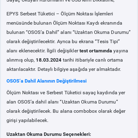
EPYS Serbest Tüketici – Ölçüm Noktası İşlemleri
PİYASA
KAYIT
SÜRECİ
menüsünde bulunan Ölçüm Noktası Kaydı ekranında
bulunan “OSOS’a Dahil” alanı “Uzaktan Okuma Durumu”
SERBEST TÜKETİCİ
olarak değiştirilecektir. Ayrıca bu ekrana “Tesis Tipi”
alanı eklenecektir. İlgili değişikler
test ortamında
yayına
MALİ UZLAŞTIRMA
alınmış olup,
18.03.2024
tarihi itibariyle canlı ortama
aktarılacaktır. Detaylı bilgiye aşağıda yer almaktadır.
TEMİNAT
OSOS’a Dahil Alanının Değiştirilmesi
BÜLTENLER
Ölçüm Noktası ve Serbest Tüketici sayaç kaydında yer
alan OSOS’a dahil alanı “Uzaktan Okuma Durumu”
DUYURULAR
olarak değiştirilecek. Bu alana combobox olarak değer
girişi yapılabilecek.
BT HİZMET YÖNETİM SİSTEMİ POLİTİKAMIZ
Uzaktan Okuma Durumu Seçenekleri: