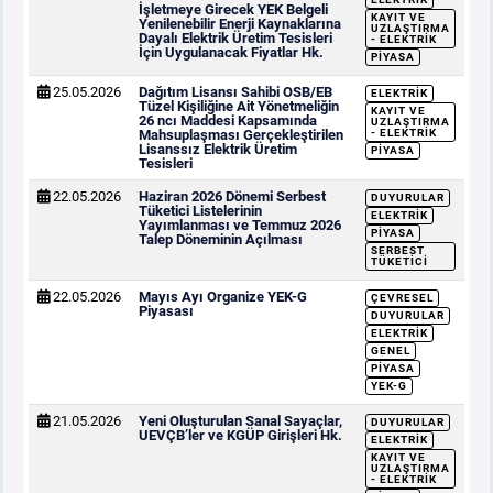
İşletmeye Girecek YEK Belgeli
KAYIT VE
Yenilenebilir Enerji Kaynaklarına
UZLAŞTIRMA
Dayalı Elektrik Üretim Tesisleri
- ELEKTRIK
İçin Uygulanacak Fiyatlar Hk.
PIYASA
25.05.2026
Dağıtım Lisansı Sahibi OSB/EB
ELEKTRIK
Tüzel Kişiliğine Ait Yönetmeliğin
KAYIT VE
26 ncı Maddesi Kapsamında
UZLAŞTIRMA
Mahsuplaşması Gerçekleştirilen
- ELEKTRIK
Lisanssız Elektrik Üretim
PIYASA
Tesisleri
22.05.2026
Haziran 2026 Dönemi Serbest
DUYURULAR
Tüketici Listelerinin
ELEKTRIK
Yayımlanması ve Temmuz 2026
PIYASA
Talep Döneminin Açılması
SERBEST
TÜKETICI
22.05.2026
Mayıs Ayı Organize YEK-G
ÇEVRESEL
Piyasası
DUYURULAR
ELEKTRIK
GENEL
PIYASA
YEK-G
21.05.2026
Yeni Oluşturulan Sanal Sayaçlar,
DUYURULAR
UEVÇB’ler ve KGÜP Girişleri Hk.
ELEKTRIK
KAYIT VE
UZLAŞTIRMA
- ELEKTRIK