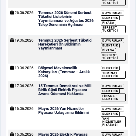
TÜKETICI
26.06.2026
Temmuz 2026 Dönemi Serbest
DUYURULAR
Tüketici Listelerinin
ELEKTRIK
Yayımlanması ve Ağustos 2026
PIYASA
Talep Döneminin Açılması
SERBEST
TÜKETICI
19.06.2026
Temmuz 2026 Serbest Tüketici
DUYURULAR
Hareketleri Ön Bildirimin
ELEKTRIK
Yayınlanması
PIYASA
SERBEST
TÜKETICI
19.06.2026
Bölgesel Mevsimsellik
ELEKTRIK
Katsayıları (Temmuz – Aralık
TEMINAT -
2026)
ELEKTRIK
17.06.2026
15 Temmuz Demokrasi ve Milli
DUYURULAR
Birlik Günü Elektrik Piyasası
ELEKTRIK
Avans Ödemesi Hakkında
FINANS -
ELEKTRIK
16.06.2026
Mayıs 2026 Yan Hizmetler
DUYURULAR
Piyasası Uzlaştırma Bildirimi
ELEKTRIK
YAN
HIZMETLER
PIYASASI
15.06.2026
Mayıs 2026 Elektrik Piyasası
DUYURULAR