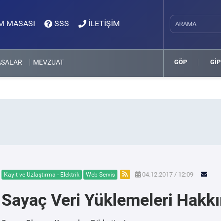
M MASASI
SSS
İLETİŞİM
ASALAR
MEVZUAT
GÖP
GİP
04.12.2017 / 12:09
Kayıt ve Uzlaştırma - Elektrik
Web Servis
Sayaç Veri Yüklemeleri Hakk