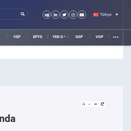
Türkçe
VEP
EPYS
YEK-G
SGP
VGP
A
ında