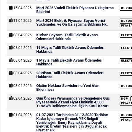
15.04.2026
Mart 2026 Vadeli Elektrik Piyasası Uzlaştırma
DUYU
Bildirimi
11.04.2026
Mart 2026 Elektrik Piyasası Sayaç Verisi
DUYU
Yüklemeleri ve Ön Uzlaştırma Bildirimi Hk.
PIYAS
08.04.2026
Kurban Bayramı Tatili Elektrik Avans
ELEKT
Ödemeleri Hakkında
08.04.2026
19 Mayıs Tatili Elektrik Avans Ödemeleri
ELEKT
Hakkında
08.04.2026
1 Mayıs Tatili Elektrik Avans Ödemeleri
ELEKT
Hakkında
08.04.2026
23 Nisan Tatili Elektrik Avans Ödemeleri
ELEKT
Hakkında
03.04.2026
Ölçüm Noktası Servislerine Yeni Alan
DUYU
Eklenmesi
02.04.2026
Gün Öncesi Piyasasında ve Dengeleme Güç
DGP
Piyasasında Azami Fiyat Limitinin 4.500
PIYAS
TL/MWh Belirlenmesine İlişkin Kurul Kararı
01.04.2026
01.07.2021 Tarihinden 31.12.2030 Tarihine
DUYU
Kadar İşletmeye Girecek YEK Belgeli
PIYAS
Yenilenebilir Enerji Kaynaklarına Dayalı
Elektrik Üretim Tesisleri İçin Uygulanacak
Fiyatlar Hk.