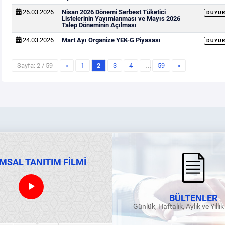
26.03.2026
Nisan 2026 Dönemi Serbest Tüketici
DUYU
Listelerinin Yayımlanması ve Mayıs 2026
Talep Döneminin Açılması
24.03.2026
Mart Ayı Organize YEK-G Piyasası
DUYU
Sayfa: 2 / 59
«
1
2
3
4
…
59
»
MSAL TANITIM FİLMİ
BÜLTENLER
Günlük, Haftalık, Aylık ve Yıllı