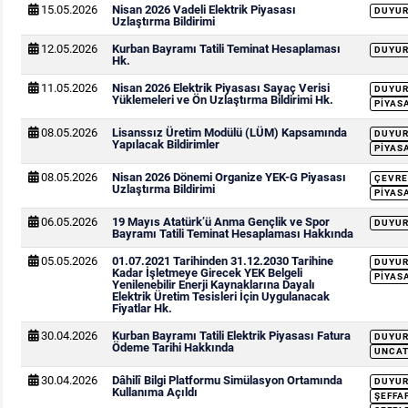
15.05.2026
Nisan 2026 Vadeli Elektrik Piyasası
DUYU
Uzlaştırma Bildirimi
12.05.2026
Kurban Bayramı Tatili Teminat Hesaplaması
DUYU
Hk.
11.05.2026
Nisan 2026 Elektrik Piyasası Sayaç Verisi
DUYU
Yüklemeleri ve Ön Uzlaştırma Bildirimi Hk.
PIYAS
08.05.2026
Lisanssız Üretim Modülü (LÜM) Kapsamında
DUYU
Yapılacak Bildirimler
PIYAS
08.05.2026
Nisan 2026 Dönemi Organize YEK-G Piyasası
ÇEVRE
Uzlaştırma Bildirimi
PIYAS
06.05.2026
19 Mayıs Atatürk’ü Anma Gençlik ve Spor
DUYU
Bayramı Tatili Teminat Hesaplaması Hakkında
05.05.2026
01.07.2021 Tarihinden 31.12.2030 Tarihine
DUYU
Kadar İşletmeye Girecek YEK Belgeli
PIYAS
Yenilenebilir Enerji Kaynaklarına Dayalı
Elektrik Üretim Tesisleri İçin Uygulanacak
Fiyatlar Hk.
30.04.2026
Kurban Bayramı Tatili Elektrik Piyasası Fatura
DUYU
Ödeme Tarihi Hakkında
UNCAT
30.04.2026
Dâhilî Bilgi Platformu Simülasyon Ortamında
DUYU
Kullanıma Açıldı
ŞEFFA