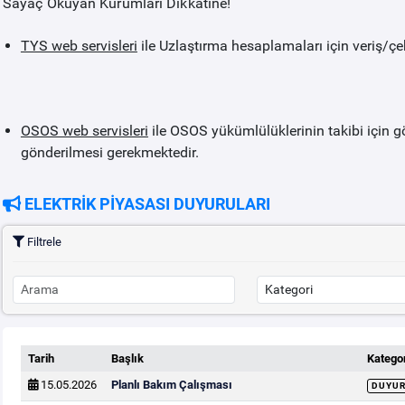
Sayaç Okuyan Kurumları Dikkatine!
TYS web servisleri
ile Uzlaştırma hesaplamaları için veriş/çe
OSOS web servisleri
ile OSOS yükümlülüklerinin takibi için g
gönderilmesi gerekmektedir.
ELEKTRİK PİYASASI DUYURULARI
Filtrele
Tarih
Başlık
Kategor
15.05.2026
Planlı Bakım Çalışması
DUYU