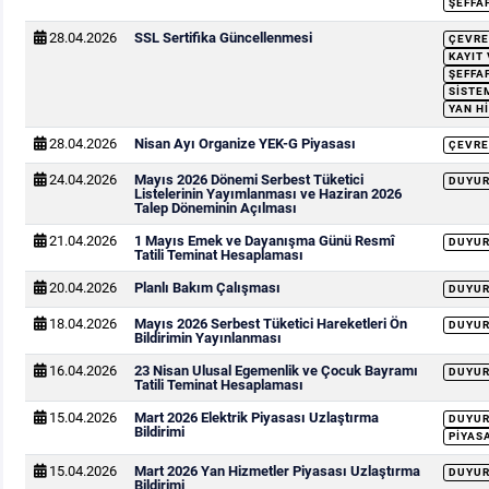
ŞEFFA
28.04.2026
SSL Sertifika Güncellenmesi
ÇEVRE
KAYIT
ŞEFFA
SISTEM
YAN H
28.04.2026
Nisan Ayı Organize YEK-G Piyasası
ÇEVRE
24.04.2026
Mayıs 2026 Dönemi Serbest Tüketici
DUYU
Listelerinin Yayımlanması ve Haziran 2026
Talep Döneminin Açılması
21.04.2026
1 Mayıs Emek ve Dayanışma Günü Resmî
DUYU
Tatili Teminat Hesaplaması
20.04.2026
Planlı Bakım Çalışması
DUYU
18.04.2026
Mayıs 2026 Serbest Tüketici Hareketleri Ön
DUYU
Bildirimin Yayınlanması
16.04.2026
23 Nisan Ulusal Egemenlik ve Çocuk Bayramı
DUYU
Tatili Teminat Hesaplaması
15.04.2026
Mart 2026 Elektrik Piyasası Uzlaştırma
DUYU
Bildirimi
PIYAS
15.04.2026
Mart 2026 Yan Hizmetler Piyasası Uzlaştırma
DUYU
Bildirimi