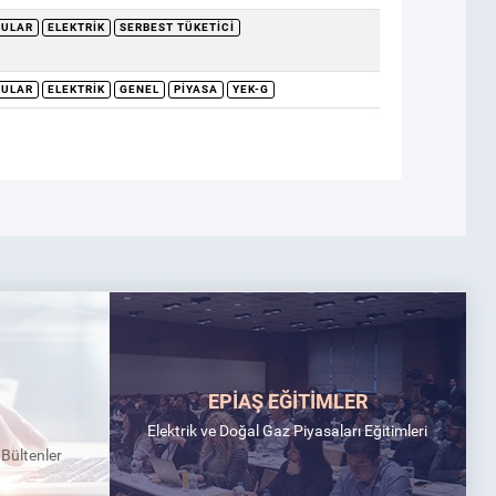
RULAR
ELEKTRIK
SERBEST TÜKETICI
RULAR
ELEKTRIK
GENEL
PIYASA
YEK-G
EPİAŞ EĞİTİMLER
Elektrik ve Doğal Gaz Piyasaları Eğitimleri
k Bültenler