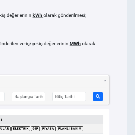
kiş değerlerinin
kWh
olarak gönderilmesi;
önderilen veriş/çekiş değerlerinin
MWh
olarak
i
RULAR
ELEKTRIK
GİP
PIYASA
PLANLI BAKIM