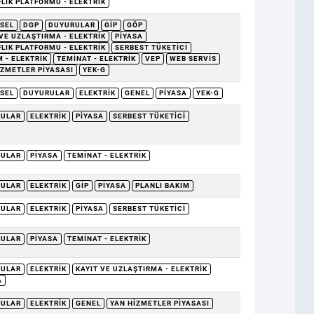
FLIK PLATFORMU - ELEKTRIK
SEL
DGP
DUYURULAR
GİP
GÖP
 VE UZLAŞTIRMA - ELEKTRIK
PIYASA
FLIK PLATFORMU - ELEKTRIK
SERBEST TÜKETICI
 - ELEKTRIK
TEMINAT - ELEKTRIK
VEP
WEB SERVIS
IZMETLER PIYASASI
YEK-G
SEL
DUYURULAR
ELEKTRIK
GENEL
PIYASA
YEK-G
RULAR
ELEKTRIK
PIYASA
SERBEST TÜKETICI
RULAR
PIYASA
TEMINAT - ELEKTRIK
RULAR
ELEKTRIK
GİP
PIYASA
PLANLI BAKIM
RULAR
ELEKTRIK
PIYASA
SERBEST TÜKETICI
RULAR
PIYASA
TEMINAT - ELEKTRIK
RULAR
ELEKTRIK
KAYIT VE UZLAŞTIRMA - ELEKTRIK
A
RULAR
ELEKTRIK
GENEL
YAN HIZMETLER PIYASASI