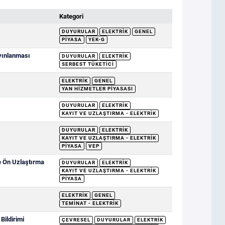
Kategori
DUYURULAR
ELEKTRIK
GENEL
PIYASA
YEK-G
ayınlanması
DUYURULAR
ELEKTRIK
SERBEST TÜKETICI
ELEKTRIK
GENEL
YAN HIZMETLER PIYASASI
DUYURULAR
ELEKTRIK
KAYIT VE UZLAŞTIRMA - ELEKTRIK
DUYURULAR
ELEKTRIK
KAYIT VE UZLAŞTIRMA - ELEKTRIK
PIYASA
VEP
e Ön Uzlaştırma
DUYURULAR
ELEKTRIK
KAYIT VE UZLAŞTIRMA - ELEKTRIK
PIYASA
ELEKTRIK
GENEL
TEMINAT - ELEKTRIK
ildirimi
ÇEVRESEL
DUYURULAR
ELEKTRIK