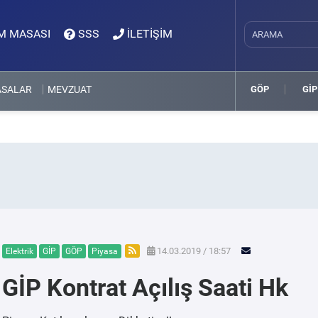
M MASASI
SSS
İLETİŞİM
ASALAR
MEVZUAT
GÖP
GİP
14.03.2019 / 18:57
Elektrik
GİP
GÖP
Piyasa
GİP Kontrat Açılış Saati Hk