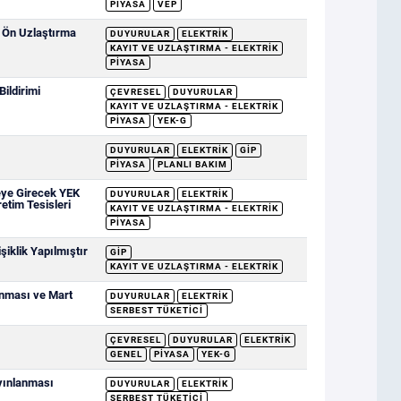
PIYASA
VEP
e Ön Uzlaştırma
DUYURULAR
ELEKTRIK
KAYIT VE UZLAŞTIRMA - ELEKTRIK
PIYASA
ildirimi
ÇEVRESEL
DUYURULAR
KAYIT VE UZLAŞTIRMA - ELEKTRIK
PIYASA
YEK-G
DUYURULAR
ELEKTRIK
GİP
PIYASA
PLANLI BAKIM
eye Girecek YEK
DUYURULAR
ELEKTRIK
retim Tesisleri
KAYIT VE UZLAŞTIRMA - ELEKTRIK
PIYASA
iklik Yapılmıştır
GİP
KAYIT VE UZLAŞTIRMA - ELEKTRIK
anması ve Mart
DUYURULAR
ELEKTRIK
SERBEST TÜKETICI
ÇEVRESEL
DUYURULAR
ELEKTRIK
GENEL
PIYASA
YEK-G
ayınlanması
DUYURULAR
ELEKTRIK
SERBEST TÜKETICI