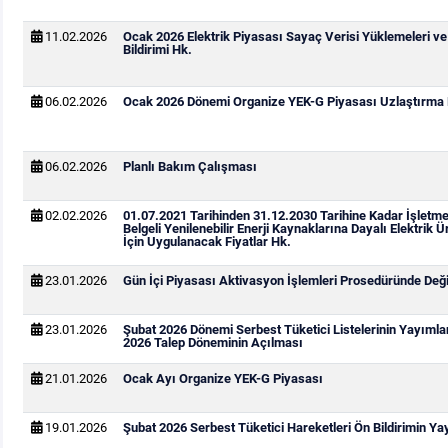
11.02.2026
Ocak 2026 Elektrik Piyasası Sayaç Verisi Yüklemeleri v
Bildirimi Hk.
06.02.2026
Ocak 2026 Dönemi Organize YEK-G Piyasası Uzlaştırma B
06.02.2026
Planlı Bakım Çalışması
02.02.2026
01.07.2021 Tarihinden 31.12.2030 Tarihine Kadar İşletm
Belgeli Yenilenebilir Enerji Kaynaklarına Dayalı Elektrik Ü
İçin Uygulanacak Fiyatlar Hk.
23.01.2026
Gün İçi Piyasası Aktivasyon İşlemleri Prosedüründe Değiş
23.01.2026
Şubat 2026 Dönemi Serbest Tüketici Listelerinin Yayıml
2026 Talep Döneminin Açılması
21.01.2026
Ocak Ayı Organize YEK-G Piyasası
19.01.2026
Şubat 2026 Serbest Tüketici Hareketleri Ön Bildirimin Y