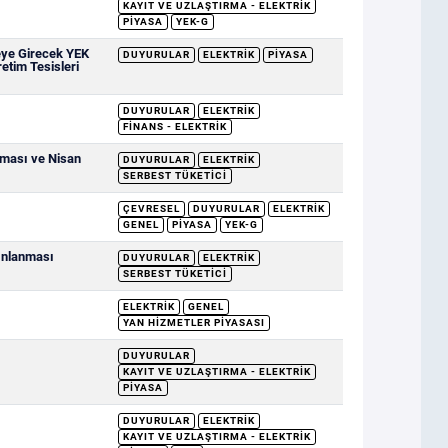
KAYIT VE UZLAŞTIRMA - ELEKTRIK
PIYASA
YEK-G
eye Girecek YEK
DUYURULAR
ELEKTRIK
PIYASA
retim Tesisleri
DUYURULAR
ELEKTRIK
FINANS - ELEKTRIK
nması ve Nisan
DUYURULAR
ELEKTRIK
SERBEST TÜKETICI
ÇEVRESEL
DUYURULAR
ELEKTRIK
GENEL
PIYASA
YEK-G
yınlanması
DUYURULAR
ELEKTRIK
SERBEST TÜKETICI
ELEKTRIK
GENEL
YAN HIZMETLER PIYASASI
DUYURULAR
KAYIT VE UZLAŞTIRMA - ELEKTRIK
PIYASA
DUYURULAR
ELEKTRIK
KAYIT VE UZLAŞTIRMA - ELEKTRIK