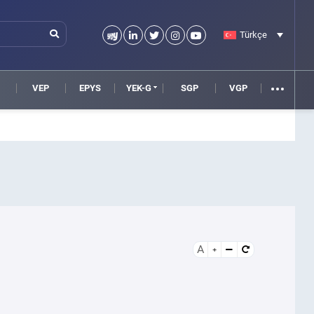
Türkçe
VEP
EPYS
YEK-G
SGP
VGP
A