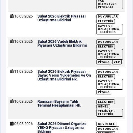
YAN
HIZMETLER
PIYASASI
16.03.2026
Şubat 2026 Elektrik Piyasası
DUYURULAR
Uzlaştırma Bildirimi
ELEKTRIK
KAYIT VE
UZLAŞTIRMA
- ELEKTRIK
16.03.2026
Şubat 2026 Vadeli Elektrik
DUYURULAR
Piyasası Uzlaştırma Bildirimi
ELEKTRIK
KAYIT VE
UZLAŞTIRMA
- ELEKTRIK
PIYASA
VEP
11.03.2026
Şubat 2026 Elektrik Piyasası
DUYURULAR
Sayaç Verisi Yüklemeleri ve Ön
ELEKTRIK
Uzlaştırma Bildirimi Hk.
KAYIT VE
UZLAŞTIRMA
- ELEKTRIK
PIYASA
10.03.2026
Ramazan Bayramı Tatili
ELEKTRIK
Teminat Hesaplaması Hk.
GENEL
TEMINAT -
ELEKTRIK
06.03.2026
Şubat 2026 Dönemi Organize
ÇEVRESEL
YEK-G Piyasası Uzlaştırma
DUYURULAR
Bildirimi