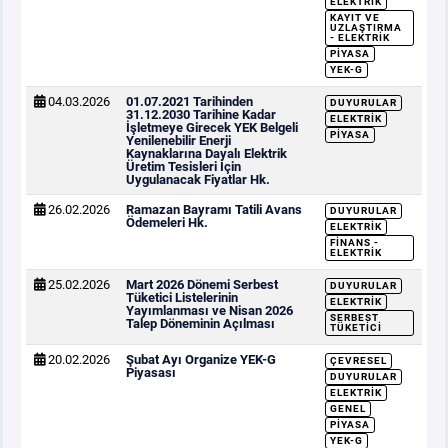
ELEKTRIK
KAYIT VE
UZLAŞTIRMA
- ELEKTRIK
PIYASA
YEK-G
04.03.2026
01.07.2021 Tarihinden
DUYURULAR
31.12.2030 Tarihine Kadar
ELEKTRIK
İşletmeye Girecek YEK Belgeli
PIYASA
Yenilenebilir Enerji
Kaynaklarına Dayalı Elektrik
Üretim Tesisleri İçin
Uygulanacak Fiyatlar Hk.
26.02.2026
Ramazan Bayramı Tatili Avans
DUYURULAR
Ödemeleri Hk.
ELEKTRIK
FINANS -
ELEKTRIK
25.02.2026
Mart 2026 Dönemi Serbest
DUYURULAR
Tüketici Listelerinin
ELEKTRIK
Yayımlanması ve Nisan 2026
SERBEST
Talep Döneminin Açılması
TÜKETICI
20.02.2026
Şubat Ayı Organize YEK-G
ÇEVRESEL
Piyasası
DUYURULAR
ELEKTRIK
GENEL
PIYASA
YEK-G