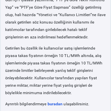
Yap” ve “PTF’ye Göre Fiyat Sapması” özelliği getirilmiş
PİYASA
KAYIT
SÜRECİ
olup, hali hazırda “Yönetici ve “Kullanıcı Limitleri”ne ilave
olarak getirilen söz konusu özelliğinin kullanımı ile
SERBEST TÜKETİCİ
katılımcılar tarafından girilebilecek hatalı teklif
girişlerinin en aza indirilmesi hedeflenmektedir.
MALİ UZLAŞTIRMA
Getirilen bu özellik ile kullanıcılar satış işlemlerinde
piyasa takas fiyatının örneğin 10 TL/MWh altında, alış
TEMİNAT
işlemlerinde piyasa takas fiyatının örneğin 10 TL/MWh
üzerinde limitler belirleyerek yanlış teklif girişlerini
BÜLTENLER
önleyebilecektir. Kullanıcılar tarafından yapılan fiyat
DUYURULAR
yerine miktar, miktar yerine fiyat yanlış girişleri de
böylelikle minimuma indirilebilecektir.
BT HİZMET YÖNETİM SİSTEMİ POLİTİKAMIZ
Ayrıntılı bilgilendirmeye
buradan
ulaşabilirsiniz.