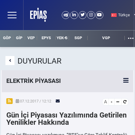
Türkçe
GÖP
GİP
VEP
EPYS
YEK-G
SGP
VGP
DUYURULAR
ELEKTRİK PİYASASI
SPOT ELEKTRİK PİYASALARI
07.12.2017 / 12:12
A
Gün İçi Piyasası Yazılımında Getirilen
ÖRNEK FİNANS BELGELERİ
Yenilikler Hakkında
VADELİ ELEKTRİK PİYASASI
Gün İçi Piyasası yazılımına, “PTF’ye Göre Teklif Kontrolü