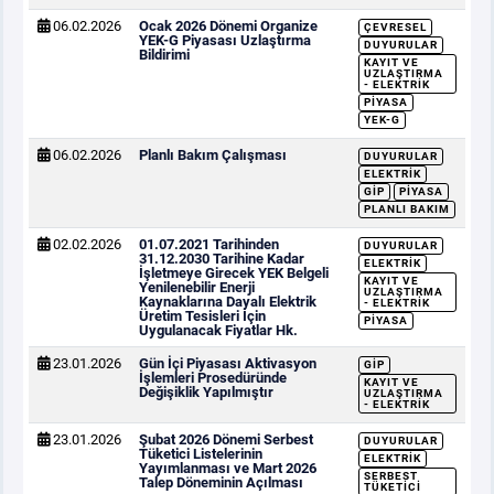
06.02.2026
Ocak 2026 Dönemi Organize
ÇEVRESEL
YEK-G Piyasası Uzlaştırma
DUYURULAR
Bildirimi
KAYIT VE
UZLAŞTIRMA
- ELEKTRIK
PIYASA
YEK-G
06.02.2026
Planlı Bakım Çalışması
DUYURULAR
ELEKTRIK
GİP
PIYASA
PLANLI BAKIM
02.02.2026
01.07.2021 Tarihinden
DUYURULAR
31.12.2030 Tarihine Kadar
ELEKTRIK
İşletmeye Girecek YEK Belgeli
KAYIT VE
Yenilenebilir Enerji
UZLAŞTIRMA
Kaynaklarına Dayalı Elektrik
- ELEKTRIK
Üretim Tesisleri İçin
PIYASA
Uygulanacak Fiyatlar Hk.
23.01.2026
Gün İçi Piyasası Aktivasyon
GİP
İşlemleri Prosedüründe
KAYIT VE
Değişiklik Yapılmıştır
UZLAŞTIRMA
- ELEKTRIK
23.01.2026
Şubat 2026 Dönemi Serbest
DUYURULAR
Tüketici Listelerinin
ELEKTRIK
Yayımlanması ve Mart 2026
SERBEST
Talep Döneminin Açılması
TÜKETICI