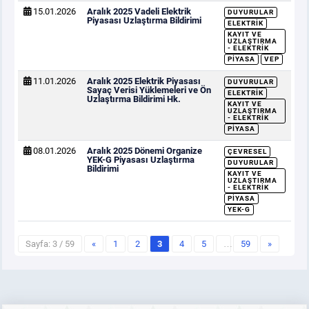
15.01.2026
Aralık 2025 Vadeli Elektrik
DUYURULAR
Piyasası Uzlaştırma Bildirimi
ELEKTRIK
KAYIT VE
UZLAŞTIRMA
- ELEKTRIK
PIYASA
VEP
11.01.2026
Aralık 2025 Elektrik Piyasası
DUYURULAR
Sayaç Verisi Yüklemeleri ve Ön
ELEKTRIK
Uzlaştırma Bildirimi Hk.
KAYIT VE
UZLAŞTIRMA
- ELEKTRIK
PIYASA
08.01.2026
Aralık 2025 Dönemi Organize
ÇEVRESEL
YEK-G Piyasası Uzlaştırma
DUYURULAR
Bildirimi
KAYIT VE
UZLAŞTIRMA
- ELEKTRIK
PIYASA
YEK-G
Sayfa: 3 / 59
«
1
2
3
4
5
…
59
»