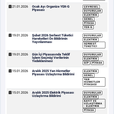
21.01.2026
Ocak Ayı Organize YEK-G
ÇEVRESEL
Piyasası
DUYURULAR
ELEKTRIK
GENEL
PIYASA
YEK-G
19.01.2026
Şubat 2026 Serbest Tüketici
DUYURULAR
Hareketleri Ön Bildirimin
ELEKTRIK
Yayınlanması
SERBEST
TÜKETICI
19.01.2026
Gün İçi Piyasasında Teklif
DUYURULAR
İşlem Geçmişi Verilerinin
ELEKTRIK
Yedeklenmesi
GİP
PIYASA
15.01.2026
Aralık 2025 Yan Hizmetler
ELEKTRIK
Piyasası Uzlaştırma Bildirimi
GENEL
YAN
HIZMETLER
PIYASASI
15.01.2026
Aralık 2025 Elektrik Piyasası
DUYURULAR
Uzlaştırma Bildirimi
ELEKTRIK
KAYIT VE
UZLAŞTIRMA
- ELEKTRIK
PIYASA