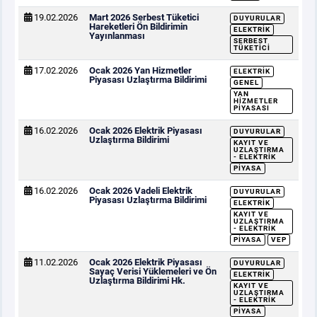
19.02.2026
Mart 2026 Serbest Tüketici
DUYURULAR
Hareketleri Ön Bildirimin
ELEKTRIK
Yayınlanması
SERBEST
TÜKETICI
17.02.2026
Ocak 2026 Yan Hizmetler
ELEKTRIK
Piyasası Uzlaştırma Bildirimi
GENEL
YAN
HIZMETLER
PIYASASI
16.02.2026
Ocak 2026 Elektrik Piyasası
DUYURULAR
Uzlaştırma Bildirimi
KAYIT VE
UZLAŞTIRMA
- ELEKTRIK
PIYASA
16.02.2026
Ocak 2026 Vadeli Elektrik
DUYURULAR
Piyasası Uzlaştırma Bildirimi
ELEKTRIK
KAYIT VE
UZLAŞTIRMA
- ELEKTRIK
PIYASA
VEP
11.02.2026
Ocak 2026 Elektrik Piyasası
DUYURULAR
Sayaç Verisi Yüklemeleri ve Ön
ELEKTRIK
Uzlaştırma Bildirimi Hk.
KAYIT VE
UZLAŞTIRMA
- ELEKTRIK
PIYASA