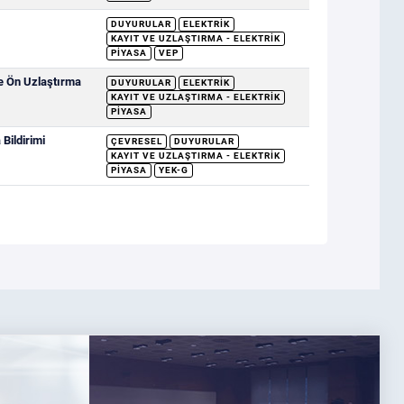
DUYURULAR
ELEKTRIK
KAYIT VE UZLAŞTIRMA - ELEKTRIK
PIYASA
VEP
ve Ön Uzlaştırma
DUYURULAR
ELEKTRIK
KAYIT VE UZLAŞTIRMA - ELEKTRIK
PIYASA
Bildirimi
ÇEVRESEL
DUYURULAR
KAYIT VE UZLAŞTIRMA - ELEKTRIK
PIYASA
YEK-G