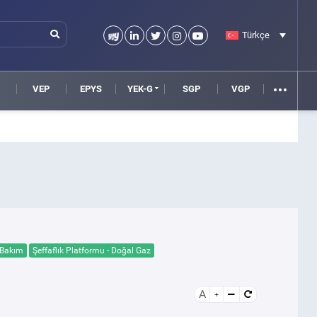
Türkçe
VEP
EPYS
YEK-G
SGP
VGP
 Bakım
Şeffaflık Platformu - Doğal Gaz
A