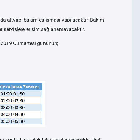
da altyapı bakım çalışması yapılacaktır. Bakım
er servislere erişim sağlanamayacaktır.
n 2019 Cumartesi gününün;
kontratlara blok teklif verilemeyecektir. İlgili