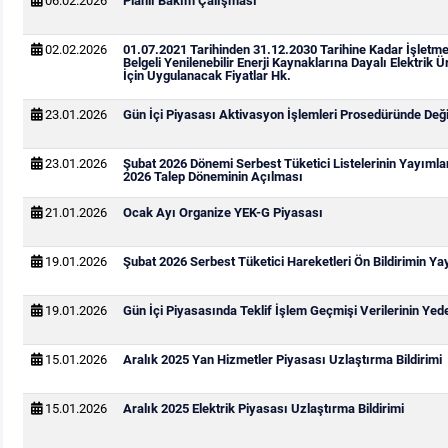
06.02.2026
Planlı Bakım Çalışması
02.02.2026
01.07.2021 Tarihinden 31.12.2030 Tarihine Kadar İşletm
Belgeli Yenilenebilir Enerji Kaynaklarına Dayalı Elektrik Ü
İçin Uygulanacak Fiyatlar Hk.
23.01.2026
Gün İçi Piyasası Aktivasyon İşlemleri Prosedüründe Değiş
23.01.2026
Şubat 2026 Dönemi Serbest Tüketici Listelerinin Yayıml
2026 Talep Döneminin Açılması
21.01.2026
Ocak Ayı Organize YEK-G Piyasası
19.01.2026
Şubat 2026 Serbest Tüketici Hareketleri Ön Bildirimin Y
19.01.2026
Gün İçi Piyasasında Teklif İşlem Geçmişi Verilerinin Ye
15.01.2026
Aralık 2025 Yan Hizmetler Piyasası Uzlaştırma Bildirimi
15.01.2026
Aralık 2025 Elektrik Piyasası Uzlaştırma Bildirimi