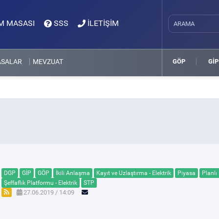
M MASASI
SSS
İLETİŞİM
ASALAR
MEVZUAT
GÖP
GİP
DGP
GİP
GÖP
İkili Anlaşma
Kayıt ve Uzlaştırma - Elektrik
Piyasa
Planlı
Şeffaflık Platformu - Elektrik
STP
27.06.2019 / 14:09