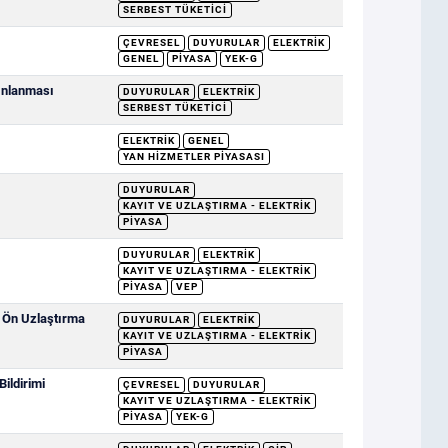
SERBEST TÜKETICI
ÇEVRESEL
DUYURULAR
ELEKTRIK
GENEL
PIYASA
YEK-G
yınlanması
DUYURULAR
ELEKTRIK
SERBEST TÜKETICI
ELEKTRIK
GENEL
YAN HIZMETLER PIYASASI
DUYURULAR
KAYIT VE UZLAŞTIRMA - ELEKTRIK
PIYASA
DUYURULAR
ELEKTRIK
KAYIT VE UZLAŞTIRMA - ELEKTRIK
PIYASA
VEP
e Ön Uzlaştırma
DUYURULAR
ELEKTRIK
KAYIT VE UZLAŞTIRMA - ELEKTRIK
PIYASA
ildirimi
ÇEVRESEL
DUYURULAR
KAYIT VE UZLAŞTIRMA - ELEKTRIK
PIYASA
YEK-G