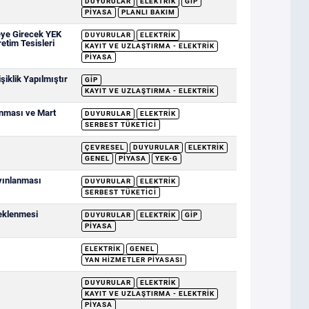
DUYURULAR
ELEKTRIK
GİP
PIYASA
PLANLI BAKIM
eye Girecek YEK
DUYURULAR
ELEKTRIK
retim Tesisleri
KAYIT VE UZLAŞTIRMA - ELEKTRIK
PIYASA
iklik Yapılmıştır
GİP
KAYIT VE UZLAŞTIRMA - ELEKTRIK
anması ve Mart
DUYURULAR
ELEKTRIK
SERBEST TÜKETICI
ÇEVRESEL
DUYURULAR
ELEKTRIK
GENEL
PIYASA
YEK-G
ayınlanması
DUYURULAR
ELEKTRIK
SERBEST TÜKETICI
deklenmesi
DUYURULAR
ELEKTRIK
GİP
PIYASA
ELEKTRIK
GENEL
YAN HIZMETLER PIYASASI
DUYURULAR
ELEKTRIK
KAYIT VE UZLAŞTIRMA - ELEKTRIK
PIYASA