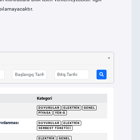
pılamayacaktır.
Kategori
DUYURULAR
ELEKTRIK
GENEL
PIYASA
YEK-G
ayınlanması
DUYURULAR
ELEKTRIK
SERBEST TÜKETICI
ELEKTRIK
GENEL