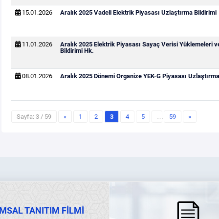
15.01.2026
Aralık 2025 Vadeli Elektrik Piyasası Uzlaştırma Bildirimi
11.01.2026
Aralık 2025 Elektrik Piyasası Sayaç Verisi Yüklemeleri 
Bildirimi Hk.
08.01.2026
Aralık 2025 Dönemi Organize YEK-G Piyasası Uzlaştırma 
Sayfa: 3 / 59
«
1
2
3
4
5
…
59
»
MSAL TANITIM FİLMİ