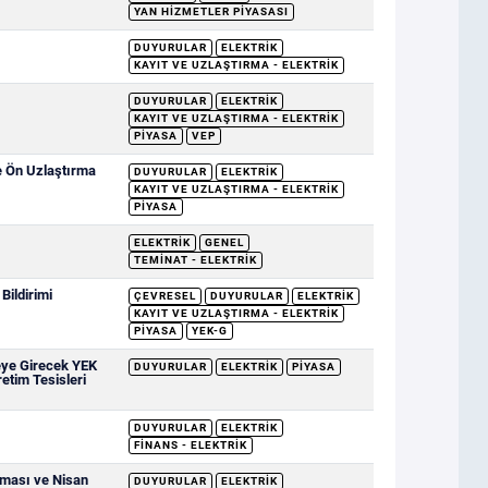
YAN HIZMETLER PIYASASI
DUYURULAR
ELEKTRIK
KAYIT VE UZLAŞTIRMA - ELEKTRIK
DUYURULAR
ELEKTRIK
KAYIT VE UZLAŞTIRMA - ELEKTRIK
PIYASA
VEP
e Ön Uzlaştırma
DUYURULAR
ELEKTRIK
KAYIT VE UZLAŞTIRMA - ELEKTRIK
PIYASA
ELEKTRIK
GENEL
TEMINAT - ELEKTRIK
ildirimi
ÇEVRESEL
DUYURULAR
ELEKTRIK
KAYIT VE UZLAŞTIRMA - ELEKTRIK
PIYASA
YEK-G
eye Girecek YEK
DUYURULAR
ELEKTRIK
PIYASA
retim Tesisleri
DUYURULAR
ELEKTRIK
FINANS - ELEKTRIK
nması ve Nisan
DUYURULAR
ELEKTRIK