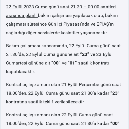
22 Eylül 2023 Cuma günü saat 21.30 – 00.00 saatleri
PİYASA
KAYIT
SÜRECİ
arasında planlı
bakım çalışması yapılacak olup, bakım
çalışması süresince Gün İçi Piyasası’nda ve EPİAŞ’ın
SERBEST TÜKETİCİ
sağladığı diğer servislerde kesintiler yaşanacaktır.
Bakım çalışması kapsamında, 22 Eylül Cuma günü saat
MALİ UZLAŞTIRMA
21.30’da, 22 Eylül Cuma gününe ait
“23”
ve
23 Eylül
Cumartesi gününe ait
“00”
ve
“01”
saatlik kontratı
TEMİNAT
kapatılacaktır.
BÜLTENLER
Kontrat açılış zamanı olan 21 Eylül Perşembe günü saat
18.00’den, 22 Eylül Cuma günü saat 21.30’a kadar
“23”
DUYURULAR
kontratına saatlik teklif
verilebilecektir.
Kontrat açılış zamanı olan 22 Eylül Cuma günü saat
BT HİZMET YÖNETİM SİSTEMİ POLİTİKAMIZ
18.00’den, 22 Eylül Cuma günü saat 21.30’a kadar
“00”