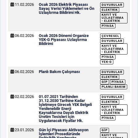
11.02.2026
Ocak 2026 Elektrik Piyasası
DUYURULAR
Sayaç Verisi Yüklemeleri ve Ön
ELEKTRIK
Uzlaştırma Bildirimi Hk.
KAYIT VE
UZLAŞTIRMA
- ELEKTRIK
PIYASA
06.02.2026
Ocak 2026 Dönemi Organize
ÇEVRESEL
YEK-G Piyasası Uzlaştırma
DUYURULAR
Bildirimi
KAYIT VE
UZLAŞTIRMA
- ELEKTRIK
PIYASA
YEK-G
06.02.2026
Planlı Bakım Çalışması
DUYURULAR
ELEKTRIK
GİP
PIYASA
PLANLI BAKIM
02.02.2026
01.07.2021 Tarihinden
DUYURULAR
31.12.2030 Tarihine Kadar
ELEKTRIK
İşletmeye Girecek YEK Belgeli
KAYIT VE
Yenilenebilir Enerji
UZLAŞTIRMA
Kaynaklarına Dayalı Elektrik
- ELEKTRIK
Üretim Tesisleri İçin
PIYASA
Uygulanacak Fiyatlar Hk.
23.01.2026
Gün İçi Piyasası Aktivasyon
GİP
İşlemleri Prosedüründe
KAYIT VE
Değişiklik Yapılmıştır