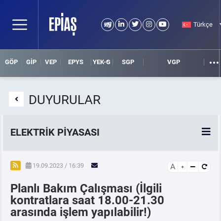
Türkçe
GÖP
GİP
VEP
EPYS
YEK-G
SGP
VGP
DUYURULAR
ELEKTRİK PİYASASI
SPOT ELEKTRİK PİYASALARI
19.09.2023 / 16:39
A
Planlı Bakım Çalışması (İlgili
ÖRNEK FİNANS BELGELERİ
kontratlara saat 18.00-21.30
arasında işlem yapılabilir!)
VADELİ ELEKTRİK PİYASASI