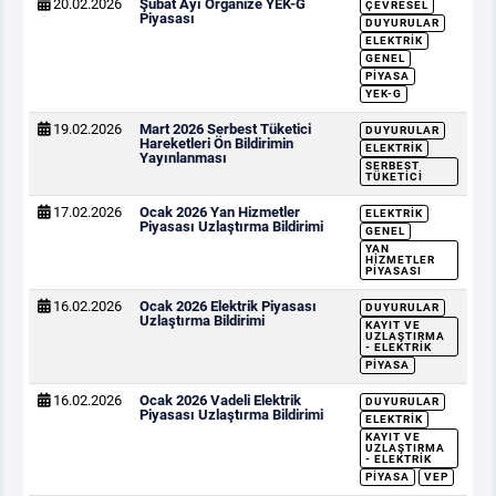
20.02.2026
Şubat Ayı Organize YEK-G
ÇEVRESEL
Piyasası
DUYURULAR
ELEKTRIK
GENEL
PIYASA
YEK-G
19.02.2026
Mart 2026 Serbest Tüketici
DUYURULAR
Hareketleri Ön Bildirimin
ELEKTRIK
Yayınlanması
SERBEST
TÜKETICI
17.02.2026
Ocak 2026 Yan Hizmetler
ELEKTRIK
Piyasası Uzlaştırma Bildirimi
GENEL
YAN
HIZMETLER
PIYASASI
16.02.2026
Ocak 2026 Elektrik Piyasası
DUYURULAR
Uzlaştırma Bildirimi
KAYIT VE
UZLAŞTIRMA
- ELEKTRIK
PIYASA
16.02.2026
Ocak 2026 Vadeli Elektrik
DUYURULAR
Piyasası Uzlaştırma Bildirimi
ELEKTRIK
KAYIT VE
UZLAŞTIRMA
- ELEKTRIK
PIYASA
VEP