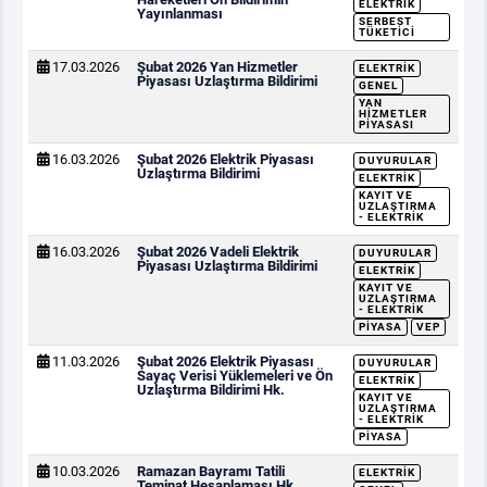
ELEKTRIK
Yayınlanması
SERBEST
TÜKETICI
17.03.2026
Şubat 2026 Yan Hizmetler
ELEKTRIK
Piyasası Uzlaştırma Bildirimi
GENEL
YAN
HIZMETLER
PIYASASI
16.03.2026
Şubat 2026 Elektrik Piyasası
DUYURULAR
Uzlaştırma Bildirimi
ELEKTRIK
KAYIT VE
UZLAŞTIRMA
- ELEKTRIK
16.03.2026
Şubat 2026 Vadeli Elektrik
DUYURULAR
Piyasası Uzlaştırma Bildirimi
ELEKTRIK
KAYIT VE
UZLAŞTIRMA
- ELEKTRIK
PIYASA
VEP
11.03.2026
Şubat 2026 Elektrik Piyasası
DUYURULAR
Sayaç Verisi Yüklemeleri ve Ön
ELEKTRIK
Uzlaştırma Bildirimi Hk.
KAYIT VE
UZLAŞTIRMA
- ELEKTRIK
PIYASA
10.03.2026
Ramazan Bayramı Tatili
ELEKTRIK
Teminat Hesaplaması Hk.