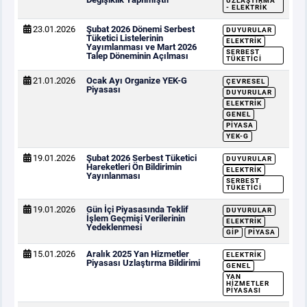
UZLAŞTIRMA
- ELEKTRIK
23.01.2026
Şubat 2026 Dönemi Serbest
DUYURULAR
Tüketici Listelerinin
ELEKTRIK
Yayımlanması ve Mart 2026
SERBEST
Talep Döneminin Açılması
TÜKETICI
21.01.2026
Ocak Ayı Organize YEK-G
ÇEVRESEL
Piyasası
DUYURULAR
ELEKTRIK
GENEL
PIYASA
YEK-G
19.01.2026
Şubat 2026 Serbest Tüketici
DUYURULAR
Hareketleri Ön Bildirimin
ELEKTRIK
Yayınlanması
SERBEST
TÜKETICI
19.01.2026
Gün İçi Piyasasında Teklif
DUYURULAR
İşlem Geçmişi Verilerinin
ELEKTRIK
Yedeklenmesi
GİP
PIYASA
15.01.2026
Aralık 2025 Yan Hizmetler
ELEKTRIK
Piyasası Uzlaştırma Bildirimi
GENEL
YAN
HIZMETLER
PIYASASI