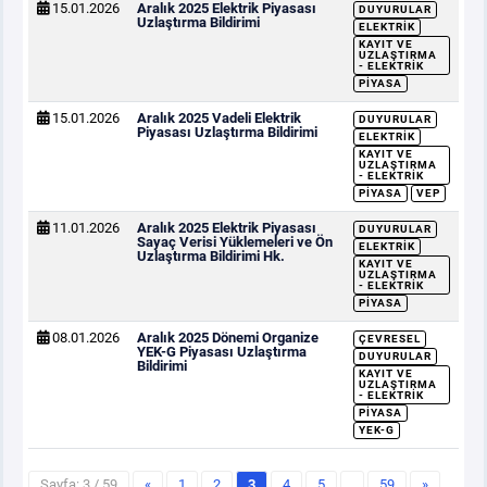
15.01.2026
Aralık 2025 Elektrik Piyasası
DUYURULAR
Uzlaştırma Bildirimi
ELEKTRIK
KAYIT VE
UZLAŞTIRMA
- ELEKTRIK
PIYASA
15.01.2026
Aralık 2025 Vadeli Elektrik
DUYURULAR
Piyasası Uzlaştırma Bildirimi
ELEKTRIK
KAYIT VE
UZLAŞTIRMA
- ELEKTRIK
PIYASA
VEP
11.01.2026
Aralık 2025 Elektrik Piyasası
DUYURULAR
Sayaç Verisi Yüklemeleri ve Ön
ELEKTRIK
Uzlaştırma Bildirimi Hk.
KAYIT VE
UZLAŞTIRMA
- ELEKTRIK
PIYASA
08.01.2026
Aralık 2025 Dönemi Organize
ÇEVRESEL
YEK-G Piyasası Uzlaştırma
DUYURULAR
Bildirimi
KAYIT VE
UZLAŞTIRMA
- ELEKTRIK
PIYASA
YEK-G
Sayfa: 3 / 59
«
1
2
3
4
5
…
59
»