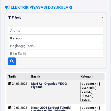
ELEKTRİK PİYASASI DUYURULARI
Filtrele
Tarih
Başlık
Kategori
24.03.2026
Mart Ayı Organize YEK-G
DUYURULAR
Piyasası
ELEKTRIK
GENEL
PIYASA
YEK-G
19.03.2026
Nisan 2026 Serbest Tüketici
DUYURULAR
Hareketleri Ön Bildirimin