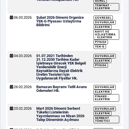
GENEL
TEMINAT -
ELEKTRIK
06.03.2026
Şubat 2026 Dönemi Organize
ÇEVRESEL
YEK-G Piyasası Uzlaştırma
DUYURULAR
Bildirimi
ELEKTRIK
KAYIT VE
UZLAŞTIRMA
- ELEKTRIK
PIYASA
YEK-G
04.03.2026
01.07.2021 Tarihinden
DUYURULAR
31.12.2030 Tarihine Kadar
ELEKTRIK
İşletmeye Girecek YEK Belgeli
PIYASA
Yenilenebilir Enerji
Kaynaklarına Dayalı Elektrik
Üretim Tesisleri İçin
Uygulanacak Fiyatlar Hk.
26.02.2026
Ramazan Bayramı Tatili Avans
DUYURULAR
Ödemeleri Hk.
ELEKTRIK
FINANS -
ELEKTRIK
25.02.2026
Mart 2026 Dönemi Serbest
DUYURULAR
Tüketici Listelerinin
ELEKTRIK
Yayımlanması ve Nisan 2026
SERBEST
Talep Döneminin Açılması
TÜKETICI