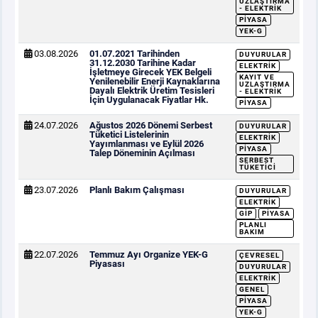
UZLAŞTIRMA
- ELEKTRIK
PIYASA
YEK-G
03.08.2026
01.07.2021 Tarihinden
DUYURULAR
31.12.2030 Tarihine Kadar
ELEKTRIK
İşletmeye Girecek YEK Belgeli
KAYIT VE
Yenilenebilir Enerji Kaynaklarına
UZLAŞTIRMA
Dayalı Elektrik Üretim Tesisleri
- ELEKTRIK
İçin Uygulanacak Fiyatlar Hk.
PIYASA
24.07.2026
Ağustos 2026 Dönemi Serbest
DUYURULAR
Tüketici Listelerinin
ELEKTRIK
Yayımlanması ve Eylül 2026
PIYASA
Talep Döneminin Açılması
SERBEST
TÜKETICI
23.07.2026
Planlı Bakım Çalışması
DUYURULAR
ELEKTRIK
GİP
PIYASA
PLANLI
BAKIM
22.07.2026
Temmuz Ayı Organize YEK-G
ÇEVRESEL
Piyasası
DUYURULAR
ELEKTRIK
GENEL
PIYASA
YEK-G