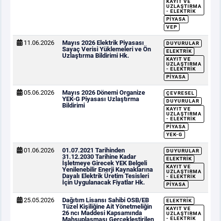
KAYIT VE
UZLAŞTIRMA
- ELEKTRIK
PIYASA
VEP
11.06.2026
Mayıs 2026 Elektrik Piyasası
DUYURULAR
Sayaç Verisi Yüklemeleri ve Ön
ELEKTRIK
Uzlaştırma Bildirimi Hk.
KAYIT VE
UZLAŞTIRMA
- ELEKTRIK
PIYASA
05.06.2026
Mayıs 2026 Dönemi Organize
ÇEVRESEL
YEK-G Piyasası Uzlaştırma
DUYURULAR
Bildirimi
KAYIT VE
UZLAŞTIRMA
- ELEKTRIK
PIYASA
YEK-G
01.06.2026
01.07.2021 Tarihinden
DUYURULAR
31.12.2030 Tarihine Kadar
ELEKTRIK
İşletmeye Girecek YEK Belgeli
KAYIT VE
Yenilenebilir Enerji Kaynaklarına
UZLAŞTIRMA
Dayalı Elektrik Üretim Tesisleri
- ELEKTRIK
İçin Uygulanacak Fiyatlar Hk.
PIYASA
25.05.2026
Dağıtım Lisansı Sahibi OSB/EB
ELEKTRIK
Tüzel Kişiliğine Ait Yönetmeliğin
KAYIT VE
26 ncı Maddesi Kapsamında
UZLAŞTIRMA
Mahsuplaşması Gerçekleştirilen
- ELEKTRIK