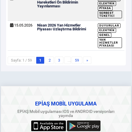
Hareketleri Ön Bildirimin
ELEKTRIK
Yayınlanması
PIYASA
SERBEST
TÜKETICI
15.05.2026
Nisan 2026 Yan Hizmetler
DUYURULAR
Piyasası Uzlaştırma Bildirimi
ELEKTRIK
GENEL
YAN
HIZMETLER
PIYASASI
Sayfa: 1 / 59
1
2
3
…
59
»
EPİAŞ MOBİL UYGULAMA
EPİAŞ Mobil uygulaması IOS ve ANDROID versiyonları
yayında