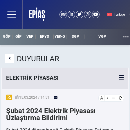
Türkçe
GÖP
GİP
VEP
EPYS
YEK-G
SGP
VGP
DUYURULAR
ELEKTRİK PİYASASI
SPOT ELEKTRİK PİYASALARI
15.03.2024 / 14:51
A
Şubat 2024 Elektrik Piyasası
ÖRNEK FİNANS BELGELERİ
Uzlaştırma Bildirimi
VADELİ ELEKTRİK PİYASASI
Şubat 2024 dönemine ait Elektrik Piyasası Faturaya