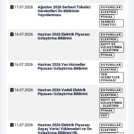
17.07.2026
Ağustos 2026 Serbest Tüketici
DUYURULAR
Hareketleri Ön Bildirimin
ELEKTRIK
Yayınlanması
PIYASA
SERBEST
TÜKETICI
16.07.2026
Haziran 2026 Elektrik Piyasası
DUYURULAR
Uzlaştırma Bildirimi
ELEKTRIK
KAYIT VE
UZLAŞTIRMA
- ELEKTRIK
PIYASA
16.07.2026
Haziran 2026 Yan Hizmetler
DUYURULAR
Piyasası Uzlaştırma Bildirimi
ELEKTRIK
YAN
HIZMETLER
PIYASASI
16.07.2026
Haziran 2026 Vadeli Elektrik
DUYURULAR
Piyasası Uzlaştırma Bildirimi
ELEKTRIK
KAYIT VE
UZLAŞTIRMA
- ELEKTRIK
PIYASA
VEP
11.07.2026
Haziran 2026 Elektrik Piyasası
DUYURULAR
Sayaç Verisi Yüklemeleri ve Ön
ELEKTRIK
Uzlaştırma Bildirimi Hk.