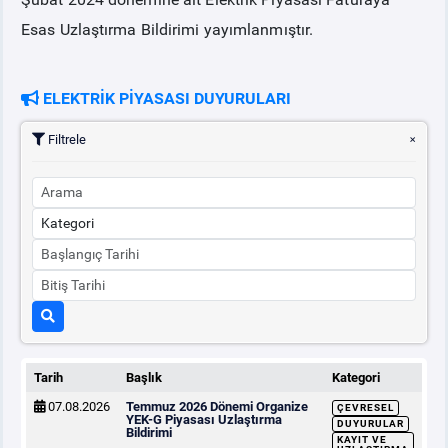
Esas Uzlaştırma Bildirimi yayımlanmıştır.
PİYASA
KAYIT
SÜRECİ
ELEKTRİK PİYASASI DUYURULARI
SERBEST TÜKETİCİ
Filtrele
MALİ UZLAŞTIRMA
TEMİNAT
BÜLTENLER
DUYURULAR
Tarih
Başlık
Kategori
BT HİZMET YÖNETİM SİSTEMİ POLİTİKAMIZ
07.08.2026
Temmuz 2026 Dönemi Organize
ÇEVRESEL
YEK-G Piyasası Uzlaştırma
DUYURULAR
Bildirimi
KAYIT VE