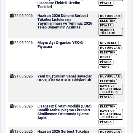
Lisanssız Elektrik Üretim
PIYASA
Tesisleri
22.05.2026
Haziran 2026 Dönemi Serbest
DUYURULAR
Tüketici Listelerinin
ELEKTRIK
Yayımlanması ve Temmuz 2026
PIYASA
Talep Döneminin Açılması
SERBEST
TÜKETICI
22.05.2026
Mayıs Ayı Organize YEK-G
ÇEVRESEL
Piyasası
DUYURULAR
ELEKTRIK
GENEL
PIYASA
YEK-G
21.05.2026
Yeni Oluşturulan Sanal Sayaçlar,
DUYURULAR
UEVÇB’ler ve KGÜP Girişleri Hk.
ELEKTRIK
KAYIT VE
UZLAŞTIRMA
- ELEKTRIK
PIYASA
20.05.2026
Lisanssız Üretim Modülü (LÜM)
ELEKTRIK
Saatlik Mahsuplaşma Ekranları
KAYIT VE
Simülasyon Ortamında İşleme
UZLAŞTIRMA
Açıldı
- ELEKTRIK
PIYASA
18.05.2026
Haziran 2026 Serbest Tüketici
DUYURULAR