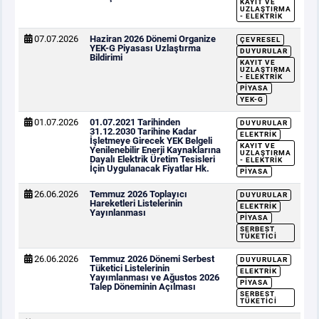
KAYIT VE
UZLAŞTIRMA
- ELEKTRIK
07.07.2026
Haziran 2026 Dönemi Organize
ÇEVRESEL
YEK-G Piyasası Uzlaştırma
DUYURULAR
Bildirimi
KAYIT VE
UZLAŞTIRMA
- ELEKTRIK
PIYASA
YEK-G
01.07.2026
01.07.2021 Tarihinden
DUYURULAR
31.12.2030 Tarihine Kadar
ELEKTRIK
İşletmeye Girecek YEK Belgeli
KAYIT VE
Yenilenebilir Enerji Kaynaklarına
UZLAŞTIRMA
Dayalı Elektrik Üretim Tesisleri
- ELEKTRIK
İçin Uygulanacak Fiyatlar Hk.
PIYASA
26.06.2026
Temmuz 2026 Toplayıcı
DUYURULAR
Hareketleri Listelerinin
ELEKTRIK
Yayınlanması
PIYASA
SERBEST
TÜKETICI
26.06.2026
Temmuz 2026 Dönemi Serbest
DUYURULAR
Tüketici Listelerinin
ELEKTRIK
Yayımlanması ve Ağustos 2026
PIYASA
Talep Döneminin Açılması
SERBEST
TÜKETICI