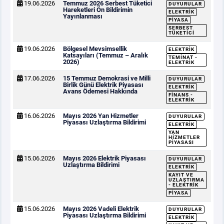
19.06.2026
Temmuz 2026 Serbest Tüketici
DUYURULAR
Hareketleri Ön Bildirimin
ELEKTRIK
Yayınlanması
PIYASA
SERBEST
TÜKETICI
19.06.2026
Bölgesel Mevsimsellik
ELEKTRIK
Katsayıları (Temmuz – Aralık
TEMINAT -
2026)
ELEKTRIK
17.06.2026
15 Temmuz Demokrasi ve Milli
DUYURULAR
Birlik Günü Elektrik Piyasası
ELEKTRIK
Avans Ödemesi Hakkında
FINANS -
ELEKTRIK
16.06.2026
Mayıs 2026 Yan Hizmetler
DUYURULAR
Piyasası Uzlaştırma Bildirimi
ELEKTRIK
YAN
HIZMETLER
PIYASASI
15.06.2026
Mayıs 2026 Elektrik Piyasası
DUYURULAR
Uzlaştırma Bildirimi
ELEKTRIK
KAYIT VE
UZLAŞTIRMA
- ELEKTRIK
PIYASA
15.06.2026
Mayıs 2026 Vadeli Elektrik
DUYURULAR
Piyasası Uzlaştırma Bildirimi
ELEKTRIK