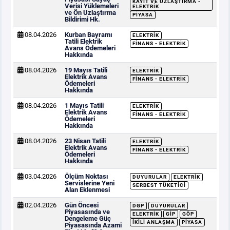
KAYIT VE UZLAŞTIRMA -
Verisi Yüklemeleri
ELEKTRIK
ve Ön Uzlaştırma
PIYASA
Bildirimi Hk.
08.04.2026
Kurban Bayramı
ELEKTRIK
Tatili Elektrik
FINANS - ELEKTRIK
Avans Ödemeleri
Hakkında
08.04.2026
19 Mayıs Tatili
ELEKTRIK
Elektrik Avans
FINANS - ELEKTRIK
Ödemeleri
Hakkında
08.04.2026
1 Mayıs Tatili
ELEKTRIK
Elektrik Avans
FINANS - ELEKTRIK
Ödemeleri
Hakkında
08.04.2026
23 Nisan Tatili
ELEKTRIK
Elektrik Avans
FINANS - ELEKTRIK
Ödemeleri
Hakkında
03.04.2026
Ölçüm Noktası
DUYURULAR
ELEKTRIK
Servislerine Yeni
SERBEST TÜKETICI
Alan Eklenmesi
02.04.2026
Gün Öncesi
DGP
DUYURULAR
Piyasasında ve
ELEKTRIK
GİP
GÖP
Dengeleme Güç
İKILI ANLAŞMA
PIYASA
Piyasasında Azami