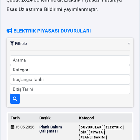
Esas Uzlaştırma Bildirimi yayımlanmıştır.
PİYASA
KAYIT
SÜRECİ
ELEKTRİK PİYASASI DUYURULARI
SERBEST TÜKETİCİ
Filtrele
MALİ UZLAŞTIRMA
TEMİNAT
BÜLTENLER
DUYURULAR
Tarih
Başlık
Kategori
BT HİZMET YÖNETİM SİSTEMİ POLİTİKAMIZ
15.05.2026
Planlı Bakım
DUYURULAR
ELEKTRIK
Çalışması
GİP
PIYASA
PLANLI BAKIM