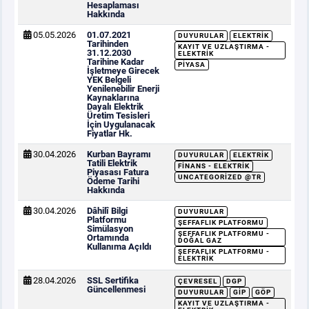
Hesaplaması
Hakkında
05.05.2026
01.07.2021
DUYURULAR
ELEKTRIK
Tarihinden
KAYIT VE UZLAŞTIRMA -
31.12.2030
ELEKTRIK
Tarihine Kadar
PIYASA
İşletmeye Girecek
YEK Belgeli
Yenilenebilir Enerji
Kaynaklarına
Dayalı Elektrik
Üretim Tesisleri
İçin Uygulanacak
Fiyatlar Hk.
30.04.2026
Kurban Bayramı
DUYURULAR
ELEKTRIK
Tatili Elektrik
FINANS - ELEKTRIK
Piyasası Fatura
UNCATEGORIZED @TR
Ödeme Tarihi
Hakkında
30.04.2026
Dâhilî Bilgi
DUYURULAR
Platformu
ŞEFFAFLIK PLATFORMU
Simülasyon
ŞEFFAFLIK PLATFORMU -
Ortamında
DOĞAL GAZ
Kullanıma Açıldı
ŞEFFAFLIK PLATFORMU -
ELEKTRIK
28.04.2026
SSL Sertifika
ÇEVRESEL
DGP
Güncellenmesi
DUYURULAR
GİP
GÖP
KAYIT VE UZLAŞTIRMA -