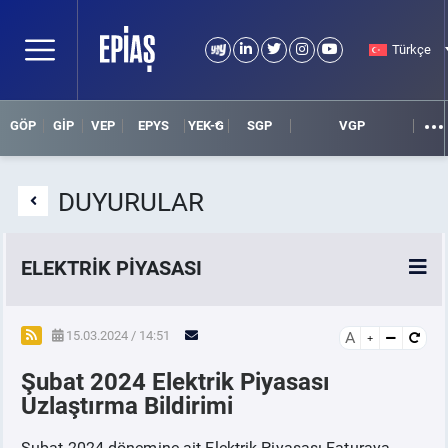
Türkçe
GÖP
GİP
VEP
EPYS
YEK-G
SGP
VGP
DUYURULAR
ELEKTRİK PİYASASI
SPOT ELEKTRİK PİYASALARI
15.03.2024 / 14:51
A
Şubat 2024 Elektrik Piyasası
ÖRNEK FİNANS BELGELERİ
Uzlaştırma Bildirimi
VADELİ ELEKTRİK PİYASASI
Şubat 2024 dönemine ait Elektrik Piyasası Faturaya