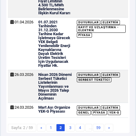
Fiyat Limitinin
4.500 TL/MWh
Belirlenmesine
İlişkin Kurul Kararı
01.04.2026
01.07.2021
DUYURULAR
ELEKTRIK
Tarihinden
KAYIT VE UZLAŞTIRMA -
31.12.2030
ELEKTRIK
Tarihine Kadar
PIYASA
İşletmeye Girecek
YEK Belgeli
Yenilenebilir Enerji
Kaynaklarına
Dayalı Elektrik
Üretim Tesisleri
İçin Uygulanacak
Fiyatlar Hk.
26.03.2026
Nisan 2026 Dönemi
DUYURULAR
ELEKTRIK
Serbest Tüketici
SERBEST TÜKETICI
Listelerinin
Yayımlanması ve
Mayıs 2026 Talep
Döneminin
Açılması
24.03.2026
Mart Ayı Organize
DUYURULAR
ELEKTRIK
YEK-G Piyasası
GENEL
PIYASA
YEK-G
Sayfa: 2 / 59
«
1
2
3
4
…
59
»