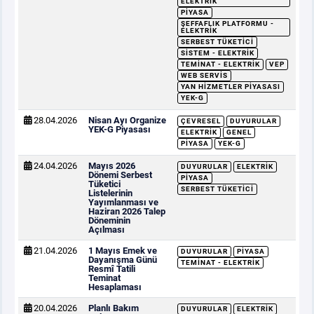
ELEKTRIK
PIYASA
ŞEFFAFLIK PLATFORMU -
ELEKTRIK
SERBEST TÜKETICI
SISTEM - ELEKTRIK
TEMINAT - ELEKTRIK
VEP
WEB SERVIS
YAN HIZMETLER PIYASASI
YEK-G
28.04.2026
Nisan Ayı Organize
ÇEVRESEL
DUYURULAR
YEK-G Piyasası
ELEKTRIK
GENEL
PIYASA
YEK-G
24.04.2026
Mayıs 2026
DUYURULAR
ELEKTRIK
Dönemi Serbest
PIYASA
Tüketici
SERBEST TÜKETICI
Listelerinin
Yayımlanması ve
Haziran 2026 Talep
Döneminin
Açılması
21.04.2026
1 Mayıs Emek ve
DUYURULAR
PIYASA
Dayanışma Günü
TEMINAT - ELEKTRIK
Resmî Tatili
Teminat
Hesaplaması
20.04.2026
Planlı Bakım
DUYURULAR
ELEKTRIK