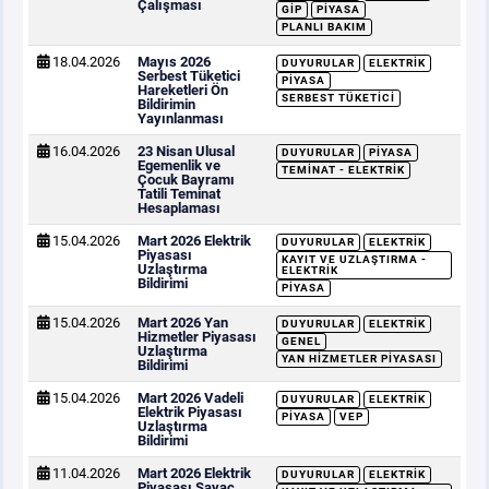
Çalışması
GİP
PIYASA
PLANLI BAKIM
18.04.2026
Mayıs 2026
DUYURULAR
ELEKTRIK
Serbest Tüketici
PIYASA
Hareketleri Ön
SERBEST TÜKETICI
Bildirimin
Yayınlanması
16.04.2026
23 Nisan Ulusal
DUYURULAR
PIYASA
Egemenlik ve
TEMINAT - ELEKTRIK
Çocuk Bayramı
Tatili Teminat
Hesaplaması
15.04.2026
Mart 2026 Elektrik
DUYURULAR
ELEKTRIK
Piyasası
KAYIT VE UZLAŞTIRMA -
Uzlaştırma
ELEKTRIK
Bildirimi
PIYASA
15.04.2026
Mart 2026 Yan
DUYURULAR
ELEKTRIK
Hizmetler Piyasası
GENEL
Uzlaştırma
YAN HIZMETLER PIYASASI
Bildirimi
15.04.2026
Mart 2026 Vadeli
DUYURULAR
ELEKTRIK
Elektrik Piyasası
PIYASA
VEP
Uzlaştırma
Bildirimi
11.04.2026
Mart 2026 Elektrik
DUYURULAR
ELEKTRIK
Piyasası Sayaç