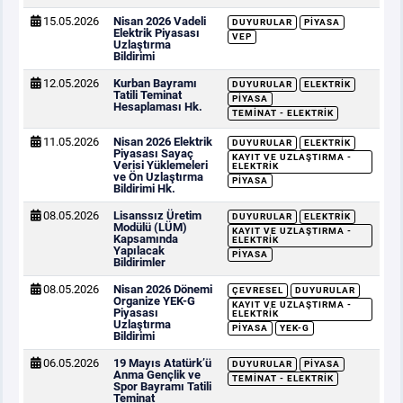
15.05.2026
Nisan 2026 Vadeli
DUYURULAR
PIYASA
Elektrik Piyasası
VEP
Uzlaştırma
Bildirimi
12.05.2026
Kurban Bayramı
DUYURULAR
ELEKTRIK
Tatili Teminat
PIYASA
Hesaplaması Hk.
TEMINAT - ELEKTRIK
11.05.2026
Nisan 2026 Elektrik
DUYURULAR
ELEKTRIK
Piyasası Sayaç
KAYIT VE UZLAŞTIRMA -
Verisi Yüklemeleri
ELEKTRIK
ve Ön Uzlaştırma
PIYASA
Bildirimi Hk.
08.05.2026
Lisanssız Üretim
DUYURULAR
ELEKTRIK
Modülü (LÜM)
KAYIT VE UZLAŞTIRMA -
Kapsamında
ELEKTRIK
Yapılacak
PIYASA
Bildirimler
08.05.2026
Nisan 2026 Dönemi
ÇEVRESEL
DUYURULAR
Organize YEK-G
KAYIT VE UZLAŞTIRMA -
Piyasası
ELEKTRIK
Uzlaştırma
PIYASA
YEK-G
Bildirimi
06.05.2026
19 Mayıs Atatürk’ü
DUYURULAR
PIYASA
Anma Gençlik ve
TEMINAT - ELEKTRIK
Spor Bayramı Tatili
Teminat