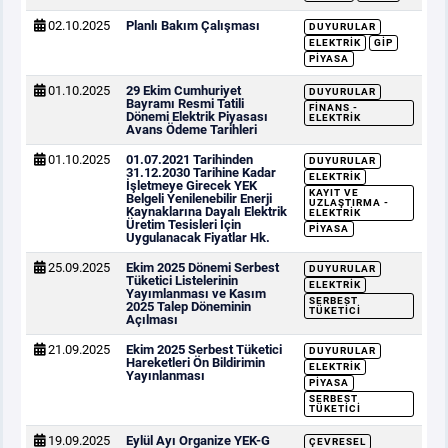
02.10.2025
Planlı Bakım Çalışması
DUYURULAR
ELEKTRIK
GİP
PIYASA
01.10.2025
29 Ekim Cumhuriyet
DUYURULAR
Bayramı Resmi Tatili
FINANS -
Dönemi Elektrik Piyasası
ELEKTRIK
Avans Ödeme Tarihleri
01.10.2025
01.07.2021 Tarihinden
DUYURULAR
31.12.2030 Tarihine Kadar
ELEKTRIK
İşletmeye Girecek YEK
KAYIT VE
Belgeli Yenilenebilir Enerji
UZLAŞTIRMA -
Kaynaklarına Dayalı Elektrik
ELEKTRIK
Üretim Tesisleri İçin
PIYASA
Uygulanacak Fiyatlar Hk.
25.09.2025
Ekim 2025 Dönemi Serbest
DUYURULAR
Tüketici Listelerinin
ELEKTRIK
Yayımlanması ve Kasım
SERBEST
2025 Talep Döneminin
TÜKETICI
Açılması
21.09.2025
Ekim 2025 Serbest Tüketici
DUYURULAR
Hareketleri Ön Bildirimin
ELEKTRIK
Yayınlanması
PIYASA
SERBEST
TÜKETICI
19.09.2025
Eylül Ayı Organize YEK-G
ÇEVRESEL