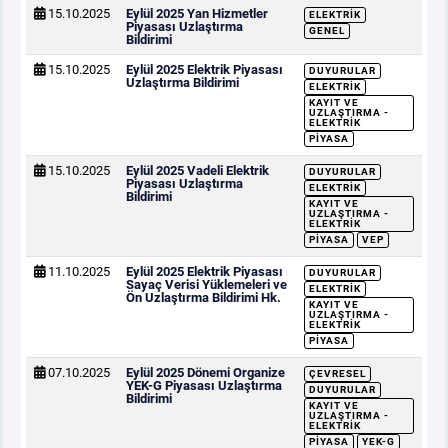
15.10.2025
Eylül 2025 Yan Hizmetler
ELEKTRIK
Piyasası Uzlaştırma
GENEL
Bildirimi
15.10.2025
Eylül 2025 Elektrik Piyasası
DUYURULAR
Uzlaştırma Bildirimi
ELEKTRIK
KAYIT VE
UZLAŞTIRMA -
ELEKTRIK
PIYASA
15.10.2025
Eylül 2025 Vadeli Elektrik
DUYURULAR
Piyasası Uzlaştırma
ELEKTRIK
Bildirimi
KAYIT VE
UZLAŞTIRMA -
ELEKTRIK
PIYASA
VEP
11.10.2025
Eylül 2025 Elektrik Piyasası
DUYURULAR
Sayaç Verisi Yüklemeleri ve
ELEKTRIK
Ön Uzlaştırma Bildirimi Hk.
KAYIT VE
UZLAŞTIRMA -
ELEKTRIK
PIYASA
07.10.2025
Eylül 2025 Dönemi Organize
ÇEVRESEL
YEK-G Piyasası Uzlaştırma
DUYURULAR
Bildirimi
KAYIT VE
UZLAŞTIRMA -
ELEKTRIK
PIYASA
YEK-G