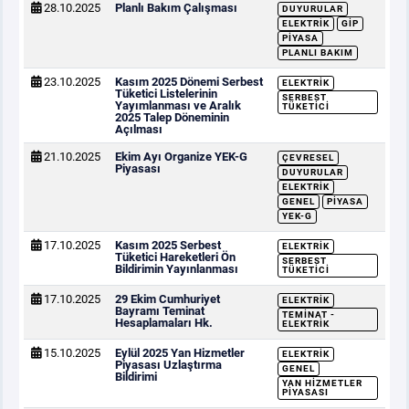
28.10.2025
Planlı Bakım Çalışması
DUYURULAR
ELEKTRIK
GİP
PIYASA
PLANLI BAKIM
23.10.2025
Kasım 2025 Dönemi Serbest
ELEKTRIK
Tüketici Listelerinin
SERBEST
Yayımlanması ve Aralık
TÜKETICI
2025 Talep Döneminin
Açılması
21.10.2025
Ekim Ayı Organize YEK-G
ÇEVRESEL
Piyasası
DUYURULAR
ELEKTRIK
GENEL
PIYASA
YEK-G
17.10.2025
Kasım 2025 Serbest
ELEKTRIK
Tüketici Hareketleri Ön
SERBEST
Bildirimin Yayınlanması
TÜKETICI
17.10.2025
29 Ekim Cumhuriyet
ELEKTRIK
Bayramı Teminat
TEMINAT -
Hesaplamaları Hk.
ELEKTRIK
15.10.2025
Eylül 2025 Yan Hizmetler
ELEKTRIK
Piyasası Uzlaştırma
GENEL
Bildirimi
YAN HIZMETLER
PIYASASI