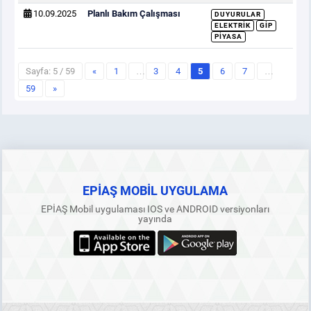
10.09.2025
Planlı Bakım Çalışması
DUYURULAR
ELEKTRIK
GİP
PIYASA
Sayfa: 5 / 59
«
1
…
3
4
5
6
7
…
59
»
EPİAŞ MOBİL UYGULAMA
EPİAŞ Mobil uygulaması IOS ve ANDROID versiyonları
yayında