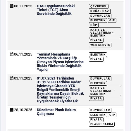
06.11.2025
CAS Uygulamasındaki
ÇEVRESEL
Ticket (TGT) Alma
DOĞAL GAZ
Servisinde Değişiklik
DUYURULAR
ELEKTRIK
GİP
GÖP
KAYIT VE
UZLAŞTIRMA -
ELEKTRIK
PIYASA
WEB SERVIS
06.11.2025
Teminat Hesaplama
ELEKTRIK
Yönteminde ve Karşılığı
PIYASA
Olmayan Piyasa İşlemlerine
İlişkin Yöntemde Değişiklik
Yapıldı
03.11.2025
01.07.2021 Tarihinden
DUYURULAR
31.12.2030 Tarihine Kadar
ELEKTRIK
İşletmeye Girecek YEK
KAYIT VE
Belgeli Yenilenebilir Enerji
UZLAŞTIRMA -
Kaynaklarına Dayalı Elektrik
ELEKTRIK
Üretim Tesisleri İçin
PIYASA
Uygulanacak Fiyatlar Hk.
28.10.2025
Düzeltme: Planlı Bakım
DUYURULAR
Çalışması
ELEKTRIK
GİP
PIYASA
PLANLI BAKIM