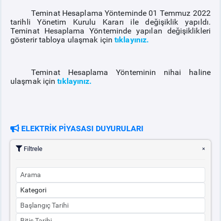
Teminat Hesaplama Yönteminde 01 Temmuz 2022
tarihli Yönetim Kurulu Kararı ile değişiklik yapıldı.
PİYASA
KAYIT
SÜRECİ
Teminat Hesaplama Yönteminde yapılan değişiklikleri
gösterir tabloya ulaşmak için
tıklayınız.
SERBEST TÜKETİCİ
Teminat Hesaplama Yönteminin nihai haline
ulaşmak için
tıklayınız.
MALİ UZLAŞTIRMA
TEMİNAT
ELEKTRİK PİYASASI DUYURULARI
BÜLTENLER
Filtrele
DUYURULAR
BT HİZMET YÖNETİM SİSTEMİ POLİTİKAMIZ