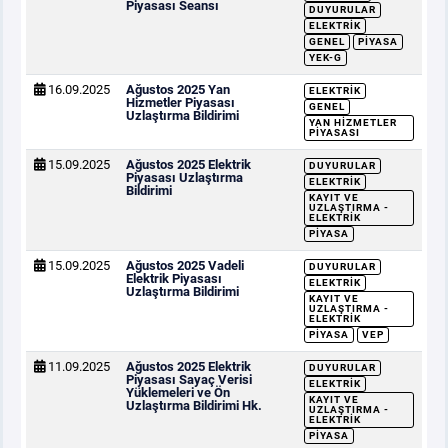
Piyasası Seansı
DUYURULAR
ELEKTRIK
GENEL
PIYASA
YEK-G
16.09.2025
Ağustos 2025 Yan
ELEKTRIK
Hizmetler Piyasası
GENEL
Uzlaştırma Bildirimi
YAN HIZMETLER
PIYASASI
15.09.2025
Ağustos 2025 Elektrik
DUYURULAR
Piyasası Uzlaştırma
ELEKTRIK
Bildirimi
KAYIT VE
UZLAŞTIRMA -
ELEKTRIK
PIYASA
15.09.2025
Ağustos 2025 Vadeli
DUYURULAR
Elektrik Piyasası
ELEKTRIK
Uzlaştırma Bildirimi
KAYIT VE
UZLAŞTIRMA -
ELEKTRIK
PIYASA
VEP
11.09.2025
Ağustos 2025 Elektrik
DUYURULAR
Piyasası Sayaç Verisi
ELEKTRIK
Yüklemeleri ve Ön
KAYIT VE
Uzlaştırma Bildirimi Hk.
UZLAŞTIRMA -
ELEKTRIK
PIYASA