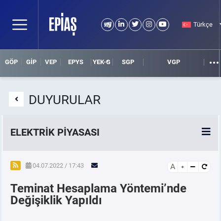
Türkçe
GÖP
GİP
VEP
EPYS
YEK-G
SGP
VGP
DUYURULAR
ELEKTRİK PİYASASI
SPOT ELEKTRİK PİYASALARI
04.07.2022 / 17:43
A
Teminat Hesaplama Yöntemi’nde
ÖRNEK FİNANS BELGELERİ
Değişiklik Yapıldı
VADELİ ELEKTRİK PİYASASI