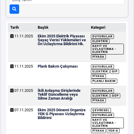
Tarih
Başlık
Kategori
11.11.2025
Ekim 2025 Elektrik Piyasası
DUYURULAR
Sayaç Verisi Yüklemeleri ve
ELEKTRIK
Ön Uzlaştırma Bildirimi Hk.
KAYIT VE
UZLAŞTIRMA -
ELEKTRIK
PIYASA
11.11.2025
Planlı Bakım Çalışması
DUYURULAR
ELEKTRIK
GİP
PIYASA
PLANLI BAKIM
07.11.2025
İkili Anlaşma Girişlerinde
DUYURULAR
Teklif Güncelleme veya
ELEKTRIK
GÖP
Silme Zaman Aralığı
PIYASA
07.11.2025
Ekim 2025 Dönemi Organize
ÇEVRESEL
YEK-G Piyasası Uzlaştırma
DUYURULAR
Bildirimi
KAYIT VE
UZLAŞTIRMA -
ELEKTRIK
PIYASA
YEK-G