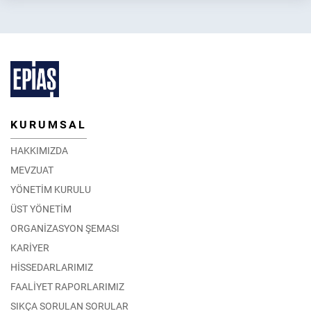
2026 Yılı İlkbahar Dönemi Enerji Piyasası Eğitimleri
30.03.2026
DETAY
KURUMSAL
HAKKIMIZDA
MEVZUAT
YÖNETİM KURULU
ÜST YÖNETİM
ORGANİZASYON ŞEMASI
KARİYER
HİSSEDARLARIMIZ
FAALİYET RAPORLARIMIZ
SIKÇA SORULAN SORULAR