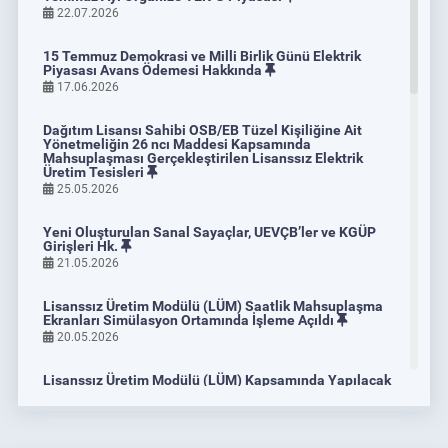
Geliştirilmesi İçin Mutabakat Belgesi İmzaladı
22.07.2026
04.06.2026
DETAY
15 Temmuz Demokrasi ve Milli Birlik Günü Elektrik
Piyasası Avans Ödemesi Hakkında
17.06.2026
Dağıtım Lisansı Sahibi OSB/EB Tüzel Kişiliğine Ait
Yönetmeliğin 26 ncı Maddesi Kapsamında
Mahsuplaşması Gerçekleştirilen Lisanssız Elektrik
Üretim Tesisleri
25.05.2026
Yeni Oluşturulan Sanal Sayaçlar, UEVÇB’ler ve KGÜP
Girişleri Hk.
21.05.2026
Lisanssız Üretim Modülü (LÜM) Saatlik Mahsuplaşma
Ekranları Simülasyon Ortamında İşleme Açıldı
20.05.2026
Emisyon Ticaret Sistemi Piyasası Eğitim Programları
Lisanssız Üretim Modülü (LÜM) Kapsamında Yapılacak
Bildirimler
14.05.2026
08.05.2026
DETAY