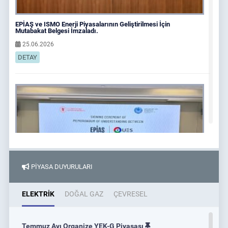
EPİAŞ ve ISMO Enerji Piyasalarının Geliştirilmesi İçin
Mutabakat Belgesi İmzaladı.
25.06.2026
DETAY
PİYASA DUYURULARI
ELEKTRİK
DOĞAL GAZ
ÇEVRESEL
EPİAŞ ve Uzenergosotish JSC, Enerji Piyasalarının
Temmuz Ayı Organize YEK-G Piyasası