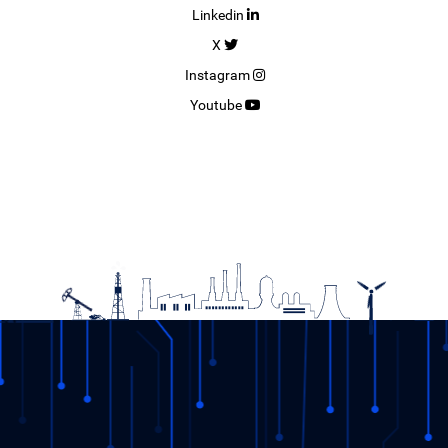
Linkedin
19.12.2025
X
DETAY
Instagram
Youtube
11. Şeffaflık Çalıştay’ı EPİAŞ’ın Yeni Merkezinde
Gerçekleştirildi.
28.11.2025
DETAY