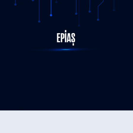
EPİAŞ Tarafından, Independent System and Market
Operator (ISMO) ve Central Power Purchasing Agency
STATUS-COMPLETED
(CPPA-G) Heyetine Teknik Eğitim Programı Düzenlendi
07.11.2025
DETAY