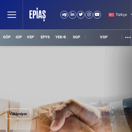
Türkçe
GÖP
GİP
VEP
EPYS
YEK-G
SGP
VGP
Yükleniyor