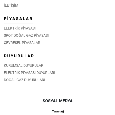
EPİAŞ Teknik Ekibi Umman’da Düzenlenen Eğitim
İLETİŞİM
Programına Katıldı
06.02.2026
PİYASALAR
DETAY
ELEKTRİK PİYASASI
SPOT DOĞAL GAZ PİYASASI
ÇEVRESEL PİYASALAR
DUYURULAR
KURUMSAL DUYURULAR
ELEKTRİK PİYASASI DUYURLARI
DOĞAL GAZ DUYURULARI
SOSYAL MEDYA
Yaay
Moğolistan Enerji Düzenleme Komisyonu EPİAŞ’ı ziyaret
etti.