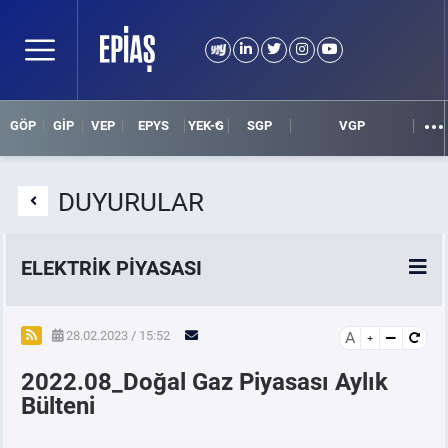
GÖP
GİP
VEP
EPYS
YEK-G
SGP
VGP
DUYURULAR
ELEKTRİK PİYASASI
SPOT ELEKTRİK PİYASALARI
28.02.2023 / 15:52
A
2022.08_Doğal Gaz Piyasası Aylık
ÖRNEK FİNANS BELGELERİ
Bülteni
VADELİ ELEKTRİK PİYASASI