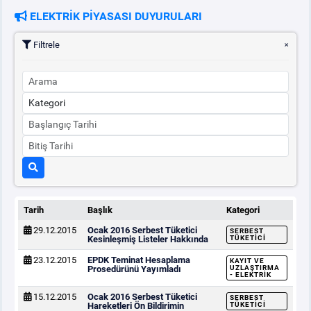
ELEKTRİK PİYASASI DUYURULARI
PİYASA
KAYIT
SÜRECİ
Filtrele
SERBEST TÜKETİCİ
MALİ UZLAŞTIRMA
TEMİNAT
BÜLTENLER
Tarih
Başlık
Kategori
29.12.2015
Ocak 2016 Serbest Tüketici
SERBEST
DUYURULAR
Kesinleşmiş Listeler Hakkında
TÜKETICI
23.12.2015
EPDK Teminat Hesaplama
KAYIT VE
Prosedürünü Yayımladı
UZLAŞTIRMA
- ELEKTRIK
BT HİZMET YÖNETİM SİSTEMİ POLİTİKAMIZ
15.12.2015
Ocak 2016 Serbest Tüketici
SERBEST
Hareketleri Ön Bildirimin
TÜKETICI