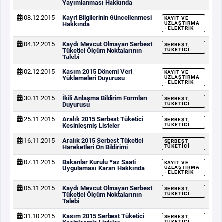
Yayımlanması Hakkında
08.12.2015
Kayıt Bilgilerinin Güncellenmesi
KAYIT VE
Hakkında
UZLAŞTIRMA
- ELEKTRIK
04.12.2015
Kaydı Mevcut Olmayan Serbest
SERBEST
Tüketici Ölçüm Noktalarının
TÜKETICI
Talebi
02.12.2015
Kasım 2015 Dönemi Veri
KAYIT VE
Yüklemeleri Duyurusu
UZLAŞTIRMA
- ELEKTRIK
30.11.2015
İkili Anlaşma Bildirim Formları
SERBEST
Duyurusu
TÜKETICI
25.11.2015
Aralık 2015 Serbest Tüketici
SERBEST
Kesinleşmiş Listeler
TÜKETICI
16.11.2015
Aralık 2015 Serbest Tüketici
SERBEST
Hareketleri Ön Bildirimi
TÜKETICI
07.11.2015
Bakanlar Kurulu Yaz Saati
KAYIT VE
Uygulaması Kararı Hakkında
UZLAŞTIRMA
- ELEKTRIK
05.11.2015
Kaydı Mevcut Olmayan Serbest
SERBEST
Tüketici Ölçüm Noktalarının
TÜKETICI
Talebi
31.10.2015
Kasım 2015 Serbest Tüketici
SERBEST
TÜKETICI