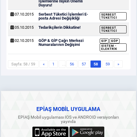
İşlemlerine İlişkin Önemli
Duyuru!
07.10.2015
Serbest Tüketici İşlemleri E-
SERBEST
posta Adresi Değişikliği
TÜKETICI
05.10.2015
Tedarikçilerin Dikkatine!
SERBEST
TÜKETICI
02.10.2015
GÖP & GİP Çağrı Merkezi
GİP
GÖP
Numaralarının Değişimi
SISTEM -
ELEKTRIK
Sayfa: 58 / 59
«
1
…
56
57
58
59
»
EPİAŞ MOBİL UYGULAMA
EPİAŞ Mobil uygulaması IOS ve ANDROID versiyonları
yayında