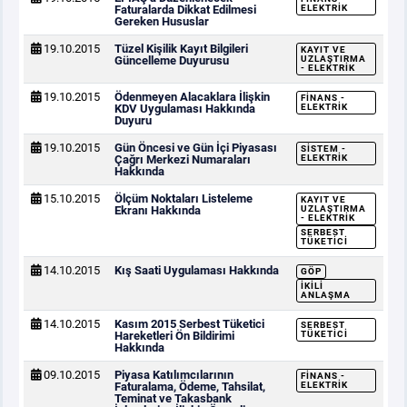
Faturalarda Dikkat Edilmesi
ELEKTRIK
Gereken Hususlar
19.10.2015
Tüzel Kişilik Kayıt Bilgileri
KAYIT VE
Güncelleme Duyurusu
UZLAŞTIRMA
- ELEKTRIK
19.10.2015
Ödenmeyen Alacaklara İlişkin
FINANS -
KDV Uygulaması Hakkında
ELEKTRIK
Duyuru
19.10.2015
Gün Öncesi ve Gün İçi Piyasası
SISTEM -
Çağrı Merkezi Numaraları
ELEKTRIK
Hakkında
15.10.2015
Ölçüm Noktaları Listeleme
KAYIT VE
Ekranı Hakkında
UZLAŞTIRMA
- ELEKTRIK
SERBEST
TÜKETICI
14.10.2015
Kış Saati Uygulaması Hakkında
GÖP
İKILI
ANLAŞMA
14.10.2015
Kasım 2015 Serbest Tüketici
SERBEST
Hareketleri Ön Bildirimi
TÜKETICI
Hakkında
09.10.2015
Piyasa Katılımcılarının
FINANS -
Faturalama, Ödeme, Tahsilat,
ELEKTRIK
Teminat ve Takasbank