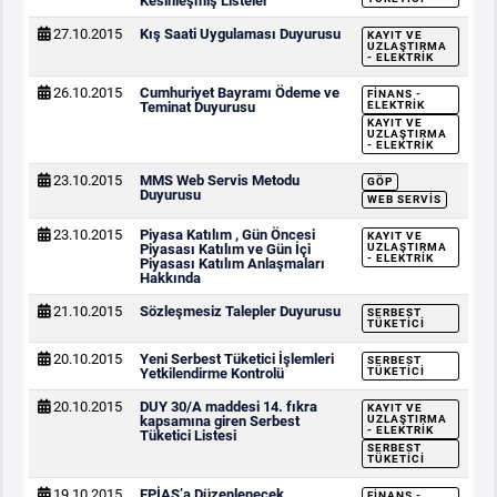
Kesinleşmiş Listeler
27.10.2015
Kış Saati Uygulaması Duyurusu
KAYIT VE
UZLAŞTIRMA
- ELEKTRIK
26.10.2015
Cumhuriyet Bayramı Ödeme ve
FINANS -
Teminat Duyurusu
ELEKTRIK
KAYIT VE
UZLAŞTIRMA
- ELEKTRIK
23.10.2015
MMS Web Servis Metodu
GÖP
Duyurusu
WEB SERVIS
23.10.2015
Piyasa Katılım , Gün Öncesi
KAYIT VE
Piyasası Katılım ve Gün İçi
UZLAŞTIRMA
- ELEKTRIK
Piyasası Katılım Anlaşmaları
Hakkında
21.10.2015
Sözleşmesiz Talepler Duyurusu
SERBEST
TÜKETICI
20.10.2015
Yeni Serbest Tüketici İşlemleri
SERBEST
Yetkilendirme Kontrolü
TÜKETICI
20.10.2015
DUY 30/A maddesi 14. fıkra
KAYIT VE
kapsamına giren Serbest
UZLAŞTIRMA
- ELEKTRIK
Tüketici Listesi
SERBEST
TÜKETICI
19.10.2015
EPİAŞ’a Düzenlenecek
FINANS -