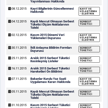
Yayımlanması Hakkında
08.12.2015
Kayıt Bilgilerinin Güncellenmesi
KAYIT VE
Hakkında
UZLAŞTIRMA
- ELEKTRIK
04.12.2015
Kaydı Mevcut Olmayan Serbest
SERBEST
Tüketici Ölçüm Noktalarının
TÜKETICI
Talebi
02.12.2015
Kasım 2015 Dönemi Veri
KAYIT VE
Yüklemeleri Duyurusu
UZLAŞTIRMA
- ELEKTRIK
30.11.2015
İkili Anlaşma Bildirim Formları
SERBEST
Duyurusu
TÜKETICI
25.11.2015
Aralık 2015 Serbest Tüketici
SERBEST
Kesinleşmiş Listeler
TÜKETICI
16.11.2015
Aralık 2015 Serbest Tüketici
SERBEST
Hareketleri Ön Bildirimi
TÜKETICI
07.11.2015
Bakanlar Kurulu Yaz Saati
KAYIT VE
Uygulaması Kararı Hakkında
UZLAŞTIRMA
- ELEKTRIK
05.11.2015
Kaydı Mevcut Olmayan Serbest
SERBEST
Tüketici Ölçüm Noktalarının
TÜKETICI
Talebi
31.10.2015
Kasım 2015 Serbest Tüketici
SERBEST
TÜKETICI