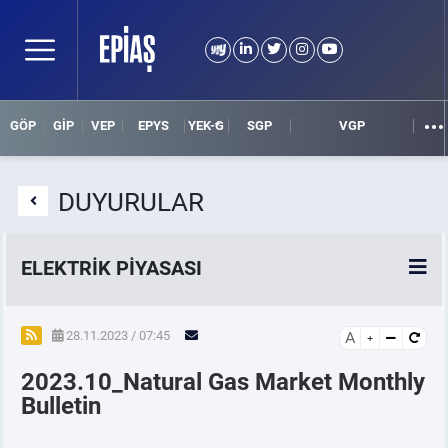
GÖP
GİP
VEP
EPYS
YEK-G
SGP
VGP
DUYURULAR
ELEKTRİK PİYASASI
SPOT ELEKTRİK PİYASALARI
28.11.2023 / 07:45
A
2023.10_Natural Gas Market Monthly
ÖRNEK FİNANS BELGELERİ
Bulletin
VADELİ ELEKTRİK PİYASASI