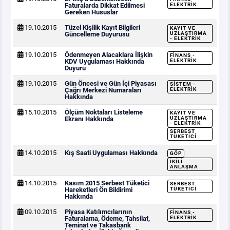
Faturalarda Dikkat Edilmesi
ELEKTRIK
Gereken Hususlar
19.10.2015
Tüzel Kişilik Kayıt Bilgileri
KAYIT VE
Güncelleme Duyurusu
UZLAŞTIRMA
- ELEKTRIK
19.10.2015
Ödenmeyen Alacaklara İlişkin
FINANS -
KDV Uygulaması Hakkında
ELEKTRIK
Duyuru
19.10.2015
Gün Öncesi ve Gün İçi Piyasası
SISTEM -
Çağrı Merkezi Numaraları
ELEKTRIK
Hakkında
15.10.2015
Ölçüm Noktaları Listeleme
KAYIT VE
Ekranı Hakkında
UZLAŞTIRMA
- ELEKTRIK
SERBEST
TÜKETICI
14.10.2015
Kış Saati Uygulaması Hakkında
GÖP
İKILI
ANLAŞMA
14.10.2015
Kasım 2015 Serbest Tüketici
SERBEST
Hareketleri Ön Bildirimi
TÜKETICI
Hakkında
09.10.2015
Piyasa Katılımcılarının
FINANS -
Faturalama, Ödeme, Tahsilat,
ELEKTRIK
Teminat ve Takasbank