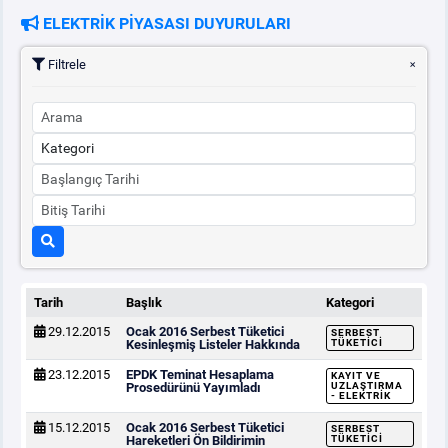
ELEKTRİK PİYASASI DUYURULARI
PİYASA
KAYIT
SÜRECİ
Filtrele
SERBEST TÜKETİCİ
MALİ UZLAŞTIRMA
TEMİNAT
BÜLTENLER
Tarih
Başlık
Kategori
29.12.2015
Ocak 2016 Serbest Tüketici
SERBEST
DUYURULAR
Kesinleşmiş Listeler Hakkında
TÜKETICI
23.12.2015
EPDK Teminat Hesaplama
KAYIT VE
Prosedürünü Yayımladı
UZLAŞTIRMA
- ELEKTRIK
BT HİZMET YÖNETİM SİSTEMİ POLİTİKAMIZ
15.12.2015
Ocak 2016 Serbest Tüketici
SERBEST
Hareketleri Ön Bildirimin
TÜKETICI