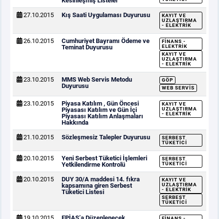
Kesinleşmiş Listeler
27.10.2015
Kış Saati Uygulaması Duyurusu
KAYIT VE
UZLAŞTIRMA
- ELEKTRIK
26.10.2015
Cumhuriyet Bayramı Ödeme ve
FINANS -
Teminat Duyurusu
ELEKTRIK
KAYIT VE
UZLAŞTIRMA
- ELEKTRIK
23.10.2015
MMS Web Servis Metodu
GÖP
Duyurusu
WEB SERVIS
23.10.2015
Piyasa Katılım , Gün Öncesi
KAYIT VE
Piyasası Katılım ve Gün İçi
UZLAŞTIRMA
- ELEKTRIK
Piyasası Katılım Anlaşmaları
Hakkında
21.10.2015
Sözleşmesiz Talepler Duyurusu
SERBEST
TÜKETICI
20.10.2015
Yeni Serbest Tüketici İşlemleri
SERBEST
Yetkilendirme Kontrolü
TÜKETICI
20.10.2015
DUY 30/A maddesi 14. fıkra
KAYIT VE
kapsamına giren Serbest
UZLAŞTIRMA
- ELEKTRIK
Tüketici Listesi
SERBEST
TÜKETICI
19.10.2015
EPİAŞ’a Düzenlenecek
FINANS -