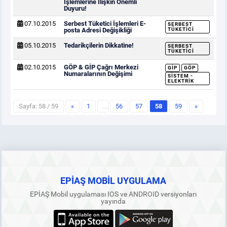
İşlemlerine İlişkin Önemli
Duyuru!
07.10.2015
Serbest Tüketici İşlemleri E-
SERBEST
posta Adresi Değişikliği
TÜKETICI
05.10.2015
Tedarikçilerin Dikkatine!
SERBEST
TÜKETICI
02.10.2015
GÖP & GİP Çağrı Merkezi
GİP
GÖP
Numaralarının Değişimi
SISTEM -
ELEKTRIK
Sayfa: 58 / 59
«
1
…
56
57
58
59
»
EPİAŞ MOBİL UYGULAMA
EPİAŞ Mobil uygulaması IOS ve ANDROID versiyonları
yayında