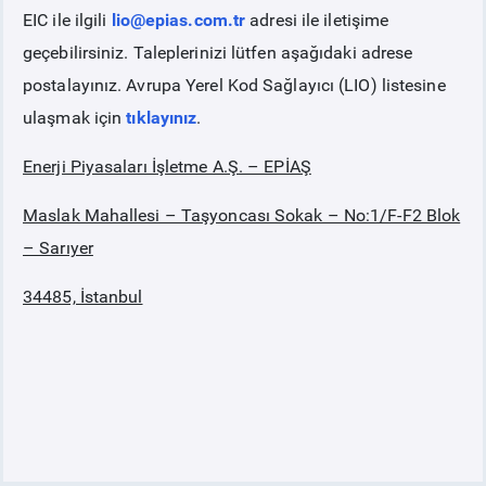
EIC ile ilgili
lio@epias.com.tr
adresi ile iletişime
geçebilirsiniz. Taleplerinizi lütfen aşağıdaki adrese
postalayınız. Avrupa Yerel Kod Sağlayıcı (LIO) listesine
ulaşmak için
tıklayınız
.
Enerji Piyasaları İşletme A.Ş. – EPİAŞ
Maslak Mahallesi – Taşyoncası Sokak – No:1/F-F2 Blok
– Sarıyer
34485, İstanbul