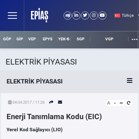
Türkçe
GÖP
GİP
VEP
EPYS
YEK-G
SGP
VGP
ELEKTRİK PİYASASI
ELEKTRİK PİYASASI
SPOT ELEKTRİK PİYASALARI
04.04.2017 / 11:26
A
Enerji Tanımlama Kodu (EIC)
ÖRNEK FİNANS BELGELERİ
Yerel Kod Sağlayıcı (LIO)
VADELİ ELEKTRİK PİYASASI