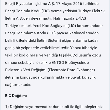
Enerji Piyasaları İşletme A.Ş. 17 Mayıs 2016 tarihinde
Enerji Tanımla Kodu (EIC) verme yetkisini Türkiye Elektrik
PİYASA
KAYIT
SÜRECİ
İletim A.Ş.’den devralmıştır. Hali hazırda EPİAŞ
Türkiye’deki tek Yerel Kod Sağlayıcı (LIO) konumundadır.
SERBEST TÜKETİCİ
Enerji Tanımlama Kodu (EIC) piyasa katılımcılarından
MALİ UZLAŞTIRMA
belirli kriterlerdeki İletim Sistemi ekipmanlarına kadar
geniş bir yelpazede verilebilmektedir. Yapısı itibariyle
TEMİNAT
tekil bir kod olması ve verildiği teşekkül/oluşum’a özgü
olması sebebiyle, özellikle ENTSO-E bünyesinde
BÜLTENLER
Elektronik Veri Değişimi (Electronic Data Exchange)
iletişimi konusunda kullanılmakta ve büyük kolaylık
DUYURULAR
sağlamaktadır.
EIC Dağıtımı
BT HİZMET YÖNETİM SİSTEMİ POLİTİKAMIZ
1) Değişim veya mevcut kodun iptali ile ilgili taleplerinizi