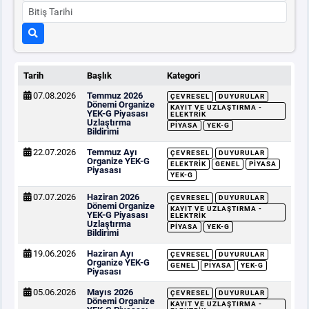
Tarih
Başlık
Kategori
07.08.2026
Temmuz 2026
ÇEVRESEL
DUYURULAR
Dönemi Organize
KAYIT VE UZLAŞTIRMA -
YEK-G Piyasası
ELEKTRIK
Uzlaştırma
PIYASA
YEK-G
Bildirimi
22.07.2026
Temmuz Ayı
ÇEVRESEL
DUYURULAR
Organize YEK-G
ELEKTRIK
GENEL
PIYASA
Piyasası
YEK-G
07.07.2026
Haziran 2026
ÇEVRESEL
DUYURULAR
Dönemi Organize
KAYIT VE UZLAŞTIRMA -
YEK-G Piyasası
ELEKTRIK
Uzlaştırma
PIYASA
YEK-G
Bildirimi
19.06.2026
Haziran Ayı
ÇEVRESEL
DUYURULAR
Organize YEK-G
GENEL
PIYASA
YEK-G
Piyasası
05.06.2026
Mayıs 2026
ÇEVRESEL
DUYURULAR
Dönemi Organize
KAYIT VE UZLAŞTIRMA -