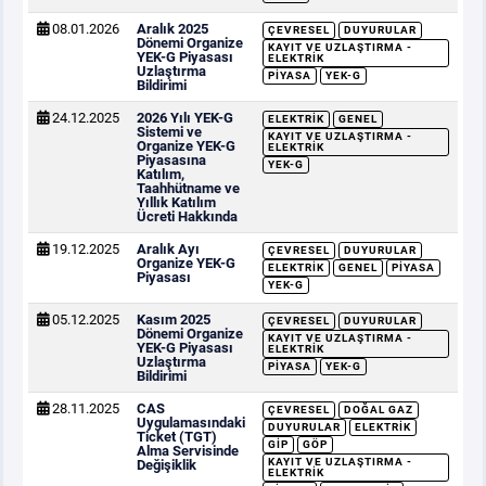
08.01.2026
Aralık 2025
ÇEVRESEL
DUYURULAR
Dönemi Organize
KAYIT VE UZLAŞTIRMA -
YEK-G Piyasası
ELEKTRIK
Uzlaştırma
PIYASA
YEK-G
Bildirimi
24.12.2025
2026 Yılı YEK-G
ELEKTRIK
GENEL
Sistemi ve
KAYIT VE UZLAŞTIRMA -
Organize YEK-G
ELEKTRIK
Piyasasına
YEK-G
Katılım,
Taahhütname ve
Yıllık Katılım
Ücreti Hakkında
19.12.2025
Aralık Ayı
ÇEVRESEL
DUYURULAR
Organize YEK-G
ELEKTRIK
GENEL
PIYASA
Piyasası
YEK-G
05.12.2025
Kasım 2025
ÇEVRESEL
DUYURULAR
Dönemi Organize
KAYIT VE UZLAŞTIRMA -
YEK-G Piyasası
ELEKTRIK
Uzlaştırma
PIYASA
YEK-G
Bildirimi
28.11.2025
CAS
ÇEVRESEL
DOĞAL GAZ
Uygulamasındaki
DUYURULAR
ELEKTRIK
Ticket (TGT)
GİP
GÖP
Alma Servisinde
KAYIT VE UZLAŞTIRMA -
Değişiklik
ELEKTRIK