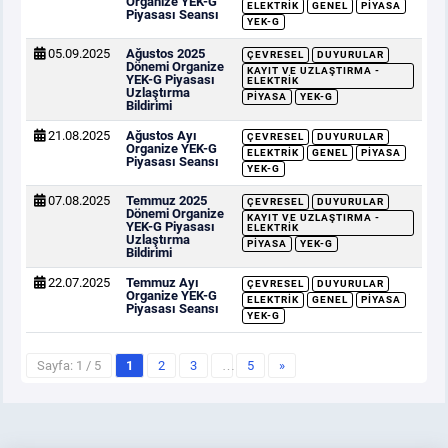
Organize YEK-G
ELEKTRIK
GENEL
PIYASA
Piyasası Seansı
YEK-G
05.09.2025
Ağustos 2025
ÇEVRESEL
DUYURULAR
Dönemi Organize
KAYIT VE UZLAŞTIRMA -
YEK-G Piyasası
ELEKTRIK
Uzlaştırma
PIYASA
YEK-G
Bildirimi
21.08.2025
Ağustos Ayı
ÇEVRESEL
DUYURULAR
Organize YEK-G
ELEKTRIK
GENEL
PIYASA
Piyasası Seansı
YEK-G
07.08.2025
Temmuz 2025
ÇEVRESEL
DUYURULAR
Dönemi Organize
KAYIT VE UZLAŞTIRMA -
YEK-G Piyasası
ELEKTRIK
Uzlaştırma
PIYASA
YEK-G
Bildirimi
22.07.2025
Temmuz Ayı
ÇEVRESEL
DUYURULAR
Organize YEK-G
ELEKTRIK
GENEL
PIYASA
Piyasası Seansı
YEK-G
Sayfa: 1 / 5
1
2
3
…
5
»