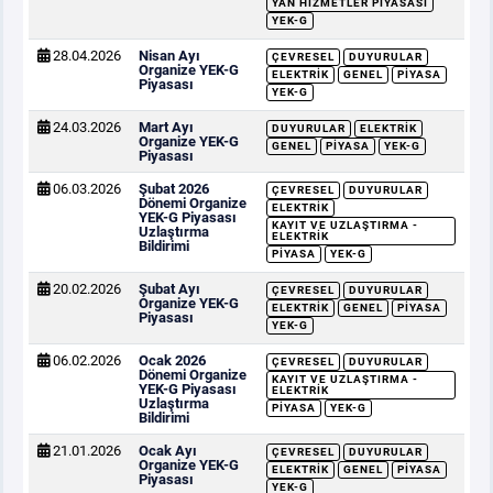
YAN HIZMETLER PIYASASI
YEK-G
28.04.2026
Nisan Ayı
ÇEVRESEL
DUYURULAR
Organize YEK-G
ELEKTRIK
GENEL
PIYASA
Piyasası
YEK-G
24.03.2026
Mart Ayı
DUYURULAR
ELEKTRIK
Organize YEK-G
GENEL
PIYASA
YEK-G
Piyasası
06.03.2026
Şubat 2026
ÇEVRESEL
DUYURULAR
Dönemi Organize
ELEKTRIK
YEK-G Piyasası
KAYIT VE UZLAŞTIRMA -
Uzlaştırma
ELEKTRIK
Bildirimi
PIYASA
YEK-G
20.02.2026
Şubat Ayı
ÇEVRESEL
DUYURULAR
Organize YEK-G
ELEKTRIK
GENEL
PIYASA
Piyasası
YEK-G
06.02.2026
Ocak 2026
ÇEVRESEL
DUYURULAR
Dönemi Organize
KAYIT VE UZLAŞTIRMA -
YEK-G Piyasası
ELEKTRIK
Uzlaştırma
PIYASA
YEK-G
Bildirimi
21.01.2026
Ocak Ayı
ÇEVRESEL
DUYURULAR
Organize YEK-G
ELEKTRIK
GENEL
PIYASA
Piyasası
YEK-G