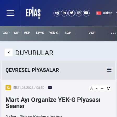
Türkçe
GÖP
GİP
VEP
EPYS
YEK-G
SGP
VGP
DUYURULAR
ÇEVRESEL PİYASALAR
YEK-G Piyasası
21.03.2023 / 08:59
A
Mart Ayı Organize YEK-G Piyasası
YEK-G Nedir?
Seansı
Değerli Piyasa Katılımcılarımız,