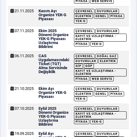
PIYASA
WEB SERVIS
21.11.2025
Kasım Ayı
ÇEVRESEL
DUYURULAR
Organize YEK-G
ELEKTRIK
GENEL
PIYASA
Piyasası
YEK-G
07.11.2025
Ekim 2025
ÇEVRESEL
DUYURULAR
Dönemi Organize
KAYIT VE UZLAŞTIRMA -
YEK-G Piyasası
ELEKTRIK
Uzlaştırma
PIYASA
YEK-G
Bildirimi
06.11.2025
CAS
ÇEVRESEL
DOĞAL GAZ
Uygulamasındaki
DUYURULAR
ELEKTRIK
Ticket (TGT)
GİP
GÖP
Alma Servisinde
KAYIT VE UZLAŞTIRMA -
Değişiklik
ELEKTRIK
PIYASA
WEB SERVIS
21.10.2025
Ekim Ayı
ÇEVRESEL
DUYURULAR
Organize YEK-G
ELEKTRIK
GENEL
PIYASA
Piyasası
YEK-G
07.10.2025
Eylül 2025
ÇEVRESEL
DUYURULAR
Dönemi Organize
KAYIT VE UZLAŞTIRMA -
YEK-G Piyasası
ELEKTRIK
Uzlaştırma
PIYASA
YEK-G
Bildirimi
19.09.2025
Eylül Ayı
ÇEVRESEL
DUYURULAR