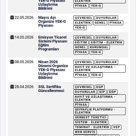
YEK-G Piyasası
ELEKTRIK
Uzlaştırma
PIYASA
YEK-G
Bildirimi
22.05.2026
Mayıs Ayı
ÇEVRESEL
DUYURULAR
Organize YEK-G
ELEKTRIK
GENEL
PIYASA
Piyasası
YEK-G
14.05.2026
Emisyon Ticaret
ÇEVRESEL
DUYURULAR
Sistemi Piyasası
EĞITIM
EĞITIM - ELEKTRIK
Eğitim
GENEL
KURUMSAL
Programları
PIYASA
YEK-G
08.05.2026
Nisan 2026
ÇEVRESEL
DUYURULAR
Dönemi Organize
KAYIT VE UZLAŞTIRMA -
YEK-G Piyasası
ELEKTRIK
Uzlaştırma
PIYASA
YEK-G
Bildirimi
28.04.2026
SSL Sertifika
ÇEVRESEL
DGP
Güncellenmesi
DUYURULAR
GİP
GÖP
KAYIT VE UZLAŞTIRMA -
ELEKTRIK
PIYASA
ŞEFFAFLIK PLATFORMU -
ELEKTRIK
SERBEST TÜKETICI
SISTEM - ELEKTRIK
TEMINAT - ELEKTRIK
VEP
WEB SERVIS