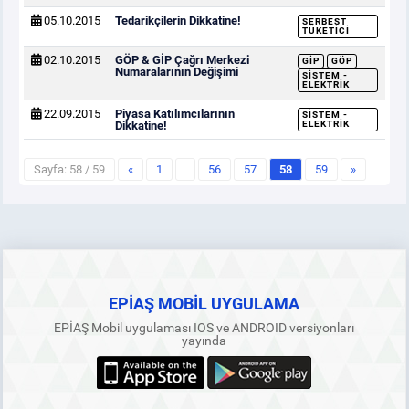
05.10.2015
Tedarikçilerin Dikkatine!
SERBEST
TÜKETICI
02.10.2015
GÖP & GİP Çağrı Merkezi
GİP
GÖP
Numaralarının Değişimi
SISTEM -
ELEKTRIK
22.09.2015
Piyasa Katılımcılarının
SISTEM -
Dikkatine!
ELEKTRIK
Sayfa: 58 / 59
«
1
…
56
57
58
59
»
EPİAŞ MOBİL UYGULAMA
EPİAŞ Mobil uygulaması IOS ve ANDROID versiyonları
yayında