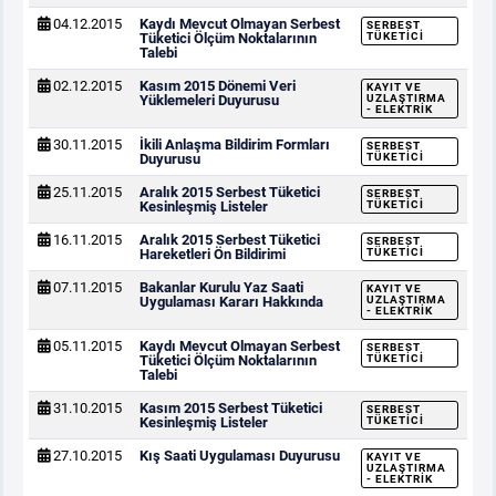
04.12.2015
Kaydı Mevcut Olmayan Serbest
SERBEST
Tüketici Ölçüm Noktalarının
TÜKETICI
Talebi
02.12.2015
Kasım 2015 Dönemi Veri
KAYIT VE
Yüklemeleri Duyurusu
UZLAŞTIRMA
- ELEKTRIK
30.11.2015
İkili Anlaşma Bildirim Formları
SERBEST
Duyurusu
TÜKETICI
25.11.2015
Aralık 2015 Serbest Tüketici
SERBEST
Kesinleşmiş Listeler
TÜKETICI
16.11.2015
Aralık 2015 Serbest Tüketici
SERBEST
Hareketleri Ön Bildirimi
TÜKETICI
07.11.2015
Bakanlar Kurulu Yaz Saati
KAYIT VE
Uygulaması Kararı Hakkında
UZLAŞTIRMA
- ELEKTRIK
05.11.2015
Kaydı Mevcut Olmayan Serbest
SERBEST
Tüketici Ölçüm Noktalarının
TÜKETICI
Talebi
31.10.2015
Kasım 2015 Serbest Tüketici
SERBEST
Kesinleşmiş Listeler
TÜKETICI
27.10.2015
Kış Saati Uygulaması Duyurusu
KAYIT VE
UZLAŞTIRMA
- ELEKTRIK