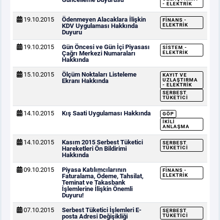
- ELEKTRIK
19.10.2015
Ödenmeyen Alacaklara İlişkin
FINANS -
KDV Uygulaması Hakkında
ELEKTRIK
Duyuru
19.10.2015
Gün Öncesi ve Gün İçi Piyasası
SISTEM -
Çağrı Merkezi Numaraları
ELEKTRIK
Hakkında
15.10.2015
Ölçüm Noktaları Listeleme
KAYIT VE
Ekranı Hakkında
UZLAŞTIRMA
- ELEKTRIK
SERBEST
TÜKETICI
14.10.2015
Kış Saati Uygulaması Hakkında
GÖP
İKILI
ANLAŞMA
14.10.2015
Kasım 2015 Serbest Tüketici
SERBEST
Hareketleri Ön Bildirimi
TÜKETICI
Hakkında
09.10.2015
Piyasa Katılımcılarının
FINANS -
Faturalama, Ödeme, Tahsilat,
ELEKTRIK
Teminat ve Takasbank
İşlemlerine İlişkin Önemli
Duyuru!
07.10.2015
Serbest Tüketici İşlemleri E-
SERBEST
posta Adresi Değişikliği
TÜKETICI