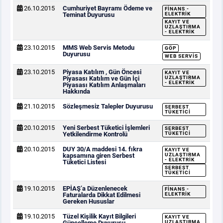
26.10.2015
Cumhuriyet Bayramı Ödeme ve
FINANS -
Teminat Duyurusu
ELEKTRIK
KAYIT VE
UZLAŞTIRMA
- ELEKTRIK
23.10.2015
MMS Web Servis Metodu
GÖP
Duyurusu
WEB SERVIS
23.10.2015
Piyasa Katılım , Gün Öncesi
KAYIT VE
Piyasası Katılım ve Gün İçi
UZLAŞTIRMA
- ELEKTRIK
Piyasası Katılım Anlaşmaları
Hakkında
21.10.2015
Sözleşmesiz Talepler Duyurusu
SERBEST
TÜKETICI
20.10.2015
Yeni Serbest Tüketici İşlemleri
SERBEST
Yetkilendirme Kontrolü
TÜKETICI
20.10.2015
DUY 30/A maddesi 14. fıkra
KAYIT VE
kapsamına giren Serbest
UZLAŞTIRMA
- ELEKTRIK
Tüketici Listesi
SERBEST
TÜKETICI
19.10.2015
EPİAŞ’a Düzenlenecek
FINANS -
Faturalarda Dikkat Edilmesi
ELEKTRIK
Gereken Hususlar
19.10.2015
Tüzel Kişilik Kayıt Bilgileri
KAYIT VE
Güncelleme Duyurusu
UZLAŞTIRMA