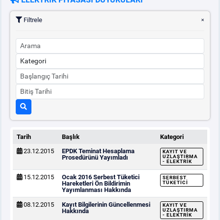
Filtrele
PİYASA
KAYIT
SÜRECİ
SERBEST TÜKETİCİ
MALİ UZLAŞTIRMA
TEMİNAT
Tarih
Başlık
Kategori
BÜLTENLER
23.12.2015
EPDK Teminat Hesaplama
KAYIT VE
Prosedürünü Yayımladı
UZLAŞTIRMA
- ELEKTRIK
DUYURULAR
15.12.2015
Ocak 2016 Serbest Tüketici
SERBEST
Hareketleri Ön Bildirimin
TÜKETICI
Yayımlanması Hakkında
BT HİZMET YÖNETİM SİSTEMİ POLİTİKAMIZ
08.12.2015
Kayıt Bilgilerinin Güncellenmesi
KAYIT VE
Hakkında
UZLAŞTIRMA
- ELEKTRIK