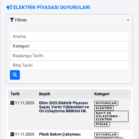
ELEKTRİK PİYASASI DUYURULARI
PİYASA
KAYIT
SÜRECİ
Filtrele
SERBEST TÜKETİCİ
MALİ UZLAŞTIRMA
TEMİNAT
BÜLTENLER
Tarih
Başlık
Kategori
11.11.2025
Ekim 2025 Elektrik Piyasası
DUYURULAR
DUYURULAR
Sayaç Verisi Yüklemeleri ve
ELEKTRIK
Ön Uzlaştırma Bildirimi Hk.
KAYIT VE
UZLAŞTIRMA -
ELEKTRIK
BT HİZMET YÖNETİM SİSTEMİ POLİTİKAMIZ
PIYASA
11.11.2025
Planlı Bakım Çalışması
DUYURULAR