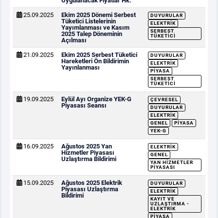
Uygulanacak Fiyatlar Hk.
25.09.2025
Ekim 2025 Dönemi Serbest
DUYURULAR
Tüketici Listelerinin
ELEKTRIK
Yayımlanması ve Kasım
SERBEST
2025 Talep Döneminin
TÜKETICI
Açılması
21.09.2025
Ekim 2025 Serbest Tüketici
DUYURULAR
Hareketleri Ön Bildirimin
ELEKTRIK
Yayınlanması
PIYASA
SERBEST
TÜKETICI
19.09.2025
Eylül Ayı Organize YEK-G
ÇEVRESEL
Piyasası Seansı
DUYURULAR
ELEKTRIK
GENEL
PIYASA
YEK-G
16.09.2025
Ağustos 2025 Yan
ELEKTRIK
Hizmetler Piyasası
GENEL
Uzlaştırma Bildirimi
YAN HIZMETLER
PIYASASI
15.09.2025
Ağustos 2025 Elektrik
DUYURULAR
Piyasası Uzlaştırma
ELEKTRIK
Bildirimi
KAYIT VE
UZLAŞTIRMA -
ELEKTRIK
PIYASA