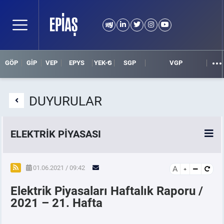
GÖP
GİP
VEP
EPYS
YEK-G
SGP
VGP
DUYURULAR
ELEKTRİK PİYASASI
SPOT ELEKTRİK PİYASALARI
01.06.2021 / 09:42
A
Elektrik Piyasaları Haftalık Raporu /
ÖRNEK FİNANS BELGELERİ
2021 – 21. Hafta
VADELİ ELEKTRİK PİYASASI