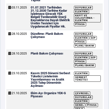
Yapıldı
03.11.2025
01.07.2021 Tarihinden
DUYURULAR
31.12.2030 Tarihine Kadar
ELEKTRIK
İşletmeye Girecek YEK
KAYIT VE
Belgeli Yenilenebilir Enerji
UZLAŞTIRMA -
Kaynaklarına Dayalı Elektrik
ELEKTRIK
Üretim Tesisleri İçin
PIYASA
Uygulanacak Fiyatlar Hk.
28.10.2025
Düzeltme: Planlı Bakım
DUYURULAR
Çalışması
ELEKTRIK
GİP
PIYASA
PLANLI BAKIM
28.10.2025
Planlı Bakım Çalışması
DUYURULAR
ELEKTRIK
GİP
PIYASA
PLANLI BAKIM
23.10.2025
Kasım 2025 Dönemi Serbest
ELEKTRIK
Tüketici Listelerinin
SERBEST
Yayımlanması ve Aralık
TÜKETICI
2025 Talep Döneminin
Açılması
21.10.2025
Ekim Ayı Organize YEK-G
ÇEVRESEL
Piyasası
DUYURULAR
ELEKTRIK
GENEL
PIYASA
YEK-G