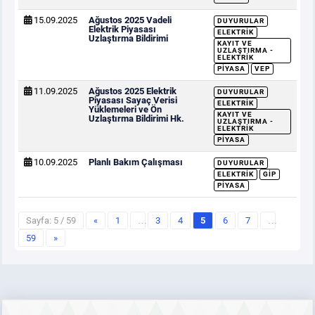
15.09.2025
Ağustos 2025 Vadeli
DUYURULAR
Elektrik Piyasası
ELEKTRIK
Uzlaştırma Bildirimi
KAYIT VE
UZLAŞTIRMA -
ELEKTRIK
PIYASA
VEP
11.09.2025
Ağustos 2025 Elektrik
DUYURULAR
Piyasası Sayaç Verisi
ELEKTRIK
Yüklemeleri ve Ön
KAYIT VE
Uzlaştırma Bildirimi Hk.
UZLAŞTIRMA -
ELEKTRIK
PIYASA
10.09.2025
Planlı Bakım Çalışması
DUYURULAR
ELEKTRIK
GİP
PIYASA
Sayfa: 5 / 59
«
1
…
3
4
5
6
7
…
59
»