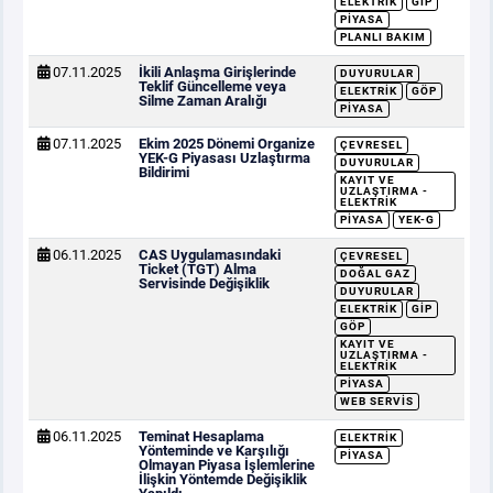
ELEKTRIK
GİP
PIYASA
PLANLI BAKIM
07.11.2025
İkili Anlaşma Girişlerinde
DUYURULAR
Teklif Güncelleme veya
ELEKTRIK
GÖP
Silme Zaman Aralığı
PIYASA
07.11.2025
Ekim 2025 Dönemi Organize
ÇEVRESEL
YEK-G Piyasası Uzlaştırma
DUYURULAR
Bildirimi
KAYIT VE
UZLAŞTIRMA -
ELEKTRIK
PIYASA
YEK-G
06.11.2025
CAS Uygulamasındaki
ÇEVRESEL
Ticket (TGT) Alma
DOĞAL GAZ
Servisinde Değişiklik
DUYURULAR
ELEKTRIK
GİP
GÖP
KAYIT VE
UZLAŞTIRMA -
ELEKTRIK
PIYASA
WEB SERVIS
06.11.2025
Teminat Hesaplama
ELEKTRIK
Yönteminde ve Karşılığı
PIYASA
Olmayan Piyasa İşlemlerine
İlişkin Yöntemde Değişiklik