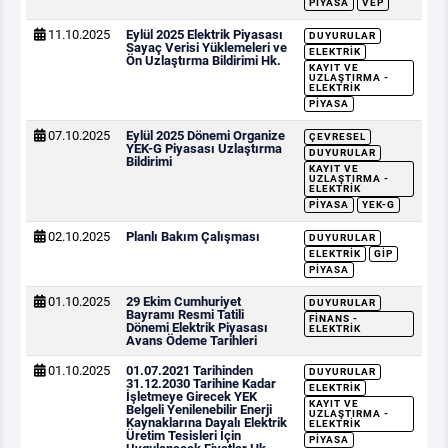
PIYASA
VEP
11.10.2025
Eylül 2025 Elektrik Piyasası
DUYURULAR
Sayaç Verisi Yüklemeleri ve
ELEKTRIK
Ön Uzlaştırma Bildirimi Hk.
KAYIT VE
UZLAŞTIRMA -
ELEKTRIK
PIYASA
07.10.2025
Eylül 2025 Dönemi Organize
ÇEVRESEL
YEK-G Piyasası Uzlaştırma
DUYURULAR
Bildirimi
KAYIT VE
UZLAŞTIRMA -
ELEKTRIK
PIYASA
YEK-G
02.10.2025
Planlı Bakım Çalışması
DUYURULAR
ELEKTRIK
GİP
PIYASA
01.10.2025
29 Ekim Cumhuriyet
DUYURULAR
Bayramı Resmi Tatili
FINANS -
Dönemi Elektrik Piyasası
ELEKTRIK
Avans Ödeme Tarihleri
01.10.2025
01.07.2021 Tarihinden
DUYURULAR
31.12.2030 Tarihine Kadar
ELEKTRIK
İşletmeye Girecek YEK
KAYIT VE
Belgeli Yenilenebilir Enerji
UZLAŞTIRMA -
Kaynaklarına Dayalı Elektrik
ELEKTRIK
Üretim Tesisleri İçin
PIYASA