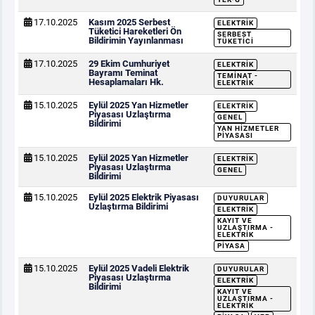
17.10.2025
Kasım 2025 Serbest
ELEKTRIK
Tüketici Hareketleri Ön
SERBEST
Bildirimin Yayınlanması
TÜKETICI
17.10.2025
29 Ekim Cumhuriyet
ELEKTRIK
Bayramı Teminat
TEMINAT -
Hesaplamaları Hk.
ELEKTRIK
15.10.2025
Eylül 2025 Yan Hizmetler
ELEKTRIK
Piyasası Uzlaştırma
GENEL
Bildirimi
YAN HIZMETLER
PIYASASI
15.10.2025
Eylül 2025 Yan Hizmetler
ELEKTRIK
Piyasası Uzlaştırma
GENEL
Bildirimi
15.10.2025
Eylül 2025 Elektrik Piyasası
DUYURULAR
Uzlaştırma Bildirimi
ELEKTRIK
KAYIT VE
UZLAŞTIRMA -
ELEKTRIK
PIYASA
15.10.2025
Eylül 2025 Vadeli Elektrik
DUYURULAR
Piyasası Uzlaştırma
ELEKTRIK
Bildirimi
KAYIT VE
UZLAŞTIRMA -
ELEKTRIK