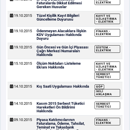
Faturalarda Dikkat Edilmesi
ELEKTRIK
Gereken Hususlar
19.10.2015
Tüzel Kişilik Kayıt Bilgileri
KAYIT VE
Güncelleme Duyurusu
UZLAŞTIRMA
- ELEKTRIK
19.10.2015
Ödenmeyen Alacaklara İlişkin
FINANS -
KDV Uygulaması Hakkında
ELEKTRIK
Duyuru
19.10.2015
Gün Öncesi ve Gün İçi Piyasası
SISTEM -
Çağrı Merkezi Numaraları
ELEKTRIK
Hakkında
15.10.2015
Ölçüm Noktaları Listeleme
KAYIT VE
Ekranı Hakkında
UZLAŞTIRMA
- ELEKTRIK
SERBEST
TÜKETICI
14.10.2015
Kış Saati Uygulaması Hakkında
GÖP
İKILI
ANLAŞMA
14.10.2015
Kasım 2015 Serbest Tüketici
SERBEST
Hareketleri Ön Bildirimi
TÜKETICI
Hakkında
09.10.2015
Piyasa Katılımcılarının
FINANS -
Faturalama, Ödeme, Tahsilat,
ELEKTRIK
Teminat ve Takasbank