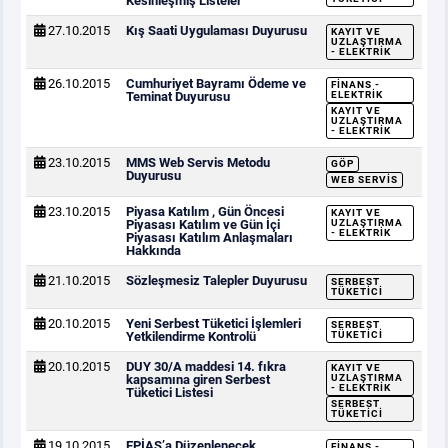
Kesinleşmiş Listeler
27.10.2015
Kış Saati Uygulaması Duyurusu
KAYIT VE
UZLAŞTIRMA
- ELEKTRIK
26.10.2015
Cumhuriyet Bayramı Ödeme ve
FINANS -
Teminat Duyurusu
ELEKTRIK
KAYIT VE
UZLAŞTIRMA
- ELEKTRIK
23.10.2015
MMS Web Servis Metodu
GÖP
Duyurusu
WEB SERVIS
23.10.2015
Piyasa Katılım , Gün Öncesi
KAYIT VE
Piyasası Katılım ve Gün İçi
UZLAŞTIRMA
- ELEKTRIK
Piyasası Katılım Anlaşmaları
Hakkında
21.10.2015
Sözleşmesiz Talepler Duyurusu
SERBEST
TÜKETICI
20.10.2015
Yeni Serbest Tüketici İşlemleri
SERBEST
Yetkilendirme Kontrolü
TÜKETICI
20.10.2015
DUY 30/A maddesi 14. fıkra
KAYIT VE
kapsamına giren Serbest
UZLAŞTIRMA
- ELEKTRIK
Tüketici Listesi
SERBEST
TÜKETICI
19.10.2015
EPİAŞ’a Düzenlenecek
FINANS -