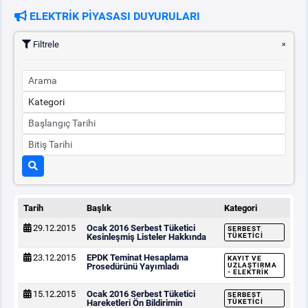
ELEKTRİK PİYASASI DUYURULARI
PİYASA
KAYIT
SÜRECİ
Filtrele
SERBEST TÜKETİCİ
MALİ UZLAŞTIRMA
TEMİNAT
BÜLTENLER
Tarih
Başlık
Kategori
29.12.2015
Ocak 2016 Serbest Tüketici
SERBEST
DUYURULAR
Kesinleşmiş Listeler Hakkında
TÜKETICI
23.12.2015
EPDK Teminat Hesaplama
KAYIT VE
Prosedürünü Yayımladı
UZLAŞTIRMA
- ELEKTRIK
BT HİZMET YÖNETİM SİSTEMİ POLİTİKAMIZ
15.12.2015
Ocak 2016 Serbest Tüketici
SERBEST
Hareketleri Ön Bildirimin
TÜKETICI