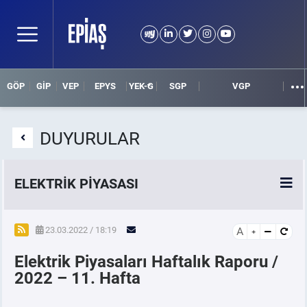
GÖP
GİP
VEP
EPYS
YEK-G
SGP
VGP
DUYURULAR
ELEKTRİK PİYASASI
SPOT ELEKTRİK PİYASALARI
23.03.2022 / 18:19
A
Elektrik Piyasaları Haftalık Raporu /
ÖRNEK FİNANS BELGELERİ
2022 – 11. Hafta
VADELİ ELEKTRİK PİYASASI