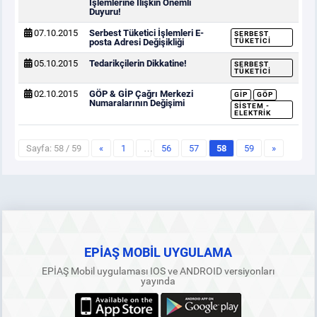
İşlemlerine İlişkin Önemli
Duyuru!
07.10.2015
Serbest Tüketici İşlemleri E-
SERBEST
posta Adresi Değişikliği
TÜKETICI
05.10.2015
Tedarikçilerin Dikkatine!
SERBEST
TÜKETICI
02.10.2015
GÖP & GİP Çağrı Merkezi
GİP
GÖP
Numaralarının Değişimi
SISTEM -
ELEKTRIK
Sayfa: 58 / 59
«
1
…
56
57
58
59
»
EPİAŞ MOBİL UYGULAMA
EPİAŞ Mobil uygulaması IOS ve ANDROID versiyonları
yayında