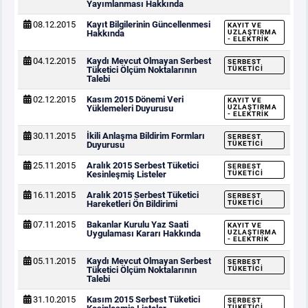
Yayımlanması Hakkında
08.12.2015
Kayıt Bilgilerinin Güncellenmesi
KAYIT VE
Hakkında
UZLAŞTIRMA
- ELEKTRIK
04.12.2015
Kaydı Mevcut Olmayan Serbest
SERBEST
Tüketici Ölçüm Noktalarının
TÜKETICI
Talebi
02.12.2015
Kasım 2015 Dönemi Veri
KAYIT VE
Yüklemeleri Duyurusu
UZLAŞTIRMA
- ELEKTRIK
30.11.2015
İkili Anlaşma Bildirim Formları
SERBEST
Duyurusu
TÜKETICI
25.11.2015
Aralık 2015 Serbest Tüketici
SERBEST
Kesinleşmiş Listeler
TÜKETICI
16.11.2015
Aralık 2015 Serbest Tüketici
SERBEST
Hareketleri Ön Bildirimi
TÜKETICI
07.11.2015
Bakanlar Kurulu Yaz Saati
KAYIT VE
Uygulaması Kararı Hakkında
UZLAŞTIRMA
- ELEKTRIK
05.11.2015
Kaydı Mevcut Olmayan Serbest
SERBEST
Tüketici Ölçüm Noktalarının
TÜKETICI
Talebi
31.10.2015
Kasım 2015 Serbest Tüketici
SERBEST
TÜKETICI