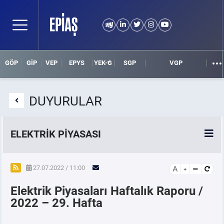
GÖP
GİP
VEP
EPYS
YEK-G
SGP
VGP
DUYURULAR
ELEKTRİK PİYASASI
SPOT ELEKTRİK PİYASALARI
27.07.2022 / 11:00
A
Elektrik Piyasaları Haftalık Raporu /
ÖRNEK FİNANS BELGELERİ
2022 – 29. Hafta
VADELİ ELEKTRİK PİYASASI