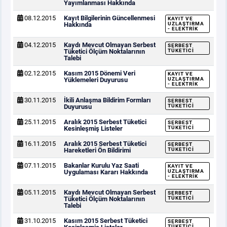
Yayımlanması Hakkında
08.12.2015
Kayıt Bilgilerinin Güncellenmesi
KAYIT VE
Hakkında
UZLAŞTIRMA
- ELEKTRIK
04.12.2015
Kaydı Mevcut Olmayan Serbest
SERBEST
Tüketici Ölçüm Noktalarının
TÜKETICI
Talebi
02.12.2015
Kasım 2015 Dönemi Veri
KAYIT VE
Yüklemeleri Duyurusu
UZLAŞTIRMA
- ELEKTRIK
30.11.2015
İkili Anlaşma Bildirim Formları
SERBEST
Duyurusu
TÜKETICI
25.11.2015
Aralık 2015 Serbest Tüketici
SERBEST
Kesinleşmiş Listeler
TÜKETICI
16.11.2015
Aralık 2015 Serbest Tüketici
SERBEST
Hareketleri Ön Bildirimi
TÜKETICI
07.11.2015
Bakanlar Kurulu Yaz Saati
KAYIT VE
Uygulaması Kararı Hakkında
UZLAŞTIRMA
- ELEKTRIK
05.11.2015
Kaydı Mevcut Olmayan Serbest
SERBEST
Tüketici Ölçüm Noktalarının
TÜKETICI
Talebi
31.10.2015
Kasım 2015 Serbest Tüketici
SERBEST
TÜKETICI