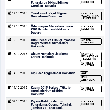
Faturalarda Dikkat Edilmesi
ELEKTRIK
Gereken Hususlar
19.10.2015
Tüzel Kişilik Kayıt Bilgileri
KAYIT VE
Güncelleme Duyurusu
UZLAŞTIRMA
- ELEKTRIK
19.10.2015
Ödenmeyen Alacaklara İlişkin
FINANS -
KDV Uygulaması Hakkında
ELEKTRIK
Duyuru
19.10.2015
Gün Öncesi ve Gün İçi Piyasası
SISTEM -
Çağrı Merkezi Numaraları
ELEKTRIK
Hakkında
15.10.2015
Ölçüm Noktaları Listeleme
KAYIT VE
Ekranı Hakkında
UZLAŞTIRMA
- ELEKTRIK
SERBEST
TÜKETICI
14.10.2015
Kış Saati Uygulaması Hakkında
GÖP
İKILI
ANLAŞMA
14.10.2015
Kasım 2015 Serbest Tüketici
SERBEST
Hareketleri Ön Bildirimi
TÜKETICI
Hakkında
09.10.2015
Piyasa Katılımcılarının
FINANS -
Faturalama, Ödeme, Tahsilat,
ELEKTRIK
Teminat ve Takasbank