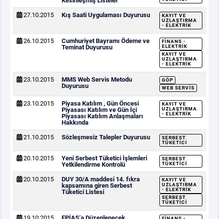
Kesinleşmiş Listeler
27.10.2015
Kış Saati Uygulaması Duyurusu
KAYIT VE
UZLAŞTIRMA
- ELEKTRIK
26.10.2015
Cumhuriyet Bayramı Ödeme ve
FINANS -
Teminat Duyurusu
ELEKTRIK
KAYIT VE
UZLAŞTIRMA
- ELEKTRIK
23.10.2015
MMS Web Servis Metodu
GÖP
Duyurusu
WEB SERVIS
23.10.2015
Piyasa Katılım , Gün Öncesi
KAYIT VE
Piyasası Katılım ve Gün İçi
UZLAŞTIRMA
- ELEKTRIK
Piyasası Katılım Anlaşmaları
Hakkında
21.10.2015
Sözleşmesiz Talepler Duyurusu
SERBEST
TÜKETICI
20.10.2015
Yeni Serbest Tüketici İşlemleri
SERBEST
Yetkilendirme Kontrolü
TÜKETICI
20.10.2015
DUY 30/A maddesi 14. fıkra
KAYIT VE
kapsamına giren Serbest
UZLAŞTIRMA
- ELEKTRIK
Tüketici Listesi
SERBEST
TÜKETICI
19.10.2015
EPİAŞ’a Düzenlenecek
FINANS -