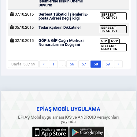
İşlemlerine İlişkin Önemli
Duyuru!
07.10.2015
Serbest Tüketici İşlemleri E-
SERBEST
posta Adresi Değişikliği
TÜKETICI
05.10.2015
Tedarikçilerin Dikkatine!
SERBEST
TÜKETICI
02.10.2015
GÖP & GİP Çağrı Merkezi
GİP
GÖP
Numaralarının Değişimi
SISTEM -
ELEKTRIK
Sayfa: 58 / 59
«
1
…
56
57
58
59
»
EPİAŞ MOBİL UYGULAMA
EPİAŞ Mobil uygulaması IOS ve ANDROID versiyonları
yayında