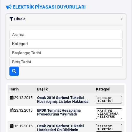
ELEKTRİK PİYASASI DUYURULARI
PİYASA
KAYIT
SÜRECİ
Filtrele
SERBEST TÜKETİCİ
MALİ UZLAŞTIRMA
TEMİNAT
BÜLTENLER
Tarih
Başlık
Kategori
29.12.2015
Ocak 2016 Serbest Tüketici
SERBEST
DUYURULAR
Kesinleşmiş Listeler Hakkında
TÜKETICI
23.12.2015
EPDK Teminat Hesaplama
KAYIT VE
Prosedürünü Yayımladı
UZLAŞTIRMA
- ELEKTRIK
BT HİZMET YÖNETİM SİSTEMİ POLİTİKAMIZ
15.12.2015
Ocak 2016 Serbest Tüketici
SERBEST
Hareketleri Ön Bildirimin
TÜKETICI