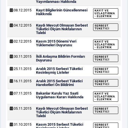
Yayımlanması Hakkında
08.12.2015
Kayıt Bilgilerinin Güncellenmesi
KAYIT VE
Hakkında
UZLAŞTIRMA
- ELEKTRIK
04.12.2015
Kaydı Mevcut Olmayan Serbest
SERBEST
Tüketici Ölçüm Noktalarının
TÜKETICI
Talebi
02.12.2015
Kasım 2015 Dönemi Veri
KAYIT VE
Yüklemeleri Duyurusu
UZLAŞTIRMA
- ELEKTRIK
30.11.2015
İkili Anlaşma Bildirim Formları
SERBEST
Duyurusu
TÜKETICI
25.11.2015
Aralık 2015 Serbest Tüketici
SERBEST
Kesinleşmiş Listeler
TÜKETICI
16.11.2015
Aralık 2015 Serbest Tüketici
SERBEST
Hareketleri Ön Bildirimi
TÜKETICI
07.11.2015
Bakanlar Kurulu Yaz Saati
KAYIT VE
Uygulaması Kararı Hakkında
UZLAŞTIRMA
- ELEKTRIK
05.11.2015
Kaydı Mevcut Olmayan Serbest
SERBEST
Tüketici Ölçüm Noktalarının
TÜKETICI
Talebi
31.10.2015
Kasım 2015 Serbest Tüketici
SERBEST
TÜKETICI