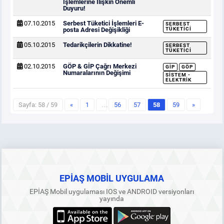
İşlemlerine İlişkin Önemli
Duyuru!
07.10.2015
Serbest Tüketici İşlemleri E-
SERBEST
posta Adresi Değişikliği
TÜKETICI
05.10.2015
Tedarikçilerin Dikkatine!
SERBEST
TÜKETICI
02.10.2015
GÖP & GİP Çağrı Merkezi
GİP
GÖP
Numaralarının Değişimi
SISTEM -
ELEKTRIK
Sayfa: 58 / 59
«
1
…
56
57
58
59
»
EPİAŞ MOBİL UYGULAMA
EPİAŞ Mobil uygulaması IOS ve ANDROID versiyonları
yayında