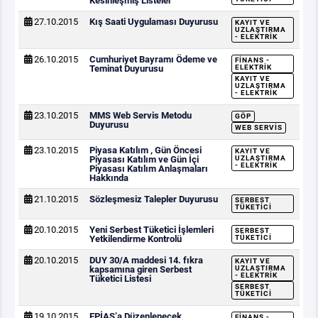
Kesinleşmiş Listeler
27.10.2015
Kış Saati Uygulaması Duyurusu
KAYIT VE
UZLAŞTIRMA
- ELEKTRIK
26.10.2015
Cumhuriyet Bayramı Ödeme ve
FINANS -
Teminat Duyurusu
ELEKTRIK
KAYIT VE
UZLAŞTIRMA
- ELEKTRIK
23.10.2015
MMS Web Servis Metodu
GÖP
Duyurusu
WEB SERVIS
23.10.2015
Piyasa Katılım , Gün Öncesi
KAYIT VE
Piyasası Katılım ve Gün İçi
UZLAŞTIRMA
- ELEKTRIK
Piyasası Katılım Anlaşmaları
Hakkında
21.10.2015
Sözleşmesiz Talepler Duyurusu
SERBEST
TÜKETICI
20.10.2015
Yeni Serbest Tüketici İşlemleri
SERBEST
Yetkilendirme Kontrolü
TÜKETICI
20.10.2015
DUY 30/A maddesi 14. fıkra
KAYIT VE
kapsamına giren Serbest
UZLAŞTIRMA
- ELEKTRIK
Tüketici Listesi
SERBEST
TÜKETICI
19.10.2015
EPİAŞ’a Düzenlenecek
FINANS -