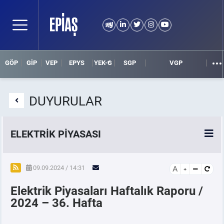
GÖP
GİP
VEP
EPYS
YEK-G
SGP
VGP
DUYURULAR
ELEKTRİK PİYASASI
SPOT ELEKTRİK PİYASALARI
09.09.2024 / 14:31
A
Elektrik Piyasaları Haftalık Raporu /
ÖRNEK FİNANS BELGELERİ
2024 – 36. Hafta
VADELİ ELEKTRİK PİYASASI