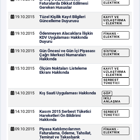
Faturalarda Dikkat Edilmesi
ELEKTRIK
Gereken Hususlar
19.10.2015
Tüzel Kişilik Kayıt Bilgileri
KAYIT VE
Güncelleme Duyurusu
UZLAŞTIRMA
- ELEKTRIK
19.10.2015
Ödenmeyen Alacaklara İlişkin
FINANS -
KDV Uygulaması Hakkında
ELEKTRIK
Duyuru
19.10.2015
Gün Öncesi ve Gün İçi Piyasası
SISTEM -
Çağrı Merkezi Numaraları
ELEKTRIK
Hakkında
15.10.2015
Ölçüm Noktaları Listeleme
KAYIT VE
Ekranı Hakkında
UZLAŞTIRMA
- ELEKTRIK
SERBEST
TÜKETICI
14.10.2015
Kış Saati Uygulaması Hakkında
GÖP
İKILI
ANLAŞMA
14.10.2015
Kasım 2015 Serbest Tüketici
SERBEST
Hareketleri Ön Bildirimi
TÜKETICI
Hakkında
09.10.2015
Piyasa Katılımcılarının
FINANS -
Faturalama, Ödeme, Tahsilat,
ELEKTRIK
Teminat ve Takasbank