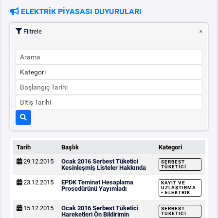
ELEKTRİK PİYASASI DUYURULARI
PİYASA
KAYIT
SÜRECİ
Filtrele
SERBEST TÜKETİCİ
MALİ UZLAŞTIRMA
TEMİNAT
BÜLTENLER
Tarih
Başlık
Kategori
29.12.2015
Ocak 2016 Serbest Tüketici
SERBEST
DUYURULAR
Kesinleşmiş Listeler Hakkında
TÜKETICI
23.12.2015
EPDK Teminat Hesaplama
KAYIT VE
Prosedürünü Yayımladı
UZLAŞTIRMA
- ELEKTRIK
BT HİZMET YÖNETİM SİSTEMİ POLİTİKAMIZ
15.12.2015
Ocak 2016 Serbest Tüketici
SERBEST
Hareketleri Ön Bildirimin
TÜKETICI