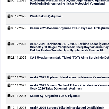
05.12.2025
Uzlaştırma Hesaplarında Ölçüm Değerlerine Uygulanaca
Profillerin Belirlenmesine İlişkin Metodoloji Yayımlandı
05.12.2025
Planlı Bakım Çalışması
05.12.2025
Kasım 2025 Dönemi Organize YEK-G Piyasası Uzlaştırma 
01.12.2025
01.07.2021 Tarihinden 31.12.2030 Tarihine Kadar İşletm
Girecek YEK Belgeli Yenilenebilir Enerji Kaynaklarına Day
Elektrik Üretim Tesisleri İçin Uygulanacak Fiyatlar Hk.
28.11.2025
CAS Uygulamasındaki Ticket (TGT) Alma Servisinde Deği
26.11.2025
Aralık 2025 Toplayıcı Hareketleri Listelerinin Yayınlanm
26.11.2025
Aralık 2025 Dönemi Serbest Tüketici Listelerinin Yayıml
Ocak 2026 Talep Döneminin Açılması
21.11.2025
Kasım Ayı Organize YEK-G Piyasası
19.11.2025
Aralık 2025 Serbest Tüketici Hareketleri Ön Bildirimin