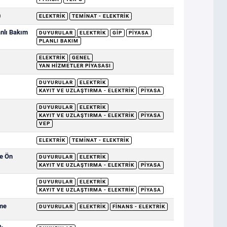
)
ELEKTRIK
TEMINAT - ELEKTRIK
nlı Bakım
DUYURULAR
ELEKTRIK
GİP
PIYASA
PLANLI BAKIM
ELEKTRIK
GENEL
YAN HIZMETLER PIYASASI
DUYURULAR
ELEKTRIK
KAYIT VE UZLAŞTIRMA - ELEKTRIK
PIYASA
DUYURULAR
ELEKTRIK
KAYIT VE UZLAŞTIRMA - ELEKTRIK
PIYASA
VEP
ELEKTRIK
TEMINAT - ELEKTRIK
ve Ön
DUYURULAR
ELEKTRIK
KAYIT VE UZLAŞTIRMA - ELEKTRIK
PIYASA
DUYURULAR
ELEKTRIK
KAYIT VE UZLAŞTIRMA - ELEKTRIK
PIYASA
eme
DUYURULAR
ELEKTRIK
FINANS - ELEKTRIK