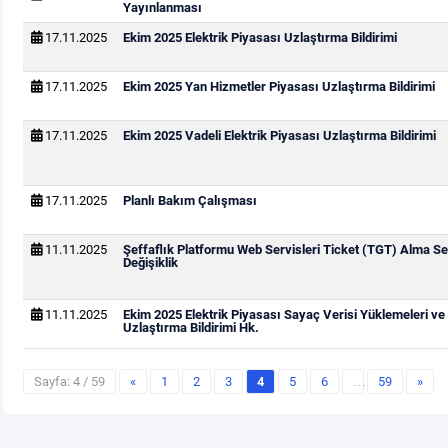
Yayınlanması
17.11.2025
Ekim 2025 Elektrik Piyasası Uzlaştırma Bildirimi
17.11.2025
Ekim 2025 Yan Hizmetler Piyasası Uzlaştırma Bildirimi
17.11.2025
Ekim 2025 Vadeli Elektrik Piyasası Uzlaştırma Bildirimi
17.11.2025
Planlı Bakım Çalışması
11.11.2025
Şeffaflık Platformu Web Servisleri Ticket (TGT) Alma Se
Değişiklik
11.11.2025
Ekim 2025 Elektrik Piyasası Sayaç Verisi Yüklemeleri ve
Uzlaştırma Bildirimi Hk.
Sayfa: 4 / 59
«
1
2
3
4
5
6
…
59
»