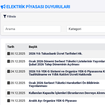
ELEKTRİK PİYASASI DUYURULARI
Filtrele
Tarih
Başlık
30.12.2025
2026 Yılı Takasbank Ücret Tarifeleri Hk.
25.12.2025
Ocak 2026 Dönemi Serbest Tüketici Listelerinin Yayımla
Şubat 2026 Talep Döneminin Açılması
24.12.2025
2026 Yılı YEK-G Sistemi ve Organize YEK-G Piyasasına Ka
Taahhütname ve Yıllık Katılım Ücreti Hakkında
20.12.2025
Ocak 2026 Serbest Tüketici Hareketleri Ön Bildirimin
Yayınlanması
19.12.2025
Kullanılan Kapasite İşlemleri Ekranlarının Devreye Alınm
19.12.2025
Aralık Ayı Organize YEK-G Piyasası