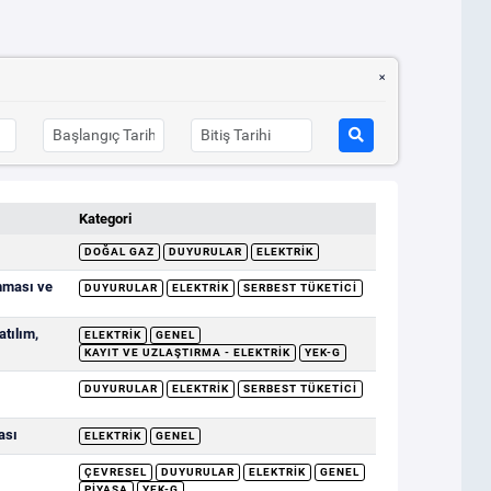
Kategori
DOĞAL GAZ
DUYURULAR
ELEKTRIK
nması ve
DUYURULAR
ELEKTRIK
SERBEST TÜKETICI
tılım,
ELEKTRIK
GENEL
KAYIT VE UZLAŞTIRMA - ELEKTRIK
YEK-G
DUYURULAR
ELEKTRIK
SERBEST TÜKETICI
ası
ELEKTRIK
GENEL
ÇEVRESEL
DUYURULAR
ELEKTRIK
GENEL
PIYASA
YEK-G