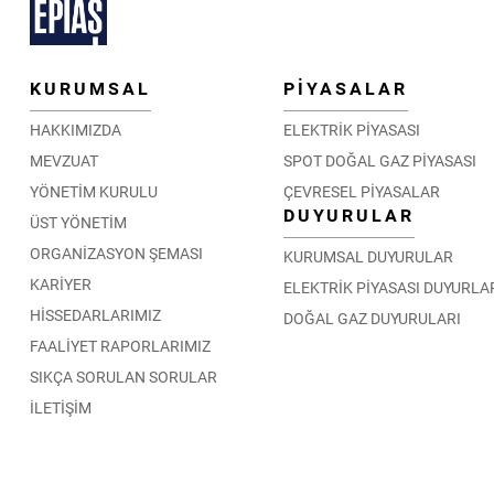
KURUMSAL
PİYASALAR
HAKKIMIZDA
ELEKTRİK PİYASASI
MEVZUAT
SPOT DOĞAL GAZ PİYASASI
YÖNETİM KURULU
ÇEVRESEL PİYASALAR
DUYURULAR
ÜST YÖNETİM
ORGANİZASYON ŞEMASI
KURUMSAL DUYURULAR
KARİYER
ELEKTRİK PİYASASI DUYURLA
HİSSEDARLARIMIZ
DOĞAL GAZ DUYURULARI
FAALİYET RAPORLARIMIZ
SIKÇA SORULAN SORULAR
İLETİŞİM