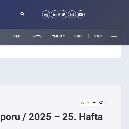
VEP
EPYS
YEK-G
SGP
VGP
A
Raporu / 2025 – 25. Hafta