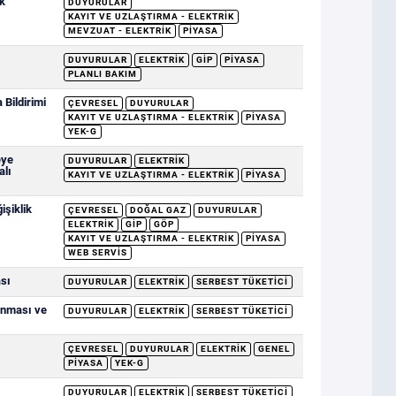
k
DUYURULAR
KAYIT VE UZLAŞTIRMA - ELEKTRIK
MEVZUAT - ELEKTRIK
PIYASA
DUYURULAR
ELEKTRIK
GİP
PIYASA
PLANLI BAKIM
Bildirimi
ÇEVRESEL
DUYURULAR
KAYIT VE UZLAŞTIRMA - ELEKTRIK
PIYASA
YEK-G
eye
DUYURULAR
ELEKTRIK
alı
KAYIT VE UZLAŞTIRMA - ELEKTRIK
PIYASA
şiklik
ÇEVRESEL
DOĞAL GAZ
DUYURULAR
ELEKTRIK
GİP
GÖP
KAYIT VE UZLAŞTIRMA - ELEKTRIK
PIYASA
WEB SERVIS
ası
DUYURULAR
ELEKTRIK
SERBEST TÜKETICI
anması ve
DUYURULAR
ELEKTRIK
SERBEST TÜKETICI
ÇEVRESEL
DUYURULAR
ELEKTRIK
GENEL
PIYASA
YEK-G
DUYURULAR
ELEKTRIK
SERBEST TÜKETICI