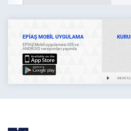
EPİAŞ MOBİL UYGULAMA
KURU
EPİAŞ Mobil uygulaması IOS ve
ANDROID versiyonları yayında