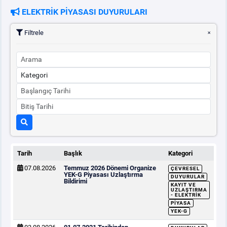
ELEKTRİK PİYASASI DUYURULARI
PİYASA
KAYIT
SÜRECİ
Filtrele
SERBEST TÜKETİCİ
MALİ UZLAŞTIRMA
TEMİNAT
BÜLTENLER
Tarih
Başlık
Kategori
07.08.2026
Temmuz 2026 Dönemi Organize
ÇEVRESEL
DUYURULAR
YEK-G Piyasası Uzlaştırma
DUYURULAR
Bildirimi
KAYIT VE
UZLAŞTIRMA
- ELEKTRIK
BT HİZMET YÖNETİM SİSTEMİ POLİTİKAMIZ
PIYASA
YEK-G