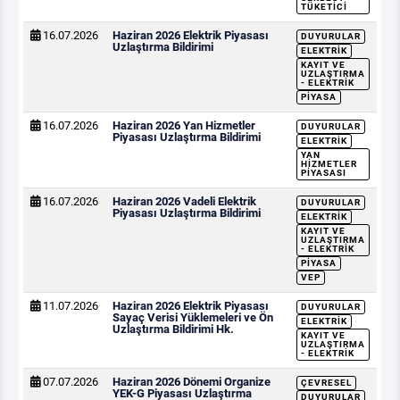
TÜKETICI
16.07.2026
Haziran 2026 Elektrik Piyasası
DUYURULAR
Uzlaştırma Bildirimi
ELEKTRIK
KAYIT VE
UZLAŞTIRMA
- ELEKTRIK
PIYASA
16.07.2026
Haziran 2026 Yan Hizmetler
DUYURULAR
Piyasası Uzlaştırma Bildirimi
ELEKTRIK
YAN
HIZMETLER
PIYASASI
16.07.2026
Haziran 2026 Vadeli Elektrik
DUYURULAR
Piyasası Uzlaştırma Bildirimi
ELEKTRIK
KAYIT VE
UZLAŞTIRMA
- ELEKTRIK
PIYASA
VEP
11.07.2026
Haziran 2026 Elektrik Piyasası
DUYURULAR
Sayaç Verisi Yüklemeleri ve Ön
ELEKTRIK
Uzlaştırma Bildirimi Hk.
KAYIT VE
UZLAŞTIRMA
- ELEKTRIK
07.07.2026
Haziran 2026 Dönemi Organize
ÇEVRESEL
YEK-G Piyasası Uzlaştırma
DUYURULAR