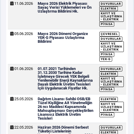
11.06.2026
Mayıs 2026 Elektrik Piyasası
DUYURULAR
Sayaç Verisi Yüklemeleri ve Ön
ELEKTRIK
Uzlaştırma Bildirimi Hk.
KAYIT VE
UZLAŞTIRMA
- ELEKTRIK
PIYASA
05.06.2026
Mayıs 2026 Dönemi Organize
ÇEVRESEL
YEK-G Piyasası Uzlaştırma
DUYURULAR
Bildirimi
KAYIT VE
UZLAŞTIRMA
- ELEKTRIK
PIYASA
YEK-G
01.06.2026
01.07.2021 Tarihinden
DUYURULAR
31.12.2030 Tarihine Kadar
ELEKTRIK
İşletmeye Girecek YEK Belgeli
KAYIT VE
Yenilenebilir Enerji Kaynaklarına
UZLAŞTIRMA
Dayalı Elektrik Üretim Tesisleri
- ELEKTRIK
İçin Uygulanacak Fiyatlar Hk.
PIYASA
25.05.2026
Dağıtım Lisansı Sahibi OSB/EB
ELEKTRIK
Tüzel Kişiliğine Ait Yönetmeliğin
KAYIT VE
26 ncı Maddesi Kapsamında
UZLAŞTIRMA
Mahsuplaşması Gerçekleştirilen
- ELEKTRIK
Lisanssız Elektrik Üretim
PIYASA
Tesisleri
22.05.2026
Haziran 2026 Dönemi Serbest
DUYURULAR
Tüketici Listelerinin
ELEKTRIK