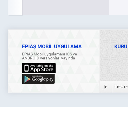
EPİAŞ MOBİL UYGULAMA
KURU
EPİAŞ Mobil uygulaması IOS ve
ANDROID versiyonları yayında