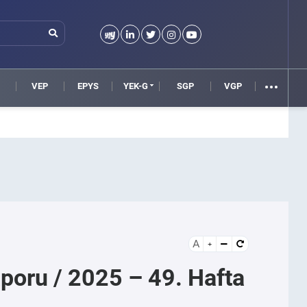
VEP
EPYS
YEK-G
SGP
VGP
A
Raporu / 2025 – 49. Hafta