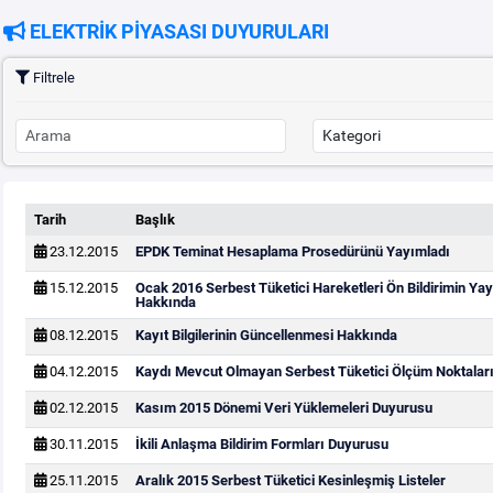
ELEKTRİK PİYASASI DUYURULARI
Filtrele
Tarih
Başlık
23.12.2015
EPDK Teminat Hesaplama Prosedürünü Yayımladı
15.12.2015
Ocak 2016 Serbest Tüketici Hareketleri Ön Bildirimin Y
Hakkında
08.12.2015
Kayıt Bilgilerinin Güncellenmesi Hakkında
04.12.2015
Kaydı Mevcut Olmayan Serbest Tüketici Ölçüm Noktaları
02.12.2015
Kasım 2015 Dönemi Veri Yüklemeleri Duyurusu
30.11.2015
İkili Anlaşma Bildirim Formları Duyurusu
25.11.2015
Aralık 2015 Serbest Tüketici Kesinleşmiş Listeler