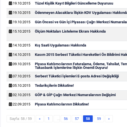
19.10.2015
Tüzel Kişilik Kayıt Bilgileri Güncelleme Duyurusu
19.10.2015
Ödenmeyen Alacaklara İlişkin KDV Uygulaması Hakkınd
19.10.2015
Gün Öncesi ve Gün İçi Piyasası Çağrı Merkezi Numarala
15.10.2015
Ölçüm Noktaları Listeleme Ekranı Hakkında
14.10.2015
Kış Saati Uygulaması Hakkında
14.10.2015
Kasım 2015 Serbest Tüketici Hareketleri Ön Bildirimi Ha
09.10.2015
Piyasa Katılımcılarının Faturalama, Ödeme, Tahsilat, Te
Takasbank İşlemlerine İlişkin Önemli Duyuru!
07.10.2015
Serbest Tüketici İşlemleri E-posta Adresi Değişikliği
05.10.2015
Tedarikçilerin Dikkatine!
02.10.2015
GÖP & GİP Çağrı Merkezi Numaralarının Değişimi
22.09.2015
Piyasa Katılımcılarının Dikkatine!
Sayfa: 58 / 59
«
1
…
56
57
58
59
»