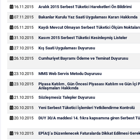
16.11.2015
Aralık 2015 Serbest Tüketici Hareketleri Ön Bildirimi
07.11.2015
Bakanlar Kurulu Yaz Saati Uygulaması Kararı Hakkında
05.11.2015
Kaydı Mevcut Olmayan Serbest Tüketici Ölçüm Noktaları
31.10.2015
Kasım 2015 Serbest Tüketici Kesinleşmiş Listeler
27.10.2015
Kış Saati Uygulaması Duyurusu
26.10.2015
Cumhuriyet Bayramı Ödeme ve Teminat Duyurusu
23.10.2015
MMS Web Servis Metodu Duyurusu
23.10.2015
Piyasa Katılım , Gün Öncesi Piyasası Katılım ve Gün İçi 
Anlaşmaları Hakkında
21.10.2015
Sözleşmesiz Talepler Duyurusu
20.10.2015
Yeni Serbest Tüketici İşlemleri Yetkilendirme Kontrolü
20.10.2015
DUY 30/A maddesi 14. fıkra kapsamına giren Serbest Tük
19.10.2015
EPİAŞ’a Düzenlenecek Faturalarda Dikkat Edilmesi Gere