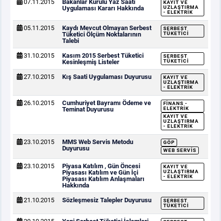
07.11.2015
Bakanlar Kurulu Yaz Saati
KAYIT VE
Uygulaması Kararı Hakkında
UZLAŞTIRMA
- ELEKTRIK
05.11.2015
Kaydı Mevcut Olmayan Serbest
SERBEST
Tüketici Ölçüm Noktalarının
TÜKETICI
Talebi
31.10.2015
Kasım 2015 Serbest Tüketici
SERBEST
Kesinleşmiş Listeler
TÜKETICI
27.10.2015
Kış Saati Uygulaması Duyurusu
KAYIT VE
UZLAŞTIRMA
- ELEKTRIK
26.10.2015
Cumhuriyet Bayramı Ödeme ve
FINANS -
Teminat Duyurusu
ELEKTRIK
KAYIT VE
UZLAŞTIRMA
- ELEKTRIK
23.10.2015
MMS Web Servis Metodu
GÖP
Duyurusu
WEB SERVIS
23.10.2015
Piyasa Katılım , Gün Öncesi
KAYIT VE
Piyasası Katılım ve Gün İçi
UZLAŞTIRMA
- ELEKTRIK
Piyasası Katılım Anlaşmaları
Hakkında
21.10.2015
Sözleşmesiz Talepler Duyurusu
SERBEST
TÜKETICI