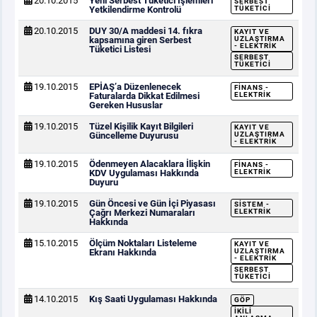
20.10.2015
Yeni Serbest Tüketici İşlemleri
SERBEST
Yetkilendirme Kontrolü
TÜKETICI
20.10.2015
DUY 30/A maddesi 14. fıkra
KAYIT VE
kapsamına giren Serbest
UZLAŞTIRMA
- ELEKTRIK
Tüketici Listesi
SERBEST
TÜKETICI
19.10.2015
EPİAŞ’a Düzenlenecek
FINANS -
Faturalarda Dikkat Edilmesi
ELEKTRIK
Gereken Hususlar
19.10.2015
Tüzel Kişilik Kayıt Bilgileri
KAYIT VE
Güncelleme Duyurusu
UZLAŞTIRMA
- ELEKTRIK
19.10.2015
Ödenmeyen Alacaklara İlişkin
FINANS -
KDV Uygulaması Hakkında
ELEKTRIK
Duyuru
19.10.2015
Gün Öncesi ve Gün İçi Piyasası
SISTEM -
Çağrı Merkezi Numaraları
ELEKTRIK
Hakkında
15.10.2015
Ölçüm Noktaları Listeleme
KAYIT VE
Ekranı Hakkında
UZLAŞTIRMA
- ELEKTRIK
SERBEST
TÜKETICI
14.10.2015
Kış Saati Uygulaması Hakkında
GÖP
İKILI