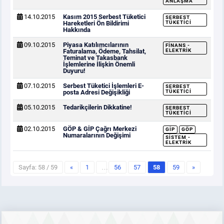
ANLAŞMA
14.10.2015
Kasım 2015 Serbest Tüketici
SERBEST
Hareketleri Ön Bildirimi
TÜKETICI
Hakkında
09.10.2015
Piyasa Katılımcılarının
FINANS -
Faturalama, Ödeme, Tahsilat,
ELEKTRIK
Teminat ve Takasbank
İşlemlerine İlişkin Önemli
Duyuru!
07.10.2015
Serbest Tüketici İşlemleri E-
SERBEST
posta Adresi Değişikliği
TÜKETICI
05.10.2015
Tedarikçilerin Dikkatine!
SERBEST
TÜKETICI
02.10.2015
GÖP & GİP Çağrı Merkezi
GİP
GÖP
Numaralarının Değişimi
SISTEM -
ELEKTRIK
Sayfa: 58 / 59
«
1
…
56
57
58
59
»