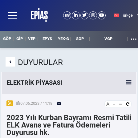
Türkçe
GÖP
GİP
VEP
EPYS
YEK-G
SGP
VGP
DUYURULAR
ELEKTRİK PİYASASI
SPOT ELEKTRİK PİYASALARI
07.06.2023 / 11:18
A
2023 Yılı Kurban Bayramı Resmi Tatili
ÖRNEK FİNANS BELGELERİ
ELK Avans ve Fatura Ödemeleri
Duyurusu hk.
VADELİ ELEKTRİK PİYASASI