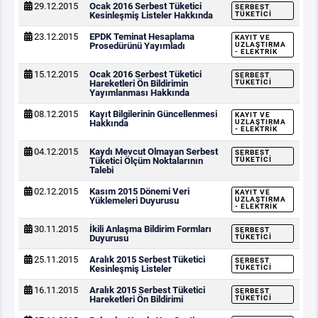
29.12.2015
Ocak 2016 Serbest Tüketici
SERBEST
Kesinleşmiş Listeler Hakkında
TÜKETICI
23.12.2015
EPDK Teminat Hesaplama
KAYIT VE
Prosedürünü Yayımladı
UZLAŞTIRMA
- ELEKTRIK
15.12.2015
Ocak 2016 Serbest Tüketici
SERBEST
Hareketleri Ön Bildirimin
TÜKETICI
Yayımlanması Hakkında
08.12.2015
Kayıt Bilgilerinin Güncellenmesi
KAYIT VE
Hakkında
UZLAŞTIRMA
- ELEKTRIK
04.12.2015
Kaydı Mevcut Olmayan Serbest
SERBEST
Tüketici Ölçüm Noktalarının
TÜKETICI
Talebi
02.12.2015
Kasım 2015 Dönemi Veri
KAYIT VE
Yüklemeleri Duyurusu
UZLAŞTIRMA
- ELEKTRIK
30.11.2015
İkili Anlaşma Bildirim Formları
SERBEST
Duyurusu
TÜKETICI
25.11.2015
Aralık 2015 Serbest Tüketici
SERBEST
Kesinleşmiş Listeler
TÜKETICI
16.11.2015
Aralık 2015 Serbest Tüketici
SERBEST
Hareketleri Ön Bildirimi
TÜKETICI