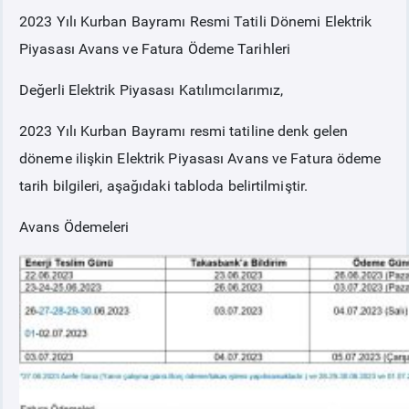
2023 Yılı Kurban Bayramı Resmi Tatili Dönemi Elektrik
PİYASA
KAYIT
SÜRECİ
Piyasası Avans ve Fatura Ödeme Tarihleri
Değerli Elektrik Piyasası Katılımcılarımız,
SERBEST TÜKETİCİ
2023 Yılı Kurban Bayramı resmi tatiline denk gelen
MALİ UZLAŞTIRMA
döneme ilişkin Elektrik Piyasası Avans ve Fatura ödeme
tarih bilgileri, aşağıdaki tabloda belirtilmiştir.
TEMİNAT
Avans Ödemeleri
BÜLTENLER
DUYURULAR
BT HİZMET YÖNETİM SİSTEMİ POLİTİKAMIZ