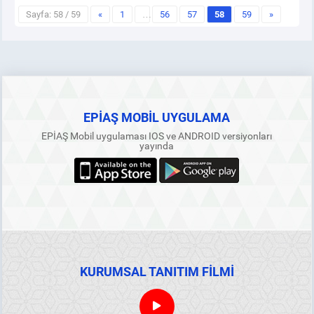
Sayfa: 58 / 59
«
1
…
56
57
58
59
»
EPİAŞ MOBİL UYGULAMA
EPİAŞ Mobil uygulaması IOS ve ANDROID versiyonları
yayında
KURUMSAL TANITIM FİLMİ