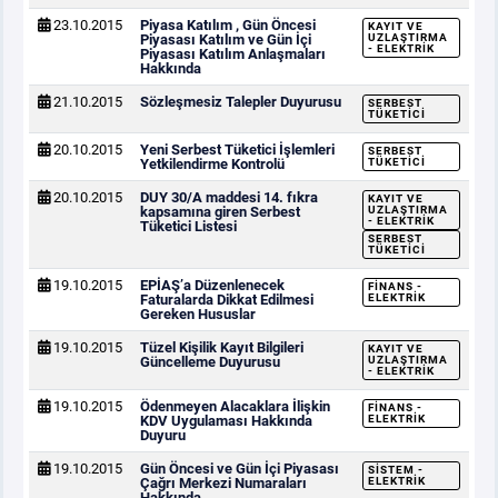
23.10.2015
Piyasa Katılım , Gün Öncesi
KAYIT VE
Piyasası Katılım ve Gün İçi
UZLAŞTIRMA
- ELEKTRIK
Piyasası Katılım Anlaşmaları
Hakkında
21.10.2015
Sözleşmesiz Talepler Duyurusu
SERBEST
TÜKETICI
20.10.2015
Yeni Serbest Tüketici İşlemleri
SERBEST
Yetkilendirme Kontrolü
TÜKETICI
20.10.2015
DUY 30/A maddesi 14. fıkra
KAYIT VE
kapsamına giren Serbest
UZLAŞTIRMA
- ELEKTRIK
Tüketici Listesi
SERBEST
TÜKETICI
19.10.2015
EPİAŞ’a Düzenlenecek
FINANS -
Faturalarda Dikkat Edilmesi
ELEKTRIK
Gereken Hususlar
19.10.2015
Tüzel Kişilik Kayıt Bilgileri
KAYIT VE
Güncelleme Duyurusu
UZLAŞTIRMA
- ELEKTRIK
19.10.2015
Ödenmeyen Alacaklara İlişkin
FINANS -
KDV Uygulaması Hakkında
ELEKTRIK
Duyuru
19.10.2015
Gün Öncesi ve Gün İçi Piyasası
SISTEM -
Çağrı Merkezi Numaraları
ELEKTRIK
Hakkında