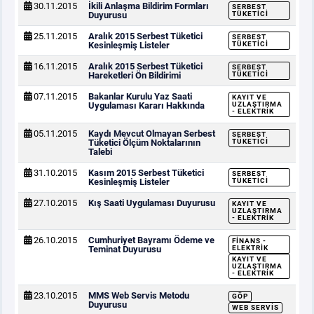
30.11.2015
İkili Anlaşma Bildirim Formları
SERBEST
Duyurusu
TÜKETICI
25.11.2015
Aralık 2015 Serbest Tüketici
SERBEST
Kesinleşmiş Listeler
TÜKETICI
16.11.2015
Aralık 2015 Serbest Tüketici
SERBEST
Hareketleri Ön Bildirimi
TÜKETICI
07.11.2015
Bakanlar Kurulu Yaz Saati
KAYIT VE
Uygulaması Kararı Hakkında
UZLAŞTIRMA
- ELEKTRIK
05.11.2015
Kaydı Mevcut Olmayan Serbest
SERBEST
Tüketici Ölçüm Noktalarının
TÜKETICI
Talebi
31.10.2015
Kasım 2015 Serbest Tüketici
SERBEST
Kesinleşmiş Listeler
TÜKETICI
27.10.2015
Kış Saati Uygulaması Duyurusu
KAYIT VE
UZLAŞTIRMA
- ELEKTRIK
26.10.2015
Cumhuriyet Bayramı Ödeme ve
FINANS -
Teminat Duyurusu
ELEKTRIK
KAYIT VE
UZLAŞTIRMA
- ELEKTRIK
23.10.2015
MMS Web Servis Metodu
GÖP
Duyurusu
WEB SERVIS