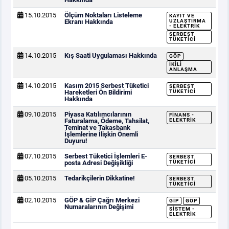
15.10.2015
Ölçüm Noktaları Listeleme
KAYIT VE
Ekranı Hakkında
UZLAŞTIRMA
- ELEKTRIK
SERBEST
TÜKETICI
14.10.2015
Kış Saati Uygulaması Hakkında
GÖP
İKILI
ANLAŞMA
14.10.2015
Kasım 2015 Serbest Tüketici
SERBEST
Hareketleri Ön Bildirimi
TÜKETICI
Hakkında
09.10.2015
Piyasa Katılımcılarının
FINANS -
Faturalama, Ödeme, Tahsilat,
ELEKTRIK
Teminat ve Takasbank
İşlemlerine İlişkin Önemli
Duyuru!
07.10.2015
Serbest Tüketici İşlemleri E-
SERBEST
posta Adresi Değişikliği
TÜKETICI
05.10.2015
Tedarikçilerin Dikkatine!
SERBEST
TÜKETICI
02.10.2015
GÖP & GİP Çağrı Merkezi
GİP
GÖP
Numaralarının Değişimi
SISTEM -
ELEKTRIK