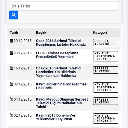
Tarih
Başlık
Kategori
29.12.2015
Ocak 2016 Serbest Tüketici
SERBEST
Kesinleşmiş Listeler Hakkında
TÜKETICI
23.12.2015
EPDK Teminat Hesaplama
KAYIT VE
Prosedürünü Yayımladı
UZLAŞTIRMA
- ELEKTRIK
15.12.2015
Ocak 2016 Serbest Tüketici
SERBEST
Hareketleri Ön Bildirimin
TÜKETICI
Yayımlanması Hakkında
08.12.2015
Kayıt Bilgilerinin Güncellenmesi
KAYIT VE
Hakkında
UZLAŞTIRMA
- ELEKTRIK
04.12.2015
Kaydı Mevcut Olmayan Serbest
SERBEST
Tüketici Ölçüm Noktalarının
TÜKETICI
Talebi
02.12.2015
Kasım 2015 Dönemi Veri
KAYIT VE
Yüklemeleri Duyurusu
UZLAŞTIRMA
- ELEKTRIK