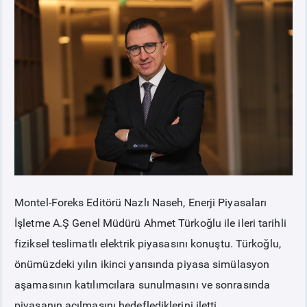
PİYASA
KAYIT
SÜRECİ
SERBEST TÜKETİCİ
MALİ UZLAŞTIRMA
TEMİNAT
BÜLTENLER
Montel-Foreks Editörü Nazlı Naseh, Enerji Piyasaları
İşletme A.Ş Genel Müdürü Ahmet Türkoğlu ile ileri tarihli
DUYURULAR
fiziksel teslimatlı elektrik piyasasını konuştu. Türkoğlu,
önümüzdeki yılın ikinci yarısında piyasa simülasyon
BT HİZMET YÖNETİM SİSTEMİ POLİTİKAMIZ
aşamasının katılımcılara sunulmasını ve sonrasında
piyasanın açılmasını hedeflediklerini iletti.