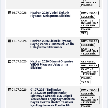
YAN
HIZMETLER
PIYASASI
16.07.2026
Haziran 2026 Vadeli Elektrik
DUYURULAR
Piyasası Uzlaştırma Bildirimi
ELEKTRIK
KAYIT VE
UZLAŞTIRMA
- ELEKTRIK
PIYASA
VEP
11.07.2026
Haziran 2026 Elektrik Piyasası
DUYURULAR
Sayaç Verisi Yüklemeleri ve Ön
ELEKTRIK
Uzlaştırma Bildirimi Hk.
KAYIT VE
UZLAŞTIRMA
- ELEKTRIK
07.07.2026
Haziran 2026 Dönemi Organize
ÇEVRESEL
YEK-G Piyasası Uzlaştırma
DUYURULAR
Bildirimi
KAYIT VE
UZLAŞTIRMA
- ELEKTRIK
PIYASA
YEK-G
01.07.2026
01.07.2021 Tarihinden
DUYURULAR
31.12.2030 Tarihine Kadar
ELEKTRIK
İşletmeye Girecek YEK Belgeli
KAYIT VE
Yenilenebilir Enerji Kaynaklarına
UZLAŞTIRMA
Dayalı Elektrik Üretim Tesisleri
- ELEKTRIK
İçin Uygulanacak Fiyatlar Hk.
PIYASA