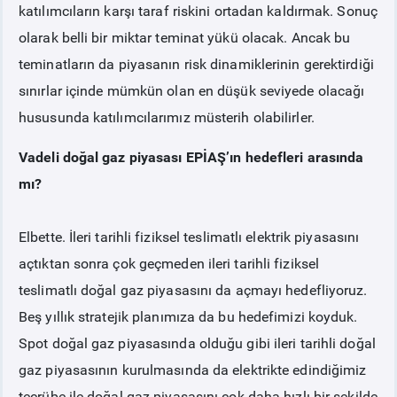
katılımcıların karşı taraf riskini ortadan kaldırmak. Sonuç
olarak belli bir miktar teminat yükü olacak. Ancak bu
teminatların da piyasanın risk dinamiklerinin gerektirdiği
sınırlar içinde mümkün olan en düşük seviyede olacağı
hususunda katılımcılarımız müsterih olabilirler.
Vadeli doğal gaz piyasası EPİAŞ’ın hedefleri arasında
mı?
Elbette. İleri tarihli fiziksel teslimatlı elektrik piyasasını
açtıktan sonra çok geçmeden ileri tarihli fiziksel
teslimatlı doğal gaz piyasasını da açmayı hedefliyoruz.
Beş yıllık stratejik planımıza da bu hedefimizi koyduk.
Spot doğal gaz piyasasında olduğu gibi ileri tarihli doğal
gaz piyasasının kurulmasında da elektrikte edindiğimiz
tecrübe ile doğal gaz piyasasını çok daha hızlı bir şekilde