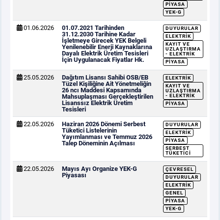
PIYASA
YEK-G
01.06.2026
01.07.2021 Tarihinden
DUYURULAR
31.12.2030 Tarihine Kadar
ELEKTRIK
İşletmeye Girecek YEK Belgeli
KAYIT VE
Yenilenebilir Enerji Kaynaklarına
UZLAŞTIRMA
Dayalı Elektrik Üretim Tesisleri
- ELEKTRIK
İçin Uygulanacak Fiyatlar Hk.
PIYASA
25.05.2026
Dağıtım Lisansı Sahibi OSB/EB
ELEKTRIK
Tüzel Kişiliğine Ait Yönetmeliğin
KAYIT VE
26 ncı Maddesi Kapsamında
UZLAŞTIRMA
Mahsuplaşması Gerçekleştirilen
- ELEKTRIK
Lisanssız Elektrik Üretim
PIYASA
Tesisleri
22.05.2026
Haziran 2026 Dönemi Serbest
DUYURULAR
Tüketici Listelerinin
ELEKTRIK
Yayımlanması ve Temmuz 2026
PIYASA
Talep Döneminin Açılması
SERBEST
TÜKETICI
22.05.2026
Mayıs Ayı Organize YEK-G
ÇEVRESEL
Piyasası
DUYURULAR
ELEKTRIK
GENEL
PIYASA
YEK-G