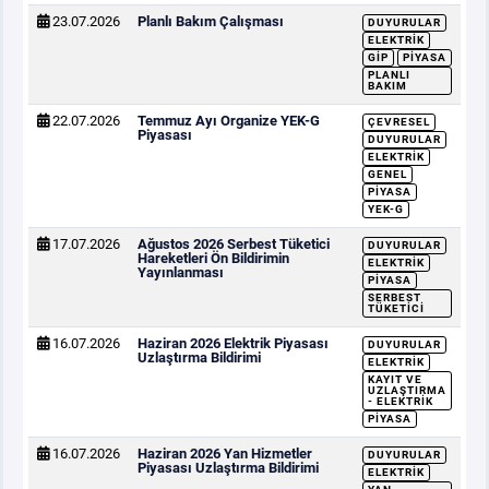
23.07.2026
Planlı Bakım Çalışması
DUYURULAR
ELEKTRIK
GİP
PIYASA
PLANLI
BAKIM
22.07.2026
Temmuz Ayı Organize YEK-G
ÇEVRESEL
Piyasası
DUYURULAR
ELEKTRIK
GENEL
PIYASA
YEK-G
17.07.2026
Ağustos 2026 Serbest Tüketici
DUYURULAR
Hareketleri Ön Bildirimin
ELEKTRIK
Yayınlanması
PIYASA
SERBEST
TÜKETICI
16.07.2026
Haziran 2026 Elektrik Piyasası
DUYURULAR
Uzlaştırma Bildirimi
ELEKTRIK
KAYIT VE
UZLAŞTIRMA
- ELEKTRIK
PIYASA
16.07.2026
Haziran 2026 Yan Hizmetler
DUYURULAR
Piyasası Uzlaştırma Bildirimi
ELEKTRIK