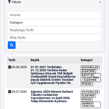
Filtrele
Tarih
Başlık
Kategori
03.08.2026
01.07.2021 Tarihinden
DUYURULAR
31.12.2030 Tarihine Kadar
ELEKTRIK
İşletmeye Girecek YEK Belgeli
KAYIT VE
Yenilenebilir Enerji Kaynaklarına
UZLAŞTIRMA
Dayalı Elektrik Üretim Tesisleri
- ELEKTRIK
İçin Uygulanacak Fiyatlar Hk.
PIYASA
24.07.2026
Ağustos 2026 Dönemi Serbest
DUYURULAR
Tüketici Listelerinin
ELEKTRIK
Yayımlanması ve Eylül 2026
PIYASA
Talep Döneminin Açılması
SERBEST
TÜKETICI