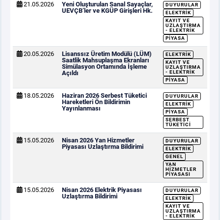
21.05.2026
Yeni Oluşturulan Sanal Sayaçlar,
DUYURULAR
UEVÇB’ler ve KGÜP Girişleri Hk.
ELEKTRIK
KAYIT VE
UZLAŞTIRMA
- ELEKTRIK
PIYASA
20.05.2026
Lisanssız Üretim Modülü (LÜM)
ELEKTRIK
Saatlik Mahsuplaşma Ekranları
KAYIT VE
Simülasyon Ortamında İşleme
UZLAŞTIRMA
Açıldı
- ELEKTRIK
PIYASA
18.05.2026
Haziran 2026 Serbest Tüketici
DUYURULAR
Hareketleri Ön Bildirimin
ELEKTRIK
Yayınlanması
PIYASA
SERBEST
TÜKETICI
15.05.2026
Nisan 2026 Yan Hizmetler
DUYURULAR
Piyasası Uzlaştırma Bildirimi
ELEKTRIK
GENEL
YAN
HIZMETLER
PIYASASI
15.05.2026
Nisan 2026 Elektrik Piyasası
DUYURULAR
Uzlaştırma Bildirimi
ELEKTRIK
KAYIT VE
UZLAŞTIRMA
- ELEKTRIK