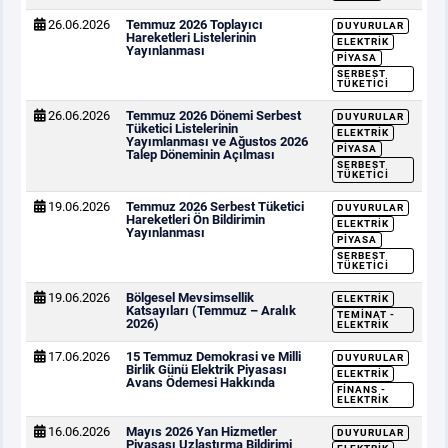
26.06.2026
Temmuz 2026 Toplayıcı
DUYURULAR
Hareketleri Listelerinin
ELEKTRIK
Yayınlanması
PIYASA
SERBEST
TÜKETICI
26.06.2026
Temmuz 2026 Dönemi Serbest
DUYURULAR
Tüketici Listelerinin
ELEKTRIK
Yayımlanması ve Ağustos 2026
PIYASA
Talep Döneminin Açılması
SERBEST
TÜKETICI
19.06.2026
Temmuz 2026 Serbest Tüketici
DUYURULAR
Hareketleri Ön Bildirimin
ELEKTRIK
Yayınlanması
PIYASA
SERBEST
TÜKETICI
19.06.2026
Bölgesel Mevsimsellik
ELEKTRIK
Katsayıları (Temmuz – Aralık
TEMINAT -
2026)
ELEKTRIK
17.06.2026
15 Temmuz Demokrasi ve Milli
DUYURULAR
Birlik Günü Elektrik Piyasası
ELEKTRIK
Avans Ödemesi Hakkında
FINANS -
ELEKTRIK
16.06.2026
Mayıs 2026 Yan Hizmetler
DUYURULAR
Piyasası Uzlaştırma Bildirimi