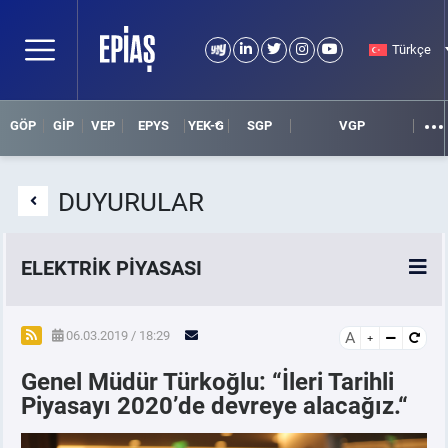
Türkçe
GÖP
GİP
VEP
EPYS
YEK-G
SGP
VGP
DUYURULAR
ELEKTRİK PİYASASI
SPOT ELEKTRİK PİYASALARI
06.03.2019 / 18:29
A
Genel Müdür Türkoğlu: “İleri Tarihli
ÖRNEK FİNANS BELGELERİ
Piyasayı 2020’de devreye alacağız.“
VADELİ ELEKTRİK PİYASASI