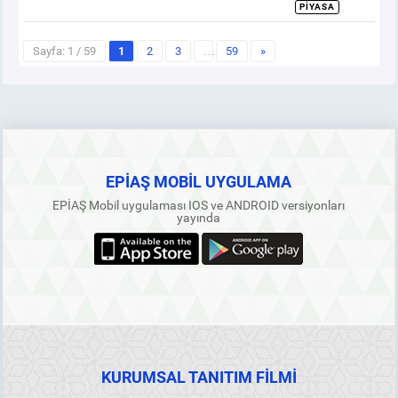
PIYASA
Sayfa: 1 / 59
1
2
3
…
59
»
EPİAŞ MOBİL UYGULAMA
EPİAŞ Mobil uygulaması IOS ve ANDROID versiyonları
yayında
KURUMSAL TANITIM FİLMİ