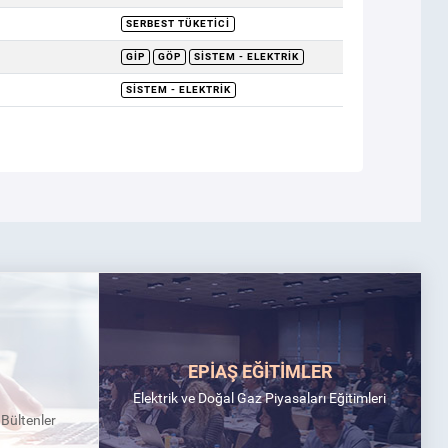
SERBEST TÜKETICI
GİP
GÖP
SISTEM - ELEKTRIK
SISTEM - ELEKTRIK
EPİAŞ EĞİTİMLER
Elektrik ve Doğal Gaz Piyasaları Eğitimleri
k Bültenler