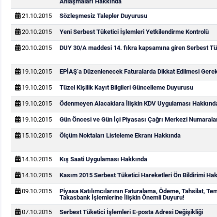
Anlaşmaları Hakkında
21.10.2015
Sözleşmesiz Talepler Duyurusu
20.10.2015
Yeni Serbest Tüketici İşlemleri Yetkilendirme Kontrolü
20.10.2015
DUY 30/A maddesi 14. fıkra kapsamına giren Serbest Tük
19.10.2015
EPİAŞ’a Düzenlenecek Faturalarda Dikkat Edilmesi Gere
19.10.2015
Tüzel Kişilik Kayıt Bilgileri Güncelleme Duyurusu
19.10.2015
Ödenmeyen Alacaklara İlişkin KDV Uygulaması Hakkınd
19.10.2015
Gün Öncesi ve Gün İçi Piyasası Çağrı Merkezi Numarala
15.10.2015
Ölçüm Noktaları Listeleme Ekranı Hakkında
14.10.2015
Kış Saati Uygulaması Hakkında
14.10.2015
Kasım 2015 Serbest Tüketici Hareketleri Ön Bildirimi Ha
09.10.2015
Piyasa Katılımcılarının Faturalama, Ödeme, Tahsilat, Te
Takasbank İşlemlerine İlişkin Önemli Duyuru!
07.10.2015
Serbest Tüketici İşlemleri E-posta Adresi Değişikliği