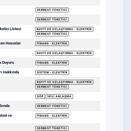
SERBEST TÜKETICI
SERBEST TÜKETICI
etici Listesi
KAYIT VE UZLAŞTIRMA - ELEKTRIK
SERBEST TÜKETICI
ken Hususlar
FINANS - ELEKTRIK
KAYIT VE UZLAŞTIRMA - ELEKTRIK
a Duyuru
FINANS - ELEKTRIK
rı Hakkında
SISTEM - ELEKTRIK
KAYIT VE UZLAŞTIRMA - ELEKTRIK
SERBEST TÜKETICI
GÖP
İKILI ANLAŞMA
kkında
SERBEST TÜKETICI
minat ve
FINANS - ELEKTRIK
SERBEST TÜKETICI