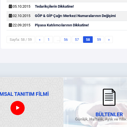
05.10.2015
Tedarikçilerin Dikkatine!
02.10.2015
GÖP & GİP Çağrı Merkezi Numaralarının Değişimi
22.09.2015
Piyasa Katılımcılarının Dikkatine!
Sayfa: 58 / 59
«
1
…
56
57
58
59
»
MSAL TANITIM FİLMİ
BÜLTENLER
Günlük, Haftalık, Aylık ve Yıllı