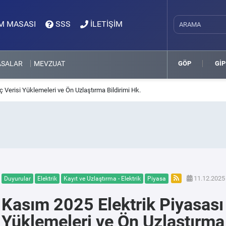
M MASASI
SSS
İLETİŞİM
ASALAR
MEVZUAT
GÖP
GİP
 Verisi Yüklemeleri ve Ön Uzlaştırma Bildirimi Hk.
11.12.2025 
Duyurular
Elektrik
Kayıt ve Uzlaştırma - Elektrik
Piyasa
Kasım 2025 Elektrik Piyasası
Yüklemeleri ve Ön Uzlaştırma 