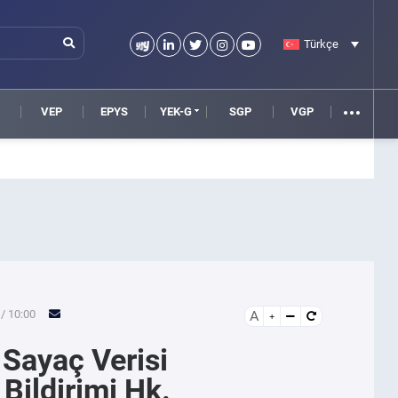
Türkçe
VEP
EPYS
YEK-G
SGP
VGP
/ 10:00
A
 Sayaç Verisi
Bildirimi Hk.