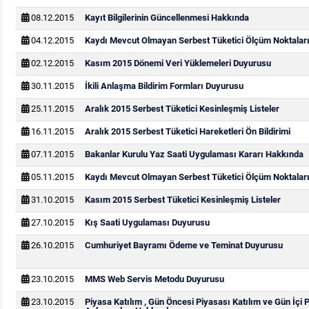
08.12.2015
Kayıt Bilgilerinin Güncellenmesi Hakkında
04.12.2015
Kaydı Mevcut Olmayan Serbest Tüketici Ölçüm Noktaları
02.12.2015
Kasım 2015 Dönemi Veri Yüklemeleri Duyurusu
30.11.2015
İkili Anlaşma Bildirim Formları Duyurusu
25.11.2015
Aralık 2015 Serbest Tüketici Kesinleşmiş Listeler
16.11.2015
Aralık 2015 Serbest Tüketici Hareketleri Ön Bildirimi
07.11.2015
Bakanlar Kurulu Yaz Saati Uygulaması Kararı Hakkında
05.11.2015
Kaydı Mevcut Olmayan Serbest Tüketici Ölçüm Noktaları
31.10.2015
Kasım 2015 Serbest Tüketici Kesinleşmiş Listeler
27.10.2015
Kış Saati Uygulaması Duyurusu
26.10.2015
Cumhuriyet Bayramı Ödeme ve Teminat Duyurusu
23.10.2015
MMS Web Servis Metodu Duyurusu
23.10.2015
Piyasa Katılım , Gün Öncesi Piyasası Katılım ve Gün İçi 