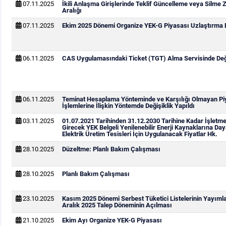
07.11.2025
İkili Anlaşma Girişlerinde Teklif Güncelleme veya Silme
Aralığı
07.11.2025
Ekim 2025 Dönemi Organize YEK-G Piyasası Uzlaştırma B
06.11.2025
CAS Uygulamasındaki Ticket (TGT) Alma Servisinde Deği
06.11.2025
Teminat Hesaplama Yönteminde ve Karşılığı Olmayan Pi
İşlemlerine İlişkin Yöntemde Değişiklik Yapıldı
03.11.2025
01.07.2021 Tarihinden 31.12.2030 Tarihine Kadar İşletm
Girecek YEK Belgeli Yenilenebilir Enerji Kaynaklarına Day
Elektrik Üretim Tesisleri İçin Uygulanacak Fiyatlar Hk.
28.10.2025
Düzeltme: Planlı Bakım Çalışması
28.10.2025
Planlı Bakım Çalışması
23.10.2025
Kasım 2025 Dönemi Serbest Tüketici Listelerinin Yayım
Aralık 2025 Talep Döneminin Açılması
21.10.2025
Ekim Ayı Organize YEK-G Piyasası