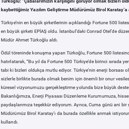
Türkoğlu: “Çabalarımızın karşılığını görüyor olmak bizleri old
kaybettiğimiz Yazılım Geliştirme Müdürümüz Birol Karatay’a
Türkiye’nin en büyük şirketlerinin açıklandığı Fortune 500 liste
en büyük şirketi EPİAŞ oldu. İstanbul’daki Conrad Otel’de düz
Müdür Ahmet Türkoğlu aldı.
Ödül töreninde konuşma yapan Türkoğlu, Fortune 500 listesinde
hatırlatarak, “Bu yıl da Fortune 500 Türkiye’de birinci sırada y
tabi ki bizleri oldukça mutlu ediyor. Türkiye’nin enerji borsası 
sizlerle birlikte burada olmak benim için önemli bir onur vesil
küresel vizyonumuzu gerçekleştirme yolunda bize büyük destek
Bakanlığımıza, Enerji Piyasası Düzenleme Kurumumuza, hisseda
paydaşlarımıza teşekkür ediyorum. Ayrıca, Cuma günü ani bir ş
Müdürümüz Birol Karatay’ı da burada özellikle anmak istiyorum
kullandı.