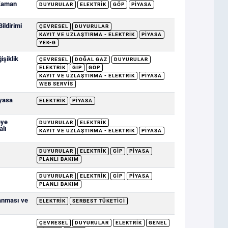
 Zaman
DUYURULAR
ELEKTRIK
GÖP
PIYASA
ildirimi
ÇEVRESEL
DUYURULAR
KAYIT VE UZLAŞTIRMA - ELEKTRIK
PIYASA
YEK-G
şiklik
ÇEVRESEL
DOĞAL GAZ
DUYURULAR
ELEKTRIK
GİP
GÖP
KAYIT VE UZLAŞTIRMA - ELEKTRIK
PIYASA
WEB SERVIS
yasa
ELEKTRIK
PIYASA
eye
DUYURULAR
ELEKTRIK
alı
KAYIT VE UZLAŞTIRMA - ELEKTRIK
PIYASA
DUYURULAR
ELEKTRIK
GİP
PIYASA
PLANLI BAKIM
DUYURULAR
ELEKTRIK
GİP
PIYASA
PLANLI BAKIM
lanması ve
ELEKTRIK
SERBEST TÜKETICI
ÇEVRESEL
DUYURULAR
ELEKTRIK
GENEL