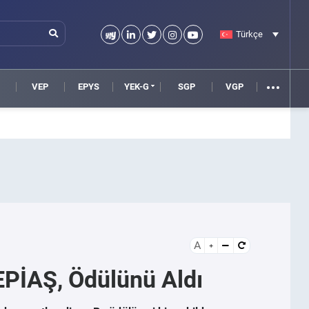
Türkçe
VEP
EPYS
YEK-G
SGP
VGP
A
 EPİAŞ, Ödülünü Aldı