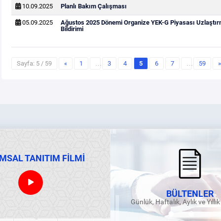
10.09.2025
Planlı Bakım Çalışması
05.09.2025
Ağustos 2025 Dönemi Organize YEK-G Piyasası Uzlaştı
Bildirimi
Sayfa: 5 / 59
«
1
…
3
4
5
6
7
…
59
»
MSAL TANITIM FİLMİ
BÜLTENLER
Günlük, Haftalık, Aylık ve Yıllı