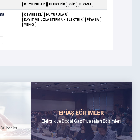
DUYURULAR
ELEKTRIK
GİP
PIYASA
rma
ÇEVRESEL
DUYURULAR
KAYIT VE UZLAŞTIRMA - ELEKTRIK
PIYASA
YEK-G
EPİAŞ EĞİTİMLER
Elektrik ve Doğal Gaz Piyasaları Eğitimleri
k Bültenler