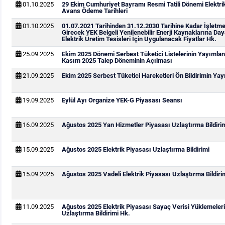
01.10.2025
29 Ekim Cumhuriyet Bayramı Resmi Tatili Dönemi Elektri
Avans Ödeme Tarihleri
01.10.2025
01.07.2021 Tarihinden 31.12.2030 Tarihine Kadar İşletm
Girecek YEK Belgeli Yenilenebilir Enerji Kaynaklarına Day
Elektrik Üretim Tesisleri İçin Uygulanacak Fiyatlar Hk.
25.09.2025
Ekim 2025 Dönemi Serbest Tüketici Listelerinin Yayımla
Kasım 2025 Talep Döneminin Açılması
21.09.2025
Ekim 2025 Serbest Tüketici Hareketleri Ön Bildirimin Ya
19.09.2025
Eylül Ayı Organize YEK-G Piyasası Seansı
16.09.2025
Ağustos 2025 Yan Hizmetler Piyasası Uzlaştırma Bildiri
15.09.2025
Ağustos 2025 Elektrik Piyasası Uzlaştırma Bildirimi
15.09.2025
Ağustos 2025 Vadeli Elektrik Piyasası Uzlaştırma Bildiri
11.09.2025
Ağustos 2025 Elektrik Piyasası Sayaç Verisi Yüklemeler
Uzlaştırma Bildirimi Hk.