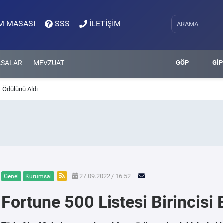
M MASASI
SSS
İLETİŞİM
ASALAR
MEVZUAT
GÖP
GİP
, Ödülünü Aldı
27.09.2022 / 16:52
Genel
Kurumsal
Fortune 500 Listesi Birincisi