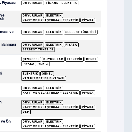
k Piyasası
DUYURULAR
FINANS - ELEKTRIK
eye
DUYURULAR
ELEKTRIK
alı
KAYIT VE UZLAŞTIRMA - ELEKTRIK
PIYASA
nması ve
DUYURULAR
ELEKTRIK
SERBEST TÜKETICI
yınlanması
DUYURULAR
ELEKTRIK
PIYASA
SERBEST TÜKETICI
ÇEVRESEL
DUYURULAR
ELEKTRIK
GENEL
PIYASA
YEK-G
mi
ELEKTRIK
GENEL
YAN HIZMETLER PIYASASI
DUYURULAR
ELEKTRIK
KAYIT VE UZLAŞTIRMA - ELEKTRIK
PIYASA
mi
DUYURULAR
ELEKTRIK
KAYIT VE UZLAŞTIRMA - ELEKTRIK
PIYASA
VEP
i ve Ön
DUYURULAR
ELEKTRIK
KAYIT VE UZLAŞTIRMA - ELEKTRIK
PIYASA