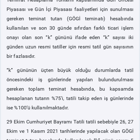
Piyasası ve Gün İçi Piyasası faaliyetleri için sunulması
PİYASA
KAYIT
SÜRECİ
gereken teminat tutarı (GÖGİ teminatı) hesabında
kullanılan ve son 30 günde sıfırdan farklı ticari işlem
SERBEST TÜKETİCİ
onayı olan son “k” gününü ifade eden “k” sayısı iki
günden uzun resmi tatiller için resmi tatil gün sayısının
MALİ UZLAŞTIRMA
bir fazlasıdır.
“k” gününün üçten büyük olduğu durumlarda tatil
TEMİNAT
öncesindeki iş günlerinde yapılan bulundurulması
gereken toplam teminat hesabında, bu kapsamda
BÜLTENLER
hesaplanan tutarın %75’i, tatili takip eden iş günlerinde
DUYURULAR
ise %100’ü kullanılmaktadır.
29 Ekim Cumhuriyet Bayramı Tatili tatili sebebiyle 26, 27
BT HİZMET YÖNETİM SİSTEMİ POLİTİKAMIZ
Ekim ve 1 Kasım 2021 tarihlerinde yapılacak olan GÖGİ