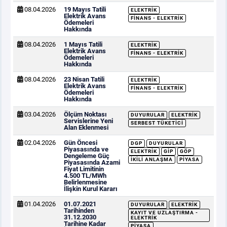
08.04.2026
19 Mayıs Tatili
ELEKTRIK
Elektrik Avans
FINANS - ELEKTRIK
Ödemeleri
Hakkında
08.04.2026
1 Mayıs Tatili
ELEKTRIK
Elektrik Avans
FINANS - ELEKTRIK
Ödemeleri
Hakkında
08.04.2026
23 Nisan Tatili
ELEKTRIK
Elektrik Avans
FINANS - ELEKTRIK
Ödemeleri
Hakkında
03.04.2026
Ölçüm Noktası
DUYURULAR
ELEKTRIK
Servislerine Yeni
SERBEST TÜKETICI
Alan Eklenmesi
02.04.2026
Gün Öncesi
DGP
DUYURULAR
Piyasasında ve
ELEKTRIK
GİP
GÖP
Dengeleme Güç
İKILI ANLAŞMA
PIYASA
Piyasasında Azami
Fiyat Limitinin
4.500 TL/MWh
Belirlenmesine
İlişkin Kurul Kararı
01.04.2026
01.07.2021
DUYURULAR
ELEKTRIK
Tarihinden
KAYIT VE UZLAŞTIRMA -
31.12.2030
ELEKTRIK
Tarihine Kadar
PIYASA