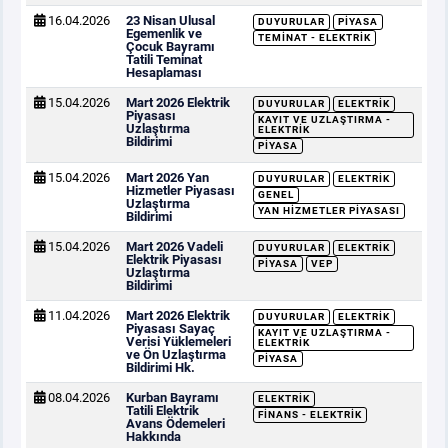
16.04.2026
23 Nisan Ulusal
DUYURULAR
PIYASA
Egemenlik ve
TEMINAT - ELEKTRIK
Çocuk Bayramı
Tatili Teminat
Hesaplaması
15.04.2026
Mart 2026 Elektrik
DUYURULAR
ELEKTRIK
Piyasası
KAYIT VE UZLAŞTIRMA -
Uzlaştırma
ELEKTRIK
Bildirimi
PIYASA
15.04.2026
Mart 2026 Yan
DUYURULAR
ELEKTRIK
Hizmetler Piyasası
GENEL
Uzlaştırma
YAN HIZMETLER PIYASASI
Bildirimi
15.04.2026
Mart 2026 Vadeli
DUYURULAR
ELEKTRIK
Elektrik Piyasası
PIYASA
VEP
Uzlaştırma
Bildirimi
11.04.2026
Mart 2026 Elektrik
DUYURULAR
ELEKTRIK
Piyasası Sayaç
KAYIT VE UZLAŞTIRMA -
Verisi Yüklemeleri
ELEKTRIK
ve Ön Uzlaştırma
PIYASA
Bildirimi Hk.
08.04.2026
Kurban Bayramı
ELEKTRIK
Tatili Elektrik
FINANS - ELEKTRIK
Avans Ödemeleri
Hakkında