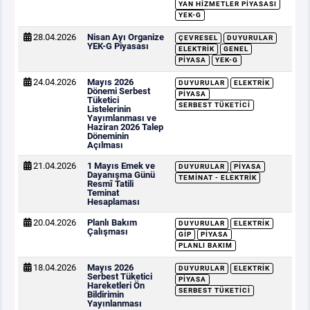
YAN HIZMETLER PIYASASI
YEK-G
28.04.2026
Nisan Ayı Organize
ÇEVRESEL
DUYURULAR
YEK-G Piyasası
ELEKTRIK
GENEL
PIYASA
YEK-G
24.04.2026
Mayıs 2026
DUYURULAR
ELEKTRIK
Dönemi Serbest
PIYASA
Tüketici
SERBEST TÜKETICI
Listelerinin
Yayımlanması ve
Haziran 2026 Talep
Döneminin
Açılması
21.04.2026
1 Mayıs Emek ve
DUYURULAR
PIYASA
Dayanışma Günü
TEMINAT - ELEKTRIK
Resmî Tatili
Teminat
Hesaplaması
20.04.2026
Planlı Bakım
DUYURULAR
ELEKTRIK
Çalışması
GİP
PIYASA
PLANLI BAKIM
18.04.2026
Mayıs 2026
DUYURULAR
ELEKTRIK
Serbest Tüketici
PIYASA
Hareketleri Ön
SERBEST TÜKETICI
Bildirimin
Yayınlanması