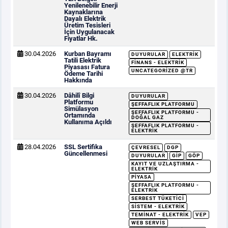
Yenilenebilir Enerji
Kaynaklarına
Dayalı Elektrik
Üretim Tesisleri
İçin Uygulanacak
Fiyatlar Hk.
30.04.2026
Kurban Bayramı
DUYURULAR
ELEKTRIK
Tatili Elektrik
FINANS - ELEKTRIK
Piyasası Fatura
UNCATEGORIZED @TR
Ödeme Tarihi
Hakkında
30.04.2026
Dâhilî Bilgi
DUYURULAR
Platformu
ŞEFFAFLIK PLATFORMU
Simülasyon
ŞEFFAFLIK PLATFORMU -
Ortamında
DOĞAL GAZ
Kullanıma Açıldı
ŞEFFAFLIK PLATFORMU -
ELEKTRIK
28.04.2026
SSL Sertifika
ÇEVRESEL
DGP
Güncellenmesi
DUYURULAR
GİP
GÖP
KAYIT VE UZLAŞTIRMA -
ELEKTRIK
PIYASA
ŞEFFAFLIK PLATFORMU -
ELEKTRIK
SERBEST TÜKETICI
SISTEM - ELEKTRIK
TEMINAT - ELEKTRIK
VEP
WEB SERVIS