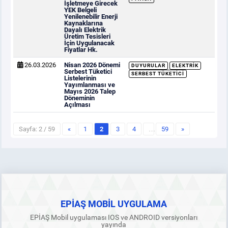
İşletmeye Girecek
YEK Belgeli
Yenilenebilir Enerji
Kaynaklarına
Dayalı Elektrik
Üretim Tesisleri
İçin Uygulanacak
Fiyatlar Hk.
26.03.2026
Nisan 2026 Dönemi
DUYURULAR
ELEKTRIK
Serbest Tüketici
SERBEST TÜKETICI
Listelerinin
Yayımlanması ve
Mayıs 2026 Talep
Döneminin
Açılması
Sayfa: 2 / 59
«
1
2
3
4
…
59
»
EPİAŞ MOBİL UYGULAMA
EPİAŞ Mobil uygulaması IOS ve ANDROID versiyonları
yayında