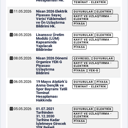
Hesaplaması Hk.
TEMINAT - ELEKTRIK
11.05.2026
Nisan 2026 Elektrik
DUYURULAR
ELEKTRIK
Piyasası Sayaç
KAYIT VE UZLAŞTIRMA -
Verisi Yüklemeleri
ELEKTRIK
ve Ön Uzlaştırma
PIYASA
Bildirimi Hk.
08.05.2026
Lisanssız Üretim
DUYURULAR
ELEKTRIK
Modülü (LÜM)
KAYIT VE UZLAŞTIRMA -
Kapsamında
ELEKTRIK
Yapılacak
PIYASA
Bildirimler
08.05.2026
Nisan 2026 Dönemi
ÇEVRESEL
DUYURULAR
Organize YEK-G
KAYIT VE UZLAŞTIRMA -
Piyasası
ELEKTRIK
Uzlaştırma
PIYASA
YEK-G
Bildirimi
06.05.2026
19 Mayıs Atatürk’ü
DUYURULAR
PIYASA
Anma Gençlik ve
TEMINAT - ELEKTRIK
Spor Bayramı Tatili
Teminat
Hesaplaması
Hakkında
05.05.2026
01.07.2021
DUYURULAR
ELEKTRIK
Tarihinden
KAYIT VE UZLAŞTIRMA -
31.12.2030
ELEKTRIK
Tarihine Kadar
PIYASA
İşletmeye Girecek
YEK Belgeli