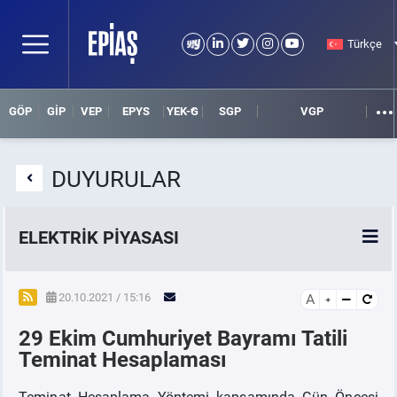
Türkçe
GÖP
GİP
VEP
EPYS
YEK-G
SGP
VGP
DUYURULAR
ELEKTRİK PİYASASI
SPOT ELEKTRİK PİYASALARI
20.10.2021 / 15:16
A
29 Ekim Cumhuriyet Bayramı Tatili
ÖRNEK FİNANS BELGELERİ
Teminat Hesaplaması
VADELİ ELEKTRİK PİYASASI
Teminat Hesaplama Yöntemi kapsamında Gün Öncesi