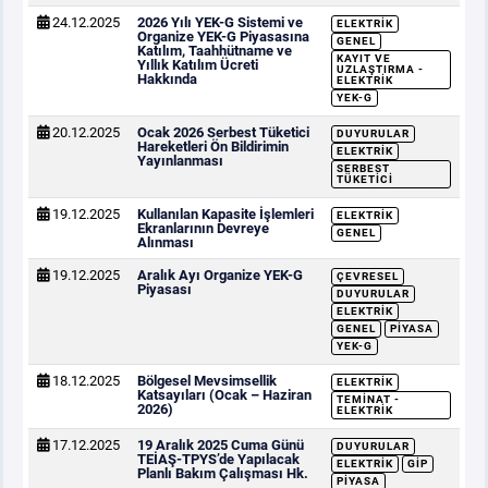
24.12.2025
2026 Yılı YEK-G Sistemi ve
ELEKTRIK
Organize YEK-G Piyasasına
GENEL
Katılım, Taahhütname ve
KAYIT VE
Yıllık Katılım Ücreti
UZLAŞTIRMA -
Hakkında
ELEKTRIK
YEK-G
20.12.2025
Ocak 2026 Serbest Tüketici
DUYURULAR
Hareketleri Ön Bildirimin
ELEKTRIK
Yayınlanması
SERBEST
TÜKETICI
19.12.2025
Kullanılan Kapasite İşlemleri
ELEKTRIK
Ekranlarının Devreye
GENEL
Alınması
19.12.2025
Aralık Ayı Organize YEK-G
ÇEVRESEL
Piyasası
DUYURULAR
ELEKTRIK
GENEL
PIYASA
YEK-G
18.12.2025
Bölgesel Mevsimsellik
ELEKTRIK
Katsayıları (Ocak – Haziran
TEMINAT -
2026)
ELEKTRIK
17.12.2025
19 Aralık 2025 Cuma Günü
DUYURULAR
TEİAŞ-TPYS’de Yapılacak
ELEKTRIK
GİP
Planlı Bakım Çalışması Hk.
PIYASA