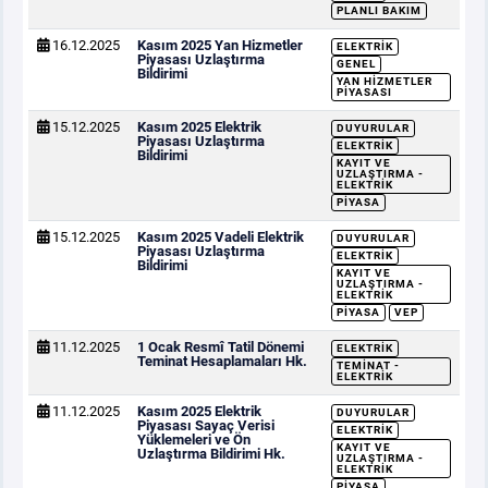
PLANLI BAKIM
16.12.2025
Kasım 2025 Yan Hizmetler
ELEKTRIK
Piyasası Uzlaştırma
GENEL
Bildirimi
YAN HIZMETLER
PIYASASI
15.12.2025
Kasım 2025 Elektrik
DUYURULAR
Piyasası Uzlaştırma
ELEKTRIK
Bildirimi
KAYIT VE
UZLAŞTIRMA -
ELEKTRIK
PIYASA
15.12.2025
Kasım 2025 Vadeli Elektrik
DUYURULAR
Piyasası Uzlaştırma
ELEKTRIK
Bildirimi
KAYIT VE
UZLAŞTIRMA -
ELEKTRIK
PIYASA
VEP
11.12.2025
1 Ocak Resmî Tatil Dönemi
ELEKTRIK
Teminat Hesaplamaları Hk.
TEMINAT -
ELEKTRIK
11.12.2025
Kasım 2025 Elektrik
DUYURULAR
Piyasası Sayaç Verisi
ELEKTRIK
Yüklemeleri ve Ön
KAYIT VE
Uzlaştırma Bildirimi Hk.
UZLAŞTIRMA -
ELEKTRIK
PIYASA