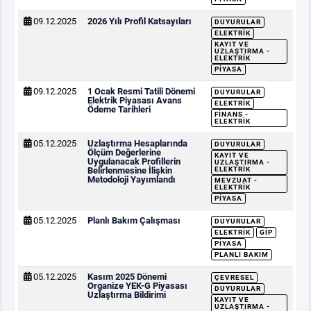
09.12.2025
2026 Yılı Profil Katsayıları
DUYURULAR
ELEKTRIK
KAYIT VE
UZLAŞTIRMA -
ELEKTRIK
PIYASA
09.12.2025
1 Ocak Resmi Tatili Dönemi
DUYURULAR
Elektrik Piyasası Avans
ELEKTRIK
Ödeme Tarihleri
FINANS -
ELEKTRIK
05.12.2025
Uzlaştırma Hesaplarında
DUYURULAR
Ölçüm Değerlerine
KAYIT VE
Uygulanacak Profillerin
UZLAŞTIRMA -
Belirlenmesine İlişkin
ELEKTRIK
Metodoloji Yayımlandı
MEVZUAT -
ELEKTRIK
PIYASA
05.12.2025
Planlı Bakım Çalışması
DUYURULAR
ELEKTRIK
GİP
PIYASA
PLANLI BAKIM
05.12.2025
Kasım 2025 Dönemi
ÇEVRESEL
Organize YEK-G Piyasası
DUYURULAR
Uzlaştırma Bildirimi
KAYIT VE
UZLAŞTIRMA -