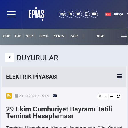
Türkçe
GÖP
GİP
VEP
EPYS
YEK-G
SGP
VGP
DUYURULAR
ELEKTRİK PİYASASI
SPOT ELEKTRİK PİYASALARI
20.10.2021 / 15:16
A
29 Ekim Cumhuriyet Bayramı Tatili
ÖRNEK FİNANS BELGELERİ
Teminat Hesaplaması
VADELİ ELEKTRİK PİYASASI
Teminat Hesaplama Yöntemi kapsamında Gün Öncesi