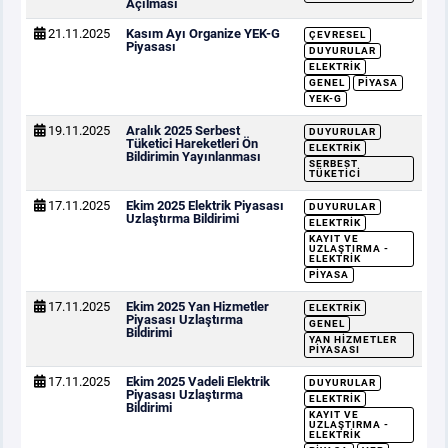
Açılması
21.11.2025
Kasım Ayı Organize YEK-G
ÇEVRESEL
Piyasası
DUYURULAR
ELEKTRIK
GENEL
PIYASA
YEK-G
19.11.2025
Aralık 2025 Serbest
DUYURULAR
Tüketici Hareketleri Ön
ELEKTRIK
Bildirimin Yayınlanması
SERBEST
TÜKETICI
17.11.2025
Ekim 2025 Elektrik Piyasası
DUYURULAR
Uzlaştırma Bildirimi
ELEKTRIK
KAYIT VE
UZLAŞTIRMA -
ELEKTRIK
PIYASA
17.11.2025
Ekim 2025 Yan Hizmetler
ELEKTRIK
Piyasası Uzlaştırma
GENEL
Bildirimi
YAN HIZMETLER
PIYASASI
17.11.2025
Ekim 2025 Vadeli Elektrik
DUYURULAR
Piyasası Uzlaştırma
ELEKTRIK
Bildirimi
KAYIT VE
UZLAŞTIRMA -
ELEKTRIK