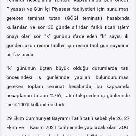
Piyasası ve Gün İçi Piyasası faaliyetleri için sunulması
PİYASA
KAYIT
SÜRECİ
gereken teminat tutarı (GÖGİ teminatı) hesabında
kullanılan ve son 30 günde sıfırdan farklı ticari işlem
SERBEST TÜKETİCİ
onayı olan son “k” gününü ifade eden “k” sayısı iki
günden uzun resmi tatiller için resmi tatil gün sayısının
MALİ UZLAŞTIRMA
bir fazlasıdır.
“k” gününün üçten büyük olduğu durumlarda tatil
TEMİNAT
öncesindeki iş günlerinde yapılan bulundurulması
gereken toplam teminat hesabında, bu kapsamda
BÜLTENLER
hesaplanan tutarın %75’i, tatili takip eden iş günlerinde
DUYURULAR
ise %100’ü kullanılmaktadır.
29 Ekim Cumhuriyet Bayramı Tatili tatili sebebiyle 26, 27
BT HİZMET YÖNETİM SİSTEMİ POLİTİKAMIZ
Ekim ve 1 Kasım 2021 tarihlerinde yapılacak olan GÖGİ