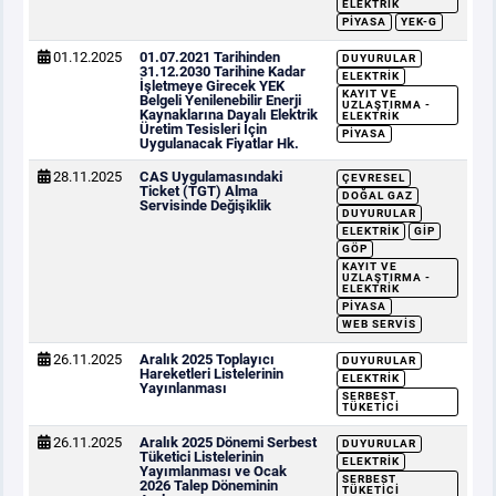
ELEKTRIK
PIYASA
YEK-G
01.12.2025
01.07.2021 Tarihinden
DUYURULAR
31.12.2030 Tarihine Kadar
ELEKTRIK
İşletmeye Girecek YEK
KAYIT VE
Belgeli Yenilenebilir Enerji
UZLAŞTIRMA -
Kaynaklarına Dayalı Elektrik
ELEKTRIK
Üretim Tesisleri İçin
PIYASA
Uygulanacak Fiyatlar Hk.
28.11.2025
CAS Uygulamasındaki
ÇEVRESEL
Ticket (TGT) Alma
DOĞAL GAZ
Servisinde Değişiklik
DUYURULAR
ELEKTRIK
GİP
GÖP
KAYIT VE
UZLAŞTIRMA -
ELEKTRIK
PIYASA
WEB SERVIS
26.11.2025
Aralık 2025 Toplayıcı
DUYURULAR
Hareketleri Listelerinin
ELEKTRIK
Yayınlanması
SERBEST
TÜKETICI
26.11.2025
Aralık 2025 Dönemi Serbest
DUYURULAR
Tüketici Listelerinin
ELEKTRIK
Yayımlanması ve Ocak
SERBEST
2026 Talep Döneminin
TÜKETICI