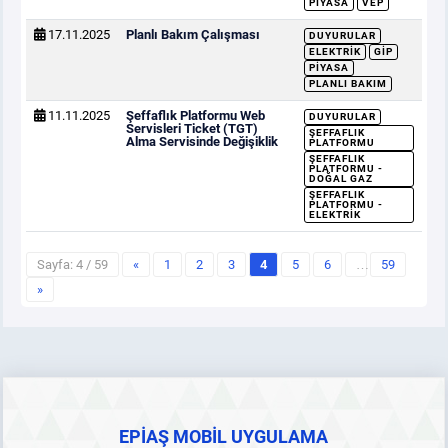
PIYASA
VEP
17.11.2025
Planlı Bakım Çalışması
DUYURULAR
ELEKTRIK
GİP
PIYASA
PLANLI BAKIM
11.11.2025
Şeffaflık Platformu Web
DUYURULAR
Servisleri Ticket (TGT)
ŞEFFAFLIK
Alma Servisinde Değişiklik
PLATFORMU
ŞEFFAFLIK
PLATFORMU -
DOĞAL GAZ
ŞEFFAFLIK
PLATFORMU -
ELEKTRIK
Sayfa: 4 / 59
«
1
2
3
4
5
6
…
59
»
EPİAŞ MOBİL UYGULAMA