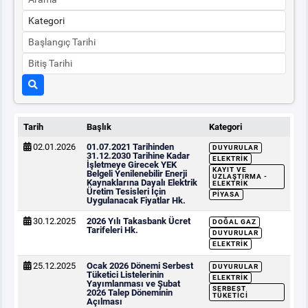
Tarih
Başlık
Kategori
02.01.2026
01.07.2021 Tarihinden
DUYURULAR
31.12.2030 Tarihine Kadar
ELEKTRIK
İşletmeye Girecek YEK
KAYIT VE
Belgeli Yenilenebilir Enerji
UZLAŞTIRMA -
Kaynaklarına Dayalı Elektrik
ELEKTRIK
Üretim Tesisleri İçin
PIYASA
Uygulanacak Fiyatlar Hk.
30.12.2025
2026 Yılı Takasbank Ücret
DOĞAL GAZ
Tarifeleri Hk.
DUYURULAR
ELEKTRIK
25.12.2025
Ocak 2026 Dönemi Serbest
DUYURULAR
Tüketici Listelerinin
ELEKTRIK
Yayımlanması ve Şubat
SERBEST
2026 Talep Döneminin
TÜKETICI
Açılması