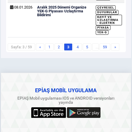
08.01.2026
Aralık 2025 Dönemi Organize
ÇEVRESEL
YEK-G Piyasası Uzlaştırma
DUYURULAR
Bildirimi
KAYIT VE
UZLAŞTIRMA
- ELEKTRIK
PIYASA
YEK-G
Sayfa: 3 / 59
«
1
2
3
4
5
…
59
»
EPİAŞ MOBİL UYGULAMA
EPİAŞ Mobil uygulaması IOS ve ANDROID versiyonları
yayında