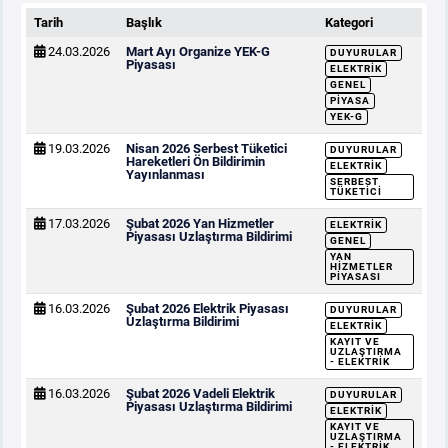
Tarih
Başlık
Kategori
24.03.2026
Mart Ayı Organize YEK-G
DUYURULAR
Piyasası
ELEKTRIK
GENEL
PIYASA
YEK-G
19.03.2026
Nisan 2026 Serbest Tüketici
DUYURULAR
Hareketleri Ön Bildirimin
ELEKTRIK
Yayınlanması
SERBEST
TÜKETICI
17.03.2026
Şubat 2026 Yan Hizmetler
ELEKTRIK
Piyasası Uzlaştırma Bildirimi
GENEL
YAN
HIZMETLER
PIYASASI
16.03.2026
Şubat 2026 Elektrik Piyasası
DUYURULAR
Uzlaştırma Bildirimi
ELEKTRIK
KAYIT VE
UZLAŞTIRMA
- ELEKTRIK
16.03.2026
Şubat 2026 Vadeli Elektrik
DUYURULAR
Piyasası Uzlaştırma Bildirimi
ELEKTRIK
KAYIT VE
UZLAŞTIRMA
- ELEKTRIK