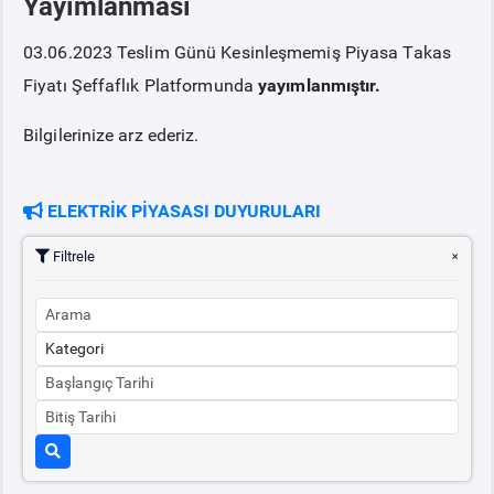
Yayımlanması
03.06.2023 Teslim Günü Kesinleşmemiş Piyasa Takas
PİYASA
KAYIT
SÜRECİ
Fiyatı Şeffaflık Platformunda
yayımlanmıştır.
SERBEST TÜKETİCİ
Bilgilerinize arz ederiz.
MALİ UZLAŞTIRMA
ELEKTRİK PİYASASI DUYURULARI
TEMİNAT
Filtrele
BÜLTENLER
DUYURULAR
BT HİZMET YÖNETİM SİSTEMİ POLİTİKAMIZ