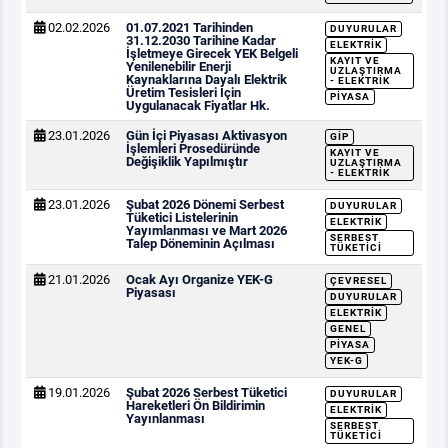
02.02.2026
01.07.2021 Tarihinden
DUYURULAR
31.12.2030 Tarihine Kadar
ELEKTRIK
İşletmeye Girecek YEK Belgeli
KAYIT VE
Yenilenebilir Enerji
UZLAŞTIRMA
Kaynaklarına Dayalı Elektrik
- ELEKTRIK
Üretim Tesisleri İçin
PIYASA
Uygulanacak Fiyatlar Hk.
23.01.2026
Gün İçi Piyasası Aktivasyon
GİP
İşlemleri Prosedüründe
KAYIT VE
Değişiklik Yapılmıştır
UZLAŞTIRMA
- ELEKTRIK
23.01.2026
Şubat 2026 Dönemi Serbest
DUYURULAR
Tüketici Listelerinin
ELEKTRIK
Yayımlanması ve Mart 2026
SERBEST
Talep Döneminin Açılması
TÜKETICI
21.01.2026
Ocak Ayı Organize YEK-G
ÇEVRESEL
Piyasası
DUYURULAR
ELEKTRIK
GENEL
PIYASA
YEK-G
19.01.2026
Şubat 2026 Serbest Tüketici
DUYURULAR
Hareketleri Ön Bildirimin
ELEKTRIK
Yayınlanması
SERBEST
TÜKETICI