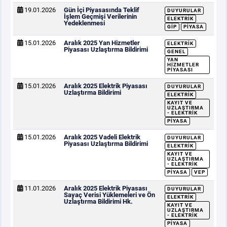
19.01.2026
Gün İçi Piyasasında Teklif
DUYURULAR
İşlem Geçmişi Verilerinin
ELEKTRIK
Yedeklenmesi
GİP
PIYASA
15.01.2026
Aralık 2025 Yan Hizmetler
ELEKTRIK
Piyasası Uzlaştırma Bildirimi
GENEL
YAN
HIZMETLER
PIYASASI
15.01.2026
Aralık 2025 Elektrik Piyasası
DUYURULAR
Uzlaştırma Bildirimi
ELEKTRIK
KAYIT VE
UZLAŞTIRMA
- ELEKTRIK
PIYASA
15.01.2026
Aralık 2025 Vadeli Elektrik
DUYURULAR
Piyasası Uzlaştırma Bildirimi
ELEKTRIK
KAYIT VE
UZLAŞTIRMA
- ELEKTRIK
PIYASA
VEP
11.01.2026
Aralık 2025 Elektrik Piyasası
DUYURULAR
Sayaç Verisi Yüklemeleri ve Ön
ELEKTRIK
Uzlaştırma Bildirimi Hk.
KAYIT VE
UZLAŞTIRMA
- ELEKTRIK
PIYASA