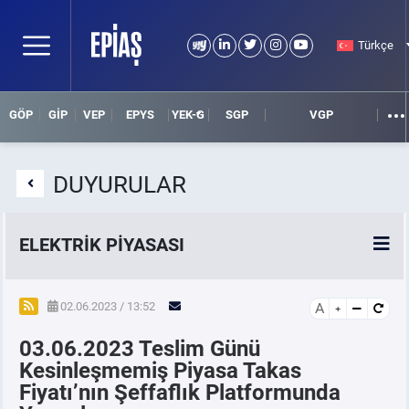
Türkçe
GÖP
GİP
VEP
EPYS
YEK-G
SGP
VGP
DUYURULAR
ELEKTRİK PİYASASI
SPOT ELEKTRİK PİYASALARI
02.06.2023 / 13:52
A
03.06.2023 Teslim Günü
ÖRNEK FİNANS BELGELERİ
Kesinleşmemiş Piyasa Takas
Fiyatı’nın Şeffaflık Platformunda
VADELİ ELEKTRİK PİYASASI