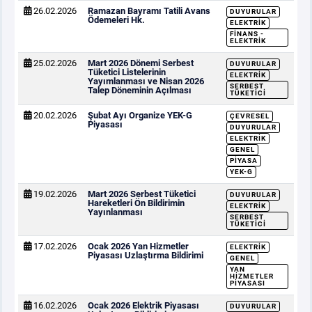
26.02.2026
Ramazan Bayramı Tatili Avans
DUYURULAR
Ödemeleri Hk.
ELEKTRIK
FINANS -
ELEKTRIK
25.02.2026
Mart 2026 Dönemi Serbest
DUYURULAR
Tüketici Listelerinin
ELEKTRIK
Yayımlanması ve Nisan 2026
SERBEST
Talep Döneminin Açılması
TÜKETICI
20.02.2026
Şubat Ayı Organize YEK-G
ÇEVRESEL
Piyasası
DUYURULAR
ELEKTRIK
GENEL
PIYASA
YEK-G
19.02.2026
Mart 2026 Serbest Tüketici
DUYURULAR
Hareketleri Ön Bildirimin
ELEKTRIK
Yayınlanması
SERBEST
TÜKETICI
17.02.2026
Ocak 2026 Yan Hizmetler
ELEKTRIK
Piyasası Uzlaştırma Bildirimi
GENEL
YAN
HIZMETLER
PIYASASI
16.02.2026
Ocak 2026 Elektrik Piyasası
DUYURULAR