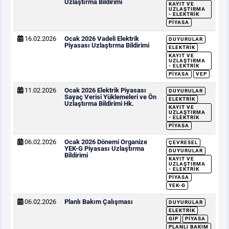
Uzlaştırma Bildirimi
KAYIT VE
UZLAŞTIRMA
- ELEKTRIK
PIYASA
16.02.2026
Ocak 2026 Vadeli Elektrik
DUYURULAR
Piyasası Uzlaştırma Bildirimi
ELEKTRIK
KAYIT VE
UZLAŞTIRMA
- ELEKTRIK
PIYASA
VEP
11.02.2026
Ocak 2026 Elektrik Piyasası
DUYURULAR
Sayaç Verisi Yüklemeleri ve Ön
ELEKTRIK
Uzlaştırma Bildirimi Hk.
KAYIT VE
UZLAŞTIRMA
- ELEKTRIK
PIYASA
06.02.2026
Ocak 2026 Dönemi Organize
ÇEVRESEL
YEK-G Piyasası Uzlaştırma
DUYURULAR
Bildirimi
KAYIT VE
UZLAŞTIRMA
- ELEKTRIK
PIYASA
YEK-G
06.02.2026
Planlı Bakım Çalışması
DUYURULAR
ELEKTRIK
GİP
PIYASA
PLANLI BAKIM