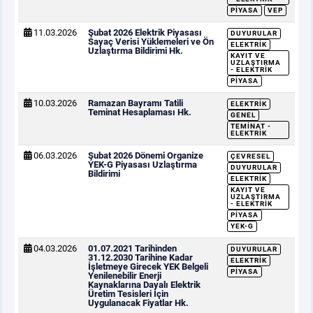
PIYASA
VEP
11.03.2026
Şubat 2026 Elektrik Piyasası
DUYURULAR
Sayaç Verisi Yüklemeleri ve Ön
ELEKTRIK
Uzlaştırma Bildirimi Hk.
KAYIT VE
UZLAŞTIRMA
- ELEKTRIK
PIYASA
10.03.2026
Ramazan Bayramı Tatili
ELEKTRIK
Teminat Hesaplaması Hk.
GENEL
TEMINAT -
ELEKTRIK
06.03.2026
Şubat 2026 Dönemi Organize
ÇEVRESEL
YEK-G Piyasası Uzlaştırma
DUYURULAR
Bildirimi
ELEKTRIK
KAYIT VE
UZLAŞTIRMA
- ELEKTRIK
PIYASA
YEK-G
04.03.2026
01.07.2021 Tarihinden
DUYURULAR
31.12.2030 Tarihine Kadar
ELEKTRIK
İşletmeye Girecek YEK Belgeli
PIYASA
Yenilenebilir Enerji
Kaynaklarına Dayalı Elektrik
Üretim Tesisleri İçin
Uygulanacak Fiyatlar Hk.