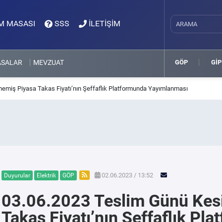
M MASASI
SSS
İLETİŞİM
ASALAR
MEVZUAT
GÖP
GİP
emiş Piyasa Takas Fiyatı’nın Şeffaflık Platformunda Yayımlanması
02.06.2023 / 13:52
Duyurular
Elektrik
GÖP
03.06.2023 Teslim Günü Kes
Takas Fiyatı’nın Şeffaflık P