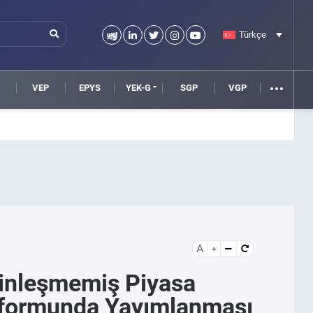
Türkçe
VEP
EPYS
YEK-G
SGP
VGP
A
inleşmemiş Piyasa
latformunda Yayımlanması