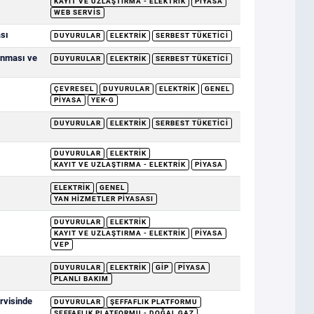
KAYIT VE UZLAŞTIRMA - ELEKTRIK
PIYASA
WEB SERVIS
ası
DUYURULAR
ELEKTRIK
SERBEST TÜKETICI
anması ve
DUYURULAR
ELEKTRIK
SERBEST TÜKETICI
ÇEVRESEL
DUYURULAR
ELEKTRIK
GENEL
PIYASA
YEK-G
DUYURULAR
ELEKTRIK
SERBEST TÜKETICI
DUYURULAR
ELEKTRIK
KAYIT VE UZLAŞTIRMA - ELEKTRIK
PIYASA
ELEKTRIK
GENEL
YAN HIZMETLER PIYASASI
DUYURULAR
ELEKTRIK
KAYIT VE UZLAŞTIRMA - ELEKTRIK
PIYASA
VEP
DUYURULAR
ELEKTRIK
GİP
PIYASA
PLANLI BAKIM
rvisinde
DUYURULAR
ŞEFFAFLIK PLATFORMU
ŞEFFAFLIK PLATFORMU - DOĞAL GAZ