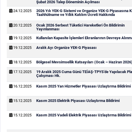
Şubat 2026 Talep Döneminin Açılması
24.12.2025
2026 Yılı YEK-G Sistemi ve Organize YEK-G Piyasasına Ka
Taahhütname ve Yıllık Katılım Ücreti Hakkında
20.12.2025
Ocak 2026 Serbest Tüketici Hareketleri Ön Bildirimin
Yayınlanması
19.12.2025
Kullanılan Kapasite İşlemleri Ekranlarının Devreye Alınm
19.12.2025
Aralık Ayı Organize YEK-G Piyasası
18.12.2025
Bölgesel Mevsimsellik Katsayıları (Ocak – Haziran 2026
17.12.2025
19 Aralık 2025 Cuma Günü TEİAŞ-TPYS’de Yapılacak Pla
Çalışması Hk.
16.12.2025
Kasım 2025 Yan Hizmetler Piyasası Uzlaştırma Bildirimi
15.12.2025
Kasım 2025 Elektrik Piyasası Uzlaştırma Bildirimi
15.12.2025
Kasım 2025 Vadeli Elektrik Piyasası Uzlaştırma Bildirimi