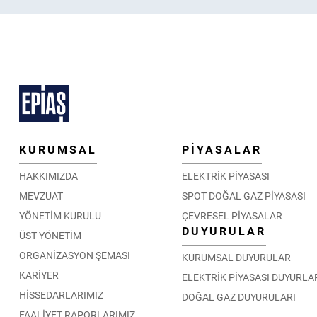
KURUMSAL
PİYASALAR
HAKKIMIZDA
ELEKTRİK PİYASASI
MEVZUAT
SPOT DOĞAL GAZ PİYASASI
YÖNETİM KURULU
ÇEVRESEL PİYASALAR
DUYURULAR
ÜST YÖNETİM
ORGANİZASYON ŞEMASI
KURUMSAL DUYURULAR
KARİYER
ELEKTRİK PİYASASI DUYURLA
HİSSEDARLARIMIZ
DOĞAL GAZ DUYURULARI
FAALİYET RAPORLARIMIZ