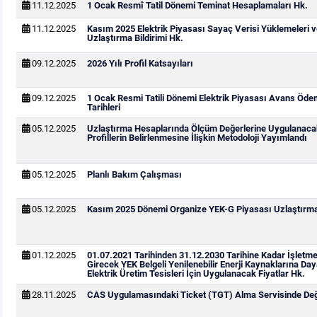
11.12.2025
1 Ocak Resmî Tatil Dönemi Teminat Hesaplamaları Hk.
11.12.2025
Kasım 2025 Elektrik Piyasası Sayaç Verisi Yüklemeleri 
Uzlaştırma Bildirimi Hk.
09.12.2025
2026 Yılı Profil Katsayıları
09.12.2025
1 Ocak Resmi Tatili Dönemi Elektrik Piyasası Avans Öd
Tarihleri
05.12.2025
Uzlaştırma Hesaplarında Ölçüm Değerlerine Uygulanaca
Profillerin Belirlenmesine İlişkin Metodoloji Yayımlandı
05.12.2025
Planlı Bakım Çalışması
05.12.2025
Kasım 2025 Dönemi Organize YEK-G Piyasası Uzlaştırma 
01.12.2025
01.07.2021 Tarihinden 31.12.2030 Tarihine Kadar İşletm
Girecek YEK Belgeli Yenilenebilir Enerji Kaynaklarına Day
Elektrik Üretim Tesisleri İçin Uygulanacak Fiyatlar Hk.
28.11.2025
CAS Uygulamasındaki Ticket (TGT) Alma Servisinde Deği