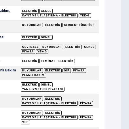
tılım,
ELEKTRIK
GENEL
KAYIT VE UZLAŞTIRMA - ELEKTRIK
YEK-G
DUYURULAR
ELEKTRIK
SERBEST TÜKETICI
ası
ELEKTRIK
GENEL
ÇEVRESEL
DUYURULAR
ELEKTRIK
GENEL
PIYASA
YEK-G
)
ELEKTRIK
TEMINAT - ELEKTRIK
nlı Bakım
DUYURULAR
ELEKTRIK
GİP
PIYASA
PLANLI BAKIM
ELEKTRIK
GENEL
YAN HIZMETLER PIYASASI
DUYURULAR
ELEKTRIK
KAYIT VE UZLAŞTIRMA - ELEKTRIK
PIYASA
DUYURULAR
ELEKTRIK
KAYIT VE UZLAŞTIRMA - ELEKTRIK
PIYASA
VEP