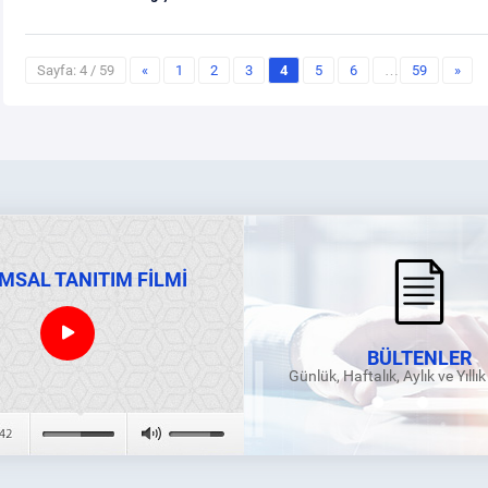
Sayfa: 4 / 59
«
1
2
3
4
5
6
…
59
»
MSAL TANITIM FİLMİ
BÜLTENLER
Günlük, Haftalık, Aylık ve Yıllı