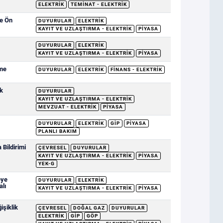
ELEKTRIK
TEMINAT - ELEKTRIK
ve Ön
DUYURULAR
ELEKTRIK
KAYIT VE UZLAŞTIRMA - ELEKTRIK
PIYASA
DUYURULAR
ELEKTRIK
KAYIT VE UZLAŞTIRMA - ELEKTRIK
PIYASA
eme
DUYURULAR
ELEKTRIK
FINANS - ELEKTRIK
k
DUYURULAR
KAYIT VE UZLAŞTIRMA - ELEKTRIK
MEVZUAT - ELEKTRIK
PIYASA
DUYURULAR
ELEKTRIK
GİP
PIYASA
PLANLI BAKIM
Bildirimi
ÇEVRESEL
DUYURULAR
KAYIT VE UZLAŞTIRMA - ELEKTRIK
PIYASA
YEK-G
eye
DUYURULAR
ELEKTRIK
alı
KAYIT VE UZLAŞTIRMA - ELEKTRIK
PIYASA
şiklik
ÇEVRESEL
DOĞAL GAZ
DUYURULAR
ELEKTRIK
GİP
GÖP