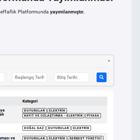
effaflık Platformunda
yayımlanmıştır.
Kategori
eye
DUYURULAR
ELEKTRIK
alı
KAYIT VE UZLAŞTIRMA - ELEKTRIK
PIYASA
DOĞAL GAZ
DUYURULAR
ELEKTRIK
nması ve
DUYURULAR
ELEKTRIK
SERBEST TÜKETICI