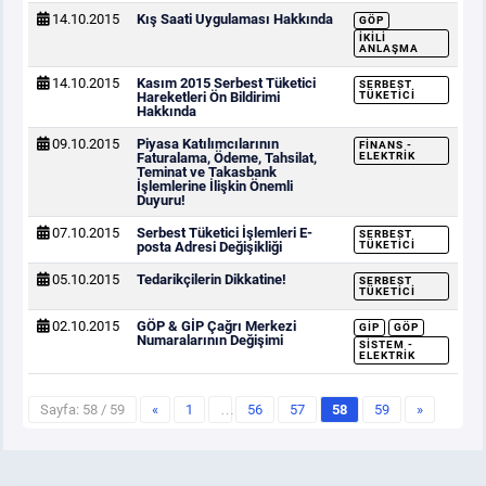
14.10.2015
Kış Saati Uygulaması Hakkında
GÖP
İKILI
ANLAŞMA
14.10.2015
Kasım 2015 Serbest Tüketici
SERBEST
Hareketleri Ön Bildirimi
TÜKETICI
Hakkında
09.10.2015
Piyasa Katılımcılarının
FINANS -
Faturalama, Ödeme, Tahsilat,
ELEKTRIK
Teminat ve Takasbank
İşlemlerine İlişkin Önemli
Duyuru!
07.10.2015
Serbest Tüketici İşlemleri E-
SERBEST
posta Adresi Değişikliği
TÜKETICI
05.10.2015
Tedarikçilerin Dikkatine!
SERBEST
TÜKETICI
02.10.2015
GÖP & GİP Çağrı Merkezi
GİP
GÖP
Numaralarının Değişimi
SISTEM -
ELEKTRIK
Sayfa: 58 / 59
«
1
…
56
57
58
59
»