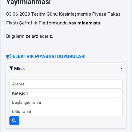
Yayımlanması
03.06.2023 Teslim Günü Kesinleşmemiş Piyasa Takas
PİYASA
KAYIT
SÜRECİ
Fiyatı Şeffaflık Platformunda
yayımlanmıştır.
SERBEST TÜKETİCİ
Bilgilerinize arz ederiz.
MALİ UZLAŞTIRMA
ELEKTRİK PİYASASI DUYURULARI
TEMİNAT
Filtrele
BÜLTENLER
DUYURULAR
BT HİZMET YÖNETİM SİSTEMİ POLİTİKAMIZ