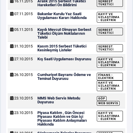
16.11.2015
Aralık 2015 Serbest Tüketici
SERBEST
Hareketleri Ön Bildirimi
TÜKETICI
07.11.2015
Bakanlar Kurulu Yaz Saati
KAYIT VE
Uygulaması Kararı Hakkında
UZLAŞTIRMA
- ELEKTRIK
05.11.2015
Kaydı Mevcut Olmayan Serbest
SERBEST
Tüketici Ölçüm Noktalarının
TÜKETICI
Talebi
31.10.2015
Kasım 2015 Serbest Tüketici
SERBEST
Kesinleşmiş Listeler
TÜKETICI
27.10.2015
Kış Saati Uygulaması Duyurusu
KAYIT VE
UZLAŞTIRMA
- ELEKTRIK
26.10.2015
Cumhuriyet Bayramı Ödeme ve
FINANS -
Teminat Duyurusu
ELEKTRIK
KAYIT VE
UZLAŞTIRMA
- ELEKTRIK
23.10.2015
MMS Web Servis Metodu
GÖP
Duyurusu
WEB SERVIS
23.10.2015
Piyasa Katılım , Gün Öncesi
KAYIT VE
Piyasası Katılım ve Gün İçi
UZLAŞTIRMA
- ELEKTRIK
Piyasası Katılım Anlaşmaları
Hakkında