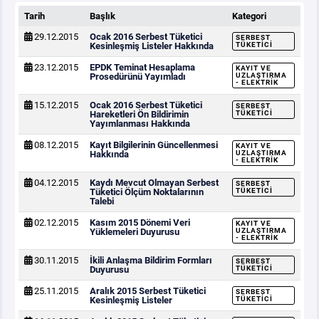
Tarih
Başlık
Kategori
29.12.2015
Ocak 2016 Serbest Tüketici
SERBEST
Kesinleşmiş Listeler Hakkında
TÜKETICI
23.12.2015
EPDK Teminat Hesaplama
KAYIT VE
Prosedürünü Yayımladı
UZLAŞTIRMA
- ELEKTRIK
15.12.2015
Ocak 2016 Serbest Tüketici
SERBEST
Hareketleri Ön Bildirimin
TÜKETICI
Yayımlanması Hakkında
08.12.2015
Kayıt Bilgilerinin Güncellenmesi
KAYIT VE
Hakkında
UZLAŞTIRMA
- ELEKTRIK
04.12.2015
Kaydı Mevcut Olmayan Serbest
SERBEST
Tüketici Ölçüm Noktalarının
TÜKETICI
Talebi
02.12.2015
Kasım 2015 Dönemi Veri
KAYIT VE
Yüklemeleri Duyurusu
UZLAŞTIRMA
- ELEKTRIK
30.11.2015
İkili Anlaşma Bildirim Formları
SERBEST
Duyurusu
TÜKETICI
25.11.2015
Aralık 2015 Serbest Tüketici
SERBEST
Kesinleşmiş Listeler
TÜKETICI