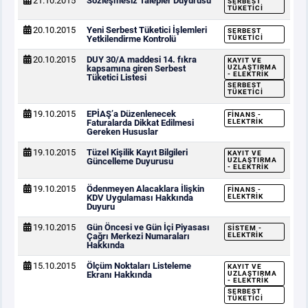
21.10.2015
Sözleşmesiz Talepler Duyurusu
SERBEST
TÜKETICI
20.10.2015
Yeni Serbest Tüketici İşlemleri
SERBEST
Yetkilendirme Kontrolü
TÜKETICI
20.10.2015
DUY 30/A maddesi 14. fıkra
KAYIT VE
kapsamına giren Serbest
UZLAŞTIRMA
- ELEKTRIK
Tüketici Listesi
SERBEST
TÜKETICI
19.10.2015
EPİAŞ’a Düzenlenecek
FINANS -
Faturalarda Dikkat Edilmesi
ELEKTRIK
Gereken Hususlar
19.10.2015
Tüzel Kişilik Kayıt Bilgileri
KAYIT VE
Güncelleme Duyurusu
UZLAŞTIRMA
- ELEKTRIK
19.10.2015
Ödenmeyen Alacaklara İlişkin
FINANS -
KDV Uygulaması Hakkında
ELEKTRIK
Duyuru
19.10.2015
Gün Öncesi ve Gün İçi Piyasası
SISTEM -
Çağrı Merkezi Numaraları
ELEKTRIK
Hakkında
15.10.2015
Ölçüm Noktaları Listeleme
KAYIT VE
Ekranı Hakkında
UZLAŞTIRMA
- ELEKTRIK
SERBEST
TÜKETICI