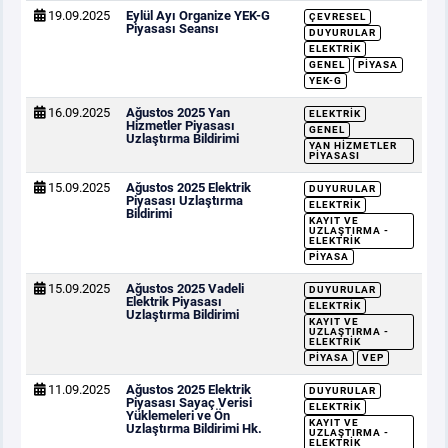
19.09.2025
Eylül Ayı Organize YEK-G
ÇEVRESEL
Piyasası Seansı
DUYURULAR
ELEKTRIK
GENEL
PIYASA
YEK-G
16.09.2025
Ağustos 2025 Yan
ELEKTRIK
Hizmetler Piyasası
GENEL
Uzlaştırma Bildirimi
YAN HIZMETLER
PIYASASI
15.09.2025
Ağustos 2025 Elektrik
DUYURULAR
Piyasası Uzlaştırma
ELEKTRIK
Bildirimi
KAYIT VE
UZLAŞTIRMA -
ELEKTRIK
PIYASA
15.09.2025
Ağustos 2025 Vadeli
DUYURULAR
Elektrik Piyasası
ELEKTRIK
Uzlaştırma Bildirimi
KAYIT VE
UZLAŞTIRMA -
ELEKTRIK
PIYASA
VEP
11.09.2025
Ağustos 2025 Elektrik
DUYURULAR
Piyasası Sayaç Verisi
ELEKTRIK
Yüklemeleri ve Ön
KAYIT VE
Uzlaştırma Bildirimi Hk.
UZLAŞTIRMA -
ELEKTRIK