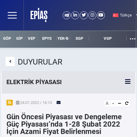
Türkçe
GÖP
GİP
VEP
EPYS
YEK-G
SGP
VGP
DUYURULAR
ELEKTRİK PİYASASI
SPOT ELEKTRİK PİYASALARI
24.01.2022 / 16:13
A
Gün Öncesi Piyasası ve Dengeleme
ÖRNEK FİNANS BELGELERİ
Güç Piyasası’nda 1-28 Şubat 2022
İçin Azami Fiyat Belirlenmesi
VADELİ ELEKTRİK PİYASASI