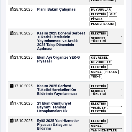
28.10.2025
Planlı Bakım Çalışması
DUYURULAR
ELEKTRIK
GİP
PIYASA
PLANLI BAKIM
23.10.2025
Kasım 2025 Dönemi Serbest
ELEKTRIK
Tüketici Listelerinin
SERBEST
Yayımlanması ve Aralık
TÜKETICI
2025 Talep Döneminin
Açılması
21.10.2025
Ekim Ayı Organize YEK-G
ÇEVRESEL
Piyasası
DUYURULAR
ELEKTRIK
GENEL
PIYASA
YEK-G
17.10.2025
Kasım 2025 Serbest
ELEKTRIK
Tüketici Hareketleri Ön
SERBEST
Bildirimin Yayınlanması
TÜKETICI
17.10.2025
29 Ekim Cumhuriyet
ELEKTRIK
Bayramı Teminat
TEMINAT -
Hesaplamaları Hk.
ELEKTRIK
15.10.2025
Eylül 2025 Yan Hizmetler
ELEKTRIK
Piyasası Uzlaştırma
GENEL
Bildirimi
YAN HIZMETLER