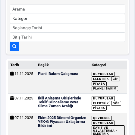
Tarih
Başlık
Kategori
11.11.2025
Planlı Bakım Çalışması
DUYURULAR
ELEKTRIK
GİP
PIYASA
PLANLI BAKIM
07.11.2025
İkili Anlaşma Girişlerinde
DUYURULAR
Teklif Güncelleme veya
ELEKTRIK
GÖP
Silme Zaman Aralığı
PIYASA
07.11.2025
Ekim 2025 Dönemi Organize
ÇEVRESEL
YEK-G Piyasası Uzlaştırma
DUYURULAR
Bildirimi
KAYIT VE
UZLAŞTIRMA -
ELEKTRIK