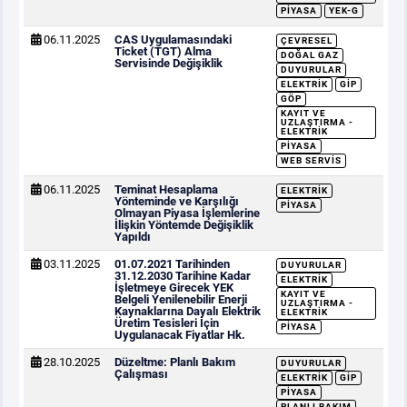
PIYASA
YEK-G
06.11.2025
CAS Uygulamasındaki
ÇEVRESEL
Ticket (TGT) Alma
DOĞAL GAZ
Servisinde Değişiklik
DUYURULAR
ELEKTRIK
GİP
GÖP
KAYIT VE
UZLAŞTIRMA -
ELEKTRIK
PIYASA
WEB SERVIS
06.11.2025
Teminat Hesaplama
ELEKTRIK
Yönteminde ve Karşılığı
PIYASA
Olmayan Piyasa İşlemlerine
İlişkin Yöntemde Değişiklik
Yapıldı
03.11.2025
01.07.2021 Tarihinden
DUYURULAR
31.12.2030 Tarihine Kadar
ELEKTRIK
İşletmeye Girecek YEK
KAYIT VE
Belgeli Yenilenebilir Enerji
UZLAŞTIRMA -
Kaynaklarına Dayalı Elektrik
ELEKTRIK
Üretim Tesisleri İçin
PIYASA
Uygulanacak Fiyatlar Hk.
28.10.2025
Düzeltme: Planlı Bakım
DUYURULAR
Çalışması
ELEKTRIK
GİP
PIYASA
PLANLI BAKIM