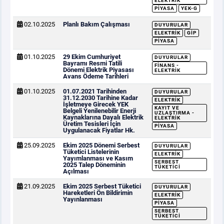
ELEKTRIK
PIYASA
YEK-G
02.10.2025
Planlı Bakım Çalışması
DUYURULAR
ELEKTRIK
GİP
PIYASA
01.10.2025
29 Ekim Cumhuriyet
DUYURULAR
Bayramı Resmi Tatili
FINANS -
Dönemi Elektrik Piyasası
ELEKTRIK
Avans Ödeme Tarihleri
01.10.2025
01.07.2021 Tarihinden
DUYURULAR
31.12.2030 Tarihine Kadar
ELEKTRIK
İşletmeye Girecek YEK
KAYIT VE
Belgeli Yenilenebilir Enerji
UZLAŞTIRMA -
Kaynaklarına Dayalı Elektrik
ELEKTRIK
Üretim Tesisleri İçin
PIYASA
Uygulanacak Fiyatlar Hk.
25.09.2025
Ekim 2025 Dönemi Serbest
DUYURULAR
Tüketici Listelerinin
ELEKTRIK
Yayımlanması ve Kasım
SERBEST
2025 Talep Döneminin
TÜKETICI
Açılması
21.09.2025
Ekim 2025 Serbest Tüketici
DUYURULAR
Hareketleri Ön Bildirimin
ELEKTRIK
Yayınlanması
PIYASA
SERBEST
TÜKETICI