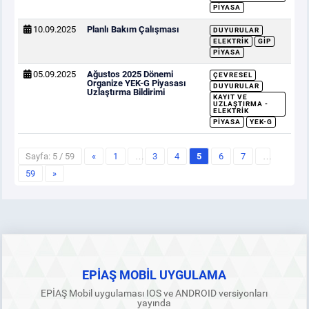
PIYASA
10.09.2025
Planlı Bakım Çalışması
DUYURULAR
ELEKTRIK
GİP
PIYASA
05.09.2025
Ağustos 2025 Dönemi
ÇEVRESEL
Organize YEK-G Piyasası
DUYURULAR
Uzlaştırma Bildirimi
KAYIT VE
UZLAŞTIRMA -
ELEKTRIK
PIYASA
YEK-G
Sayfa: 5 / 59
«
1
…
3
4
5
6
7
…
59
»
EPİAŞ MOBİL UYGULAMA
EPİAŞ Mobil uygulaması IOS ve ANDROID versiyonları
yayında