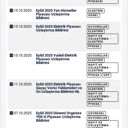
PIYASASI
15.10.2025
Eylül 2025 Yan Hizmetler
ELEKTRIK
Piyasası Uzlaştırma
GENEL
Bildirimi
15.10.2025
Eylül 2025 Elektrik Piyasası
DUYURULAR
Uzlaştırma Bildirimi
ELEKTRIK
KAYIT VE
UZLAŞTIRMA -
ELEKTRIK
PIYASA
15.10.2025
Eylül 2025 Vadeli Elektrik
DUYURULAR
Piyasası Uzlaştırma
ELEKTRIK
Bildirimi
KAYIT VE
UZLAŞTIRMA -
ELEKTRIK
PIYASA
VEP
11.10.2025
Eylül 2025 Elektrik Piyasası
DUYURULAR
Sayaç Verisi Yüklemeleri ve
ELEKTRIK
Ön Uzlaştırma Bildirimi Hk.
KAYIT VE
UZLAŞTIRMA -
ELEKTRIK
PIYASA
07.10.2025
Eylül 2025 Dönemi Organize
ÇEVRESEL
YEK-G Piyasası Uzlaştırma
DUYURULAR
Bildirimi
KAYIT VE
UZLAŞTIRMA -