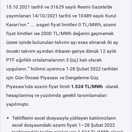
15.10.2021 tarihli ve 31629 sayılı Resmi Gazete’de
PİYASA
KAYIT
SÜRECİ
yayımlanan 14/10/2021 tarihli ve 10489 sayılı Kurul
Kararı’nın “ … asgari fiyat limitleri 0 TL/MWh
,
azami
SERBEST TÜKETİCİ
fiyat limitleri ise 2000 TL/MWh değerini geçmemek
üzere içinde bulunulan takvim ayı esas alınarak iki ay
MALİ UZLAŞTIRMA
önceki takvim ayından itibaren geriye dönük 12 aylık
PTF ağırlıklı ortalamalarının 3 (üç) katı
olarak
TEMİNAT
uygulanır.
.” hükmü uyarınca 1-28 Şubat 2022 tarihleri
için Gün Öncesi Piyasası ve Dengeleme Güç
BÜLTENLER
Piyasası’nda azami fiyat limiti
1.524 TL/MWh
olarak
hesaplanmış ve yazılımda gerekli tanımlamaları
DUYURULAR
yapılmıştır.
BT HİZMET YÖNETİM SİSTEMİ POLİTİKAMIZ
Tekliflerini excel dosyasıyla yükleyen katılımcıların
excel dosyasındaki azami fiyatı 1–28 Şubat 2022