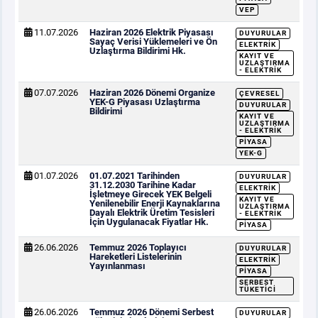
VEP
11.07.2026
Haziran 2026 Elektrik Piyasası
DUYURULAR
Sayaç Verisi Yüklemeleri ve Ön
ELEKTRIK
Uzlaştırma Bildirimi Hk.
KAYIT VE
UZLAŞTIRMA
- ELEKTRIK
07.07.2026
Haziran 2026 Dönemi Organize
ÇEVRESEL
YEK-G Piyasası Uzlaştırma
DUYURULAR
Bildirimi
KAYIT VE
UZLAŞTIRMA
- ELEKTRIK
PIYASA
YEK-G
01.07.2026
01.07.2021 Tarihinden
DUYURULAR
31.12.2030 Tarihine Kadar
ELEKTRIK
İşletmeye Girecek YEK Belgeli
KAYIT VE
Yenilenebilir Enerji Kaynaklarına
UZLAŞTIRMA
Dayalı Elektrik Üretim Tesisleri
- ELEKTRIK
İçin Uygulanacak Fiyatlar Hk.
PIYASA
26.06.2026
Temmuz 2026 Toplayıcı
DUYURULAR
Hareketleri Listelerinin
ELEKTRIK
Yayınlanması
PIYASA
SERBEST
TÜKETICI
26.06.2026
Temmuz 2026 Dönemi Serbest
DUYURULAR