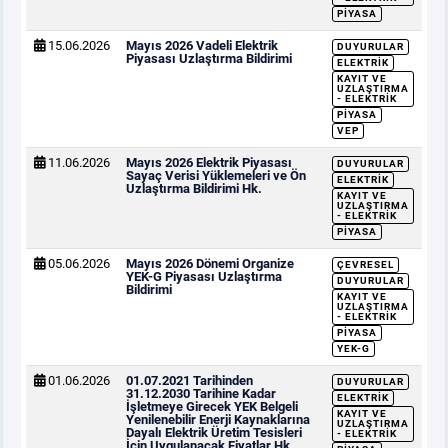
PIYASA
15.06.2026
Mayıs 2026 Vadeli Elektrik
DUYURULAR
Piyasası Uzlaştırma Bildirimi
ELEKTRIK
KAYIT VE
UZLAŞTIRMA
- ELEKTRIK
PIYASA
VEP
11.06.2026
Mayıs 2026 Elektrik Piyasası
DUYURULAR
Sayaç Verisi Yüklemeleri ve Ön
ELEKTRIK
Uzlaştırma Bildirimi Hk.
KAYIT VE
UZLAŞTIRMA
- ELEKTRIK
PIYASA
05.06.2026
Mayıs 2026 Dönemi Organize
ÇEVRESEL
YEK-G Piyasası Uzlaştırma
DUYURULAR
Bildirimi
KAYIT VE
UZLAŞTIRMA
- ELEKTRIK
PIYASA
YEK-G
01.06.2026
01.07.2021 Tarihinden
DUYURULAR
31.12.2030 Tarihine Kadar
ELEKTRIK
İşletmeye Girecek YEK Belgeli
KAYIT VE
Yenilenebilir Enerji Kaynaklarına
UZLAŞTIRMA
Dayalı Elektrik Üretim Tesisleri
- ELEKTRIK
İçin Uygulanacak Fiyatlar Hk.