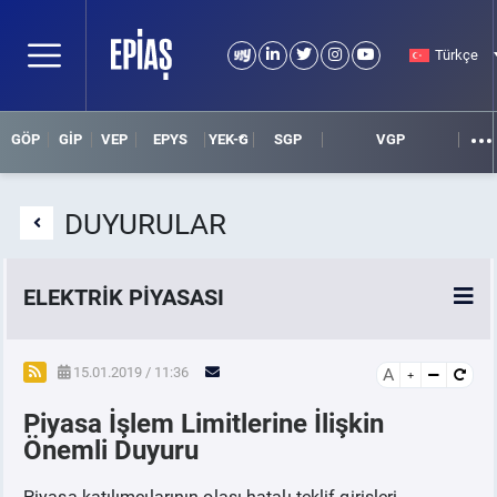
Türkçe
GÖP
GİP
VEP
EPYS
YEK-G
SGP
VGP
DUYURULAR
ELEKTRİK PİYASASI
SPOT ELEKTRİK PİYASALARI
15.01.2019 / 11:36
A
Piyasa İşlem Limitlerine İlişkin
ÖRNEK FİNANS BELGELERİ
Önemli Duyuru
VADELİ ELEKTRİK PİYASASI
Piyasa katılımcılarının olası hatalı teklif girişleri