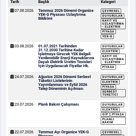
Tarih
Başlık
Kategori
07.08.2026
Temmuz 2026 Dönemi Organize
ÇEVRESEL
YEK-G Piyasası Uzlaştırma
DUYURULAR
Bildirimi
KAYIT VE
UZLAŞTIRMA
- ELEKTRIK
PIYASA
YEK-G
03.08.2026
01.07.2021 Tarihinden
DUYURULAR
31.12.2030 Tarihine Kadar
ELEKTRIK
İşletmeye Girecek YEK Belgeli
KAYIT VE
Yenilenebilir Enerji Kaynaklarına
UZLAŞTIRMA
Dayalı Elektrik Üretim Tesisleri
- ELEKTRIK
İçin Uygulanacak Fiyatlar Hk.
PIYASA
24.07.2026
Ağustos 2026 Dönemi Serbest
DUYURULAR
Tüketici Listelerinin
ELEKTRIK
Yayımlanması ve Eylül 2026
PIYASA
Talep Döneminin Açılması
SERBEST
TÜKETICI
23.07.2026
Planlı Bakım Çalışması
DUYURULAR
ELEKTRIK
GİP
PIYASA
PLANLI
BAKIM
22.07.2026
Temmuz Ayı Organize YEK-G
ÇEVRESEL
Piyasası