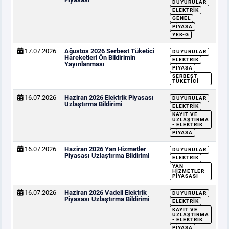
DUYURULAR
ELEKTRIK
GENEL
PIYASA
YEK-G
17.07.2026
Ağustos 2026 Serbest Tüketici
DUYURULAR
Hareketleri Ön Bildirimin
ELEKTRIK
Yayınlanması
PIYASA
SERBEST
TÜKETICI
16.07.2026
Haziran 2026 Elektrik Piyasası
DUYURULAR
Uzlaştırma Bildirimi
ELEKTRIK
KAYIT VE
UZLAŞTIRMA
- ELEKTRIK
PIYASA
16.07.2026
Haziran 2026 Yan Hizmetler
DUYURULAR
Piyasası Uzlaştırma Bildirimi
ELEKTRIK
YAN
HIZMETLER
PIYASASI
16.07.2026
Haziran 2026 Vadeli Elektrik
DUYURULAR
Piyasası Uzlaştırma Bildirimi
ELEKTRIK
KAYIT VE
UZLAŞTIRMA
- ELEKTRIK
PIYASA