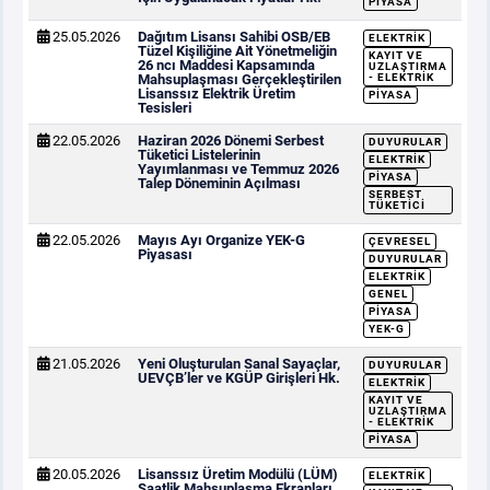
PIYASA
25.05.2026
Dağıtım Lisansı Sahibi OSB/EB
ELEKTRIK
Tüzel Kişiliğine Ait Yönetmeliğin
KAYIT VE
26 ncı Maddesi Kapsamında
UZLAŞTIRMA
Mahsuplaşması Gerçekleştirilen
- ELEKTRIK
Lisanssız Elektrik Üretim
PIYASA
Tesisleri
22.05.2026
Haziran 2026 Dönemi Serbest
DUYURULAR
Tüketici Listelerinin
ELEKTRIK
Yayımlanması ve Temmuz 2026
PIYASA
Talep Döneminin Açılması
SERBEST
TÜKETICI
22.05.2026
Mayıs Ayı Organize YEK-G
ÇEVRESEL
Piyasası
DUYURULAR
ELEKTRIK
GENEL
PIYASA
YEK-G
21.05.2026
Yeni Oluşturulan Sanal Sayaçlar,
DUYURULAR
UEVÇB’ler ve KGÜP Girişleri Hk.
ELEKTRIK
KAYIT VE
UZLAŞTIRMA
- ELEKTRIK
PIYASA
20.05.2026
Lisanssız Üretim Modülü (LÜM)
ELEKTRIK
Saatlik Mahsuplaşma Ekranları