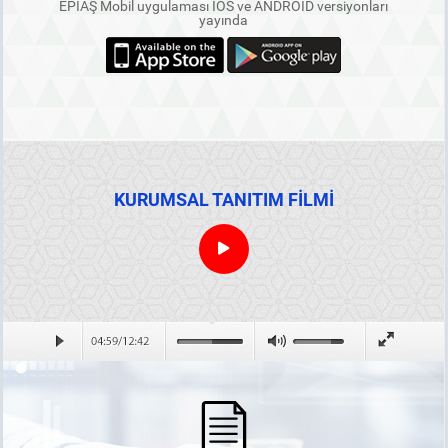
EPİAŞ Mobil uygulaması IOS ve ANDROID versiyonları
yayında
KURUMSAL TANITIM FİLMİ