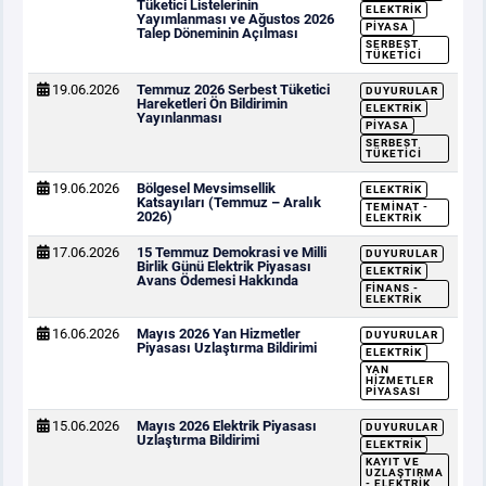
Tüketici Listelerinin
ELEKTRIK
Yayımlanması ve Ağustos 2026
PIYASA
Talep Döneminin Açılması
SERBEST
TÜKETICI
19.06.2026
Temmuz 2026 Serbest Tüketici
DUYURULAR
Hareketleri Ön Bildirimin
ELEKTRIK
Yayınlanması
PIYASA
SERBEST
TÜKETICI
19.06.2026
Bölgesel Mevsimsellik
ELEKTRIK
Katsayıları (Temmuz – Aralık
TEMINAT -
2026)
ELEKTRIK
17.06.2026
15 Temmuz Demokrasi ve Milli
DUYURULAR
Birlik Günü Elektrik Piyasası
ELEKTRIK
Avans Ödemesi Hakkında
FINANS -
ELEKTRIK
16.06.2026
Mayıs 2026 Yan Hizmetler
DUYURULAR
Piyasası Uzlaştırma Bildirimi
ELEKTRIK
YAN
HIZMETLER
PIYASASI
15.06.2026
Mayıs 2026 Elektrik Piyasası
DUYURULAR
Uzlaştırma Bildirimi
ELEKTRIK
KAYIT VE
UZLAŞTIRMA
- ELEKTRIK