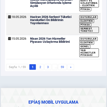
KAYIT VE
Simülasyon Ortamında İşleme
UZLAŞTIRMA
Açıldı
- ELEKTRIK
PIYASA
18.05.2026
Haziran 2026 Serbest Tüketici
DUYURULAR
Hareketleri Ön Bildirimin
ELEKTRIK
Yayınlanması
PIYASA
SERBEST
TÜKETICI
15.05.2026
Nisan 2026 Yan Hizmetler
DUYURULAR
Piyasası Uzlaştırma Bildirimi
ELEKTRIK
GENEL
YAN
HIZMETLER
PIYASASI
Sayfa: 1 / 59
1
2
3
…
59
»
EPİAŞ MOBİL UYGULAMA