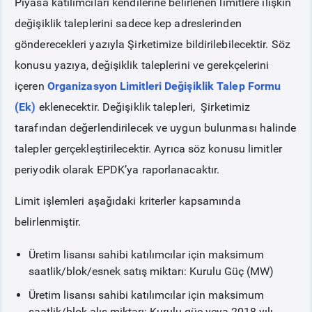
Piyasa katılımcıları kendilerine belirlenen limitlere ilişkin
değişiklik taleplerini sadece kep adreslerinden
gönderecekleri yazıyla Şirketimize bildirilebilecektir. Söz
konusu yazıya, değişiklik taleplerini ve gerekçelerini
içeren
Organizasyon Limitleri Değişiklik Talep Formu
(Ek)
eklenecektir. Değişiklik talepleri, Şirketimiz
tarafından değerlendirilecek ve uygun bulunması halinde
talepler gerçekleştirilecektir. Ayrıca söz konusu limitler
periyodik olarak EPDK’ya raporlanacaktır.
Limit işlemleri aşağıdaki kriterler kapsamında
belirlenmiştir.
Üretim lisansı sahibi katılımcılar için maksimum
saatlik/blok/esnek satış miktarı: Kurulu Güç (MW)
Üretim lisansı sahibi katılımcılar için maksimum
saatlik/blok alış miktarı: Kurulu güç veya 2018 yılı