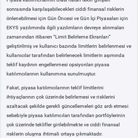
sonrasında karşılaşabilecekleri ciddi finansal risklerin
PİYASA
KAYIT
SÜRECİ
önlenebilmesi için Gün Öncesi ve Gün İçi Piyasaları için
EKYS yazılımında ilgili yazılımların devreye alınmaları
SERBEST TÜKETİCİ
zamanından itibaren “Limit Belirleme Ekranları”
geliştirilmiş ve kullanıcı bazında limitlerin belirlenmesi ve
MALİ UZLAŞTIRMA
kullanıcılar tarafından belirlenecek limitlerin aşımında
teklif kaydının engellenmesi opsiyonları piyasa
TEMİNAT
katılımcılarının kullanımına sunulmuştur.
Fakat, piyasa katılımcılarının teklif limitlerini
BÜLTENLER
ihtiyaçlarının çok üzerinde belirlemesi ve risklerini
DUYURULAR
azaltacak şekilde gerekli güncellemeleri göz ardı etmesi
sebebiyle piyasa katılımcıları tarafından portföylerinin
BT HİZMET YÖNETİM SİSTEMİ POLİTİKAMIZ
çok üzerinde teklifler girilebilmekte ve ciddi finansal
risklerin oluşma ihtimali ortaya çıkmaktadır.