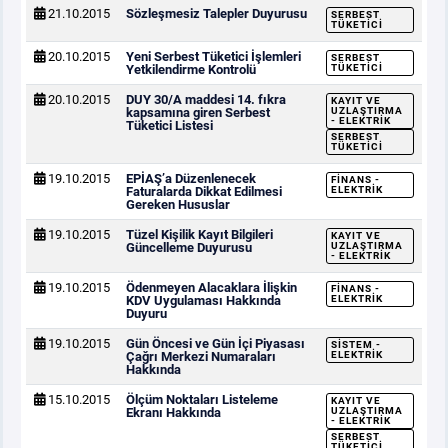
21.10.2015
Sözleşmesiz Talepler Duyurusu
SERBEST
TÜKETICI
20.10.2015
Yeni Serbest Tüketici İşlemleri
SERBEST
Yetkilendirme Kontrolü
TÜKETICI
20.10.2015
DUY 30/A maddesi 14. fıkra
KAYIT VE
kapsamına giren Serbest
UZLAŞTIRMA
- ELEKTRIK
Tüketici Listesi
SERBEST
TÜKETICI
19.10.2015
EPİAŞ’a Düzenlenecek
FINANS -
Faturalarda Dikkat Edilmesi
ELEKTRIK
Gereken Hususlar
19.10.2015
Tüzel Kişilik Kayıt Bilgileri
KAYIT VE
Güncelleme Duyurusu
UZLAŞTIRMA
- ELEKTRIK
19.10.2015
Ödenmeyen Alacaklara İlişkin
FINANS -
KDV Uygulaması Hakkında
ELEKTRIK
Duyuru
19.10.2015
Gün Öncesi ve Gün İçi Piyasası
SISTEM -
Çağrı Merkezi Numaraları
ELEKTRIK
Hakkında
15.10.2015
Ölçüm Noktaları Listeleme
KAYIT VE
Ekranı Hakkında
UZLAŞTIRMA
- ELEKTRIK
SERBEST
TÜKETICI