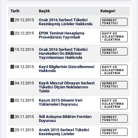
Tarih
Başlık
Kategori
29.12.2015
Ocak 2016 Serbest Tüketici
SERBEST
Kesinleşmiş Listeler Hakkında
TÜKETICI
23.12.2015
EPDK Teminat Hesaplama
KAYIT VE
Prosedürünü Yayımladı
UZLAŞTIRMA
- ELEKTRIK
15.12.2015
Ocak 2016 Serbest Tüketici
SERBEST
Hareketleri Ön Bildirimin
TÜKETICI
Yayımlanması Hakkında
08.12.2015
Kayıt Bilgilerinin Güncellenmesi
KAYIT VE
Hakkında
UZLAŞTIRMA
- ELEKTRIK
04.12.2015
Kaydı Mevcut Olmayan Serbest
SERBEST
Tüketici Ölçüm Noktalarının
TÜKETICI
Talebi
02.12.2015
Kasım 2015 Dönemi Veri
KAYIT VE
Yüklemeleri Duyurusu
UZLAŞTIRMA
- ELEKTRIK
30.11.2015
İkili Anlaşma Bildirim Formları
SERBEST
Duyurusu
TÜKETICI
25.11.2015
Aralık 2015 Serbest Tüketici
SERBEST
Kesinleşmiş Listeler
TÜKETICI