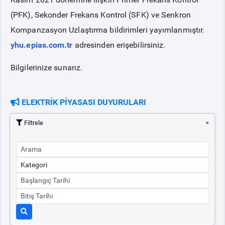
(PFK), Sekonder Frekans Kontrol (SFK) ve Senkron
PİYASA
KAYIT
SÜRECİ
Kompanzasyon Uzlaştırma bildirimleri yayımlanmıştır.
yhu.epias.com.tr
adresinden erişebilirsiniz.
SERBEST TÜKETİCİ
Bilgilerinize sunarız.
MALİ UZLAŞTIRMA
ELEKTRİK PİYASASI DUYURULARI
TEMİNAT
Filtrele
BÜLTENLER
DUYURULAR
BT HİZMET YÖNETİM SİSTEMİ POLİTİKAMIZ