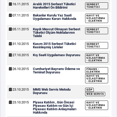
16.11.2015
Aralık 2015 Serbest Tüketici
SERBEST
Hareketleri Ön Bildirimi
TÜKETICI
07.11.2015
Bakanlar Kurulu Yaz Saati
KAYIT VE
Uygulaması Kararı Hakkında
UZLAŞTIRMA
- ELEKTRIK
05.11.2015
Kaydı Mevcut Olmayan Serbest
SERBEST
Tüketici Ölçüm Noktalarının
TÜKETICI
Talebi
31.10.2015
Kasım 2015 Serbest Tüketici
SERBEST
Kesinleşmiş Listeler
TÜKETICI
27.10.2015
Kış Saati Uygulaması Duyurusu
KAYIT VE
UZLAŞTIRMA
- ELEKTRIK
26.10.2015
Cumhuriyet Bayramı Ödeme ve
FINANS -
Teminat Duyurusu
ELEKTRIK
KAYIT VE
UZLAŞTIRMA
- ELEKTRIK
23.10.2015
MMS Web Servis Metodu
GÖP
Duyurusu
WEB SERVIS
23.10.2015
Piyasa Katılım , Gün Öncesi
KAYIT VE
Piyasası Katılım ve Gün İçi
UZLAŞTIRMA
- ELEKTRIK
Piyasası Katılım Anlaşmaları
Hakkında