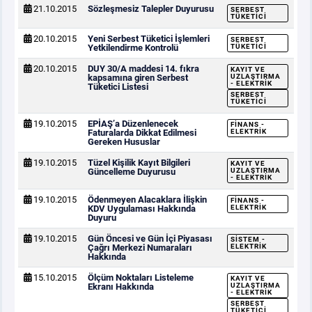
21.10.2015
Sözleşmesiz Talepler Duyurusu
SERBEST
TÜKETICI
20.10.2015
Yeni Serbest Tüketici İşlemleri
SERBEST
Yetkilendirme Kontrolü
TÜKETICI
20.10.2015
DUY 30/A maddesi 14. fıkra
KAYIT VE
kapsamına giren Serbest
UZLAŞTIRMA
- ELEKTRIK
Tüketici Listesi
SERBEST
TÜKETICI
19.10.2015
EPİAŞ’a Düzenlenecek
FINANS -
Faturalarda Dikkat Edilmesi
ELEKTRIK
Gereken Hususlar
19.10.2015
Tüzel Kişilik Kayıt Bilgileri
KAYIT VE
Güncelleme Duyurusu
UZLAŞTIRMA
- ELEKTRIK
19.10.2015
Ödenmeyen Alacaklara İlişkin
FINANS -
KDV Uygulaması Hakkında
ELEKTRIK
Duyuru
19.10.2015
Gün Öncesi ve Gün İçi Piyasası
SISTEM -
Çağrı Merkezi Numaraları
ELEKTRIK
Hakkında
15.10.2015
Ölçüm Noktaları Listeleme
KAYIT VE
Ekranı Hakkında
UZLAŞTIRMA
- ELEKTRIK
SERBEST
TÜKETICI