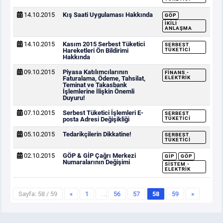
14.10.2015
Kış Saati Uygulaması Hakkında
GÖP
İKILI
ANLAŞMA
14.10.2015
Kasım 2015 Serbest Tüketici
SERBEST
Hareketleri Ön Bildirimi
TÜKETICI
Hakkında
09.10.2015
Piyasa Katılımcılarının
FINANS -
Faturalama, Ödeme, Tahsilat,
ELEKTRIK
Teminat ve Takasbank
İşlemlerine İlişkin Önemli
Duyuru!
07.10.2015
Serbest Tüketici İşlemleri E-
SERBEST
posta Adresi Değişikliği
TÜKETICI
05.10.2015
Tedarikçilerin Dikkatine!
SERBEST
TÜKETICI
02.10.2015
GÖP & GİP Çağrı Merkezi
GİP
GÖP
Numaralarının Değişimi
SISTEM -
ELEKTRIK
Sayfa: 58 / 59
«
1
…
56
57
58
59
»