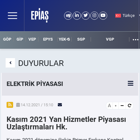
Türkçe
GÖP
GİP
VEP
EPYS
YEK-G
SGP
VGP
DUYURULAR
ELEKTRİK PİYASASI
SPOT ELEKTRİK PİYASALARI
14.12.2021 / 15:10
A
Kasım 2021 Yan Hizmetler Piyasası
ÖRNEK FİNANS BELGELERİ
Uzlaştırmaları Hk.
VADELİ ELEKTRİK PİYASASI
Kasım 2021 dönemine ilişkin Primer Frekans Kontrol