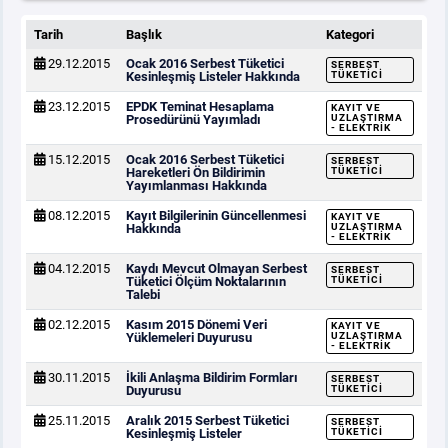
Tarih
Başlık
Kategori
29.12.2015
Ocak 2016 Serbest Tüketici
SERBEST
Kesinleşmiş Listeler Hakkında
TÜKETICI
23.12.2015
EPDK Teminat Hesaplama
KAYIT VE
Prosedürünü Yayımladı
UZLAŞTIRMA
- ELEKTRIK
15.12.2015
Ocak 2016 Serbest Tüketici
SERBEST
Hareketleri Ön Bildirimin
TÜKETICI
Yayımlanması Hakkında
08.12.2015
Kayıt Bilgilerinin Güncellenmesi
KAYIT VE
Hakkında
UZLAŞTIRMA
- ELEKTRIK
04.12.2015
Kaydı Mevcut Olmayan Serbest
SERBEST
Tüketici Ölçüm Noktalarının
TÜKETICI
Talebi
02.12.2015
Kasım 2015 Dönemi Veri
KAYIT VE
Yüklemeleri Duyurusu
UZLAŞTIRMA
- ELEKTRIK
30.11.2015
İkili Anlaşma Bildirim Formları
SERBEST
Duyurusu
TÜKETICI
25.11.2015
Aralık 2015 Serbest Tüketici
SERBEST
Kesinleşmiş Listeler
TÜKETICI