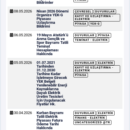
Bildirimler
08.05.2026
Nisan 2026 Dönemi
ÇEVRESEL
DUYURULAR
Organize YEK-G
KAYIT VE UZLAŞTIRMA -
Piyasası
ELEKTRIK
Uzlaştırma
PIYASA
YEK-G
Bildirimi
06.05.2026
19 Mayıs Atatürk’ü
DUYURULAR
PIYASA
Anma Gençlik ve
TEMINAT - ELEKTRIK
Spor Bayramı Tatili
Teminat
Hesaplaması
Hakkında
05.05.2026
01.07.2021
DUYURULAR
ELEKTRIK
Tarihinden
KAYIT VE UZLAŞTIRMA -
31.12.2030
ELEKTRIK
Tarihine Kadar
PIYASA
İşletmeye Girecek
YEK Belgeli
Yenilenebilir Enerji
Kaynaklarına
Dayalı Elektrik
Üretim Tesisleri
İçin Uygulanacak
Fiyatlar Hk.
30.04.2026
Kurban Bayramı
DUYURULAR
ELEKTRIK
Tatili Elektrik
FINANS - ELEKTRIK
Piyasası Fatura
UNCATEGORIZED @TR
Ödeme Tarihi
Hakkında