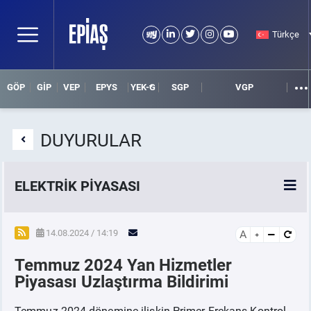
Türkçe
GÖP
GİP
VEP
EPYS
YEK-G
SGP
VGP
DUYURULAR
ELEKTRİK PİYASASI
SPOT ELEKTRİK PİYASALARI
14.08.2024 / 14:19
A
Temmuz 2024 Yan Hizmetler
ÖRNEK FİNANS BELGELERİ
Piyasası Uzlaştırma Bildirimi
VADELİ ELEKTRİK PİYASASI
Temmuz 2024 dönemine ilişkin Primer Frekans Kontrol