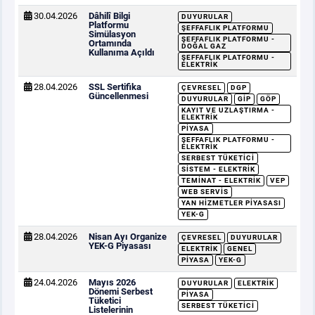
30.04.2026
Dâhilî Bilgi
DUYURULAR
Platformu
ŞEFFAFLIK PLATFORMU
Simülasyon
ŞEFFAFLIK PLATFORMU -
Ortamında
DOĞAL GAZ
Kullanıma Açıldı
ŞEFFAFLIK PLATFORMU -
ELEKTRIK
28.04.2026
SSL Sertifika
ÇEVRESEL
DGP
Güncellenmesi
DUYURULAR
GİP
GÖP
KAYIT VE UZLAŞTIRMA -
ELEKTRIK
PIYASA
ŞEFFAFLIK PLATFORMU -
ELEKTRIK
SERBEST TÜKETICI
SISTEM - ELEKTRIK
TEMINAT - ELEKTRIK
VEP
WEB SERVIS
YAN HIZMETLER PIYASASI
YEK-G
28.04.2026
Nisan Ayı Organize
ÇEVRESEL
DUYURULAR
YEK-G Piyasası
ELEKTRIK
GENEL
PIYASA
YEK-G
24.04.2026
Mayıs 2026
DUYURULAR
ELEKTRIK
Dönemi Serbest
PIYASA
Tüketici
SERBEST TÜKETICI
Listelerinin