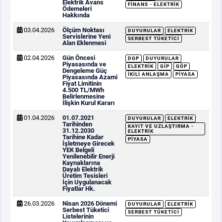
Elektrik Avans
FINANS - ELEKTRIK
Ödemeleri
Hakkında
03.04.2026
Ölçüm Noktası
DUYURULAR
ELEKTRIK
Servislerine Yeni
SERBEST TÜKETICI
Alan Eklenmesi
02.04.2026
Gün Öncesi
DGP
DUYURULAR
Piyasasında ve
ELEKTRIK
GİP
GÖP
Dengeleme Güç
İKILI ANLAŞMA
PIYASA
Piyasasında Azami
Fiyat Limitinin
4.500 TL/MWh
Belirlenmesine
İlişkin Kurul Kararı
01.04.2026
01.07.2021
DUYURULAR
ELEKTRIK
Tarihinden
KAYIT VE UZLAŞTIRMA -
31.12.2030
ELEKTRIK
Tarihine Kadar
PIYASA
İşletmeye Girecek
YEK Belgeli
Yenilenebilir Enerji
Kaynaklarına
Dayalı Elektrik
Üretim Tesisleri
İçin Uygulanacak
Fiyatlar Hk.
26.03.2026
Nisan 2026 Dönemi
DUYURULAR
ELEKTRIK
Serbest Tüketici
SERBEST TÜKETICI
Listelerinin