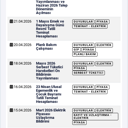
Yayımlanması ve
Haziran 2026 Talep
Döneminin
Açılması
21.04.2026
1 Mayıs Emek ve
DUYURULAR
PIYASA
Dayanışma Günü
TEMINAT - ELEKTRIK
Resmî Tatili
Teminat
Hesaplaması
20.04.2026
Planlı Bakım
DUYURULAR
ELEKTRIK
Çalışması
GİP
PIYASA
PLANLI BAKIM
18.04.2026
Mayıs 2026
DUYURULAR
ELEKTRIK
Serbest Tüketici
PIYASA
Hareketleri Ön
SERBEST TÜKETICI
Bildirimin
Yayınlanması
16.04.2026
23 Nisan Ulusal
DUYURULAR
PIYASA
Egemenlik ve
TEMINAT - ELEKTRIK
Çocuk Bayramı
Tatili Teminat
Hesaplaması
15.04.2026
Mart 2026 Elektrik
DUYURULAR
ELEKTRIK
Piyasası
KAYIT VE UZLAŞTIRMA -
Uzlaştırma
ELEKTRIK
Bildirimi
PIYASA