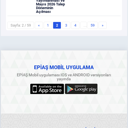
Yayımlanması ve
Mayıs 2026 Talep
Döneminin
Açılması
Sayfa: 2 / 59
«
1
2
3
4
…
59
»
EPİAŞ MOBİL UYGULAMA
EPİAŞ Mobil uygulaması IOS ve ANDROID versiyonları
yayında