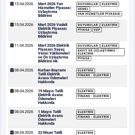
15.04.2026
Mart 2026 Yan
DUYURULAR
ELEKTRIK
Hizmetler Piyasası
GENEL
Uzlaştırma
YAN HIZMETLER PIYASASI
Bildirimi
15.04.2026
Mart 2026 Vadeli
DUYURULAR
ELEKTRIK
Elektrik Piyasası
PIYASA
VEP
Uzlaştırma
Bildirimi
11.04.2026
Mart 2026 Elektrik
DUYURULAR
ELEKTRIK
Piyasası Sayaç
KAYIT VE UZLAŞTIRMA -
Verisi Yüklemeleri
ELEKTRIK
ve Ön Uzlaştırma
PIYASA
Bildirimi Hk.
08.04.2026
Kurban Bayramı
ELEKTRIK
Tatili Elektrik
FINANS - ELEKTRIK
Avans Ödemeleri
Hakkında
08.04.2026
19 Mayıs Tatili
ELEKTRIK
Elektrik Avans
FINANS - ELEKTRIK
Ödemeleri
Hakkında
08.04.2026
1 Mayıs Tatili
ELEKTRIK
Elektrik Avans
FINANS - ELEKTRIK
Ödemeleri
Hakkında
08.04.2026
23 Nisan Tatili
ELEKTRIK