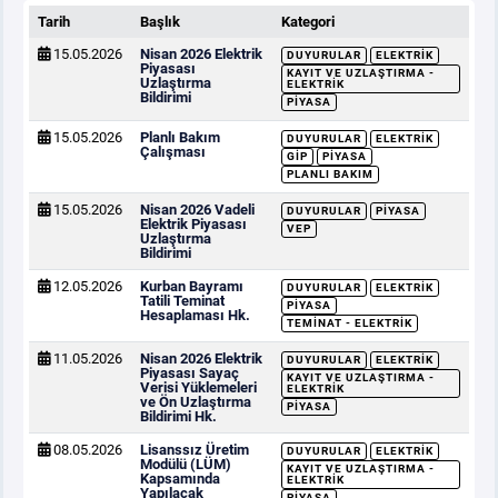
Tarih
Başlık
Kategori
15.05.2026
Nisan 2026 Elektrik
DUYURULAR
ELEKTRIK
Piyasası
KAYIT VE UZLAŞTIRMA -
Uzlaştırma
ELEKTRIK
Bildirimi
PIYASA
15.05.2026
Planlı Bakım
DUYURULAR
ELEKTRIK
Çalışması
GİP
PIYASA
PLANLI BAKIM
15.05.2026
Nisan 2026 Vadeli
DUYURULAR
PIYASA
Elektrik Piyasası
VEP
Uzlaştırma
Bildirimi
12.05.2026
Kurban Bayramı
DUYURULAR
ELEKTRIK
Tatili Teminat
PIYASA
Hesaplaması Hk.
TEMINAT - ELEKTRIK
11.05.2026
Nisan 2026 Elektrik
DUYURULAR
ELEKTRIK
Piyasası Sayaç
KAYIT VE UZLAŞTIRMA -
Verisi Yüklemeleri
ELEKTRIK
ve Ön Uzlaştırma
PIYASA
Bildirimi Hk.
08.05.2026
Lisanssız Üretim
DUYURULAR
ELEKTRIK
Modülü (LÜM)
KAYIT VE UZLAŞTIRMA -
Kapsamında
ELEKTRIK
Yapılacak
PIYASA