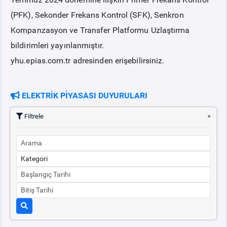
(PFK), Sekonder Frekans Kontrol (SFK), Senkron
PİYASA
KAYIT
SÜRECİ
Kompanzasyon ve Transfer Platformu Uzlaştırma
bildirimleri yayınlanmıştır.
SERBEST TÜKETİCİ
yhu.epias.com.tr adresinden erişebilirsiniz.
MALİ UZLAŞTIRMA
ELEKTRİK PİYASASI DUYURULARI
TEMİNAT
Filtrele
BÜLTENLER
DUYURULAR
BT HİZMET YÖNETİM SİSTEMİ POLİTİKAMIZ