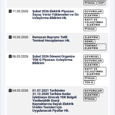
PIYASA
VEP
11.03.2026
Şubat 2026 Elektrik Piyasası
DUYURULAR
Sayaç Verisi Yüklemeleri ve Ön
ELEKTRIK
Uzlaştırma Bildirimi Hk.
KAYIT VE
UZLAŞTIRMA
- ELEKTRIK
PIYASA
10.03.2026
Ramazan Bayramı Tatili
ELEKTRIK
Teminat Hesaplaması Hk.
GENEL
TEMINAT -
ELEKTRIK
06.03.2026
Şubat 2026 Dönemi Organize
ÇEVRESEL
YEK-G Piyasası Uzlaştırma
DUYURULAR
Bildirimi
ELEKTRIK
KAYIT VE
UZLAŞTIRMA
- ELEKTRIK
PIYASA
YEK-G
04.03.2026
01.07.2021 Tarihinden
DUYURULAR
31.12.2030 Tarihine Kadar
ELEKTRIK
İşletmeye Girecek YEK Belgeli
PIYASA
Yenilenebilir Enerji
Kaynaklarına Dayalı Elektrik
Üretim Tesisleri İçin
Uygulanacak Fiyatlar Hk.