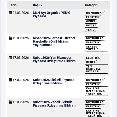
Tarih
Başlık
Kategori
24.03.2026
Mart Ayı Organize YEK-G
DUYURULAR
Piyasası
ELEKTRIK
GENEL
PIYASA
YEK-G
19.03.2026
Nisan 2026 Serbest Tüketici
DUYURULAR
Hareketleri Ön Bildirimin
ELEKTRIK
Yayınlanması
SERBEST
TÜKETICI
17.03.2026
Şubat 2026 Yan Hizmetler
ELEKTRIK
Piyasası Uzlaştırma Bildirimi
GENEL
YAN
HIZMETLER
PIYASASI
16.03.2026
Şubat 2026 Elektrik Piyasası
DUYURULAR
Uzlaştırma Bildirimi
ELEKTRIK
KAYIT VE
UZLAŞTIRMA
- ELEKTRIK
16.03.2026
Şubat 2026 Vadeli Elektrik
DUYURULAR
Piyasası Uzlaştırma Bildirimi
ELEKTRIK
KAYIT VE
UZLAŞTIRMA
- ELEKTRIK