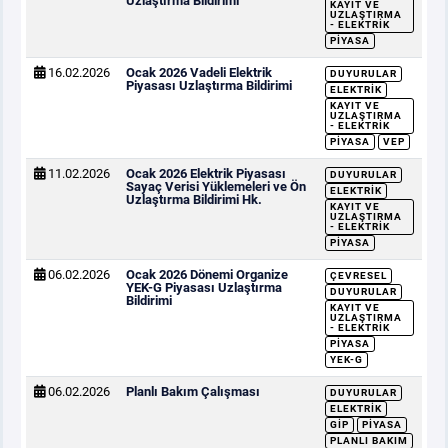
Uzlaştırma Bildirimi
KAYIT VE
UZLAŞTIRMA
- ELEKTRIK
PIYASA
16.02.2026
Ocak 2026 Vadeli Elektrik
DUYURULAR
Piyasası Uzlaştırma Bildirimi
ELEKTRIK
KAYIT VE
UZLAŞTIRMA
- ELEKTRIK
PIYASA
VEP
11.02.2026
Ocak 2026 Elektrik Piyasası
DUYURULAR
Sayaç Verisi Yüklemeleri ve Ön
ELEKTRIK
Uzlaştırma Bildirimi Hk.
KAYIT VE
UZLAŞTIRMA
- ELEKTRIK
PIYASA
06.02.2026
Ocak 2026 Dönemi Organize
ÇEVRESEL
YEK-G Piyasası Uzlaştırma
DUYURULAR
Bildirimi
KAYIT VE
UZLAŞTIRMA
- ELEKTRIK
PIYASA
YEK-G
06.02.2026
Planlı Bakım Çalışması
DUYURULAR
ELEKTRIK
GİP
PIYASA
PLANLI BAKIM