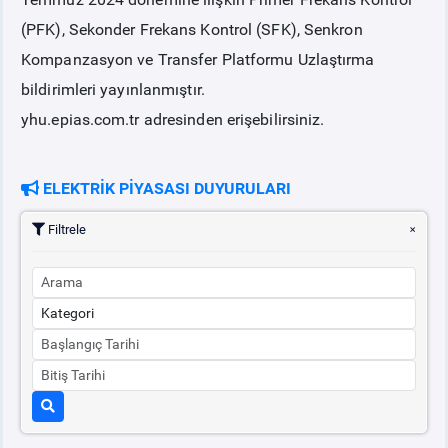
(PFK), Sekonder Frekans Kontrol (SFK), Senkron
PİYASA
KAYIT
SÜRECİ
Kompanzasyon ve Transfer Platformu Uzlaştırma
bildirimleri yayınlanmıştır.
SERBEST TÜKETİCİ
yhu.epias.com.tr adresinden erişebilirsiniz.
MALİ UZLAŞTIRMA
ELEKTRİK PİYASASI DUYURULARI
TEMİNAT
Filtrele
BÜLTENLER
DUYURULAR
BT HİZMET YÖNETİM SİSTEMİ POLİTİKAMIZ