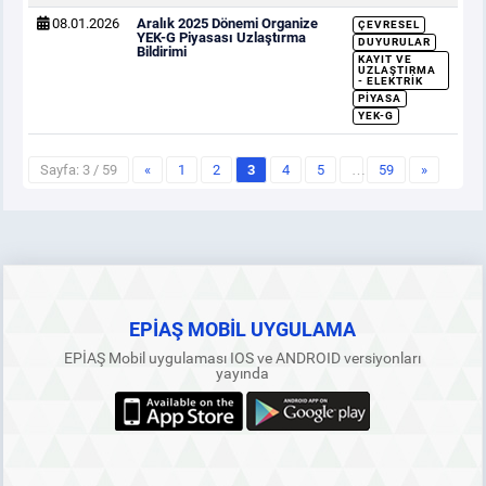
08.01.2026
Aralık 2025 Dönemi Organize
ÇEVRESEL
YEK-G Piyasası Uzlaştırma
DUYURULAR
Bildirimi
KAYIT VE
UZLAŞTIRMA
- ELEKTRIK
PIYASA
YEK-G
Sayfa: 3 / 59
«
1
2
3
4
5
…
59
»
EPİAŞ MOBİL UYGULAMA
EPİAŞ Mobil uygulaması IOS ve ANDROID versiyonları
yayında