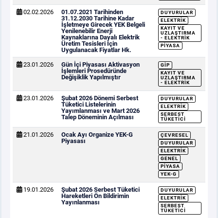
02.02.2026
01.07.2021 Tarihinden
DUYURULAR
31.12.2030 Tarihine Kadar
ELEKTRIK
İşletmeye Girecek YEK Belgeli
KAYIT VE
Yenilenebilir Enerji
UZLAŞTIRMA
Kaynaklarına Dayalı Elektrik
- ELEKTRIK
Üretim Tesisleri İçin
PIYASA
Uygulanacak Fiyatlar Hk.
23.01.2026
Gün İçi Piyasası Aktivasyon
GİP
İşlemleri Prosedüründe
KAYIT VE
Değişiklik Yapılmıştır
UZLAŞTIRMA
- ELEKTRIK
23.01.2026
Şubat 2026 Dönemi Serbest
DUYURULAR
Tüketici Listelerinin
ELEKTRIK
Yayımlanması ve Mart 2026
SERBEST
Talep Döneminin Açılması
TÜKETICI
21.01.2026
Ocak Ayı Organize YEK-G
ÇEVRESEL
Piyasası
DUYURULAR
ELEKTRIK
GENEL
PIYASA
YEK-G
19.01.2026
Şubat 2026 Serbest Tüketici
DUYURULAR
Hareketleri Ön Bildirimin
ELEKTRIK
Yayınlanması
SERBEST
TÜKETICI