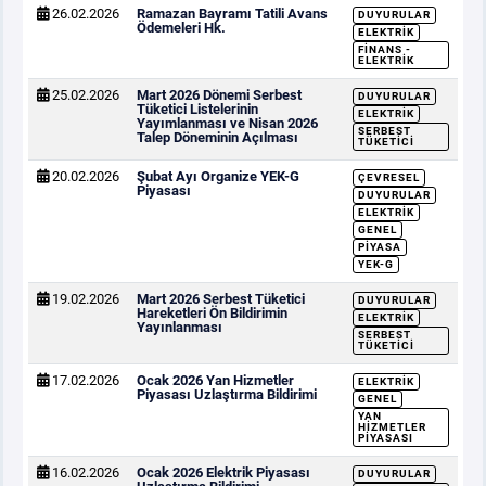
26.02.2026
Ramazan Bayramı Tatili Avans
DUYURULAR
Ödemeleri Hk.
ELEKTRIK
FINANS -
ELEKTRIK
25.02.2026
Mart 2026 Dönemi Serbest
DUYURULAR
Tüketici Listelerinin
ELEKTRIK
Yayımlanması ve Nisan 2026
SERBEST
Talep Döneminin Açılması
TÜKETICI
20.02.2026
Şubat Ayı Organize YEK-G
ÇEVRESEL
Piyasası
DUYURULAR
ELEKTRIK
GENEL
PIYASA
YEK-G
19.02.2026
Mart 2026 Serbest Tüketici
DUYURULAR
Hareketleri Ön Bildirimin
ELEKTRIK
Yayınlanması
SERBEST
TÜKETICI
17.02.2026
Ocak 2026 Yan Hizmetler
ELEKTRIK
Piyasası Uzlaştırma Bildirimi
GENEL
YAN
HIZMETLER
PIYASASI
16.02.2026
Ocak 2026 Elektrik Piyasası
DUYURULAR