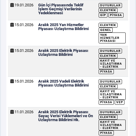
19.01.2026
Gün İçi Piyasasında Teklif
DUYURULAR
İşlem Geçmişi Verilerinin
ELEKTRIK
Yedeklenmesi
GİP
PIYASA
15.01.2026
Aralık 2025 Yan Hizmetler
ELEKTRIK
Piyasası Uzlaştırma Bildirimi
GENEL
YAN
HIZMETLER
PIYASASI
15.01.2026
Aralık 2025 Elektrik Piyasası
DUYURULAR
Uzlaştırma Bildirimi
ELEKTRIK
KAYIT VE
UZLAŞTIRMA
- ELEKTRIK
PIYASA
15.01.2026
Aralık 2025 Vadeli Elektrik
DUYURULAR
Piyasası Uzlaştırma Bildirimi
ELEKTRIK
KAYIT VE
UZLAŞTIRMA
- ELEKTRIK
PIYASA
VEP
11.01.2026
Aralık 2025 Elektrik Piyasası
DUYURULAR
Sayaç Verisi Yüklemeleri ve Ön
ELEKTRIK
Uzlaştırma Bildirimi Hk.
KAYIT VE
UZLAŞTIRMA
- ELEKTRIK
PIYASA