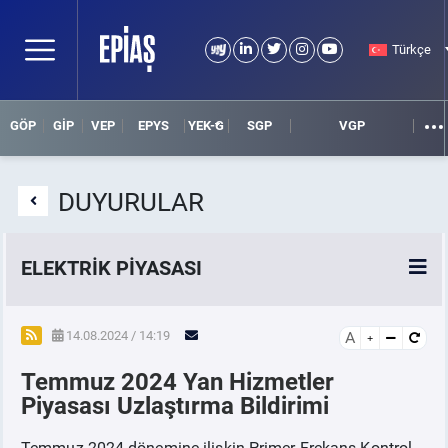
Türkçe
GÖP
GİP
VEP
EPYS
YEK-G
SGP
VGP
DUYURULAR
ELEKTRİK PİYASASI
SPOT ELEKTRİK PİYASALARI
14.08.2024 / 14:19
A
Temmuz 2024 Yan Hizmetler
ÖRNEK FİNANS BELGELERİ
Piyasası Uzlaştırma Bildirimi
VADELİ ELEKTRİK PİYASASI
Temmuz 2024 dönemine ilişkin Primer Frekans Kontrol