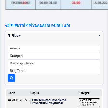
ELEKTRİK PİYASASI DUYURULARI
Filtrele
Tarih
Başlık
Kategori
23.12.2015
EPDK Teminat Hesaplama
KAYIT VE
Prosedürünü Yayımladı
UZLAŞTIRMA
- ELEKTRIK