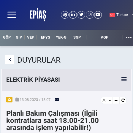
Türkçe
GÖP
GİP
VEP
EPYS
YEK-G
SGP
VGP
DUYURULAR
ELEKTRİK PİYASASI
SPOT ELEKTRİK PİYASALARI
13.08.2023 / 18:07
A
Planlı Bakım Çalışması (İlgili
ÖRNEK FİNANS BELGELERİ
kontratlara saat 18.00-21.00
arasında işlem yapılabilir!)
VADELİ ELEKTRİK PİYASASI