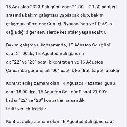
15 Ağustos 2023 Salı günü saat 21.30 – 23.30 saatleri
PİYASA
KAYIT
SÜRECİ
arasında
bakım çalışması yapılacak olup, bakım
çalışması süresince Gün İçi Piyasası’nda ve EPİAŞ’ın
SERBEST TÜKETİCİ
sağladığı diğer servislerde kesintiler yaşanacaktır.
Bakım çalışması kapsamında, 15 Ağustos Salı günü
MALİ UZLAŞTIRMA
saat 21.00’de, 15 Ağustos Salı gününe
ait
“22”
ve
“23”
saatlik kontratları ve 16 Ağustos
TEMİNAT
Çarşamba gününe ait
“00”
saatlik kontratı kapatılacaktır.
BÜLTENLER
Kontrat açılış zamanı olan 14 Ağustos Pazartesi günü
saat 18.00’den, 15 Ağustos Salı günü saat 21.00’e
DUYURULAR
kadar
“22”
ve
“23”
kontratlarına saatlik
teklif
verilebilecektir.
BT HİZMET YÖNETİM SİSTEMİ POLİTİKAMIZ
Kontrat açılış zamanı olan 15 Ağustos Salı günü saat