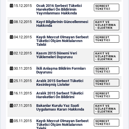
15.12.2015
Ocak 2016 Serbest Tüketici
SERBEST
Hareketleri Ön Bildirimin
TÜKETICI
Yayımlanması Hakkında
08.12.2015
Kayıt Bilgilerinin Güncellenmesi
KAYIT VE
Hakkında
UZLAŞTIRMA
- ELEKTRIK
04.12.2015
Kaydı Mevcut Olmayan Serbest
SERBEST
Tüketici Ölçüm Noktalarının
TÜKETICI
Talebi
02.12.2015
Kasım 2015 Dönemi Veri
KAYIT VE
Yüklemeleri Duyurusu
UZLAŞTIRMA
- ELEKTRIK
30.11.2015
İkili Anlaşma Bildirim Formları
SERBEST
Duyurusu
TÜKETICI
25.11.2015
Aralık 2015 Serbest Tüketici
SERBEST
Kesinleşmiş Listeler
TÜKETICI
16.11.2015
Aralık 2015 Serbest Tüketici
SERBEST
Hareketleri Ön Bildirimi
TÜKETICI
07.11.2015
Bakanlar Kurulu Yaz Saati
KAYIT VE
Uygulaması Kararı Hakkında
UZLAŞTIRMA
- ELEKTRIK
05.11.2015
Kaydı Mevcut Olmayan Serbest
SERBEST
Tüketici Ölçüm Noktalarının
TÜKETICI
Talebi