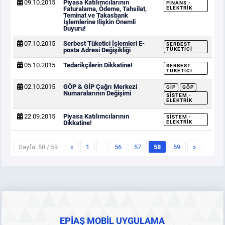
09.10.2015
Piyasa Katılımcılarının
FINANS -
Faturalama, Ödeme, Tahsilat,
ELEKTRIK
Teminat ve Takasbank
İşlemlerine İlişkin Önemli
Duyuru!
07.10.2015
Serbest Tüketici İşlemleri E-
SERBEST
posta Adresi Değişikliği
TÜKETICI
05.10.2015
Tedarikçilerin Dikkatine!
SERBEST
TÜKETICI
02.10.2015
GÖP & GİP Çağrı Merkezi
GİP
GÖP
Numaralarının Değişimi
SISTEM -
ELEKTRIK
22.09.2015
Piyasa Katılımcılarının
SISTEM -
Dikkatine!
ELEKTRIK
Sayfa: 58 / 59
«
1
…
56
57
58
59
»
EPİAŞ MOBİL UYGULAMA