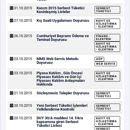
31.10.2015
Kasım 2015 Serbest Tüketici
SERBEST
Kesinleşmiş Listeler
TÜKETICI
27.10.2015
Kış Saati Uygulaması Duyurusu
KAYIT VE
UZLAŞTIRMA
- ELEKTRIK
26.10.2015
Cumhuriyet Bayramı Ödeme ve
FINANS -
Teminat Duyurusu
ELEKTRIK
KAYIT VE
UZLAŞTIRMA
- ELEKTRIK
23.10.2015
MMS Web Servis Metodu
GÖP
Duyurusu
WEB SERVIS
23.10.2015
Piyasa Katılım , Gün Öncesi
KAYIT VE
Piyasası Katılım ve Gün İçi
UZLAŞTIRMA
- ELEKTRIK
Piyasası Katılım Anlaşmaları
Hakkında
21.10.2015
Sözleşmesiz Talepler Duyurusu
SERBEST
TÜKETICI
20.10.2015
Yeni Serbest Tüketici İşlemleri
SERBEST
Yetkilendirme Kontrolü
TÜKETICI
20.10.2015
DUY 30/A maddesi 14. fıkra
KAYIT VE
kapsamına giren Serbest
UZLAŞTIRMA
- ELEKTRIK
Tüketici Listesi
SERBEST