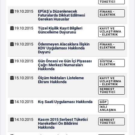
TÜKETICI
19.10.2015
EPİAŞ’a Düzenlenecek
FINANS -
Faturalarda Dikkat Edilmesi
ELEKTRIK
Gereken Hususlar
19.10.2015
Tüzel Kişilik Kayıt Bilgileri
KAYIT VE
Güncelleme Duyurusu
UZLAŞTIRMA
- ELEKTRIK
19.10.2015
Ödenmeyen Alacaklara İlişkin
FINANS -
KDV Uygulaması Hakkında
ELEKTRIK
Duyuru
19.10.2015
Gün Öncesi ve Gün İçi Piyasası
SISTEM -
Çağrı Merkezi Numaraları
ELEKTRIK
Hakkında
15.10.2015
Ölçüm Noktaları Listeleme
KAYIT VE
Ekranı Hakkında
UZLAŞTIRMA
- ELEKTRIK
SERBEST
TÜKETICI
14.10.2015
Kış Saati Uygulaması Hakkında
GÖP
İKILI
ANLAŞMA
14.10.2015
Kasım 2015 Serbest Tüketici
SERBEST
Hareketleri Ön Bildirimi
TÜKETICI
Hakkında