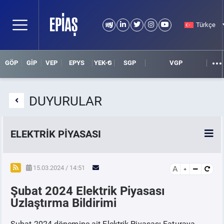
Türkçe
GÖP
GİP
VEP
EPYS
YEK-G
SGP
VGP
DUYURULAR
ELEKTRİK PİYASASI
SPOT ELEKTRİK PİYASALARI
15.03.2024 / 14:51
A
Şubat 2024 Elektrik Piyasası
ÖRNEK FİNANS BELGELERİ
Uzlaştırma Bildirimi
VADELİ ELEKTRİK PİYASASI
Şubat 2024 dönemine ait Elektrik Piyasası Faturaya