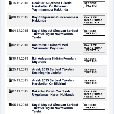
15.12.2015
Ocak 2016 Serbest Tüketici
SERBEST
Hareketleri Ön Bildirimin
TÜKETICI
Yayımlanması Hakkında
08.12.2015
Kayıt Bilgilerinin Güncellenmesi
KAYIT VE
Hakkında
UZLAŞTIRMA
- ELEKTRIK
04.12.2015
Kaydı Mevcut Olmayan Serbest
SERBEST
Tüketici Ölçüm Noktalarının
TÜKETICI
Talebi
02.12.2015
Kasım 2015 Dönemi Veri
KAYIT VE
Yüklemeleri Duyurusu
UZLAŞTIRMA
- ELEKTRIK
30.11.2015
İkili Anlaşma Bildirim Formları
SERBEST
Duyurusu
TÜKETICI
25.11.2015
Aralık 2015 Serbest Tüketici
SERBEST
Kesinleşmiş Listeler
TÜKETICI
16.11.2015
Aralık 2015 Serbest Tüketici
SERBEST
Hareketleri Ön Bildirimi
TÜKETICI
07.11.2015
Bakanlar Kurulu Yaz Saati
KAYIT VE
Uygulaması Kararı Hakkında
UZLAŞTIRMA
- ELEKTRIK
05.11.2015
Kaydı Mevcut Olmayan Serbest
SERBEST
Tüketici Ölçüm Noktalarının
TÜKETICI
Talebi