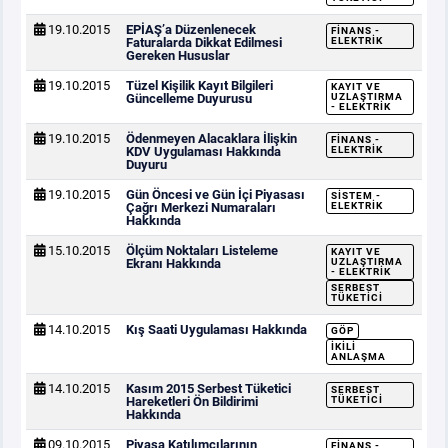
19.10.2015
EPİAŞ’a Düzenlenecek
FINANS -
Faturalarda Dikkat Edilmesi
ELEKTRIK
Gereken Hususlar
19.10.2015
Tüzel Kişilik Kayıt Bilgileri
KAYIT VE
Güncelleme Duyurusu
UZLAŞTIRMA
- ELEKTRIK
19.10.2015
Ödenmeyen Alacaklara İlişkin
FINANS -
KDV Uygulaması Hakkında
ELEKTRIK
Duyuru
19.10.2015
Gün Öncesi ve Gün İçi Piyasası
SISTEM -
Çağrı Merkezi Numaraları
ELEKTRIK
Hakkında
15.10.2015
Ölçüm Noktaları Listeleme
KAYIT VE
Ekranı Hakkında
UZLAŞTIRMA
- ELEKTRIK
SERBEST
TÜKETICI
14.10.2015
Kış Saati Uygulaması Hakkında
GÖP
İKILI
ANLAŞMA
14.10.2015
Kasım 2015 Serbest Tüketici
SERBEST
Hareketleri Ön Bildirimi
TÜKETICI
Hakkında
09.10.2015
Piyasa Katılımcılarının
FINANS -