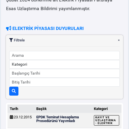
Esas Uzlaştırma Bildirimi yayımlanmıştır.
PİYASA
KAYIT
SÜRECİ
ELEKTRİK PİYASASI DUYURULARI
SERBEST TÜKETİCİ
Filtrele
MALİ UZLAŞTIRMA
TEMİNAT
BÜLTENLER
DUYURULAR
Tarih
Başlık
Kategori
BT HİZMET YÖNETİM SİSTEMİ POLİTİKAMIZ
23.12.2015
EPDK Teminat Hesaplama
KAYIT VE
Prosedürünü Yayımladı
UZLAŞTIRMA
- ELEKTRIK