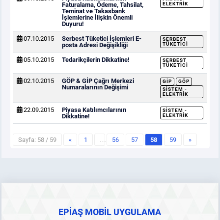
Faturalama, Ödeme, Tahsilat,
ELEKTRIK
Teminat ve Takasbank
İşlemlerine İlişkin Önemli
Duyuru!
07.10.2015
Serbest Tüketici İşlemleri E-
SERBEST
posta Adresi Değişikliği
TÜKETICI
05.10.2015
Tedarikçilerin Dikkatine!
SERBEST
TÜKETICI
02.10.2015
GÖP & GİP Çağrı Merkezi
GİP
GÖP
Numaralarının Değişimi
SISTEM -
ELEKTRIK
22.09.2015
Piyasa Katılımcılarının
SISTEM -
Dikkatine!
ELEKTRIK
Sayfa: 58 / 59
«
1
…
56
57
58
59
»
EPİAŞ MOBİL UYGULAMA