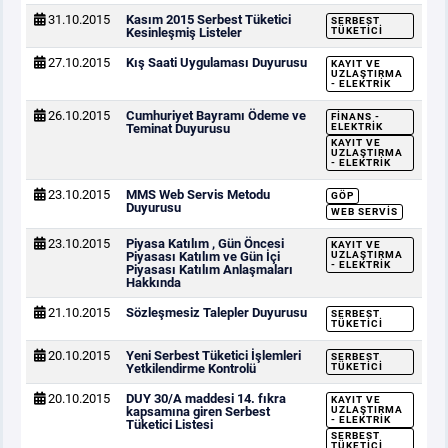
31.10.2015
Kasım 2015 Serbest Tüketici
SERBEST
Kesinleşmiş Listeler
TÜKETICI
27.10.2015
Kış Saati Uygulaması Duyurusu
KAYIT VE
UZLAŞTIRMA
- ELEKTRIK
26.10.2015
Cumhuriyet Bayramı Ödeme ve
FINANS -
Teminat Duyurusu
ELEKTRIK
KAYIT VE
UZLAŞTIRMA
- ELEKTRIK
23.10.2015
MMS Web Servis Metodu
GÖP
Duyurusu
WEB SERVIS
23.10.2015
Piyasa Katılım , Gün Öncesi
KAYIT VE
Piyasası Katılım ve Gün İçi
UZLAŞTIRMA
- ELEKTRIK
Piyasası Katılım Anlaşmaları
Hakkında
21.10.2015
Sözleşmesiz Talepler Duyurusu
SERBEST
TÜKETICI
20.10.2015
Yeni Serbest Tüketici İşlemleri
SERBEST
Yetkilendirme Kontrolü
TÜKETICI
20.10.2015
DUY 30/A maddesi 14. fıkra
KAYIT VE
kapsamına giren Serbest
UZLAŞTIRMA
- ELEKTRIK
Tüketici Listesi
SERBEST
TÜKETICI