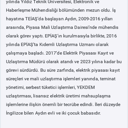
yılında Yıldız Teknik Üniversitesi, Elektronik ve
Haberleşme Mühendisliği bölümünden mezun oldu. İş
PİYASA
KAYIT
SÜRECİ
hayatına TEİAŞ’da başlayan Aydın, 2009-2016 yılları
arasında, Piyasa Mali Uzlaştırma Dairesi’nde mühendis
SERBEST TÜKETİCİ
olarak görev yaptı. EPİAŞ’ın kurulmasıyla birlikte, 2016
yılında EPİAŞ’ta Kıdemli Uzlaştırma Uzmanı olarak
MALİ UZLAŞTIRMA
çalışmaya başladı. 2017’de Elektrik Piyasası Kayıt ve
Uzlaştırma Müdürü olarak atandı ve 2023 yılına kadar bu
TEMİNAT
görevi sürdürdü. Bu süre zarfında, elektrik piyasası kayıt
süreçleri ve mali uzlaştırma işlemleri yanında, teminat
BÜLTENLER
yönetimi, serbest tüketici işlemleri, YEKDEM
uzlaştırması, lisansız elektrik üretimi mahsuplaşma
DUYURULAR
işlemlerine ilişkin önemli bir tecrübe edindi. İleri düzeyde
İngilizce bilen Aydın evli ve iki çocuk babasıdır.
BT HİZMET YÖNETİM SİSTEMİ POLİTİKAMIZ