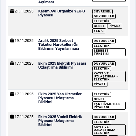
Açılması
21.11.2025
Kasım Ayı Organize YEK-G
ÇEVRESEL
Piyasası
DUYURULAR
ELEKTRIK
GENEL
PIYASA
YEK-G
19.11.2025
Aralık 2025 Serbest
DUYURULAR
Tüketici Hareketleri Ön
ELEKTRIK
Bildirimin Yayınlanması
SERBEST
TÜKETICI
17.11.2025
Ekim 2025 Elektrik Piyasası
DUYURULAR
Uzlaştırma Bildirimi
ELEKTRIK
KAYIT VE
UZLAŞTIRMA -
ELEKTRIK
PIYASA
17.11.2025
Ekim 2025 Yan Hizmetler
ELEKTRIK
Piyasası Uzlaştırma
GENEL
Bildirimi
YAN HIZMETLER
PIYASASI
17.11.2025
Ekim 2025 Vadeli Elektrik
DUYURULAR
Piyasası Uzlaştırma
ELEKTRIK
Bildirimi
KAYIT VE
UZLAŞTIRMA -
ELEKTRIK