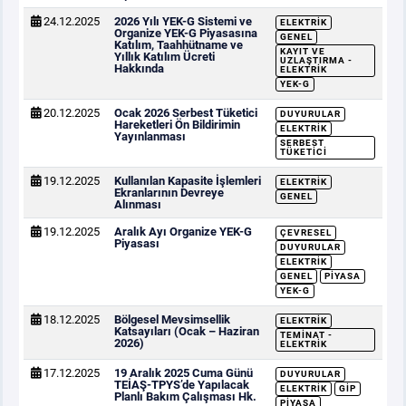
24.12.2025
2026 Yılı YEK-G Sistemi ve
ELEKTRIK
Organize YEK-G Piyasasına
GENEL
Katılım, Taahhütname ve
KAYIT VE
Yıllık Katılım Ücreti
UZLAŞTIRMA -
Hakkında
ELEKTRIK
YEK-G
20.12.2025
Ocak 2026 Serbest Tüketici
DUYURULAR
Hareketleri Ön Bildirimin
ELEKTRIK
Yayınlanması
SERBEST
TÜKETICI
19.12.2025
Kullanılan Kapasite İşlemleri
ELEKTRIK
Ekranlarının Devreye
GENEL
Alınması
19.12.2025
Aralık Ayı Organize YEK-G
ÇEVRESEL
Piyasası
DUYURULAR
ELEKTRIK
GENEL
PIYASA
YEK-G
18.12.2025
Bölgesel Mevsimsellik
ELEKTRIK
Katsayıları (Ocak – Haziran
TEMINAT -
2026)
ELEKTRIK
17.12.2025
19 Aralık 2025 Cuma Günü
DUYURULAR
TEİAŞ-TPYS’de Yapılacak
ELEKTRIK
GİP
Planlı Bakım Çalışması Hk.
PIYASA