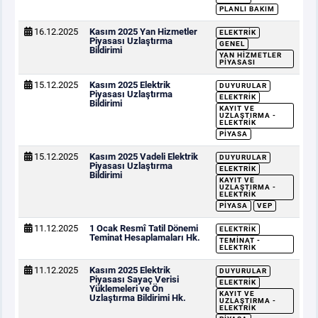
PLANLI BAKIM
16.12.2025
Kasım 2025 Yan Hizmetler
ELEKTRIK
Piyasası Uzlaştırma
GENEL
Bildirimi
YAN HIZMETLER
PIYASASI
15.12.2025
Kasım 2025 Elektrik
DUYURULAR
Piyasası Uzlaştırma
ELEKTRIK
Bildirimi
KAYIT VE
UZLAŞTIRMA -
ELEKTRIK
PIYASA
15.12.2025
Kasım 2025 Vadeli Elektrik
DUYURULAR
Piyasası Uzlaştırma
ELEKTRIK
Bildirimi
KAYIT VE
UZLAŞTIRMA -
ELEKTRIK
PIYASA
VEP
11.12.2025
1 Ocak Resmî Tatil Dönemi
ELEKTRIK
Teminat Hesaplamaları Hk.
TEMINAT -
ELEKTRIK
11.12.2025
Kasım 2025 Elektrik
DUYURULAR
Piyasası Sayaç Verisi
ELEKTRIK
Yüklemeleri ve Ön
KAYIT VE
Uzlaştırma Bildirimi Hk.
UZLAŞTIRMA -
ELEKTRIK