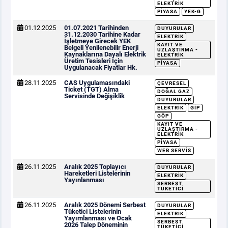
ELEKTRIK
PIYASA
YEK-G
01.12.2025
01.07.2021 Tarihinden
DUYURULAR
31.12.2030 Tarihine Kadar
ELEKTRIK
İşletmeye Girecek YEK
KAYIT VE
Belgeli Yenilenebilir Enerji
UZLAŞTIRMA -
Kaynaklarına Dayalı Elektrik
ELEKTRIK
Üretim Tesisleri İçin
PIYASA
Uygulanacak Fiyatlar Hk.
28.11.2025
CAS Uygulamasındaki
ÇEVRESEL
Ticket (TGT) Alma
DOĞAL GAZ
Servisinde Değişiklik
DUYURULAR
ELEKTRIK
GİP
GÖP
KAYIT VE
UZLAŞTIRMA -
ELEKTRIK
PIYASA
WEB SERVIS
26.11.2025
Aralık 2025 Toplayıcı
DUYURULAR
Hareketleri Listelerinin
ELEKTRIK
Yayınlanması
SERBEST
TÜKETICI
26.11.2025
Aralık 2025 Dönemi Serbest
DUYURULAR
Tüketici Listelerinin
ELEKTRIK
Yayımlanması ve Ocak
SERBEST
2026 Talep Döneminin
TÜKETICI