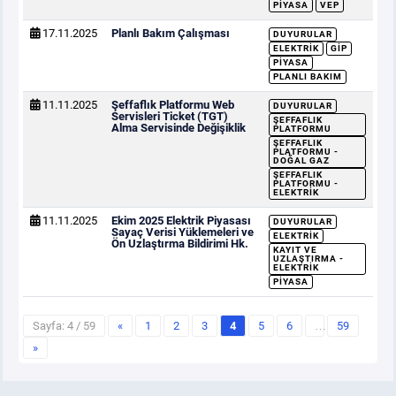
PIYASA
VEP
17.11.2025
Planlı Bakım Çalışması
DUYURULAR
ELEKTRIK
GİP
PIYASA
PLANLI BAKIM
11.11.2025
Şeffaflık Platformu Web
DUYURULAR
Servisleri Ticket (TGT)
ŞEFFAFLIK
Alma Servisinde Değişiklik
PLATFORMU
ŞEFFAFLIK
PLATFORMU -
DOĞAL GAZ
ŞEFFAFLIK
PLATFORMU -
ELEKTRIK
11.11.2025
Ekim 2025 Elektrik Piyasası
DUYURULAR
Sayaç Verisi Yüklemeleri ve
ELEKTRIK
Ön Uzlaştırma Bildirimi Hk.
KAYIT VE
UZLAŞTIRMA -
ELEKTRIK
PIYASA
Sayfa: 4 / 59
«
1
2
3
4
5
6
…
59
»