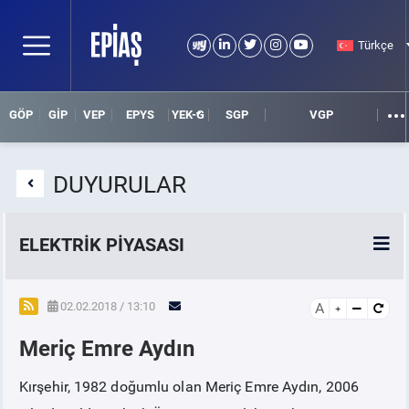
Türkçe
GÖP
GİP
VEP
EPYS
YEK-G
SGP
VGP
DUYURULAR
ELEKTRİK PİYASASI
SPOT ELEKTRİK PİYASALARI
02.02.2018 / 13:10
A
Meriç Emre Aydın
ÖRNEK FİNANS BELGELERİ
Kırşehir, 1982 doğumlu olan Meriç Emre Aydın, 2006
VADELİ ELEKTRİK PİYASASI