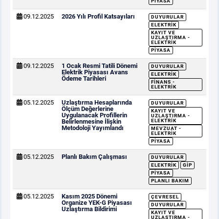
PIYASA
09.12.2025
2026 Yılı Profil Katsayıları
DUYURULAR
ELEKTRIK
KAYIT VE
UZLAŞTIRMA -
ELEKTRIK
PIYASA
09.12.2025
1 Ocak Resmi Tatili Dönemi
DUYURULAR
Elektrik Piyasası Avans
ELEKTRIK
Ödeme Tarihleri
FINANS -
ELEKTRIK
05.12.2025
Uzlaştırma Hesaplarında
DUYURULAR
Ölçüm Değerlerine
KAYIT VE
Uygulanacak Profillerin
UZLAŞTIRMA -
Belirlenmesine İlişkin
ELEKTRIK
Metodoloji Yayımlandı
MEVZUAT -
ELEKTRIK
PIYASA
05.12.2025
Planlı Bakım Çalışması
DUYURULAR
ELEKTRIK
GİP
PIYASA
PLANLI BAKIM
05.12.2025
Kasım 2025 Dönemi
ÇEVRESEL
Organize YEK-G Piyasası
DUYURULAR
Uzlaştırma Bildirimi
KAYIT VE
UZLAŞTIRMA -