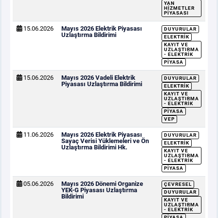
YAN
HIZMETLER
PIYASASI
15.06.2026
Mayıs 2026 Elektrik Piyasası
DUYURULAR
Uzlaştırma Bildirimi
ELEKTRIK
KAYIT VE
UZLAŞTIRMA
- ELEKTRIK
PIYASA
15.06.2026
Mayıs 2026 Vadeli Elektrik
DUYURULAR
Piyasası Uzlaştırma Bildirimi
ELEKTRIK
KAYIT VE
UZLAŞTIRMA
- ELEKTRIK
PIYASA
VEP
11.06.2026
Mayıs 2026 Elektrik Piyasası
DUYURULAR
Sayaç Verisi Yüklemeleri ve Ön
ELEKTRIK
Uzlaştırma Bildirimi Hk.
KAYIT VE
UZLAŞTIRMA
- ELEKTRIK
PIYASA
05.06.2026
Mayıs 2026 Dönemi Organize
ÇEVRESEL
YEK-G Piyasası Uzlaştırma
DUYURULAR
Bildirimi
KAYIT VE
UZLAŞTIRMA
- ELEKTRIK
PIYASA