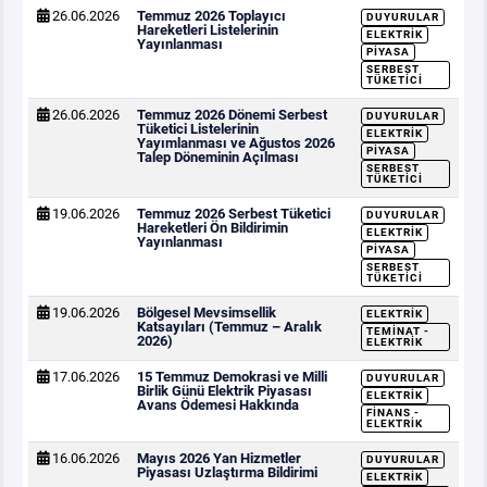
26.06.2026
Temmuz 2026 Toplayıcı
DUYURULAR
Hareketleri Listelerinin
ELEKTRIK
Yayınlanması
PIYASA
SERBEST
TÜKETICI
26.06.2026
Temmuz 2026 Dönemi Serbest
DUYURULAR
Tüketici Listelerinin
ELEKTRIK
Yayımlanması ve Ağustos 2026
PIYASA
Talep Döneminin Açılması
SERBEST
TÜKETICI
19.06.2026
Temmuz 2026 Serbest Tüketici
DUYURULAR
Hareketleri Ön Bildirimin
ELEKTRIK
Yayınlanması
PIYASA
SERBEST
TÜKETICI
19.06.2026
Bölgesel Mevsimsellik
ELEKTRIK
Katsayıları (Temmuz – Aralık
TEMINAT -
2026)
ELEKTRIK
17.06.2026
15 Temmuz Demokrasi ve Milli
DUYURULAR
Birlik Günü Elektrik Piyasası
ELEKTRIK
Avans Ödemesi Hakkında
FINANS -
ELEKTRIK
16.06.2026
Mayıs 2026 Yan Hizmetler
DUYURULAR
Piyasası Uzlaştırma Bildirimi
ELEKTRIK