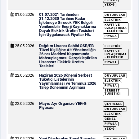
YEK-G
01.06.2026
01.07.2021 Tarihinden
DUYURULAR
31.12.2030 Tarihine Kadar
ELEKTRIK
İşletmeye Girecek YEK Belgeli
KAYIT VE
Yenilenebilir Enerji Kaynaklarına
UZLAŞTIRMA
Dayalı Elektrik Üretim Tesisleri
- ELEKTRIK
İçin Uygulanacak Fiyatlar Hk.
PIYASA
25.05.2026
Dağıtım Lisansı Sahibi OSB/EB
ELEKTRIK
Tüzel Kişiliğine Ait Yönetmeliğin
KAYIT VE
26 ncı Maddesi Kapsamında
UZLAŞTIRMA
Mahsuplaşması Gerçekleştirilen
- ELEKTRIK
Lisanssız Elektrik Üretim
PIYASA
Tesisleri
22.05.2026
Haziran 2026 Dönemi Serbest
DUYURULAR
Tüketici Listelerinin
ELEKTRIK
Yayımlanması ve Temmuz 2026
PIYASA
Talep Döneminin Açılması
SERBEST
TÜKETICI
22.05.2026
Mayıs Ayı Organize YEK-G
ÇEVRESEL
Piyasası
DUYURULAR
ELEKTRIK
GENEL
PIYASA
YEK-G
21.05.2026
Yeni Oluşturulan Sanal Sayaçlar,
DUYURULAR