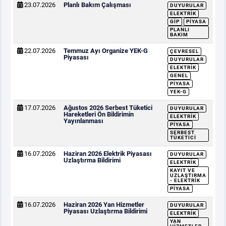
23.07.2026
Planlı Bakım Çalışması
DUYURULAR
ELEKTRIK
GİP
PIYASA
PLANLI
BAKIM
22.07.2026
Temmuz Ayı Organize YEK-G
ÇEVRESEL
Piyasası
DUYURULAR
ELEKTRIK
GENEL
PIYASA
YEK-G
17.07.2026
Ağustos 2026 Serbest Tüketici
DUYURULAR
Hareketleri Ön Bildirimin
ELEKTRIK
Yayınlanması
PIYASA
SERBEST
TÜKETICI
16.07.2026
Haziran 2026 Elektrik Piyasası
DUYURULAR
Uzlaştırma Bildirimi
ELEKTRIK
KAYIT VE
UZLAŞTIRMA
- ELEKTRIK
PIYASA
16.07.2026
Haziran 2026 Yan Hizmetler
DUYURULAR
Piyasası Uzlaştırma Bildirimi
ELEKTRIK
YAN