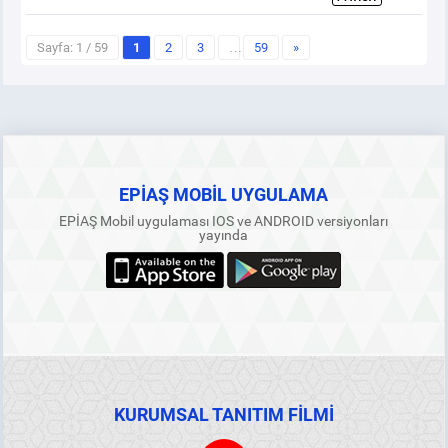
Sayfa: 1 / 59
1
2
3
…
59
»
EPİAŞ MOBİL UYGULAMA
EPİAŞ Mobil uygulaması IOS ve ANDROID versiyonları
yayında
KURUMSAL TANITIM FİLMİ