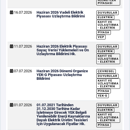
HIZMETLER
PIYASASI
16.07.2026
Haziran 2026 Vadeli Elektrik
DUYURULAR
Piyasası Uzlaştırma Bildirimi
ELEKTRIK
KAYIT VE
UZLAŞTIRMA
- ELEKTRIK
PIYASA
VEP
11.07.2026
Haziran 2026 Elektrik Piyasası
DUYURULAR
Sayaç Verisi Yüklemeleri ve Ön
ELEKTRIK
Uzlaştırma Bildirimi Hk.
KAYIT VE
UZLAŞTIRMA
- ELEKTRIK
07.07.2026
Haziran 2026 Dönemi Organize
ÇEVRESEL
YEK-G Piyasası Uzlaştırma
DUYURULAR
Bildirimi
KAYIT VE
UZLAŞTIRMA
- ELEKTRIK
PIYASA
YEK-G
01.07.2026
01.07.2021 Tarihinden
DUYURULAR
31.12.2030 Tarihine Kadar
ELEKTRIK
İşletmeye Girecek YEK Belgeli
KAYIT VE
Yenilenebilir Enerji Kaynaklarına
UZLAŞTIRMA
Dayalı Elektrik Üretim Tesisleri
- ELEKTRIK
İçin Uygulanacak Fiyatlar Hk.
PIYASA