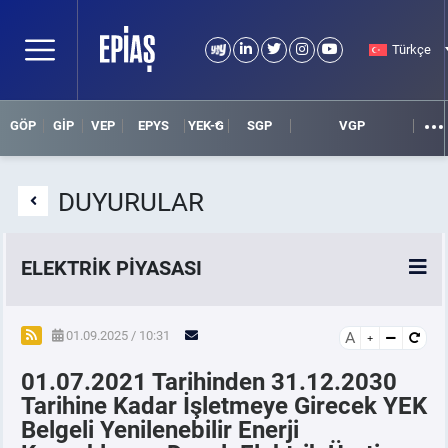
Türkçe
GÖP
GİP
VEP
EPYS
YEK-G
SGP
VGP
DUYURULAR
ELEKTRİK PİYASASI
SPOT ELEKTRİK PİYASALARI
01.09.2025 / 10:31
A
01.07.2021 Tarihinden 31.12.2030
ÖRNEK FİNANS BELGELERİ
Tarihine Kadar İşletmeye Girecek YEK
Belgeli Yenilenebilir Enerji
VADELİ ELEKTRİK PİYASASI