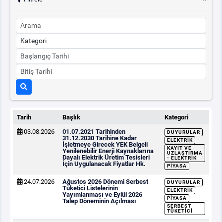
Tarih
Başlık
Kategori
03.08.2026
01.07.2021 Tarihinden
DUYURULAR
31.12.2030 Tarihine Kadar
ELEKTRIK
İşletmeye Girecek YEK Belgeli
KAYIT VE
Yenilenebilir Enerji Kaynaklarına
UZLAŞTIRMA
Dayalı Elektrik Üretim Tesisleri
- ELEKTRIK
İçin Uygulanacak Fiyatlar Hk.
PIYASA
24.07.2026
Ağustos 2026 Dönemi Serbest
DUYURULAR
Tüketici Listelerinin
ELEKTRIK
Yayımlanması ve Eylül 2026
PIYASA
Talep Döneminin Açılması
SERBEST
TÜKETICI