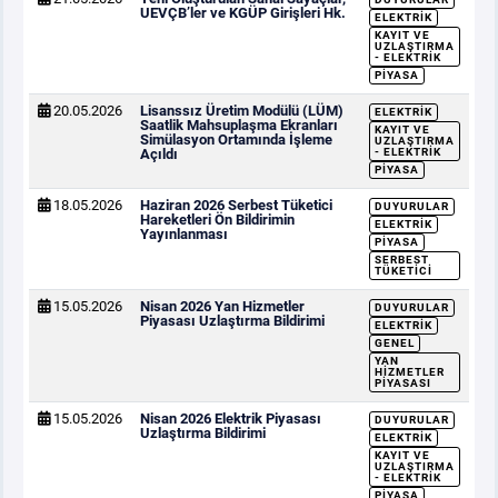
UEVÇB’ler ve KGÜP Girişleri Hk.
ELEKTRIK
KAYIT VE
UZLAŞTIRMA
- ELEKTRIK
PIYASA
20.05.2026
Lisanssız Üretim Modülü (LÜM)
ELEKTRIK
Saatlik Mahsuplaşma Ekranları
KAYIT VE
Simülasyon Ortamında İşleme
UZLAŞTIRMA
Açıldı
- ELEKTRIK
PIYASA
18.05.2026
Haziran 2026 Serbest Tüketici
DUYURULAR
Hareketleri Ön Bildirimin
ELEKTRIK
Yayınlanması
PIYASA
SERBEST
TÜKETICI
15.05.2026
Nisan 2026 Yan Hizmetler
DUYURULAR
Piyasası Uzlaştırma Bildirimi
ELEKTRIK
GENEL
YAN
HIZMETLER
PIYASASI
15.05.2026
Nisan 2026 Elektrik Piyasası
DUYURULAR
Uzlaştırma Bildirimi
ELEKTRIK
KAYIT VE
UZLAŞTIRMA
- ELEKTRIK
PIYASA