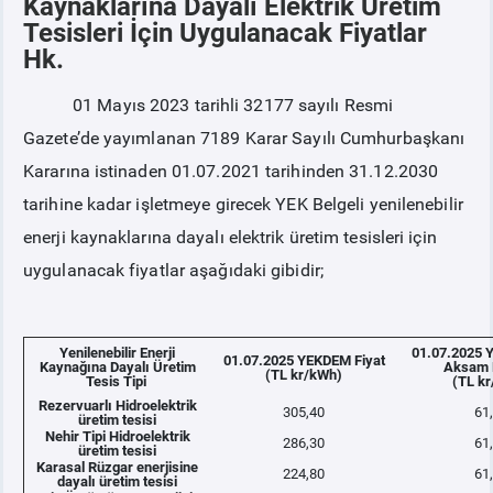
Kaynaklarına Dayalı Elektrik Üretim
Tesisleri İçin Uygulanacak Fiyatlar
Hk.
PİYASA
KAYIT
SÜRECİ
01 Mayıs 2023 tarihli 32177 sayılı Resmi
SERBEST TÜKETİCİ
Gazete’de yayımlanan 7189 Karar Sayılı Cumhurbaşkanı
Kararına istinaden 01.07.2021 tarihinden 31.12.2030
MALİ UZLAŞTIRMA
tarihine kadar işletmeye girecek YEK Belgeli yenilenebilir
enerji kaynaklarına dayalı elektrik üretim tesisleri için
TEMİNAT
uygulanacak fiyatlar aşağıdaki gibidir;
BÜLTENLER
Yenilenebilir Enerji
01.07.2025 
01.07.2025 YEKDEM Fiyat
Kaynağına Dayalı Üretim
Aksam 
DUYURULAR
(TL kr/kWh)
Tesis Tipi
(TL k
Rezervuarlı Hidroelektrik
305,40
61
üretim tesisi
Nehir Tipi Hidroelektrik
BT HİZMET YÖNETİM SİSTEMİ POLİTİKAMIZ
286,30
61
üretim tesisi
Karasal Rüzgar enerjisine
224,80
61
dayalı üretim tesisi